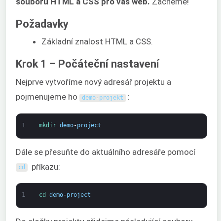
souborů HTML a CSS pro váš web.
Začněme!
Požadavky
Základní znalost HTML a CSS.
Krok 1 – Počáteční nastavení
Nejprve vytvoříme nový adresář projektu a
pojmenujeme ho
:
demo
-
projekt
1
mkdir 
demo
-
project
Dále se přesuňte do aktuálního adresáře pomocí
příkazu:
cd
1
cd 
demo
-
project