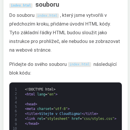
souboru
index
.
html
Do souboru
, který jsme vytvořili v
index
.
html
předchozím kroku, přidáme úvodní HTML kódy.
Tyto základní řádky HTML budou sloužit jako
instrukce pro prohlížeč, ale nebudou se zobrazovat
na webové stránce.
Přidejte do svého souboru
následující
index
.
html
blok kódu:
1
<!DOCTYPE html>
2
<html 
lang
=
"en"
>
3
4
<head>
5
<meta 
charset
=
"utf-8"
>
6
<title>
Vítejte v CloudSigma!
</title>
7
<link 
rel
=
"stylesheet"
href
=
"css/styles.css"
>
8
</head>
9
10