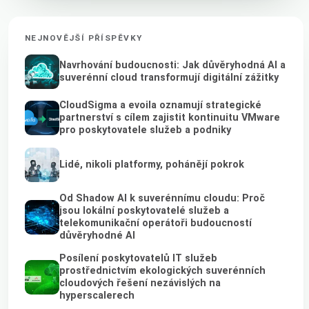
NEJNOVĚJŠÍ PŘÍSPĚVKY
Navrhování budoucnosti: Jak důvěryhodná AI a
suverénní cloud transformují digitální zážitky
CloudSigma a evoila oznamují strategické
partnerství s cílem zajistit kontinuitu VMware
pro poskytovatele služeb a podniky
Lidé, nikoli platformy, pohánějí pokrok
Od Shadow AI k suverénnímu cloudu: Proč
jsou lokální poskytovatelé služeb a
telekomunikační operátoři budoucností
důvěryhodné AI
Posílení poskytovatelů IT služeb
prostřednictvím ekologických suverénních
cloudových řešení nezávislých na
hyperscalerech