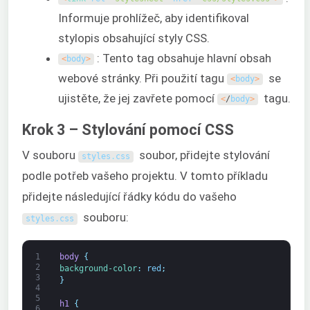
Informuje prohlížeč, aby identifikoval
stylopis obsahující styly CSS.
: Tento tag obsahuje hlavní obsah
<
body
>
webové stránky. Při použití tagu
se
<
body
>
ujistěte, že jej zavřete pomocí
tagu.
<
/
body
>
Krok 3 – Stylování pomocí CSS
V souboru
soubor, přidejte stylování
styles
.
css
podle potřeb vašeho projektu. V tomto příkladu
přidejte následující řádky kódu do vašeho
souboru:
styles
.
css
1
body 
{
2
background-color
:
red
;
3
}
4
5
h1 
{
6