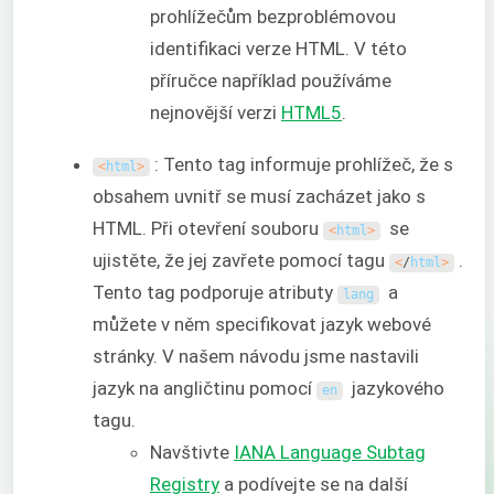
prohlížečům bezproblémovou
identifikaci verze HTML. V této
příručce například používáme
nejnovější verzi
HTML5
.
: Tento tag informuje prohlížeč, že s
<
html
>
obsahem uvnitř se musí zacházet jako s
HTML. Při otevření souboru
se
<
html
>
ujistěte, že jej zavřete pomocí tagu
.
<
/
html
>
Tento tag podporuje atributy
a
lang
můžete v něm specifikovat jazyk webové
stránky. V našem návodu jsme nastavili
jazyk na angličtinu pomocí
jazykového
en
tagu.
Navštivte
IANA Language Subtag
Registry
a podívejte se na další