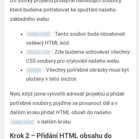
Do složky projektu přidejme následující soubory,
které budeme potřebovat ke spuštění našeho
základního webu:
: Tento soubor bude obsahovat
index
.
html
veškerý HTML kód.
: Zde budeme uchovávat všechny
styles
.
css
CSS soubory pro stylování našeho webu.
: Všechny potřebné obrázky musí být
images
uloženy v této složce.
Nyní, když jsme vytvořili adresář projektu a přidali
potřebné soubory, pojďme se posunout dál a v
dalším kroku přidat HTML obsah do našeho
v dalším kroku.
index
.
html
Krok 2 – Přidání HTML obsahu do