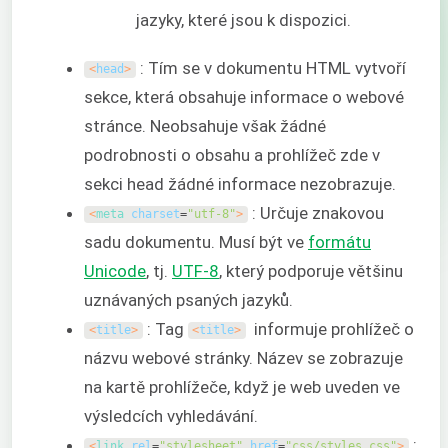
jazyky, které jsou k dispozici.
: Tím se v dokumentu HTML vytvoří
<
head
>
sekce, která obsahuje informace o webové
stránce. Neobsahuje však žádné
podrobnosti o obsahu a prohlížeč zde v
sekci head žádné informace nezobrazuje.
: Určuje znakovou
<
meta 
charset
=
"utf-8"
>
sadu dokumentu. Musí být ve
formátu
Unicode
, tj.
UTF-8
, který podporuje většinu
uznávaných psaných jazyků.
: Tag
informuje prohlížeč o
<
title
>
<
title
>
názvu webové stránky. Název se zobrazuje
na kartě prohlížeče, když je web uveden ve
výsledcích vyhledávání.
:
<
link 
rel
=
"stylesheet"
href
=
"css/styles.css"
>