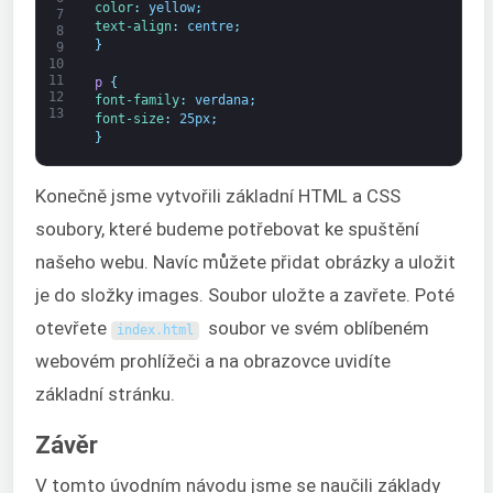
color
:
yellow
;
7
text-align
:
centre
;
8
}
9
10
11
p 
{
12
font-family
:
verdana
;
13
font-size
:
25px
;
}
Konečně jsme vytvořili základní HTML a CSS
soubory, které budeme potřebovat ke spuštění
našeho webu. Navíc můžete přidat obrázky a uložit
je do složky images. Soubor uložte a zavřete. Poté
otevřete
soubor ve svém oblíbeném
index
.
html
webovém prohlížeči a na obrazovce uvidíte
základní stránku.
Závěr
V tomto úvodním návodu jsme se naučili základy