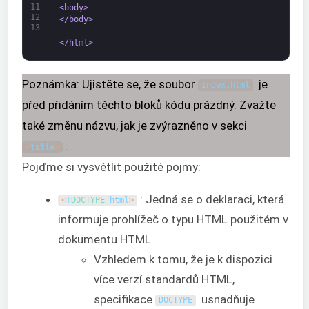
11
<body>
12
</body>
13
</html>
Poznámka: Ujistěte se, že soubor
je
index
.
html
před přidáním těchto bloků kódu prázdný. Zvažte
také změnu názvu, jak je zvýrazněno v sekci
.
<
title
>
Pojďme si vysvětlit použité pojmy:
: Jedná se o deklaraci, která
<
!
DOCTYPE 
html
>
informuje prohlížeč o typu HTML použitém v
dokumentu HTML.
Vzhledem k tomu, že je k dispozici
více verzí standardů HTML,
specifikace
usnadňuje
DOCTYPE