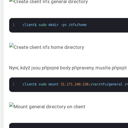
1
client
$
sudo 
mkdir
-
pv
/
nfs
/
home
Nyní, když jsou přípojné body připraveny, musíte připoji
1
client
$
sudo 
mount
31.171.240.236
:
/
var
/
nfs
/
general
/