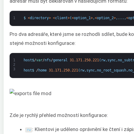
adresář musí být deklarován v následujícím formátu:
1
$
<
directory
>
<
client
>
(
<
option_1
>
,
<
option_2
>
,
.
.
.
,
<
op
Pro dva adresáře, které jsme se rozhodli sdílet, bude 
stejné možnosti konfigurace:
1
host
$
/
var
/
nfs
/
general
31.171.250.221
(
rw
,
sync
,
no_subt
2
3
host
$
/
home
31.171.250.221
(
rw
,
sync
,
no_root_squash
,
no
Zde je rychlý přehled možností konfigurace:
: Klientovi je uděleno oprávnění ke čtení i záp
rw