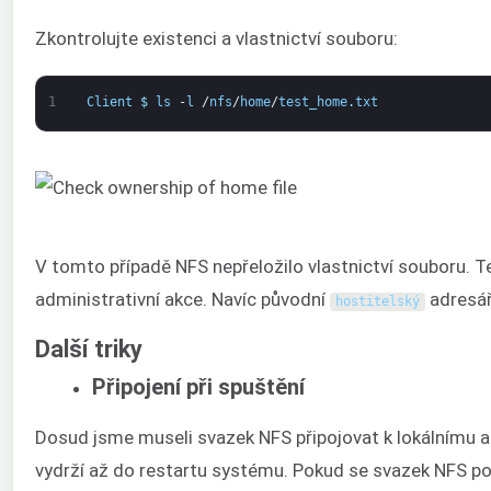
Zkontrolujte existenci a vlastnictví souboru:
1
Client
$
ls
-
l
/
nfs
/
home
/
test_home
.
txt
V tomto případě NFS nepřeložilo vlastnictví souboru. T
administrativní akce. Navíc původní
adresá
hostitelský
Další triky
Připojení při spuštění
Dosud jsme museli svazek NFS připojovat k lokálnímu ad
vydrží až do restartu systému. Pokud se svazek NFS pou