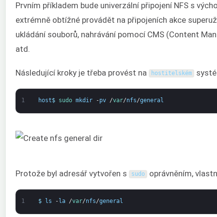
Prvním příkladem bude univerzální připojení NFS s vých
extrémně obtížné provádět na připojeních akce superuži
ukládání souborů, nahrávání pomocí CMS (Content Man
atd.
Následující kroky je třeba provést na
systém
hostitelském
1
host
$
sudo 
mkdir
-
pv
/
var
/
nfs
/
general
Protože byl adresář vytvořen s
oprávněním, vlast
sudo
1
$
ls
-
la
/
var
/
nfs
/
general