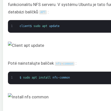
funkcionalitu NFS serveru. V systému Ubuntu je tato fu
databázi balíčků
:
APT
1
client
$
sudo 
apt 
update
Poté nainstalujte balíček
:
nfs
-
common
1
$
sudo 
apt 
install 
nfs
-
common