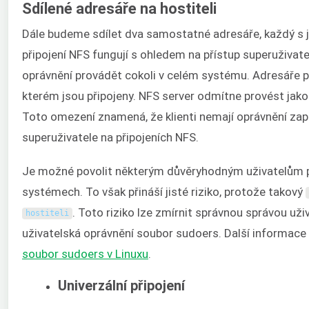
Sdílené adresáře na hostiteli
Dále budeme sdílet dva samostatné adresáře, každý s ji
připojení NFS fungují s ohledem na přístup superuživat
oprávnění provádět cokoli v celém systému. Adresáře p
kterém jsou připojeny. NFS server odmítne provést jakou
Toto omezení znamená, že klienti nemají oprávnění zapis
superuživatele na připojeních NFS.
Je možné povolit některým důvěryhodným uživatelům p
systémech. To však přináší jisté riziko, protože takový
. Toto riziko lze zmírnit správnou správou uži
hostiteli
uživatelská oprávnění soubor sudoers. Další informac
soubor sudoers v Linuxu
.
Univerzální připojení