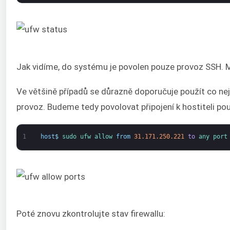
Jak vidíme, do systému je povolen pouze provoz SSH. M
Ve většině případů se důrazně doporučuje použít co nej
provoz. Budeme tedy povolovat připojení k hostiteli po
1
host
$
sudo 
ufw 
allow 
from
31.171.250.221
to
any 
port
Poté znovu zkontrolujte stav firewallu: