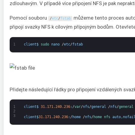
zdlouhavým. V případě více připojení NFS je pak neprakt
Pomocí souboru
můžeme tento proces autom
/
etc
/
fstab
připojí svazky NFS k cílovým přípojným bodům. Otevřet
1
client
$
sudo 
nano
/
etc
/
fstab
Přidejte následující řádky pro připojení vzdálených sva
1
client
$
31.171.240.236
:
/
var
/
nfs
/
general
/
nfs
/
general
2
3
client
$
31.171.240.236
:
/
home
/
nfs
/
home 
nfs 
auto
,
nofai