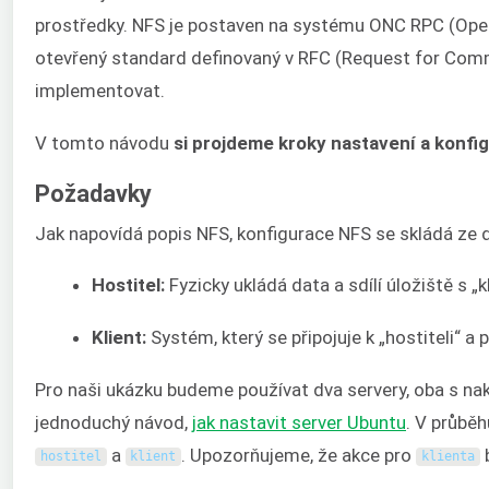
prostředky. NFS je postaven na systému ONC RPC (Ope
otevřený standard definovaný v RFC (Request for Com
implementovat.
V tomto návodu
si projdeme kroky nastavení a konfi
Požadavky
Jak napovídá popis NFS, konfigurace NFS se skládá ze d
Hostitel:
Fyzicky ukládá data a sdílí úložiště s „
Klient:
Systém, který se připojuje k „hostiteli“ a p
Pro naši ukázku budeme používat dva servery, oba s 
jednoduchý návod,
jak nastavit server Ubuntu
. V průbě
a
. Upozorňujeme, že akce pro
b
hostitel
klient
klienta