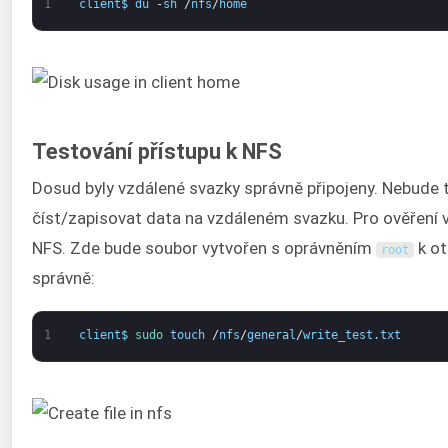
1
client
$
du
-
sh
/
nfs
/
home
Testování přístupu k NFS
Dosud byly vzdálené svazky správně připojeny. Nebude 
číst/zapisovat data na vzdáleném svazku. Pro ověření 
NFS. Zde bude soubor vytvořen s oprávněním
k ot
root
správně:
1
client
$
sudo 
touch
/
nfs
/
general
/
write_test
.
txt