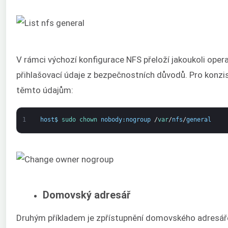
V rámci výchozí konfigurace NFS přeloží jakoukoli opera
přihlašovací údaje z bezpečnostních důvodů. Pro konzis
těmto údajům:
1
host
$
sudo 
chown 
nobody
:
nogroup
/
var
/
nfs
/
general
Domovský adresář
Druhým příkladem je zpřístupnění domovského adresá