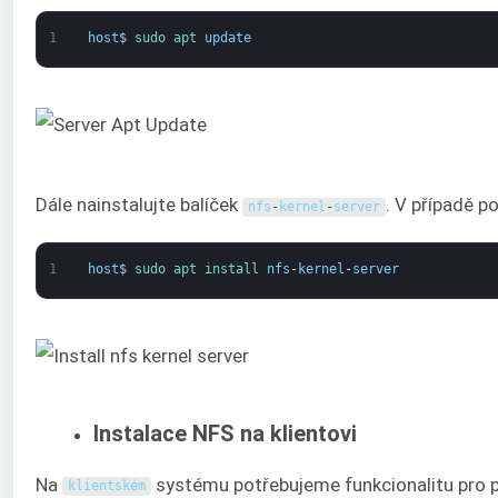
1
host
$
sudo 
apt 
update
Dále nainstalujte balíček
. V případě p
nfs
-
kernel
-
server
1
host
$
sudo 
apt 
install 
nfs
-
kernel
-
server
Instalace NFS na klientovi
Na
systému potřebujeme funkcionalitu pro p
klientském