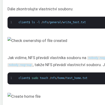
Dále zkontrolujte vlastnictví souboru:
1
client
$
ls
-
l
/
nfs
/
general
/
write_test
.
txt
Jak vidíme, NFS převádí vlastníka souboru na
nobody
:
nog
, takže NFS převádí vlastnictví souboru. 
nobody
:
nogroup
1
client
$
sudo 
touch
/
nfs
/
home
/
test_home
.
txt