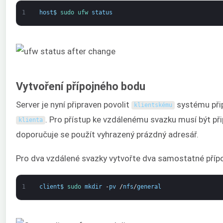
1
host
$
sudo 
ufw 
status
Vytvoření přípojného bodu
Server je nyní připraven povolit
systému přip
klientskému
. Pro přístup ke vzdálenému svazku musí být při
klienta
doporučuje se použít vyhrazený prázdný adresář.
Pro dva vzdálené svazky vytvořte dva samostatné příp
1
client
$
sudo 
mkdir
-
pv
/
nfs
/
general