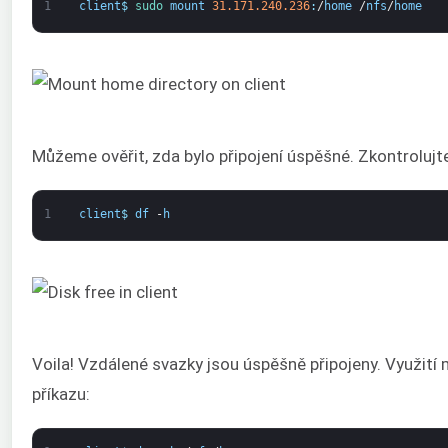
1
client
$
sudo 
mount
31.171.240.236
:
/
home
/
nfs
/
home
Můžeme ověřit, zda bylo připojení úspěšné. Zkontroluj
1
client
$
df
-
h
Voila! Vzdálené svazky jsou úspěšně připojeny. Využit
příkazu: