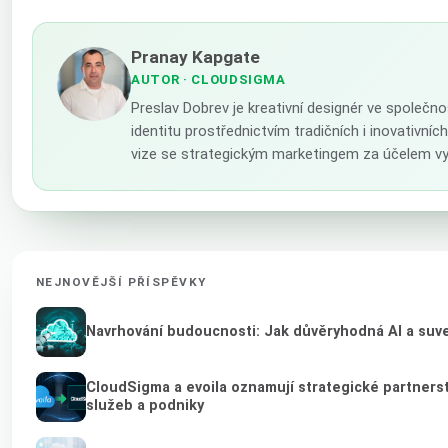
Pranay Kapgate
AUTOR
· CLOUDSIGMA
Preslav Dobrev je kreativní designér ve společn
identitu prostřednictvím tradičních i inovativn
vize se strategickým marketingem za účelem vy
NEJNOVĚJŠÍ PŘÍSPĚVKY
Navrhování budoucnosti: Jak důvěryhodná AI a suver
CloudSigma a evoila oznamují strategické partnerst
služeb a podniky