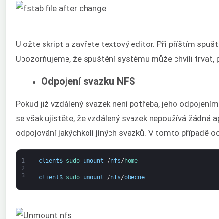
Uložte skript a zavřete textový editor. Při příštím spuš
Upozorňujeme, že spuštění systému může chvíli trvat, pr
Odpojení svazku NFS
Pokud již vzdálený svazek není potřeba, jeho odpojení
se však ujistěte, že vzdálený svazek nepoužívá žádná a
odpojování jakýchkoli jiných svazků. V tomto případě o
1
client
$
sudo 
umount
/
nfs
/
home
2
3
client
$
sudo 
umount
/
nfs
/
obecné