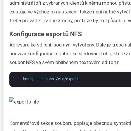
administrátoři z vybraných klientů k němu mohou přist
existuje ve výchozím nastavení, takže není nutné vytvář
třeba provádět žádné změny, protože by to způsobilo v
Konfigurace exportů NFS
Adresáře ke sdílení jsou nyní vytvořeny. Dále je třeba n
používá konfigurační soubor ke sledování toho, které ad
soubor NFS ve svém oblíbeném textovém editoru:
1
host
$
sudo 
nano
/
etc
/
exports
Komentářová sekce souboru popisuje obecnou syntaktick