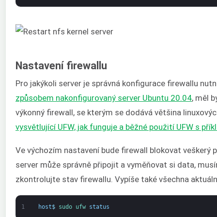
Nastavení firewallu
Pro jakýkoli server je správná konfigurace firewallu nu
způsobem nakonfigurovaný server Ubuntu 20.04
, měl b
výkonný firewall, se kterým se dodává většina linuxovýc
vysvětlující UFW, jak funguje a běžné použití UFW s přík
Ve výchozím nastavení bude firewall blokovat veškerý př
server může správně připojit a vyměňovat si data, musí
zkontrolujte stav firewallu. Vypíše také všechna aktuální
1
host
$
sudo 
ufw 
status