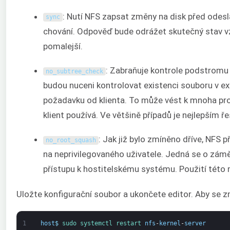
: Nutí NFS zapsat změny na disk před odeslá
sync
chování. Odpověď bude odrážet skutečný stav 
pomalejší.
: Zabraňuje kontrole podstromu 
no_subtree_check
budou nuceni kontrolovat existenci souboru v 
požadavku od klienta. To může vést k mnoha pro
klient používá. Ve většině případů je nejlepším
: Jak již bylo zmíněno dříve, NFS 
no_root_squash
na neprivilegovaného uživatele. Jedná se o zám
přístupu k hostitelskému systému. Použití této
Uložte konfigurační soubor a ukončete editor. Aby se zm
1
host
$
sudo 
systemctl 
restart 
nfs
-
kernel
-
server