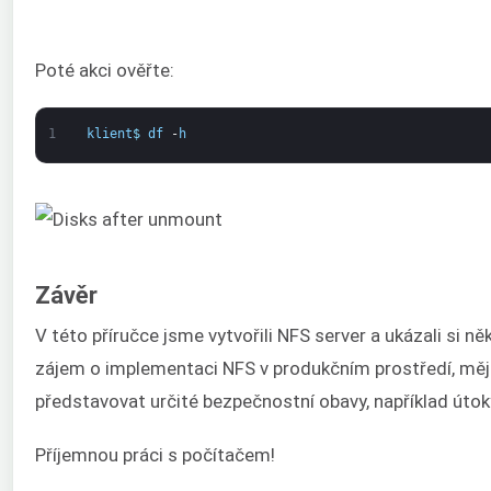
Poté akci ověřte:
1
klient
$
df
-
h
Závěr
V této příručce jsme vytvořili NFS server a ukázali si 
zájem o implementaci NFS v produkčním prostředí, mějt
představovat určité bezpečnostní obavy, například úto
Příjemnou práci s počítačem!