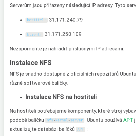
Serverům jsou přiřazeny následující IP adresy. Tyto ser
31.171.240.79
hostitel
:
31.171.250.109
klient
:
Nezapomeňte je nahradit příslušnými IP adresami.
Instalace NFS
NFS je snadno dostupné z oficiálních repozitářů Ubunt
různé softwarové balíčky.
Instalace NFS na hostiteli
Na hostiteli potřebujeme komponenty, které stroj vyba
podobě balíčku
. Ubuntu používá
APT
j
nfs
-
kernel
-
server
aktualizujte databázi balíčků
:
APT