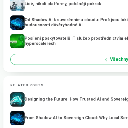
Lidé, nikoli platformy, pohánějí pokrok
Od Shadow AI k suverénnímu cloudu: Proč jsou loká
budoucností důvěryhodné AI
Posílení poskytovatelů IT služeb prostřednictvím 
hyperscalerech
Všechny
RELATED POSTS
Designing the Future: How Trusted AI and Sovereig
From Shadow AI to Sovereign Cloud: Why Local Serv