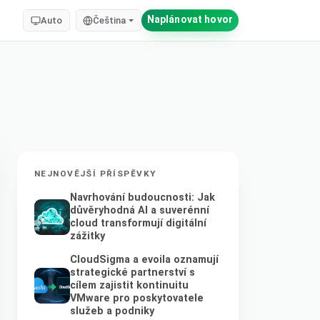
Naplánovat hovor
Auto
Čeština
NEJNOVĚJŠÍ PŘÍSPĚVKY
Navrhování budoucnosti: Jak
důvěryhodná AI a suverénní
cloud transformují digitální
zážitky
CloudSigma a evoila oznamují
strategické partnerství s
cílem zajistit kontinuitu
VMware pro poskytovatele
služeb a podniky