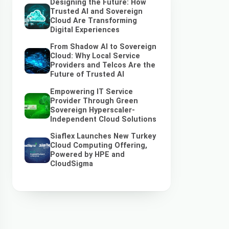
Designing the Future: How
Trusted AI and Sovereign
Cloud Are Transforming
Digital Experiences
From Shadow AI to Sovereign
Cloud: Why Local Service
Providers and Telcos Are the
Future of Trusted AI
Empowering IT Service
Provider Through Green
Sovereign Hyperscaler-
Independent Cloud Solutions
Siaflex Launches New Turkey
Cloud Computing Offering,
Powered by HPE and
CloudSigma