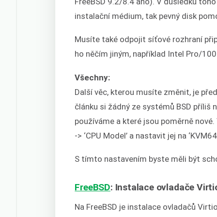
FreeBSD 9.2/8.4 ano). V důsledku toho
instalační médium, tak pevný disk pomo
Musíte také odpojit síťové rozhraní při
ho něčím jiným, například Intel Pro/100
Všechny:
Další věc, kterou musíte změnit, je př
článku si žádný ze systémů BSD příliš 
používáme a které jsou poměrně nové. 
-> ‘CPU Model’ a nastavit jej na ‘KVM64’
S tímto nastavením byste měli být scho
FreeBSD
: Instalace ovladače Virti
Na FreeBSD je instalace ovladačů Virt