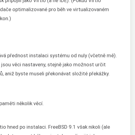
k připojili jako Virtio (a ne IDE). (Pokud Virtio
adače optimalizované pro běh ve virtualizovaném
kon.)
vá přednost instalaci systému od nuly (včetně mě).
 jsou věci nastaveny, stejně jako možnost určit
ů, aniž byste museli překonávat složité překážky.
paměti několik věcí.
o hned po instalaci. FreeBSD 9.1 však nikoli (ale