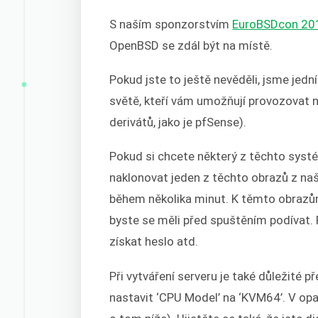
S naším sponzorstvím
EuroBSDcon 20
OpenBSD se zdál být na místě.
Pokud jste to ještě nevěděli, jsme jed
světě, kteří vám umožňují provozovat
derivátů, jako je pfSense).
Pokud si chcete některý z těchto systé
naklonovat jeden z těchto obrazů z na
během několika minut. K těmto obrazům 
byste se měli před spuštěním podívat. 
získat heslo atd.
Při vytváření serveru je také důležité p
nastavit ‘CPU Model’ na ‘KVM64’. V op