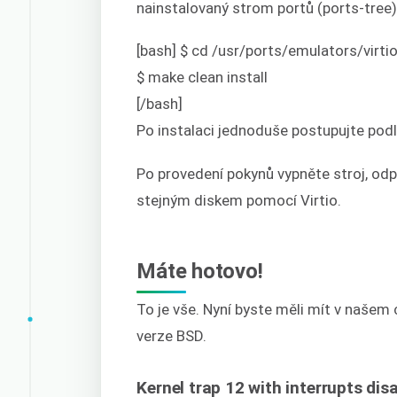
nainstalovaný strom portů (ports-tree)
[bash] $ cd /usr/ports/emulators/virt
$ make clean install
[/bash]
Po instalaci jednoduše postupujte podl
Po provedení pokynů vypněte stroj, odp
stejným diskem pomocí Virtio.
Máte hotovo!
To je vše. Nyní byste měli mít v našem 
verze BSD.
Kernel trap 12 with interrupts dis