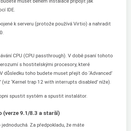
 budete muset během instalace připojit jak
cí IDE.
pojené k serveru (protože používá Virtio) a nahradit
0.
edávání CPU (CPU passthrough). V době psaní tohoto
nerozumí s hostitelskými procesory, které
V důsledku toho budete muset přejít do ‘Advanced’
 (viz ‘Kernel trap 12 with interrupts disabled’ níže).
pni spustit systém a spustit instalátor.
o (verze 9.1/8.3 a starší)
io jednoduchá. Za předpokladu, že máte