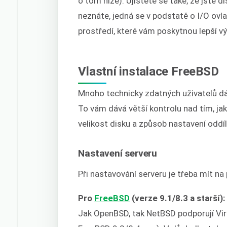
o tom níže). Ujistěte se také, že jste dis
neznáte, jedná se v podstatě o I/O ovl
prostředí, které vám poskytnou lepší vý
Vlastní instalace FreeBSD
Mnoho technicky zdatných uživatelů dá
To vám dává větší kontrolu nad tím, jak
velikost disku a způsob nastavení oddíl
Nastavení serveru
Při nastavování serveru je třeba mít na 
Pro
FreeBSD
(verze 9.1/8.3 a starší):
Jak OpenBSD, tak NetBSD podporují Virti