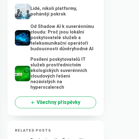
Lidé, nikoli platformy,
pohánějí pokrok
Od Shadow AI k suverénnímu
cloudu: Proč jsou lokální
poskytovatelé služeb a
telekomunikační operátoři
budoucností důvěryhodné AI
Posílení poskytovatelů IT
služeb prostřednictvím
ekologických suverénních
cloudových řešení
nezávislých na
hyperscalerech
Všechny příspěvky
RELATED POSTS