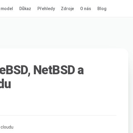
 model
Důkaz
Přehledy
Zdroje
O nás
Blog
eeBSD, NetBSD a
du