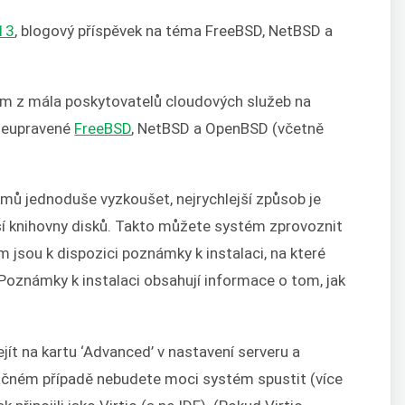
13
, blogový příspěvek na téma FreeBSD, NetBSD a
ním z mála poskytovatelů cloudových služeb na
 neupravené
FreeBSD
, NetBSD a OpenBSD (včetně
mů jednoduše vyzkoušet, nejrychlejší způsob je
ší knihovny disků. Takto můžete systém zprovoznit
jsou k dispozici poznámky k instalaci, na které
Poznámky k instalaci obsahují informace o tom, jak
řejít na kartu ‘Advanced’ v nastavení serveru a
ačném případě nebudete moci systém spustit (více