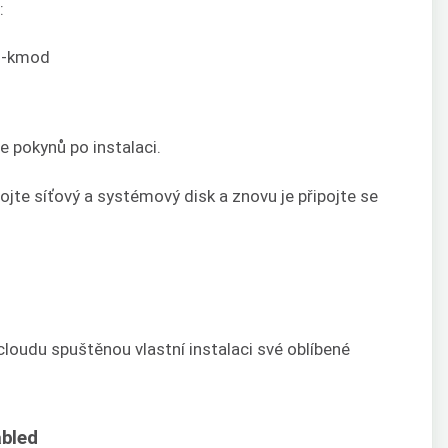
:
io-kmod
e pokynů po instalaci.
ojte síťový a systémový disk a znovu je připojte se
cloudu spuštěnou vlastní instalaci své oblíbené
abled