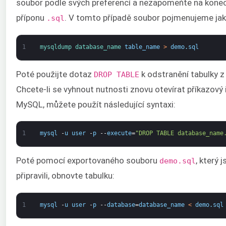
soubor podle svých preferencí a nezapomeňte na konec
příponu
. V tomto případě soubor pojmenujeme ja
.sql
1
mysqldump 
database_name 
table_name
>
demo
.
sql
Poté použijte dotaz
k odstranění tabulky z
DROP TABLE
Chcete-li se vyhnout nutnosti znovu otevírat příkazový
MySQL, můžete použít následující syntaxi:
1
mysql
-
u
user
-
p
--
execute
=
"DROP TABLE database_name
Poté pomocí exportovaného souboru
, který 
demo.sql
připravili, obnovte tabulku:
1
mysql
-
u
user
-
p
--
database
=
database_name
<
demo
.
sql