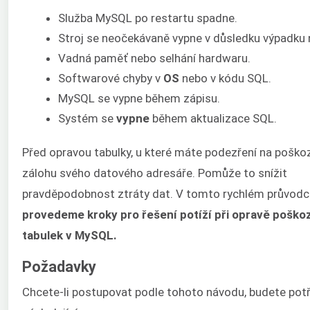
Služba MySQL po restartu spadne.
Stroj se neočekávaně vypne v důsledku výpadku 
Vadná paměť nebo selhání hardwaru.
Softwarové chyby v
OS
nebo v kódu SQL.
MySQL se vypne během zápisu.
Systém se
vypne
během aktualizace SQL.
Před opravou tabulky, u které máte podezření na poškoz
zálohu svého datového adresáře. Pomůže to snížit
pravděpodobnost ztráty dat. V tomto rychlém průvodc
provedeme kroky pro řešení potíží při opravě pošk
tabulek v MySQL.
Požadavky
Chcete-li postupovat podle tohoto návodu, budete pot