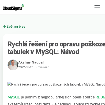
Zpět na blog
Rychlá řešení pro opravu poškoz
tabulek v MySQL: Návod
Akshay Nagpal
2022-08-26 · 5 min read
MySQL
je jedním z nejpopulárnějších open-source
RDB
systémů řízení bází dat). Je nedílnou součástí rychle r