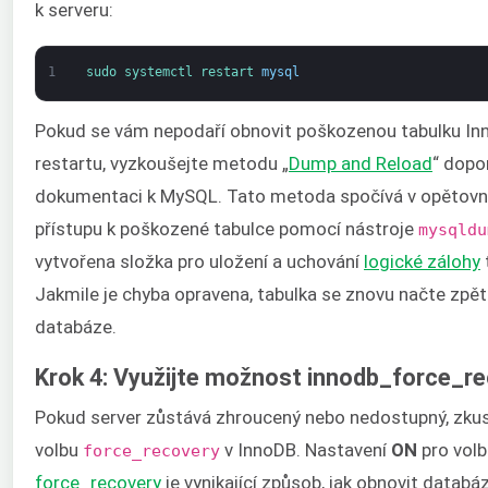
k serveru:
1
sudo 
systemctl 
restart 
mysql
Pokud se vám nepodaří obnovit poškozenou tabulku In
restartu, vyzkoušejte metodu „
Dump and Reload
“ dopo
dokumentaci k MySQL. Tato metoda spočívá v opětovn
přístupu k poškozené tabulce pomocí nástroje
mysqldu
vytvořena složka pro uložení a uchování
logické zálohy
Jakmile je chyba opravena, tabulka se znovu načte zpět
databáze.
Krok 4: Využijte možnost innodb_force_r
Pokud server zůstává zhroucený nebo nedostupný, zkus
volbu
v InnoDB. Nastavení
ON
pro volb
force_recovery
force_recovery
je vynikající způsob, jak obnovit datab