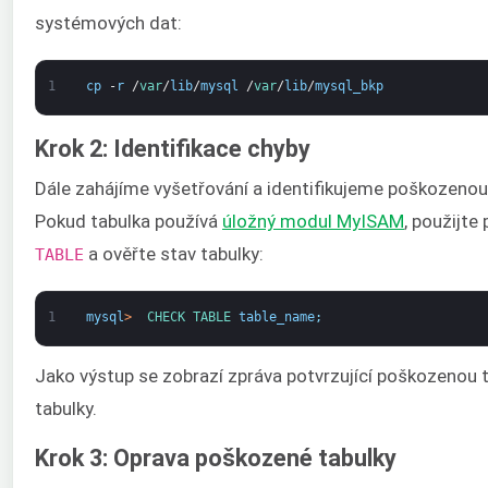
systémových dat:
1
cp
-
r
/
var
/
lib
/
mysql
/
var
/
lib
/
mysql_bkp
Krok 2: Identifikace chyby
Dále zahájíme vyšetřování a identifikujeme poškozenou
Pokud tabulka používá
úložný modul MyISAM
, použijte
a ověřte stav tabulky:
TABLE
1
mysql
>
CHECK 
TABLE 
table_name
;
Jako výstup se zobrazí zpráva potvrzující poškozenou 
tabulky.
Krok 3: Oprava poškozené tabulky