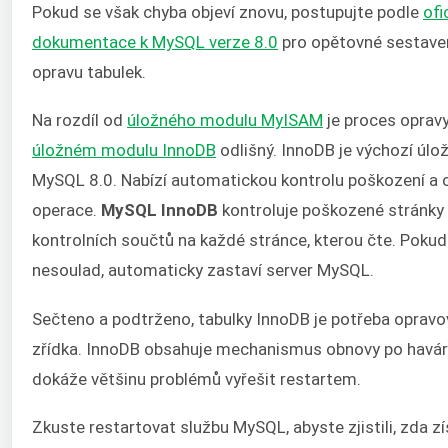
Pokud se však chyba objeví znovu, postupujte podle
ofi
dokumentace k MySQL verze 8.0
pro opětovné sestave
opravu tabulek.
Na rozdíl od
úložného modulu MyISAM
je proces opravy
úložném modulu InnoDB
odlišný. InnoDB je výchozí úlo
MySQL 8.0. Nabízí automatickou kontrolu poškození a 
operace.
MySQL InnoDB
kontroluje poškozené stránky
kontrolních součtů na každé stránce, kterou čte. Pokud 
nesoulad, automaticky zastaví server MySQL.
Sečteno a podtrženo, tabulky InnoDB je potřeba opravo
zřídka. InnoDB obsahuje mechanismus obnovy po havárii
dokáže většinu problémů vyřešit restartem.
Zkuste restartovat službu MySQL, abyste zjistili, zda zí