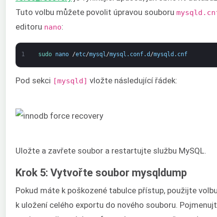
Tuto volbu můžete povolit úpravou souboru
mysqld.cn
editoru
:
nano
1
sudo 
nano
/
etc
/
mysql
/
mysql
.
conf
.
d
/
mysqld
.
cnf
Pod sekci
vložte následující řádek:
[mysqld]
Uložte a zavřete soubor a restartujte službu MySQL.
Krok 5: Vytvořte soubor mysqldump
Pokud máte k poškozené tabulce přístup, použijte volb
k uložení celého exportu do nového souboru. Pojmenuj