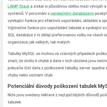
LAMP Stack
a získal si působivou oblibu mezi vývojáři a
systémů. V porovnání s
nerelačními databázemi
poskyt
vynikající funkce pro efektivní uspořádání, ukládání a sp
Výjimečné funkce pro uspořádání tabulek a vynikající s
SQL databáze z ní dělají preferovanou volbu na všech ú
organizace, jak velkých, tak malých.
Tabulky MySQL se mohou ve vzácných případech poškod
značí, že došlo k chybě a data v nich uložená jsou nečit
pokusíte číst data z poškozené tabulky, server spadne 
chybu nebo seznam chyb.
Potenciální důvody poškození tabulek My
Níže jsou uvedeny některé z nejtypičtějších důvodů po
tabulek: