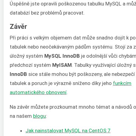
Úspěšně jste opravili poškozenou tabulku MySQL a můž
databází bez problémů pracovat.
Závěr
Při práci s velkým objemem dat může snadno dojít k p
tabulek nebo neočekávaným pádům systému. Stojí za z
úložný systém
MySQL InnoDB
je odolnější vůči chybá
předchozí systém
MyISAM
. Tabulky využívající úložný
InnoDB
sice stále mohou být poškozeny, ale nebezpečí
tabulek a poruch je výrazně sníženo díky jeho
funkcím
automatického obnovení
.
Na závěr můžete prozkoumat mnoho témat a návodů o
na našem
blogu
:
Jak nainstalovat MySQL na CentOS 7