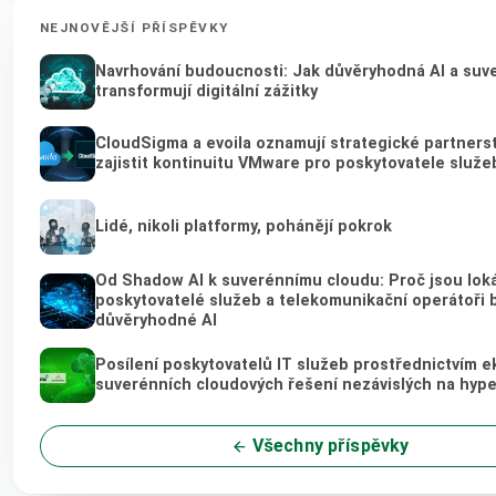
NEJNOVĚJŠÍ PŘÍSPĚVKY
Navrhování budoucnosti: Jak důvěryhodná AI a suv
transformují digitální zážitky
CloudSigma a evoila oznamují strategické partnerst
zajistit kontinuitu VMware pro poskytovatele služe
Lidé, nikoli platformy, pohánějí pokrok
Od Shadow AI k suverénnímu cloudu: Proč jsou loká
poskytovatelé služeb a telekomunikační operátoři
důvěryhodné AI
Posílení poskytovatelů IT služeb prostřednictvím e
suverénních cloudových řešení nezávislých na hyp
Všechny příspěvky