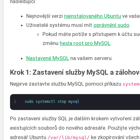
následující:
Nejnovější verzi
nainstalovaného Ubuntu
ve vaš
Uživatelé systému musí mít
oprávnění sudo
.
Pokud máte potíže s přístupem k účtu su
změnu
hesla root pro MySQL
.
Nastavené MySQL
na vašem serveru.
Krok 1: Zastavení služby MySQL a zálohov
Nejprve zastavte službu MySQL pomocí příkazu
system
1
sudo 
systemctl 
stop 
mysql
Po zastavení služby SQL je dalším krokem vytvoření zá
existujících souborů do nového adresáře. Použijte vých
adresář Ubuntu
ke zkopírování všech
/var/lib/mysql/