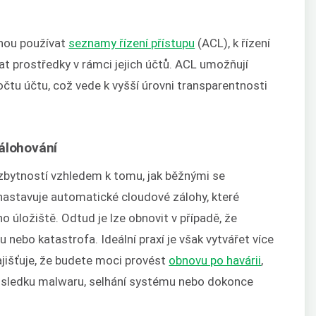
hou používat
seznamy řízení přístupu
(ACL), k řízení
at prostředky v rámci jejich účtů. ACL umožňují
očtu účtu, což vede k vyšší úrovni transparentnosti
zálohování
zbytností vzhledem k tomu, jak běžnými se
nastavuje automatické cloudové zálohy, které
 úložiště. Odtud je lze obnovit v případě, že
 nebo katastrofa. Ideální praxí je však vytvářet více
jišťuje, že budete moci provést
obnovu po havárii
,
důsledku malwaru, selhání systému nebo dokonce