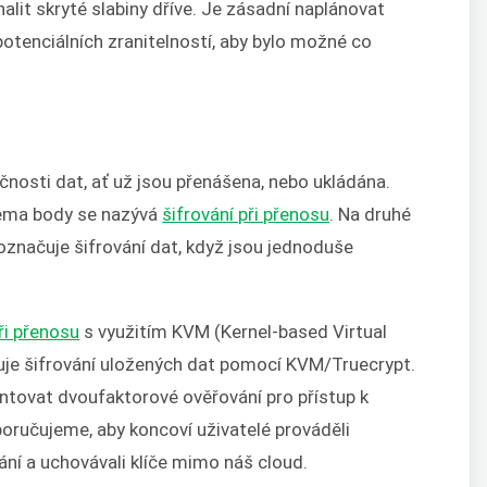
it skryté slabiny dříve. Je zásadní naplánovat
 potenciálních zranitelností, aby bylo možné co
čnosti dat, ať už jsou přenášena, nebo ukládána.
věma body se nazývá
šifrování při přenosu
. Na druhé
označuje šifrování dat, když jsou jednoduše
ři přenosu
s využitím KVM (
Kernel-based Virtual
je šifrování uložených dat pomocí KVM/Truecrypt.
tovat dvoufaktorové ověřování pro přístup k
ručujeme, aby koncoví uživatelé prováděli
vání a uchovávali klíče mimo náš cloud.