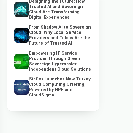
Designing the Future: How
Trusted AI and Sovereign
Cloud Are Transforming
Digital Experiences
From Shadow AI to Sovereign
Cloud: Why Local Service
Providers and Telcos Are the
Future of Trusted AI
Empowering IT Service
Provider Through Green
Sovereign Hyperscaler-
Independent Cloud Solutions
Siaflex Launches New Turkey
Cloud Computing Offering,
Powered by HPE and
CloudSigma