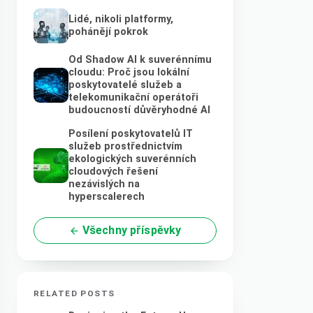
Lidé, nikoli platformy,
pohánějí pokrok
Od Shadow AI k suverénnímu
cloudu: Proč jsou lokální
poskytovatelé služeb a
telekomunikační operátoři
budoucností důvěryhodné AI
Posílení poskytovatelů IT
služeb prostřednictvím
ekologických suverénních
cloudových řešení
nezávislých na
hyperscalerech
Všechny příspěvky
RELATED POSTS