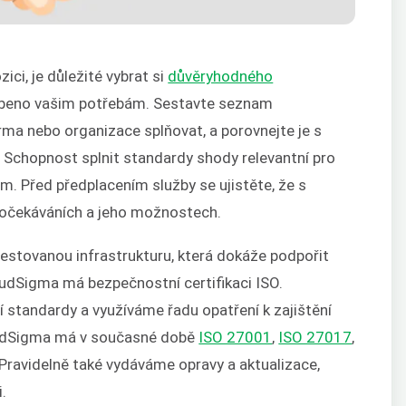
ici, je důležité vybrat si
důvěryhodného
obeno vašim potřebám. Sestavte seznam
irma nebo organizace splňovat, a porovnejte je s
. Schopnost splnit standardy shody relevantní pro
. Před předplacením služby se ujistěte, že s
očekáváních a jeho možnostech.
stovanou infrastrukturu, která dokáže podpořit
udSigma má bezpečnostní certifikaci ISO.
standardy a využíváme řadu opatření k zajištění
oudSigma má v současné době
ISO 27001
,
ISO 27017
,
 Pravidelně také vydáváme opravy a aktualizace,
.