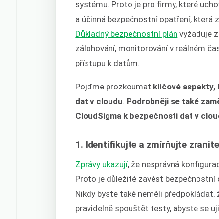
systému. Proto je pro firmy, které ucho
a účinná bezpečnostní opatření, která z
Důkladný bezpečnostní plán
vyžaduje z
zálohování, monitorování v reálném čas
přístupu k datům.
Pojďme prozkoumat
klíčové aspekty, 
dat v cloudu
.
Podrobněji se také zaměř
CloudSigma k bezpečnosti dat v cloud
1. Identifikujte a zmírňujte zrani
Zprávy ukazují
, že nesprávná konfigura
Proto je důležité zavést bezpečnostní o
Nikdy byste také neměli předpokládat, ž
pravidelně spouštět testy, abyste se uji