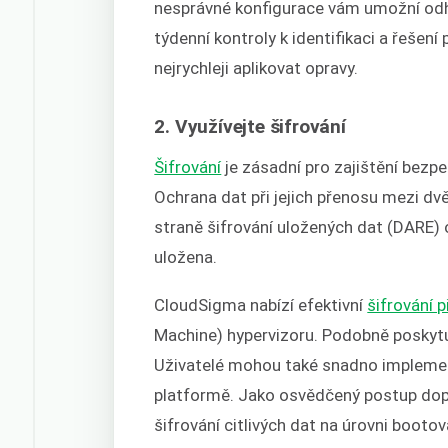
nesprávné konfigurace vám umožní odhal
týdenní kontroly k identifikaci a řešení
nejrychleji aplikovat opravy.
2. Využívejte šifrování
Šifrování
je zásadní pro zajištění bezpe
Ochrana dat při jejich přenosu mezi d
straně šifrování uložených dat (DARE) 
uložena.
CloudSigma nabízí efektivní
šifrování p
Machine)
hypervizoru. Podobně poskytu
Uživatelé mohou také snadno implemen
platformě. Jako osvědčený postup dopo
šifrování citlivých dat na úrovni booto