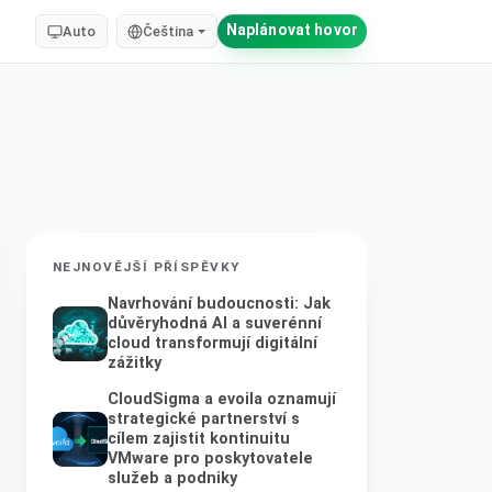
Naplánovat hovor
Auto
Čeština
NEJNOVĚJŠÍ PŘÍSPĚVKY
Navrhování budoucnosti: Jak
důvěryhodná AI a suverénní
cloud transformují digitální
zážitky
CloudSigma a evoila oznamují
strategické partnerství s
cílem zajistit kontinuitu
VMware pro poskytovatele
služeb a podniky