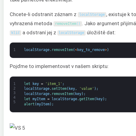
Chcete-li odstranit záznam z
, existuje k 
localStorage
vyhrazená metoda
. Jako argument přijímá
removeItem
(
)
a odstraní jej z
úložiště dat:
klíč
localStorage
1
localStorage
.
removeItem
(
<
key_to_remove
>
)
Pojďme to implementovat v našem skriptu:
1
let 
key
=
'item_1'
;
2
localStorage
.
setItem
(
key
,
'value'
)
;
3
localStorage
.
removeItem
(
key
)
;
4
let 
myItem
=
localStorage
.
getItem
(
key
)
;
5
alert
(
myItem
)
;