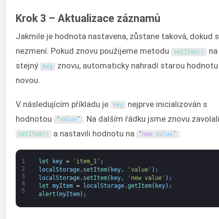
Krok 3 – Aktualizace záznamů
Jakmile je hodnota nastavena, zůstane taková, dokud 
nezmení. Pokud znovu použijeme metodu
na
setItem
(
)
stejný
znovu, automaticky nahradí starou hodnotu
key
novou.
V následujícím příkladu je
nejprve inicializován s
key
hodnotou
. Na dalším řádku jsme znovu zavolal
‘
value
’
a nastavili hodnotu na
:
setItem
(
)
‘
new
value
’
1
let 
key
=
'item_1'
;
2
localStorage
.
setItem
(
key
,
'value'
)
;
3
localStorage
.
setItem
(
key
,
'new value'
)
;
4
let 
myItem
=
localStorage
.
getItem
(
key
)
;
5
alert
(
myItem
)
;