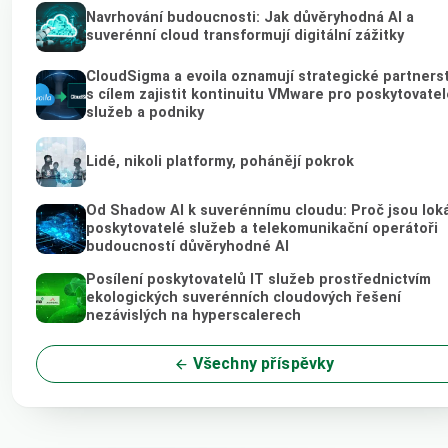
Navrhování budoucnosti: Jak důvěryhodná AI a
suverénní cloud transformují digitální zážitky
CloudSigma a evoila oznamují strategické partnerst
s cílem zajistit kontinuitu VMware pro poskytovatel
služeb a podniky
Lidé, nikoli platformy, pohánějí pokrok
Od Shadow AI k suverénnímu cloudu: Proč jsou loká
poskytovatelé služeb a telekomunikační operátoři
budoucností důvěryhodné AI
Posílení poskytovatelů IT služeb prostřednictvím
ekologických suverénních cloudových řešení
nezávislých na hyperscalerech
Všechny příspěvky