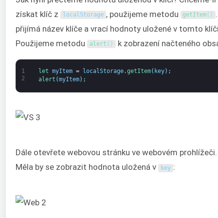
získat klíč z
, použijeme metodu
localStorage
getItem
(
)
přijímá název klíče a vrací hodnoty uložené v tomto klíči
Použijeme metodu
k zobrazení načteného obs
alert
(
)
1
let 
myItem
=
localStorage
.
getItem
(
key
)
;
2
alert
(
myItem
)
;
Dále otevřete webovou stránku ve webovém prohlížeči.
Měla by se zobrazit hodnota uložená v
:
key