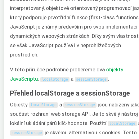
interpretovaný, objektově orientovaný programovací jaz
který podporuje prvotřídní funkce (first-class functions
JavaScript je známý především pro svou implementaci 
dynamických webových stránkách. Díky svým vlastnos
se však JavaScript používá i v neprohlížečových
prostředích.
V této příručce podrobně probereme dva
objekty
JavaScriptu
:
a
.
localStorage
sessionStorage
Přehled localStorage a sessionStorage
Objekty
a
jsou nabízeny jak
localStorage
sessionStorage
součást rozhraní web storage API. Je to skvělý nástroj
lokální ukládání párů klíč-hodnota. Použití
localStorage
je skvělou alternativou k cookies. Tento
sessionStorage