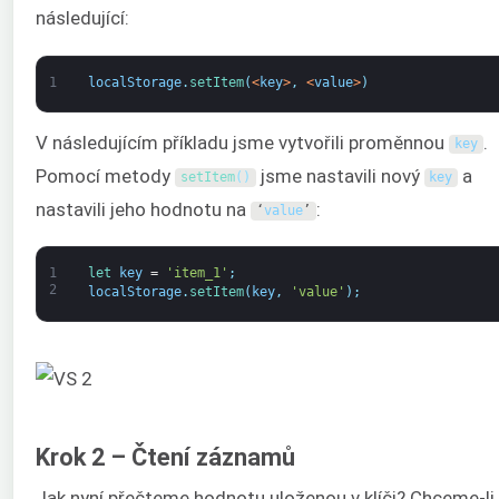
následující:
1
localStorage
.
setItem
(
<
key
>
,
<
value
>
)
V následujícím příkladu jsme vytvořili proměnnou
.
key
Pomocí metody
jsme nastavili nový
a
setItem
(
)
key
nastavili jeho hodnotu na
:
‘
value
’
1
let 
key
=
'item_1'
;
2
localStorage
.
setItem
(
key
,
'value'
)
;
Krok 2 – Čtení záznamů
Jak nyní přečteme hodnotu uloženou v klíči? Chceme-li