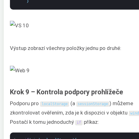
}
Výstup zobrazí všechny položky jednu po druhé:
Krok 9 – Kontrola podpory prohlížeče
Podporu pro
(a
) můžeme
localStorage
sessionStorage
zkontrolovat ověřením, zda je k dispozici v objektu
wind
Postačí k tomu jednoduchý
příkaz:
if