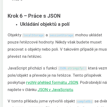
Krok 6 – Práce s JSON
Ukládání objektů a polí
Objekty
a
mohou ukládat
localStorage
sessionStorage
pouze řetězcové hodnoty. Někdy však budete muset
pracovat s objekty nebo poli. V takovém případě je mu
převést na řetězec.
JavaScript přichází s funkcí
která vez
JSON
.
stringify
(
)
pole/objekt a převede je na řetězce. Tento příspěvek
poskytuje
rychlý přehled formátu JSON
. Podrobnější n
najdete v článku
JSON v JavaScriptu
.
V tomto příkladu jsme vytvořili objekt
se dv
sampleObj