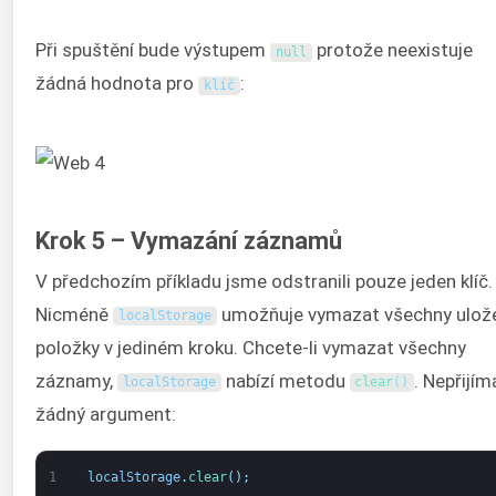
Při spuštění bude výstupem
protože neexistuje
null
žádná hodnota pro
:
klíč
Krok 5 – Vymazání záznamů
V předchozím příkladu jsme odstranili pouze jeden klíč.
Nicméně
umožňuje vymazat všechny ulož
localStorage
položky v jediném kroku. Chcete-li vymazat všechny
záznamy,
nabízí metodu
. Nepřijím
localStorage
clear
(
)
žádný argument:
1
localStorage
.
clear
(
)
;