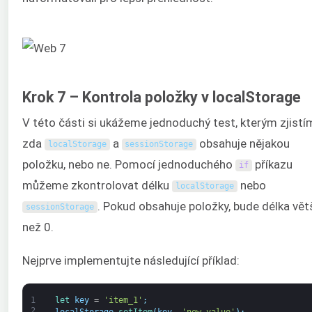
Krok 7 – Kontrola položky v localStorage
V této části si ukážeme jednoduchý test, kterým zjistí
zda
a
obsahuje nějakou
localStorage
sessionStorage
položku, nebo ne. Pomocí jednoduchého
příkazu
if
můžeme zkontrolovat délku
nebo
localStorage
. Pokud obsahuje položky, bude délka vět
sessionStorage
než 0.
Nejprve implementujte následující příklad:
1
let 
key
=
'item_1'
;
2