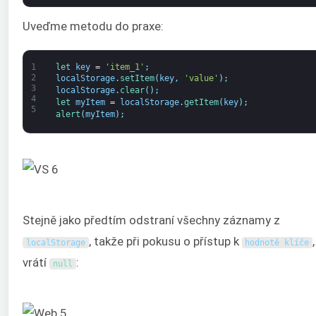
Uveďme metodu do praxe:
1
let 
key
=
'item_1'
;
2
localStorage
.
setItem
(
key
,
'value'
)
;
3
localStorage
.
clear
(
)
;
4
let 
myItem
=
localStorage
.
getItem
(
key
)
;
5
alert
(
myItem
)
;
Stejně jako předtím odstraní všechny záznamy z
, takže při pokusu o přístup k
,
localStorage
hodnotě klíče
vrátí
:
null