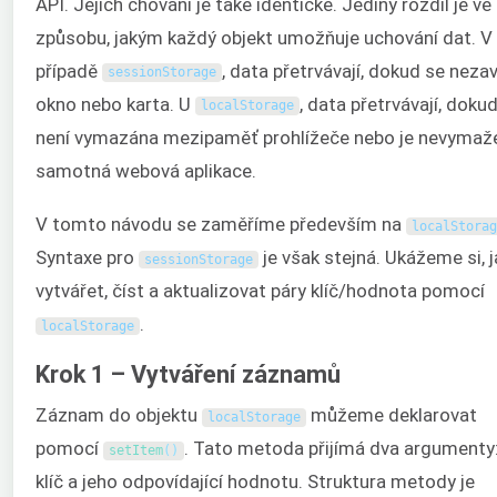
API. Jejich chování je také identické. Jediný rozdíl je ve
způsobu, jakým každý objekt umožňuje uchování dat. V
případě
, data přetrvávají, dokud se neza
sessionStorage
okno nebo karta. U
, data přetrvávají, doku
localStorage
není vymazána mezipaměť prohlížeče nebo je nevymaž
samotná webová aplikace.
V tomto návodu se zaměříme především na
localStorag
Syntaxe pro
je však stejná. Ukážeme si, j
sessionStorage
vytvářet, číst a aktualizovat páry klíč/hodnota pomocí
.
localStorage
Krok 1 – Vytváření záznamů
Záznam do objektu
můžeme deklarovat
localStorage
pomocí
. Tato metoda přijímá dva argumenty
setItem
(
)
klíč a jeho odpovídající hodnotu. Struktura metody je