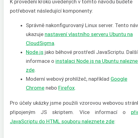
K provedení kroků uvedených v tomto návodu budete
potřebovat následující komponenty:
Správně nakonfigurovaný Linux server. Tento ná
ukazuje
nastavení vlastního serveru Ubuntu na
CloudSigma
.
Node.js
jako běhové prostředí JavaScriptu. Další
informace o
instalaci Node.js na Ubuntu nalezne
zde
.
Moderní webový prohlížeč, například
Google
Chrome
nebo
Firefox
.
Pro účely ukázky jsme použili vzorovou webovou strán
připojeným JS skriptem. Více informací o
při
JavaScriptu do HTML souboru naleznete zde
: