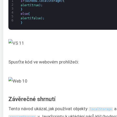
1
if
(
window
.
localStorage
)
{
2
alert
(
true
)
;
3
}
4
else
{
5
alert
(
false
)
;
6
}
Spusťte kód ve webovém prohlížeči:
Závěrečné shrnutí
Tento návod ukázal, jak používat objekty
a
localStorage
v JavaScriptu k ukládání párů klíč/hodno
sessionStorage