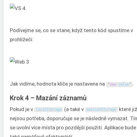
Podívejme se, co se stane, když tento kód spustíme v
prohlížeči:
Jak vidíme, hodnota klíče je nastavena na
.
‘
new
value
’
Krok 4 – Mazání záznamů
Pokud je v
(a také v
které ji
localStorage
sessionStorage
nejsou potřeba, doporučuje se je následně vymazat. Tí
se uvolní více místa pro pozdější použití. Aplikace bude
také paměťově efektivnější.