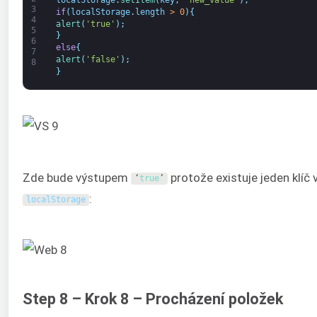
localStorage
.
setItem
(
key
,
'new_value'
)
;
3
if
(
localStorage
.
length
>
0
)
{
4
alert
(
'true'
)
;
5
}
6
else
{
7
alert
(
'false'
)
;
8
}
Zde bude výstupem
protože existuje jeden klíč 
‘
true
’
:
localStorage
Step 8 – Krok 8 – Procházení položek