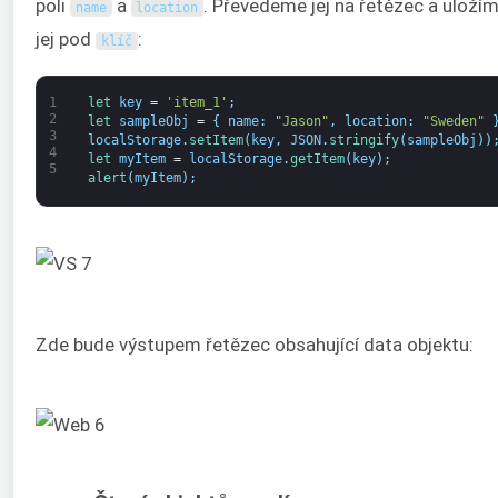
poli
a
. Převedeme jej na řetězec a uloží
name
location
jej pod
:
klíč
1
let 
key
=
'item_1'
;
2
let 
sampleObj
=
{
name
:
"Jason"
,
location
:
"Sweden"
3
localStorage
.
setItem
(
key
,
JSON
.
stringify
(
sampleObj
)
)
4
let 
myItem
=
localStorage
.
getItem
(
key
)
;
5
alert
(
myItem
)
;
Zde bude výstupem řetězec obsahující data objektu: