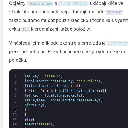
Objekty
a
ukládají klíče ve
localStorage
sessionStorage
struktuře podobné poli. Nepodporují metodu
,
forEach
takže budeme muset použít klasickou techniku s využi
cyklu
k procházení každé položky.
for
V následujícím příkladu zkontrolujeme, zda je
localStor
prázdné, nebo ne. Pokud není prázdné, projdeme každo
položku:
1
let 
key
=
'item_1'
;
2
localStorage
.
setItem
(
key
,
'new_value'
)
;
3
if
(
localStorage
.
length
>
0
)
{
4
for
(
i
=
0
;
i
<
localStorage
.
length
;
i
++
)
{
5
let 
key
=
localStorage
.
key
(
i
)
;
6
let 
myItem
=
localStorage
.
getItem
(
key
)
;
7
alert
(
key
)
;
8
}
9
}
10
11
else
{
12
alert
(
'false'
)
;