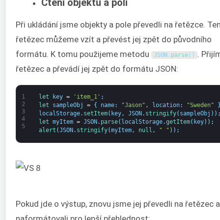
Čtení objektů a polí
Při ukládání jsme objekty a pole převedli na řetězce. Te
řetězec můžeme vzít a převést jej zpět do původního
formátu. K tomu použijeme metodu
. Přij
JSON
.
parse
(
)
řetězec a převádí jej zpět do formátu JSON:
1
let 
key
=
'item_1'
;
2
let 
sampleObj
=
{
name
:
"Jason"
,
location
:
"Sweden"
3
localStorage
.
setItem
(
key
,
JSON
.
stringify
(
sampleObj
)
)
4
let 
myItem
=
JSON
.
parse
(
localStorage
.
getItem
(
key
)
)
;
5
alert
(
JSON
.
stringify
(
myItem
,
null
,
" "
)
)
;
Pokud jde o výstup, znovu jsme jej převedli na řetězec a
naformátovali pro lepší přehlednost: