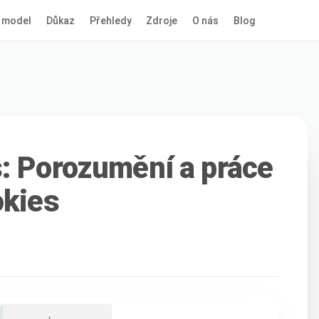
 model
Důkaz
Přehledy
Zdroje
O nás
Blog
: Porozumění a práce
okies