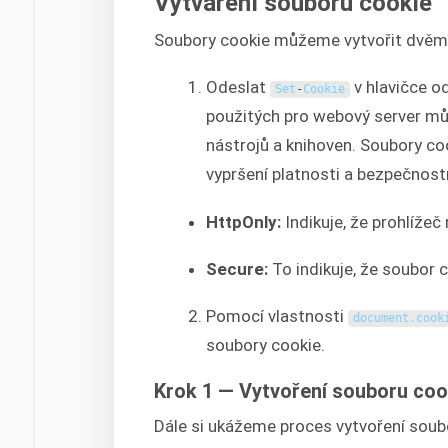
Vytváření souborů cookie
Soubory cookie můžeme vytvořit dvěm
Odeslat
v hlavičce o
Set
-
Cookie
použitých pro webový server mů
nástrojů a knihoven. Soubory c
vypršení platnosti a bezpečnostní
HttpOnly:
Indikuje, že prohlíže
Secure:
To indikuje, že soubor 
Pomocí vlastnosti
document
.
cook
soubory cookie.
Krok 1 — Vytvoření souboru coo
Dále si ukážeme proces vytvoření soubo