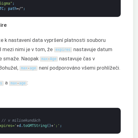
Sigma"
;
TC
;
path
=/"
;
ire
e k nastavení data vypršení platnosti souboru
l mezi nimi je v tom, že
nastavuje datum
expires
kie smaže. Naopak
nastavuje čas v
max
-
Age
Bohužel,
není podporováno všemi prohlížeči.
max
-
age
a
:
es
max
-
age
// v milisekundách
xpires='
+
d
.
toGMTString
(
)
+
';'
;