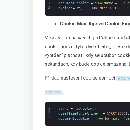
1
document
.
cookie
=
"UserName = Cloud
2
expires
=
Fri
,
11
Jun
2022
12
:
00
:
00
U
Cookie Max-Age vs Cookie Exp
V závislosti na vašich potřebách můžet
cookie použít tyto dvě strategie. Rozdí
vypršení platnosti, kdy se soubor coo
sekundách, kdy bude cookie smazána. 
Příklad nastavení cookie pomocí
expir
:
Expires
1
var
d
=
new
Date
(
)
;
2
d
.
setTime
(
d
.
getTime
(
)
+
5
*
60
*
1000
)
;
3
document
.
cookie
=
'foo=bar;path=/;e