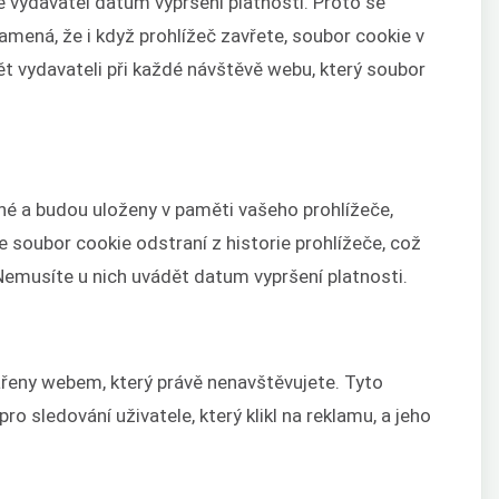
e vydavatel datum vypršení platnosti. Proto se
mená, že i když prohlížeč zavřete, soubor cookie v
ět vydavateli při každé návštěvě webu, který soubor
é a budou uloženy v paměti vašeho prohlížeče,
e soubor cookie odstraní z historie prohlížeče, což
 Nemusíte u nich uvádět datum vypršení platnosti.
ářeny webem, který právě nenavštěvujete. Tyto
o sledování uživatele, který klikl na reklamu, a jeho