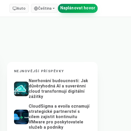
Naplánovat hovor
Auto
Čeština
NEJNOVĚJŠÍ PŘÍSPĚVKY
Navrhování budoucnosti: Jak
důvěryhodná AI a suverénní
cloud transformují digitální
zážitky
CloudSigma a evoila oznamují
strategické partnerství s
cílem zajistit kontinuitu
VMware pro poskytovatele
služeb a podniky