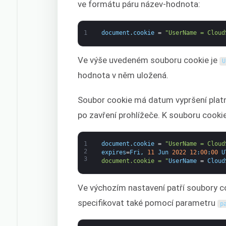
ve formátu páru název-hodnota:
1
document
.
cookie
=
"UserName = Cloud
Ve výše uvedeném souboru cookie je
U
hodnota v něm uložená.
Soubor cookie má datum vypršení plat
po zavření prohlížeče. K souboru cooki
1
document
.
cookie
=
"UserName = Cloud
2
expires
=
Fri
,
11
Jun
2022
12
:
00
:
00
U
3
document.cookie = "
UserName
=
Cloud
Ve výchozím nastavení patří soubory c
specifikovat také pomocí parametru
p