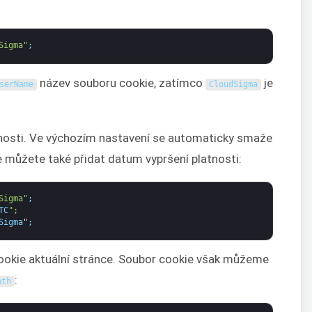
Sigma"
;
název souboru cookie, zatímco
je
serName
CloudSigma
nosti. Ve výchozím nastavení se automaticky smaže
e můžete také přidat datum vypršení platnosti:
Sigma"
;
TC
";
Sigma
"
;
ookie aktuální stránce. Soubor cookie však můžeme
:
ath