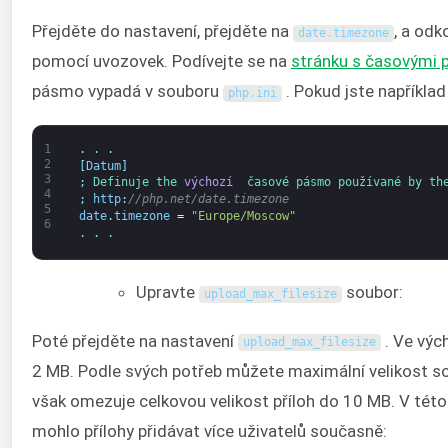
Přejděte do nastavení, přejděte na
, a odk
date
.
timezone
pomocí uvozovek. Podívejte se na
stránku s časovými
pásmo vypadá v souboru
. Pokud jste například
php
.
ini
1
.
.
.
2
[
Datum
]
3
;
Definuje 
the 
výchozí
 časové pásmo 
používané 
by 
th
4
;
http
:
//php.net/date.timezone
5
date
.
timezone
=
"Europe/Moscow"
6
.
.
.
Upravte
soubor:
upload_max_filesize
Poté přejděte na nastavení
. Ve výc
upload_max_filesize
2 MB. Podle svých potřeb můžete maximální velikost so
však omezuje celkovou velikost příloh do 10 MB. V tét
mohlo přílohy přidávat více uživatelů současně: