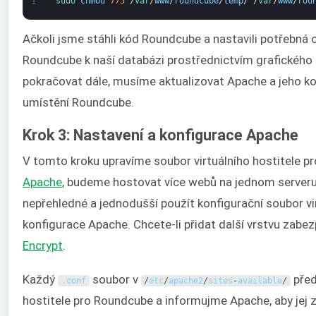
1
sudo 
chmod
775
/
var
/
www
/
roundcube
/
temp
/
/
var
/
www
/
rou
Ačkoli jsme stáhli kód Roundcube a nastavili potřebná op
Roundcube k naší databázi prostřednictvím grafického
pokračovat dále, musíme aktualizovat Apache a jeho ko
umístění Roundcube.
Krok 3: Nastavení a konfigurace Apache
V tomto kroku upravíme soubor virtuálního hostitele p
Apache
, budeme hostovat více webů na jednom serveru
nepřehledné a jednodušší použít konfigurační soubor vir
konfigurace Apache. Chcete-li přidat další vrstvu zabe
Encrypt
.
Každý
soubor v
před
.
conf
/
etc
/
apache2
/
sites
-
available
/
hostitele pro Roundcube a informujme Apache, aby jej zp