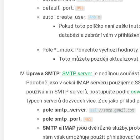
default_port:
993
auto_create_user:
Ano
☑
Pokud toto políčko není zaškrtnuto
databázi a zabrání vám v přihlášení
Pole *_mbox: Ponechte výchozí hodnoty.
Toto můžete později aktualizovat
Úprava SMTP
:
SMTP server
je nedílnou součástí
Podobně jako v sekci IMAP serveru použijeme S
používáním SMTP serverů, postupujte podle
osv
typech serverů dozvěděli více. Zde jako příklad
pole smtp_server
:
ssl
:
//smtp.gmail.com
pole smtp_port
:
465
SMTP a IMAP
jsou dvě různé služby, pro
nám však umožňuje použít přihlašovací úd