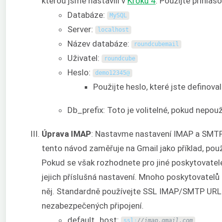
kterou jsme nastavili v
Kroku 4
. Použijte přihlašo
Databáze:
MySQL
Server:
localhost
Název databáze:
roundcubemail
Uživatel:
roundcube
Heslo:
demo12345
@
Použijte heslo, které jste definoval
Db_prefix: Toto je volitelné, pokud nepouž
Úprava IMAP
: Nastavme nastavení IMAP a SMTP 
tento návod zaměřuje na Gmail jako příklad, po
Pokud se však rozhodnete pro jiné poskytovatele
jejich příslušná nastavení. Mnoho poskytovatelů
něj. Standardně používejte SSL IMAP/SMTP URL a
nezabezpečených připojení.
default_host:
ssl
:
//imap.gmail.com