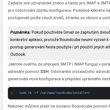
Zadejte své uživatelské jméno a heslo pro IMAP a SMT
pro otestování zbytku konfigurace. Podobně klikněte n
postupovali podle všech kroků, stránka se obnoví a uvi
Poznámka:
Pokud používáte Gmail se zapnutým dvouf
konkrétní aplikaci, protože Roundcube neumí vyzvat k
postup generování hesla použijte i při použití jiných a
Outlook.
Jakmile ověříte, že připojení SMTP i IMAP fungují v poř
adresáře pomocí
SSH
. Odstranění instalačního adresář
generování nové konfigurace a přepsání správného nast
1
sudo 
rm
-
rf
/
var
/
www
/
roundcube
/
installer
/
Nakonec můžete přejít na instanci Roundcube pomocí IP 