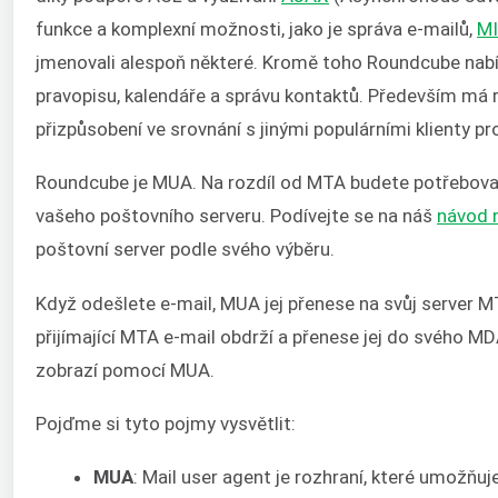
funkce a komplexní možnosti, jako je správa e-mailů,
M
jmenovali alespoň některé. Kromě toho Roundcube nabí
pravopisu, kalendáře a správu kontaktů. Především má 
přizpůsobení ve srovnání s jinými populárními klienty pr
Roundcube je MUA. Na rozdíl od MTA budete potřebovat 
vašeho poštovního serveru. Podívejte se na náš
návod n
poštovní server podle svého výběru.
Když odešlete e-mail, MUA jej přenese na svůj server 
přijímající MTA e-mail obdrží a přenese jej do svého M
zobrazí pomocí MUA.
Pojďme si tyto pojmy vysvětlit:
MUA
: Mail user agent je rozhraní, které umožňuje