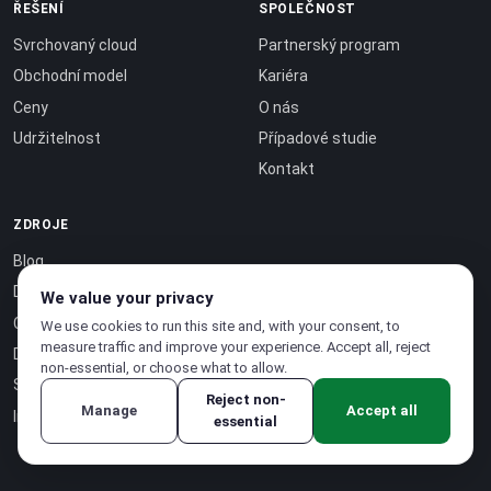
ŘEŠENÍ
SPOLEČNOST
Svrchovaný cloud
Partnerský program
Obchodní model
Kariéra
Ceny
O nás
Udržitelnost
Případové studie
Kontakt
ZDROJE
Blog
Dokumentace
We value your privacy
Certifikace
We use cookies to run this site and, with your consent, to
measure traffic and improve your experience. Accept all, reject
Dokumentace API ↗
non-essential, or choose what to allow.
Stránka stavu ↗
Reject non-
Manage
Accept all
Inteligence jako služba ↗
essential