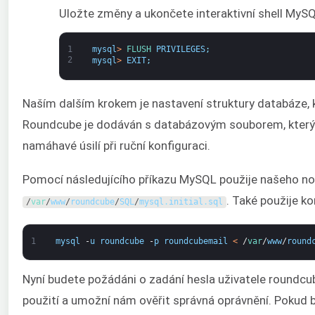
Uložte změny a ukončete interaktivní shell MySQ
1
mysql
>
FLUSH 
PRIVILEGES
;
2
mysql
>
EXIT
;
Naším dalším krokem je nastavení struktury databáze,
Roundcube je dodáván s databázovým souborem, který n
namáhavé úsilí při ruční konfiguraci.
Pomocí následujícího příkazu MySQL použije našeho no
. Také použije k
/
var
/
www
/
roundcube
/
SQL
/
mysql
.
initial
.
sql
1
mysql
-
u
roundcube
-
p
roundcubemail
<
/
var
/
www
/
round
Nyní budete požádáni o zadání hesla uživatele roundcu
použití a umožní nám ověřit správná oprávnění. Pokud 