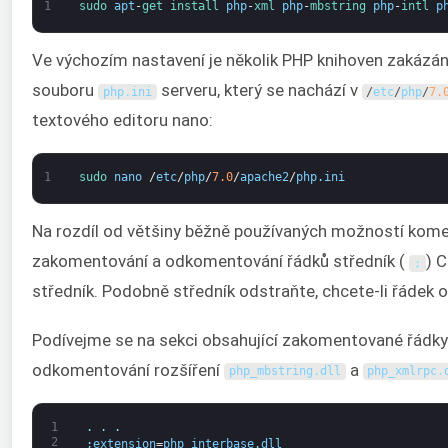
1
sudo 
apt
-
get 
install 
php
-
xml 
php
-
mbstring 
php
-
intl 
p
Ve výchozím nastavení je několik PHP knihoven zakázá
souboru
serveru, který se nachází v
php
.
ini
/
etc
/
php
/
7.
textového editoru nano:
1
sudo 
nano
/
etc
/
php
/
7.0
/
apache2
/
php
.
ini
Na rozdíl od většiny běžně používaných možností kome
zakomentování a odkomentování řádků středník (
) 
;
středník. Podobně středník odstraňte, chcete-li řádek
Podívejme se na sekci obsahující zakomentované řádky 
odkomentování rozšíření
a
php_mbstring
.
dll
php_xmlrpc
.
1
.
.
.
2
;
extension
=
php_interbase
.
dll