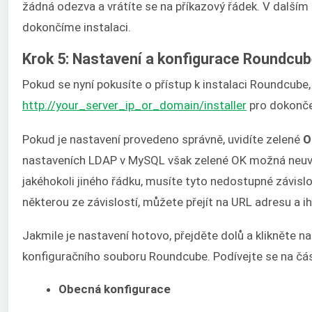
žádná odezva a vrátíte se na příkazový řádek. V další
dokončíme instalaci.
Krok 5: Nastavení a konfigurace Roundcu
Pokud se nyní pokusíte o přístup k instalaci Roundcube,
http://your_server_ip_or_domain/installer
pro dokončen
Pokud je nastavení provedeno správně, uvidíte zelené
O
nastaveních LDAP v MySQL však zelené OK možná neuvi
jakéhokoli jiného řádku, musíte tyto nedostupné závisl
některou ze závislostí, můžete přejít na URL adresu a ih
Jakmile je nastavení hotovo, přejděte dolů a klikněte na
konfiguračního souboru Roundcube. Podívejte se na čás
Obecná konfigurace