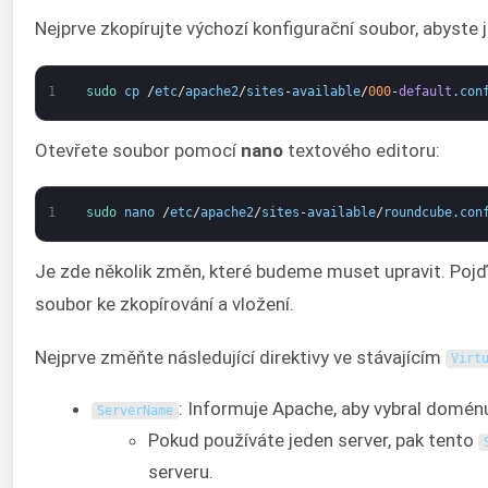
Nejprve zkopírujte výchozí konfigurační soubor, abyste 
1
sudo 
cp
/
etc
/
apache2
/
sites
-
available
/
000
-
default
.
con
Otevřete soubor pomocí
nano
textového editoru:
1
sudo 
nano
/
etc
/
apache2
/
sites
-
available
/
roundcube
.
con
Je zde několik změn, které budeme muset upravit. Pojď
soubor ke zkopírování a vložení.
Nejprve změňte následující direktivy ve stávajícím
Virt
: Informuje Apache, aby vybral domén
ServerName
Pokud používáte jeden server, pak tento
serveru.