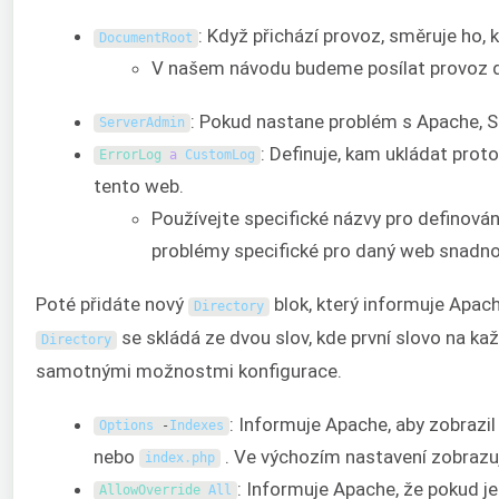
: Když přichází provoz, směruje ho, 
DocumentRoot
V našem návodu budeme posílat provoz
: Pokud nastane problém s Apache, S
ServerAdmin
: Definuje, kam ukládat prot
ErrorLog 
a
CustomLog
tento web.
Používejte specifické názvy pro definová
problémy specifické pro daný web snadno
Poté přidáte nový
blok, který informuje Apac
Directory
se skládá ze dvou slov, kde první slovo na k
Directory
samotnými možnostmi konfigurace.
: Informuje Apache, aby zobrazil
Options
-
Indexes
nebo
. Ve výchozím nastavení zobrazu
index
.
php
: Informuje Apache, že pokud j
AllowOverride 
All