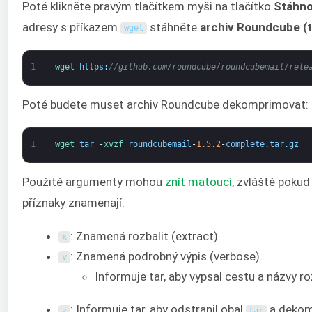
Poté klikněte pravým tlačítkem myši na tlačítko
Stáhn
adresy s příkazem
stáhněte
archiv Roundcube (t
wget
1
wget 
https
:
//github.com/roundcube/roundcubemail/rele
Poté budete muset archiv Roundcube dekomprimovat:
1
wget 
tar
-
xvzf 
roundcubemail
-
1.5.2
-
complete
.
tar
.
gz
Použité argumenty mohou
znít matoucí
, zvláště pokud
příznaky znamenají:
: Znamená rozbalit (extract).
x
: Znamená podrobný výpis (verbose).
v
Informuje tar, aby vypsal cestu a názvy r
: Informuje tar, aby odstranil obal
a dekom
z
tar