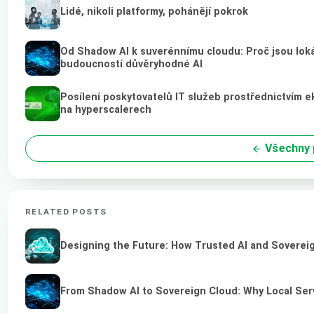
Lidé, nikoli platformy, pohánějí pokrok
Od Shadow AI k suverénnímu cloudu: Proč jsou loká
budoucností důvěryhodné AI
Posílení poskytovatelů IT služeb prostřednictvím 
na hyperscalerech
Všechny 
RELATED POSTS
Designing the Future: How Trusted AI and Sovereig
From Shadow AI to Sovereign Cloud: Why Local Serv