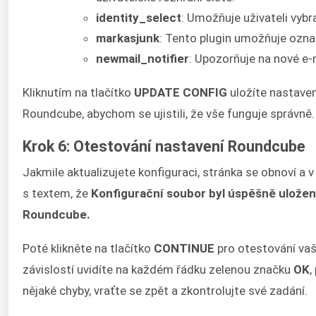
identity_select
: Umožňuje uživateli vybr
markasjunk
: Tento plugin umožňuje ozna
newmail_notifier
: Upozorňuje na nové e
Kliknutím na tlačítko
UPDATE CONFIG
uložíte nastaven
Roundcube, abychom se ujistili, že vše funguje správně.
Krok 6: Otestování nastavení Roundcube
Jakmile aktualizujete konfiguraci, stránka se obnoví a v
s textem, že
Konfigurační soubor byl úspěšně ulože
Roundcube.
Poté klikněte na tlačítko
CONTINUE
pro otestování vaš
závislostí uvidíte na každém řádku zelenou značku
OK
,
nějaké chyby, vraťte se zpět a zkontrolujte své zadání.