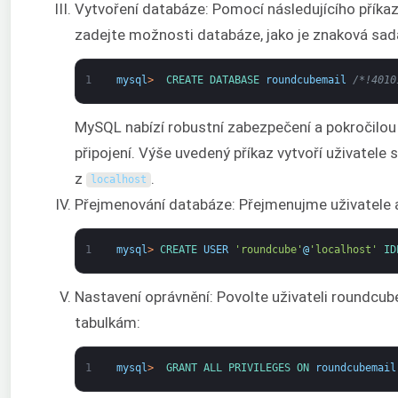
Vytvoření databáze: Pomocí následujícího příka
zadejte možnosti databáze, jako je znaková sad
1
mysql
>
CREATE 
DATABASE 
roundcubemail
/*!4010
MySQL nabízí robustní zabezpečení a pokročilou 
připojení. Výše uvedený příkaz vytvoří uživatele 
z
.
localhost
Přejmenování databáze: Přejmenujme uživatele 
1
mysql
>
CREATE 
USER
'roundcube'
@
'localhost'
ID
Nastavení oprávnění: Povolte uživateli roundcu
tabulkám:
1
mysql
>
GRANT 
ALL 
PRIVILEGES 
ON 
roundcubemail