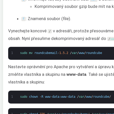
Komprimovaný soubor gzip bude mít na k
: Znamená soubor (file).
f
Vynechejte koncové
v adresáři, protože přesouváme 
/
obsah. Nyní přesuňme dekomprimovaný adresář do
/
va
1
sudo 
mv 
roundcubemail
-
1.5.2
/
var
/
www
/
roundcube
Nastavte oprávnění pro Apache pro vytváření a úpravu 
změňte vlastníka a skupinu na
www-data
. Také se ujist
vlastníka a skupinu:
1
sudo 
chown
-
R
www
-
data
:
www
-
data
/
var
/
www
/
roundcube
/