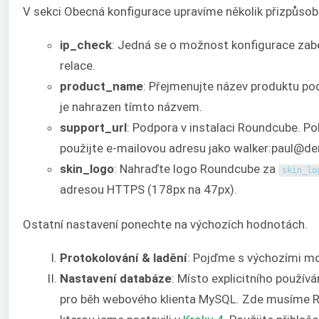
V sekci Obecná konfigurace upravíme několik přizpůsob
ip_check
: Jedná se o možnost konfigurace zabez
relace.
product_name
: Přejmenujte název produktu pod
je nahrazen tímto názvem.
support_url
: Podpora v instalaci Roundcube. P
použijte e-mailovou adresu jako walker:paul@
skin_logo
: Nahraďte logo Roundcube za
skin_lo
adresou HTTPS (178px na 47px).
Ostatní nastavení ponechte na výchozích hodnotách.
Protokolování & ladění
: Pojďme s výchozími m
Nastavení databáze
: Místo explicitního použív
pro běh webového klienta MySQL. Zde musíme Ro