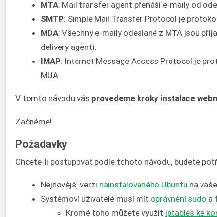
MTA
: Mail transfer agent přenáší e-maily od odes
SMTP
: Simple Mail Transfer Protocol je protoko
MDA
: Všechny e-maily odeslané z MTA jsou přij
delivery agent).
IMAP
: Internet Message Access Protocol je prot
MUA.
V tomto návodu vás
provedeme kroky instalace webm
Začněme!
Požadavky
Chcete-li postupovat podle tohoto návodu, budete potř
Nejnovější verzi
nainstalovaného Ubuntu
na vaš
Systémoví uživatelé musí mít
oprávnění sudo
a
Kromě toho můžete využít
iptables
ke ko