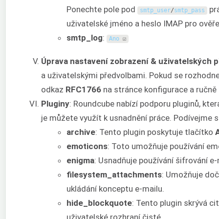
Ponechte pole pod
prá
smtp_user
/
smtp_pass
uživatelské jméno a heslo IMAP pro ověř
smtp_log
:
Ano
☑
Úprava nastavení zobrazení & uživatelských 
a uživatelskými předvolbami. Pokud se rozhodnet
odkaz
RFC1766
na stránce konfigurace a ručně 
Pluginy
: Roundcube nabízí podporu pluginů, kter
je můžete využít k usnadnění práce. Podívejme s
archive
: Tento plugin poskytuje tlačítko
emoticons
: Toto umožňuje používání emo
enigma
: Usnadňuje používání šifrování e
filesystem_attachments
: Umožňuje doča
ukládání konceptu e-mailu.
hide_blockquote
: Tento plugin skrývá c
uživatelské rozhraní čisté.