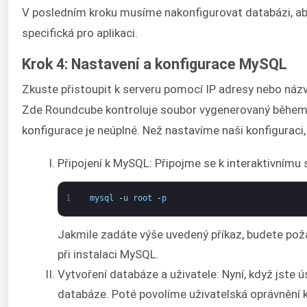
V posledním kroku musíme nakonfigurovat databázi, ab
specifická pro aplikaci.
Krok 4: Nastavení a konfigurace MySQL
Zkuste přistoupit k serveru pomocí IP adresy nebo náz
Zde Roundcube kontroluje soubor vygenerovaný během n
konfigurace je neúplné. Než nastavíme naši konfiguraci,
Připojení k MySQL: Připojme se k interaktivnímu
1
mysql
-
u
root
-
p
Jakmile zadáte výše uvedený příkaz, budete požád
při instalaci MySQL.
Vytvoření databáze a uživatele: Nyní, když jste 
databáze. Poté povolíme uživatelská oprávnění k