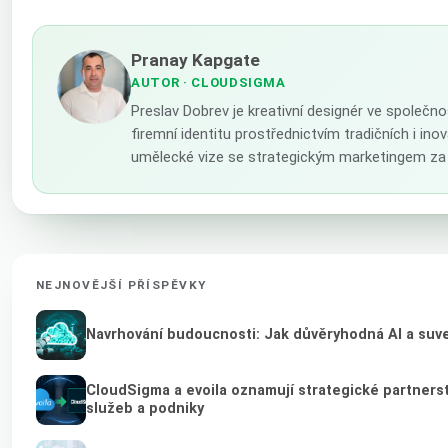
Pranay Kapgate
AUTOR
· CLOUDSIGMA
Preslav Dobrev je kreativní designér ve společn
firemní identitu prostřednictvím tradičních i in
umělecké vize se strategickým marketingem za 
NEJNOVĚJŠÍ PŘÍSPĚVKY
Navrhování budoucnosti: Jak důvěryhodná AI a suver
CloudSigma a evoila oznamují strategické partnerst
služeb a podniky