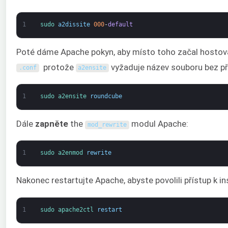
1
sudo 
a2dissite
000
-
default
Poté dáme Apache pokyn, aby místo toho začal hostov
protože
vyžaduje název souboru bez př
.
conf
a2ensite
1
sudo 
a2ensite 
roundcube
Dále
zapněte
the
modul Apache:
mod_rewrite
1
sudo 
a2enmod 
rewrite
Nakonec restartujte Apache, abyste povolili přístup k i
1
sudo 
apache2ctl 
restart