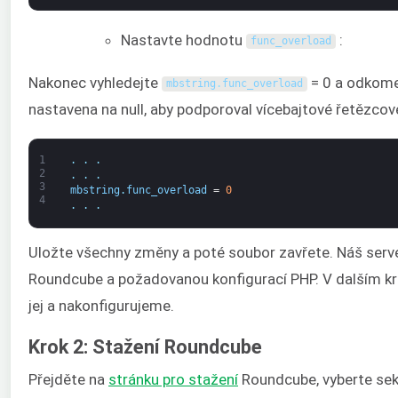
Nastavte hodnotu
:
func_overload
Nakonec vyhledejte
= 0 a odkomen
mbstring
.
func_overload
nastavena na null, aby podporoval vícebajtové řetězcov
1
.
.
.
2
.
.
.
3
mbstring
.
func_overload
=
0
4
.
.
.
Uložte všechny změny a poté soubor zavřete. Náš serv
Roundcube a požadovanou konfigurací PHP. V dalším k
jej a nakonfigurujeme.
Krok 2: Stažení Roundcube
Přejděte na
stránku pro stažení
Roundcube, vyberte se