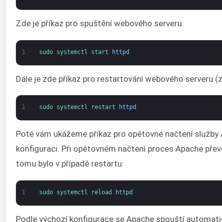
Zde je příkaz pro spuštění webového serveru:
1
sudo 
systemctl 
start 
httpd
Dále je zde příkaz pro restartování webového serveru (z
1
sudo 
systemctl 
restart 
httpd
Poté vám ukážeme příkaz pro opětovné načtení služby A
konfiguraci. Při opětovném načtení proces Apache převe
tomu bylo v případě restartu:
1
sudo 
systemctl 
reload 
httpd
Podle výchozí konfigurace se Apache spouští automatick