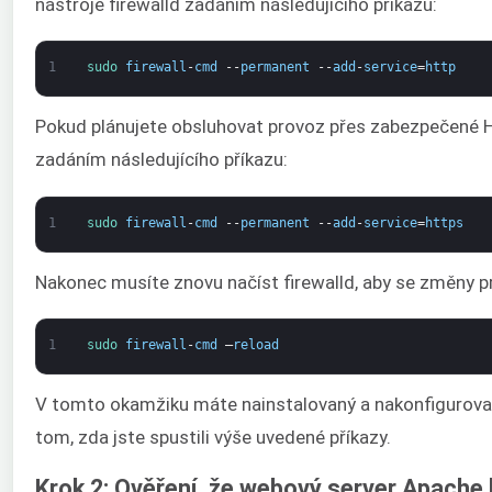
nástroje firewalld zadáním následujícího příkazu:
1
sudo 
firewall
-
cmd
--
permanent
--
add
-
service
=
http
Pokud plánujete obsluhovat provoz přes zabezpečené HT
zadáním následujícího příkazu:
1
sudo 
firewall
-
cmd
--
permanent
--
add
-
service
=
https
Nakonec musíte znovu načíst firewalld, aby se změny pro
1
sudo 
firewall
-
cmd
–
reload
V tomto okamžiku máte nainstalovaný a nakonfigurova
tom, zda jste spustili výše uvedené příkazy.
Krok 2: Ověření, že webový server Apache 