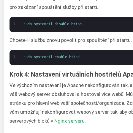
pro zakázání spouštění služby při startu:
1
sudo 
systemctl 
disable 
httpd
Chcete-li službu znovu povolit pro spouštění při startu, 
1
sudo 
systemctl 
enable 
httpd
Krok 4: Nastavení virtuálních hostitelů Ap
Ve výchozím nastavení je Apache nakonfigurován tak, ab
váš webový server obsluhoval a hostoval více webů. Mů
stránku pro hlavní web vaší společnosti/organizace. Zde
vám umožňují nakonfigurovat webový server tak, aby obs
serverových bloků v
Nginx serveru
.