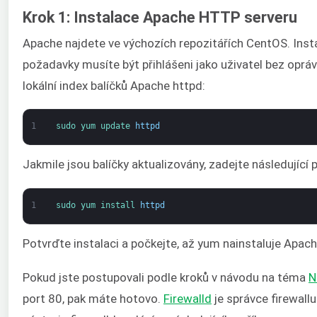
Krok 1: Instalace Apache HTTP serveru
Apache najdete ve výchozích repozitářích CentOS. Inst
požadavky musíte být přihlášeni jako uživatel bez opráv
lokální index balíčků Apache httpd:
1
sudo 
yum 
update 
httpd
Jakmile jsou balíčky aktualizovány, zadejte následující 
1
sudo 
yum 
install 
httpd
Potvrďte instalaci a počkejte, až yum nainstaluje Apac
Pokud jste postupovali podle kroků v návodu na téma
N
port 80, pak máte hotovo.
Firewalld
je správce firewall