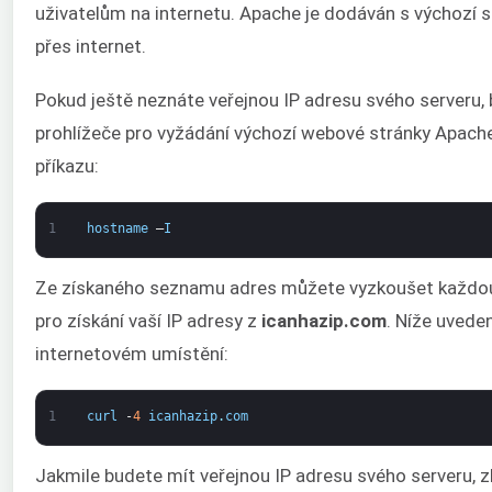
uživatelům na internetu. Apache je dodáván s výchozí s
přes internet.
Pokud ještě neznáte veřejnou IP adresu svého serveru, 
prohlížeče pro vyžádání výchozí webové stránky Apache
příkazu:
1
hostname
–
I
Ze získaného seznamu adres můžete vyzkoušet každou ve
pro získání vaší IP adresy z
icanhazip.com
. Níže uveden
internetovém umístění:
1
curl
-
4
icanhazip
.
com
Jakmile budete mít veřejnou IP adresu svého serveru, zk