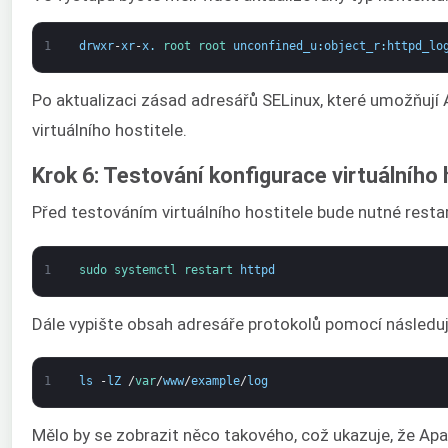
1
drwxr
-
xr
-
x
.
root 
root 
unconfined_u
:
object_r
:
httpd_lo
Po aktualizaci zásad adresářů SELinux, které umožňuj
virtuálního hostitele.
Krok 6: Testování konfigurace virtuálního 
Před testováním virtuálního hostitele bude nutné restar
1
sudo 
systemctl 
restart 
httpd
Dále vypište obsah adresáře protokolů pomocí následují
1
ls
-
lZ
/
var
/
www
/
example
/
log
Mělo by se zobrazit něco takového, což ukazuje, že Apa