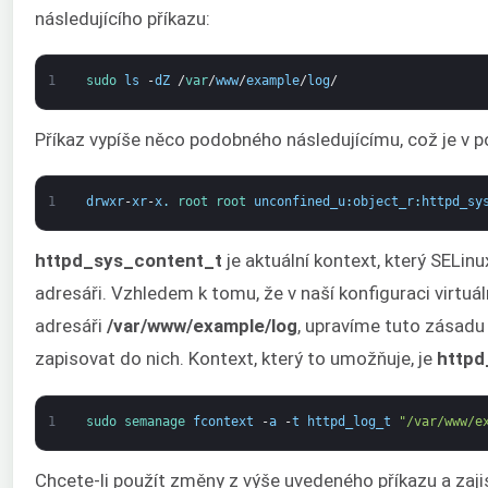
následujícího příkazu:
1
sudo 
ls
-
dZ
/
var
/
www
/
example
/
log
/
Příkaz vypíše něco podobného následujícímu, což je v 
1
drwxr
-
xr
-
x
.
root 
root 
unconfined_u
:
object_r
:
httpd_sy
httpd_sys_content_t
je aktuální kontext, který SELin
adresáři. Vzhledem k tomu, že v naší konfiguraci virtu
adresáři
/var/www/example/log
, upravíme tuto zásadu
zapisovat do nich. Kontext, který to umožňuje, je
httpd
1
sudo 
semanage 
fcontext
-
a
-
t
httpd_log_t
"/var/www/e
Chcete-li použít změny z výše uvedeného příkazu a zajisti