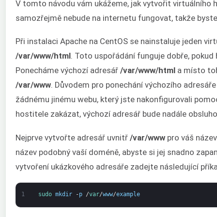
V tomto návodu vám ukážeme, jak vytvořit virtuálního 
samozřejmě nebude na internetu fungovat, takže byste 
Při instalaci Apache na CentOS se nainstaluje jeden vir
/var/www/html
. Toto uspořádání funguje dobře, pokud
Ponecháme výchozí adresář
/var/www/html
a místo to
/var/www
. Důvodem pro ponechání výchozího adresáře je
žádnému jinému webu, který jste nakonfigurovali pomocí 
hostitele zakázat, výchozí adresář bude nadále obsluh
Nejprve vytvořte adresář uvnitř
/var/www
pro váš název
název podobný vaší doméně, abyste si jej snadno zapa
vytvoření ukázkového adresáře zadejte následující příka
1
sudo 
mkdir
-
p
/
var
/
www
/
example