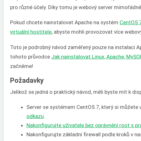
pro různé účely. Díky tomu je webový server mimořádně
Pokud chcete nainstalovat Apache na systém
CentOS 
virtuální hostitele
, abyste mohli provozovat více webo
Toto je podrobný návod zaměřený pouze na instalaci 
tohoto průvodce
Jak nainstalovat Linux, Apache, MyS
začněme!
Požadavky
Jelikož se jedná o praktický návod, měli byste mít k dis
Server se systémem CentOS 7, který si můžete 
odkazu
.
Nakonfigurujte uživatele bez oprávnění root s p
Nakonfigurujte základní firewall podle kroků v