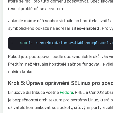
které se mají pro tuto doménu poskytovat. Specifikoval
řešení problémů se serverem.
Jakmile máme náš soubor virtuálního hostitele uvnitř 
symbolického odkazu na adresář
sites-enabled
. Pro v
1
sudo 
ln
-
s
/
etc
/
httpd
/
sites
-
available
/
example
.
conf
/
Pokud jste postupovali podle dosavadních kroků, váš vi
Předtím, než virtuální hostitelé začnou fungovat, je v
dalším kroku.
Krok 5: Úprava oprávnění SELinux pro povol
Linuxové distribuce včetně
Fedora
, RHEL a CentOS obsa
je bezpečnostní architektura pro systémy Linux, která o
uživatelé komunikovat se sockety, síťovými porty a zák