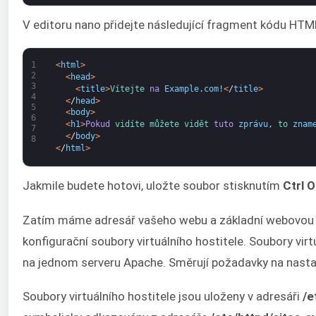
V editoru nano přidejte následující fragment kódu HTM
1
<
html
>
2
<
head
>
3
<
title
>
Vítejte 
na
Example
.
com
!
<
/
title
>
4
<
/
head
>
5
<
body
>
6
<
h1
>
Pokud
vidíte 
můžete 
vidět 
tuto
zprávu
,
to 
znam
7
<
/
body
>
8
<
/
html
>
Jakmile budete hotovi, uložte soubor stisknutím
Ctrl O
Zatím máme adresář vašeho webu a základní webovou st
konfigurační soubory virtuálního hostitele. Soubory vir
na jednom serveru Apache. Směrují požadavky na nasta
Soubory virtuálního hostitele jsou uloženy v adresáři
/e