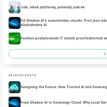
Lidé, nikoli platformy, pohánějí pokrok
Od Shadow AI k suverénnímu cloudu: Proč jsou loká
důvěryhodné AI
Posílení poskytovatelů IT služeb prostřednictvím 
RELATED POSTS
Designing the Future: How Trusted AI and Sovereig
From Shadow AI to Sovereign Cloud: Why Local Serv