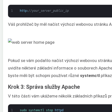
1
http
:
//your_server_public_ip
Váš prohlížeč by měl načíst výchozí webovou stránku 
Pokud se vám podařilo načíst výchozí webovou stránku 
uvidíte některé základní informace o souborech Apache
byste měli být schopni používat různé
systemctl
příkaz
Krok 3: Správa služby Apache
V této části vám ukážeme několik základních příkazů pr
1
sudo 
systemctl 
stop 
httpd