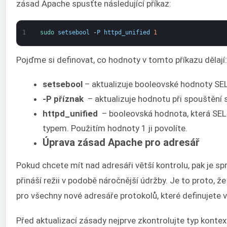
zásad Apache spusťte následující příkaz:
1
sudo 
setsebool
-
P
httpd_unified
1
Pojďme si definovat, co hodnoty v tomto příkazu dělají:
setsebool
– aktualizuje booleovské hodnoty SE
-P
příznak
– aktualizuje hodnotu při spouštění 
httpd_unified
– booleovská hodnota, která SELi
typem. Použitím hodnoty 1 ji povolíte.
Úprava zásad Apache pro adresář
Pokud chcete mít nad adresáři větší kontrolu, pak je s
přináší režii v podobě náročnější údržby. Je to proto, 
pro všechny nové adresáře protokolů, které definujete v
Před aktualizací zásady nejprve zkontrolujte typ kontext