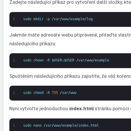
Zadejte následující příkaz pro vytvoření další složky, 
1
sudo 
mkdir
-
p
/
var
/
www
/
example
/
log
Jakmile máte adresáře webu připravené, přiřaďte vlas
následujícího příkazu:
1
sudo 
chown
-
R
$
USER
:
$
USER
/
var
/
www
/
example
Spuštěním následujícího příkazu zajistíte, že váš koře
1
sudo 
chmod
-
R
755
/
var
/
www
Nyní vytvořte jednoduchou
index.html
stránku pomocí 
1
sudo 
nano
/
var
/
www
/
example
/
index
.
html