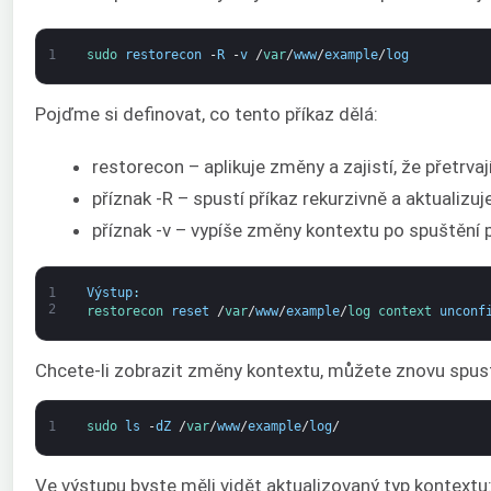
1
sudo 
restorecon
-
R
-
v
/
var
/
www
/
example
/
log
Pojďme si definovat, co tento příkaz dělá:
restorecon – aplikuje změny a zajistí, že přetrvají
příznak -R – spustí příkaz rekurzivně a aktualizuj
příznak -v – vypíše změny kontextu po spuštění p
1
Výstup
:
2
restorecon 
reset
/
var
/
www
/
example
/
log 
context 
unconf
Chcete-li zobrazit změny kontextu, můžete znovu spusti
1
sudo 
ls
-
dZ
/
var
/
www
/
example
/
log
/
Ve výstupu byste měli vidět aktualizovaný typ kontextu