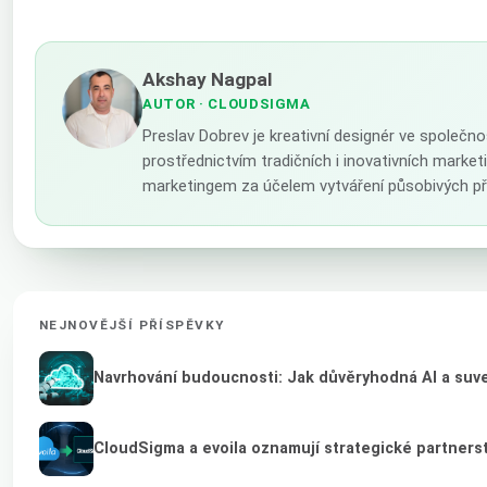
Akshay Nagpal
AUTOR
· CLOUDSIGMA
Preslav Dobrev je kreativní designér ve společno
prostřednictvím tradičních i inovativních marke
marketingem za účelem vytváření působivých př
NEJNOVĚJŠÍ PŘÍSPĚVKY
Navrhování budoucnosti: Jak důvěryhodná AI a suver
CloudSigma a evoila oznamují strategické partnerst