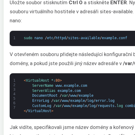
Uložte soubor stisknutím
Ctrl O
a stiskněte
ENTER
. N
souboru virtuálního hostitele v adresáři sites-availabl
nano:
1
sudo 
nano
/
etc
/
httpd
/
sites
-
available
/
example
.
conf
V otevřeném souboru přidejte následující konfigurační
domény, a pokud jste použili jiný název adresáře v
/var
1
<
VirtualHost *
:
80
>
2
ServerName 
www
.
example
.
com
3
ServerAlias 
example
.
com
4
DocumentRoot
/
var
/
www
/
example
5
ErrorLog
/
var
/
www
/
example
/
log
/
error
.
log
6
CustomLog
/
var
/
www
/
example
/
log
/
requests
.
log 
comb
7
<
/
VirtualHost
>
Jak vidíte, specifikovali jsme název domény a kořeno