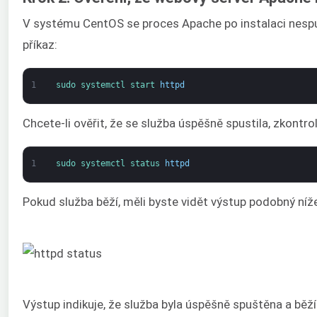
V systému CentOS se proces Apache po instalaci nespus
příkaz:
1
sudo 
systemctl 
start 
httpd
Chcete-li ověřit, že se služba úspěšně spustila, zkontro
1
sudo 
systemctl 
status 
httpd
Pokud služba běží, měli byste vidět výstup podobný ní
Výstup indikuje, že služba byla úspěšně spuštěna a bě