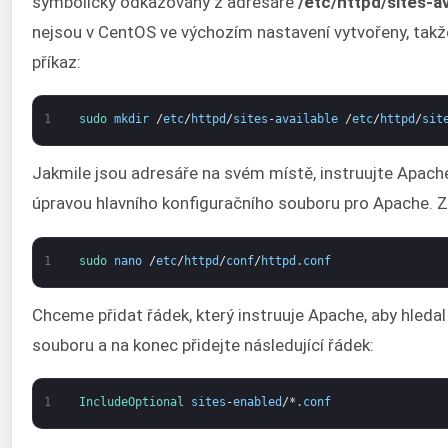
symbolicky odkazovány z adresáře
/etc/httpd/sites-av
nejsou v CentOS ve výchozím nastavení vytvořeny, takže
příkaz:
1
sudo 
mkdir
/
etc
/
httpd
/
sites
-
available
/
etc
/
httpd
/
sit
Jakmile jsou adresáře na svém místě, instruujte Apache,
úpravou hlavního konfiguračního souboru pro Apache. Z
1
sudo 
nano
/
etc
/
httpd
/
conf
/
httpd
.
conf
Chceme přidat řádek, který instruuje Apache, aby hledal
souboru a na konec přidejte následující řádek:
1
IncludeOptional 
sites
-
enabled
/*
.
conf