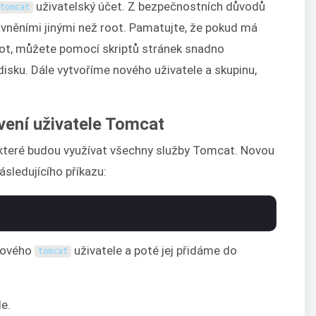
uživatelský účet. Z bezpečnostních důvodů
tomcat
vněními jinými než root. Pamatujte, že pokud má
root, můžete pomocí skriptů stránek snadno
isku. Dále vytvoříme nového uživatele a skupinu,
vení uživatele Tomcat
 které budou využívat všechny služby Tomcat. Novou
sledujícího příkazu:
 nového
uživatele a poté jej přidáme do
tomcat
e.