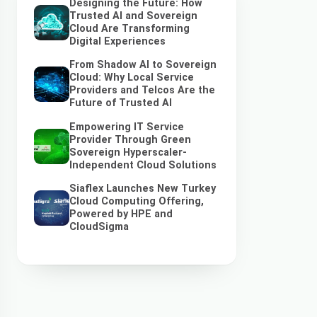
Designing the Future: How
Trusted AI and Sovereign
Cloud Are Transforming
Digital Experiences
From Shadow AI to Sovereign
Cloud: Why Local Service
Providers and Telcos Are the
Future of Trusted AI
Empowering IT Service
Provider Through Green
Sovereign Hyperscaler-
Independent Cloud Solutions
Siaflex Launches New Turkey
Cloud Computing Offering,
Powered by HPE and
CloudSigma