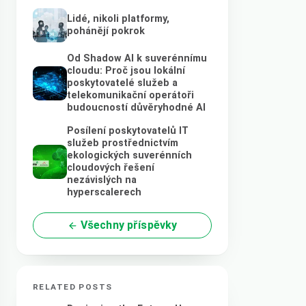
Lidé, nikoli platformy,
pohánějí pokrok
Od Shadow AI k suverénnímu
cloudu: Proč jsou lokální
poskytovatelé služeb a
telekomunikační operátoři
budoucností důvěryhodné AI
Posílení poskytovatelů IT
služeb prostřednictvím
ekologických suverénních
cloudových řešení
nezávislých na
hyperscalerech
Všechny příspěvky
RELATED POSTS