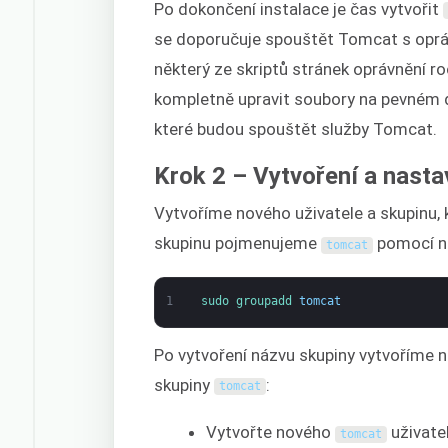
Po dokončení instalace je čas vytvořit
se doporučuje spouštět Tomcat s oprá
některý ze skriptů stránek oprávnění 
kompletně upravit soubory na pevném d
které budou spouštět služby Tomcat.
Krok 2 – Vytvoření a nasta
Vytvoříme nového uživatele a skupinu,
skupinu pojmenujeme
pomocí ná
tomcat
1
sudo 
groupadd 
tomcat
Po vytvoření názvu skupiny vytvoříme
skupiny
:
tomcat
Vytvořte nového
uživatel
tomcat