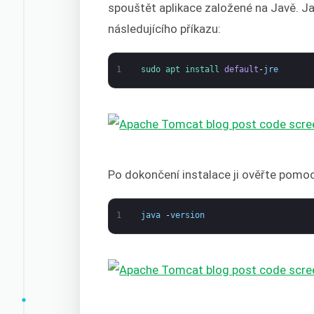
spouštět aplikace založené na Javě. 
následujícího příkazu:
1
sudo 
apt 
install 
default
-
jre
Po dokončení instalace ji ověřte pomoc
1
java
-
version