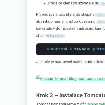
Přidejte členství uživatele do
to
Při přidávání uživatele do skupiny
tomca
aby nikdo neměl přístup k vašemu
tomc
uživatele v domovském adresáři, kam 
shell
:
/
bin
/
false
1
sudo 
useradd
-
s
/
bin
/
false
-
g
tomca
Jakmile je nastavení našeho účtu dok
Krok 3 – Instalace Tomcat
Tomcat nainstalujeme z
oficiálního w