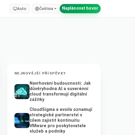
Naplánovat hovor
Auto
Čeština
NEJNOVĚJŠÍ PŘÍSPĚVKY
Navrhování budoucnosti: Jak
důvěryhodná AI a suverénní
cloud transformují digitální
zážitky
CloudSigma a evoila oznamují
strategické partnerství s
cílem zajistit kontinuitu
VMware pro poskytovatele
služeb a podniky