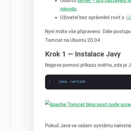
Ubuntu
server – pro nastavení 
návodu
.
Uživatel bez oprávnění root s
s
Nyní máte vše připraveno. Dále postupu
Tomcat na Ubuntu 20.04
Krok 1 — Instalace Javy
Nejprve pomocí příkazu ověřte, zda je 
1
java
-
version
Pokud Java ve vašem systému nainstalo