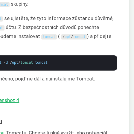
skupiny.
mcat
se ujistěte, že tyto informace zůstanou důvěrné,
t
účtu. Z bezpečnostních důvodů ponechte
at
budeme instalovat
(
) a přidejte
tomcat
/
opt
/
tomcat
t
-
d
/
opt
/
tomcat 
tomcat
ončeno, pojďme dál a nainstalujme Tomcat:
u
ebu
Tomcatu. Chcete-li plně využít jeho potenciál,