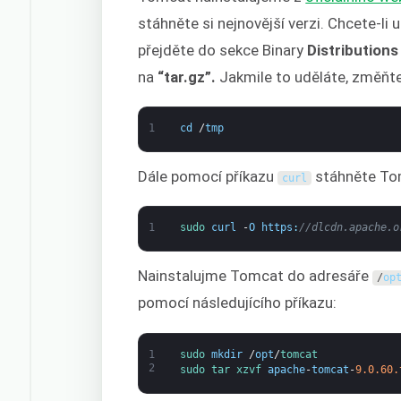
stáhněte si nejnovější verzi. Chcete-li
přejděte do sekce Binary
Distributions
na
“tar.gz”.
Jakmile to uděláte, změňt
1
cd
/
tmp
Dále pomocí příkazu
stáhněte Tomc
curl
1
sudo 
curl
-
O
https
:
//dlcdn.apache.o
Nainstalujme Tomcat do adresáře
/
op
pomocí následujícího příkazu:
1
sudo 
mkdir
/
opt
/
tomcat
2
sudo 
tar 
xzvf 
apache
-
tomcat
-
9.0.60.