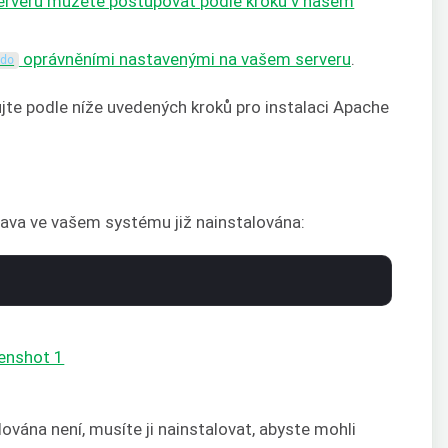
serveru můžete postupovat podle kroků v našem
oprávněními nastavenými na vašem serveru
.
udo
jte podle níže uvedených kroků pro instalaci Apache
Java ve vašem systému již nainstalována:
vána není, musíte ji nainstalovat, abyste mohli