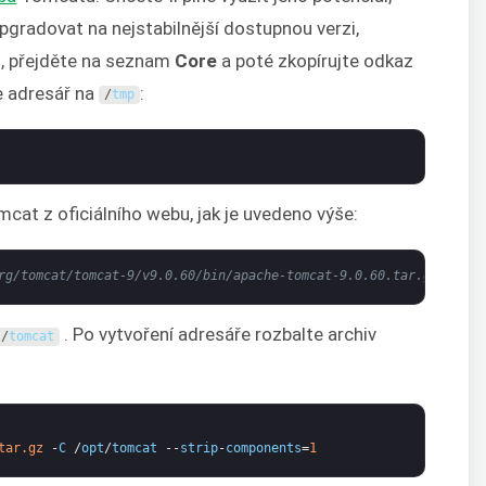
 upgradovat na nejstabilnější dostupnou verzi,
, přejděte na seznam
Core
a poté zkopírujte odkaz
e adresář na
:
/
tmp
at z oficiálního webu, jak je uvedeno výše:
rg/tomcat/tomcat-9/v9.0.60/bin/apache-tomcat-9.0.60.tar.gz
. Po vytvoření adresáře rozbalte archiv
t
/
tomcat
tar.gz
-
C
/
opt
/
tomcat
--
strip
-
components
=
1