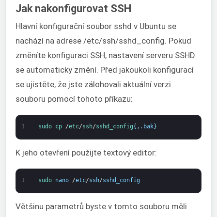
Jak nakonfigurovat SSH
Hlavní konfigurační soubor sshd v Ubuntu se
nachází na adrese /etc/ssh/sshd_config. Pokud
změníte konfiguraci SSH, nastavení serveru SSHD
se automaticky změní. Před jakoukoli konfigurací
se ujistěte, že jste zálohovali aktuální verzi
souboru pomocí tohoto příkazu:
1
sudo
cp
/
etc
/
ssh
/
sshd_config
{
,
.
bak
}
K jeho otevření použijte textový editor:
1
sudo 
nano
/
etc
/
ssh
/
sshd_config
Většinu parametrů byste v tomto souboru měli