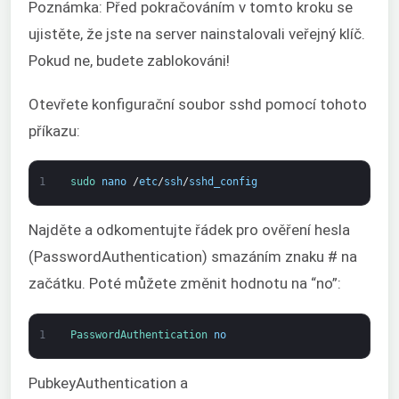
Poznámka: Před pokračováním v tomto kroku se
ujistěte, že jste na server nainstalovali veřejný klíč.
Pokud ne, budete zablokováni!
Otevřete konfigurační soubor sshd pomocí tohoto
příkazu:
1
sudo 
nano
/
etc
/
ssh
/
sshd_config
Najděte a odkomentujte řádek pro ověření hesla
(PasswordAuthentication) smazáním znaku # na
začátku. Poté můžete změnit hodnotu na “no”:
1
PasswordAuthentication 
no
PubkeyAuthentication a