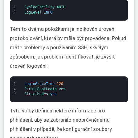
1
SyslogFacility 
AUTH
2
LogLevel 
INFO
Těmito dvěma položkami je indikován úroveň
protokolování, která by měla být prováděna. Pokud
máte problémy s používáním SSH, skvělým
způsobem, jak problém identifikovat, je zvýšit
úroveň logování:
1
LoginGraceTime
120
2
PermitRootLogin 
yes
3
StrictModes 
yes
Tyto volby definují některé informace pro
přihlášení, aby se zabránilo neoprávněnému
přihlášení v případě, že konfigurační soubory