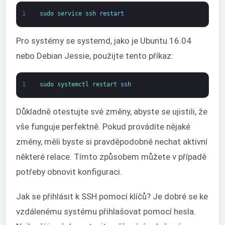
1
sudo 
service 
ssh 
restart
Pro systémy se systemd, jako je Ubuntu 16.04
nebo Debian Jessie, použijte tento příkaz:
1
sudo 
systemctl 
restart 
ssh
Důkladně otestujte své změny, abyste se ujistili, že
vše funguje perfektně. Pokud provádíte nějaké
změny, měli byste si pravděpodobně nechat aktivní
některé relace. Tímto způsobem můžete v případě
potřeby obnovit konfiguraci.
Jak se přihlásit k SSH pomocí klíčů? Je dobré se ke
vzdálenému systému přihlašovat pomocí hesla.