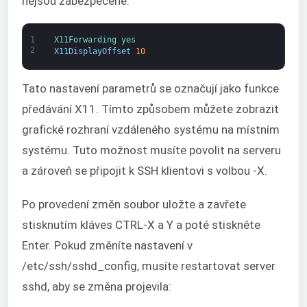
nejsou zabezpečené:
1
X11Forwarding 
yes
2
X11DisplayOffset
10
Tato nastavení parametrů se označují jako funkce
předávání X11. Tímto způsobem můžete zobrazit
grafické rozhraní vzdáleného systému na místním
systému. Tuto možnost musíte povolit na serveru
a zároveň se připojit k SSH klientovi s volbou -X.
Po provedení změn soubor uložte a zavřete
stisknutím kláves CTRL-X a Y a poté stiskněte
Enter. Pokud změníte nastavení v
/etc/ssh/sshd_config, musíte restartovat server
sshd, aby se změna projevila: