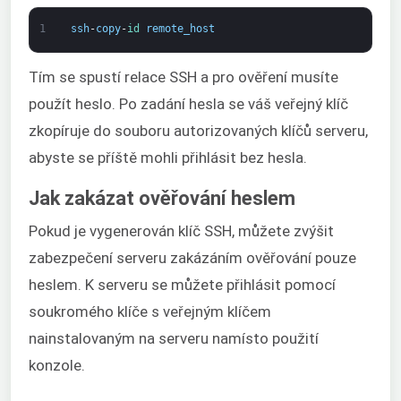
1
ssh
-
copy
-
id 
remote_host
Tím se spustí relace SSH a pro ověření musíte
použít heslo. Po zadání hesla se váš veřejný klíč
zkopíruje do souboru autorizovaných klíčů serveru,
abyste se příště mohli přihlásit bez hesla.
Jak zakázat ověřování heslem
Pokud je vygenerován klíč SSH, můžete zvýšit
zabezpečení serveru zakázáním ověřování pouze
heslem. K serveru se můžete přihlásit pomocí
soukromého klíče s veřejným klíčem
nainstalovaným na serveru namísto použití
konzole.