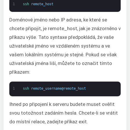
1
ssh 
remote_host
Doménové jméno nebo IP adresa, ke které se
chcete připojit, je remote_host, jak je znázorněno v
příkazu výše. Tato syntaxe předpokládá, že vaše
uživatelské jméno ve vzdáleném systému a ve
vašem lokálním systému je stejné. Pokud se však
uživatelská jména liší, můžete to označit tímto
příkazem:
1
ssh 
remote_username
@
remote_host
Ihned po připojení k serveru budete muset ověřit
svou totožnost zadáním hesla. Chcete-li se vrátit
do místní relace, zadejte příkaz exit.