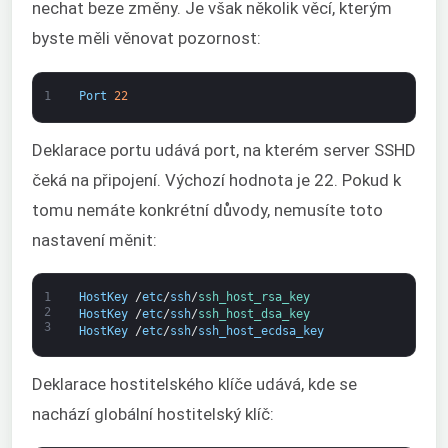
nechat beze změny. Je však několik věcí, kterým
byste měli věnovat pozornost:
1
Port
22
Deklarace portu udává port, na kterém server SSHD
čeká na připojení. Výchozí hodnota je 22. Pokud k
tomu nemáte konkrétní důvody, nemusíte toto
nastavení měnit:
1
HostKey
/
etc
/
ssh
/
ssh_host_rsa_key
2
HostKey
/
etc
/
ssh
/
ssh_host_dsa_key
3
HostKey
/
etc
/
ssh
/
ssh_host_ecdsa_key
Deklarace hostitelského klíče udává, kde se
nachází globální hostitelský klíč: