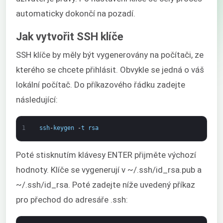
automaticky dokončí na pozadí.
Jak vytvořit SSH klíče
SSH klíče by měly být vygenerovány na počítači, ze
kterého se chcete přihlásit. Obvykle se jedná o váš
lokální počítač. Do příkazového řádku zadejte
následující:
1
ssh
-
keygen
-
t
rsa
Poté stisknutím klávesy ENTER přijměte výchozí
hodnoty. Klíče se vygenerují v ~/.ssh/id_rsa.pub a
~/.ssh/id_rsa. Poté zadejte níže uvedený příkaz
pro přechod do adresáře .ssh: