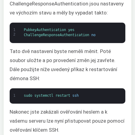
ChallengeResponseAuthentication jsou nastaveny
ve výchozím stavu a měly by vypadat takto:
1
PubkeyAuthentication 
yes
2
ChallengeResponseAuthentication 
no
Tato dvě nastavení byste neměli měnit. Poté
soubor uložte a po provedení změn jej zavřete.
Dále použijte níže uvedený příkaz k restartování
démona SSH:
1
sudo 
systemctl 
restart 
ssh
Nakonec jste zakázali ověřování heslem a k
vašemu serveru lze nyní přistupovat pouze pomocí
ověřování klíčem SSH.