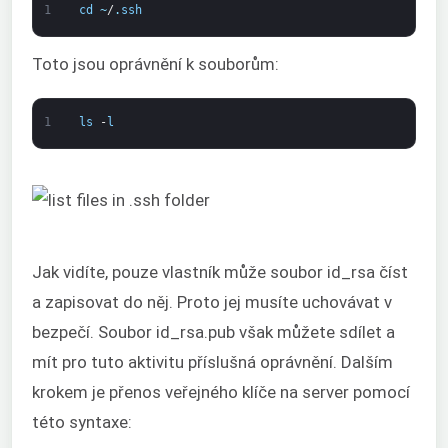
1
cd
~
/
.
ssh
Toto jsou oprávnění k souborům:
1
ls
-
l
Jak vidíte, pouze vlastník může soubor id_rsa číst
a zapisovat do něj. Proto jej musíte uchovávat v
bezpečí. Soubor id_rsa.pub však můžete sdílet a
mít pro tuto aktivitu příslušná oprávnění. Dalším
krokem je přenos veřejného klíče na server pomocí
této syntaxe: