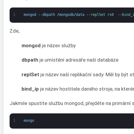
1
mongod
--
dbpath
/
mongodb
/
data
--
replSet 
rs0
--
bind_
Zde,
mongod
je název služby
dbpath
je umístění adresáře naší databáze
replSet
je název naší replikační sady. Měl by být s
bind_ip
je název hostitele daného stroje, na které
Jakmile spustíte službu mongod, přejděte na primární 
1
mongo