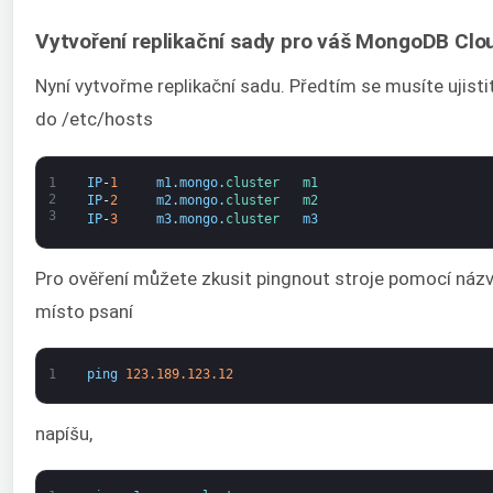
Vytvoření replikační sady pro váš MongoDB Clo
Nyní vytvořme replikační sadu. Předtím se musíte ujist
do /etc/hosts
1
IP
-
1
m1
.
mongo
.
cluster   
m1
2
IP
-
2
m2
.
mongo
.
cluster   
m2
3
IP
-
3
m3
.
mongo
.
cluster   
m3
Pro ověření můžete zkusit pingnout stroje pomocí názvu
místo psaní
1
ping
123.189.123.12
napíšu,