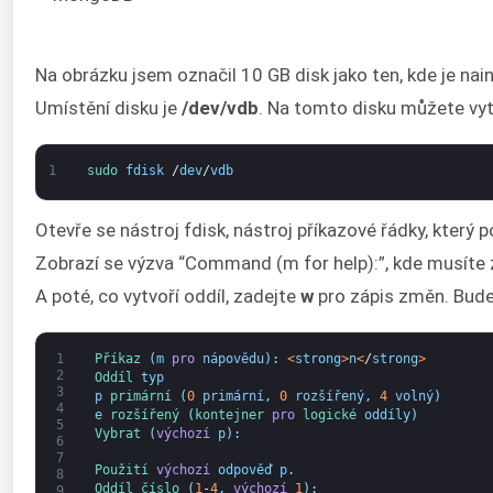
Na obrázku jsem označil 10 GB disk jako ten, kde je nain
Umístění disku je
/dev/vdb
. Na tomto disku můžete vytv
1
sudo 
fdisk
/
dev
/
vdb
Otevře se nástroj fdisk, nástroj příkazové řádky, který
Zobrazí se výzva “Command (m for help):”, kde musíte
A poté, co vytvoří oddíl, zadejte
w
pro zápis změn. Bude
1
Příkaz
(
m
pro
nápovědu
)
:
<
strong
>
n
<
/
strong
>
2
Oddíl 
typ
3
p
primární
(
0
primární
,
0
rozšířený
,
4
volný
)
4
e
rozšířený
(
kontejner 
pro
logické 
oddíly
)
5
Vybrat
(
výchozí
p
)
:
6
7
Použití 
výchozí
odpověď
p
.
8
Oddíl 
číslo
(
1
-
4
,
výchozí
1
)
:
9