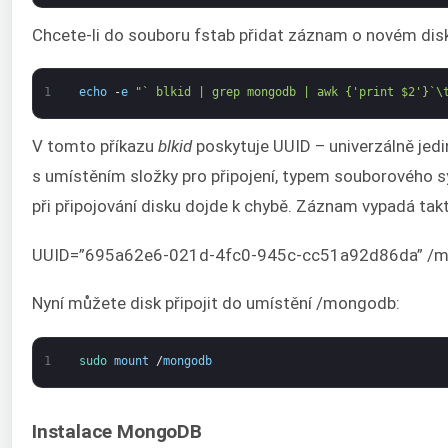
Chcete-li do souboru fstab přidat záznam o novém disku
1
echo
-
e
"` blkid | grep mongodb | awk {'print $2'}`\
V tomto příkazu
blkid
poskytuje UUID – univerzálně jedi
s umístěním složky pro připojení, typem souborového 
při připojování disku dojde k chybě. Záznam vypadá tak
UUID=”695a62e6-021d-4fc0-945c-cc51a92d86da” /mon
Nyní můžete disk připojit do umístění /mongodb:
1
sudo 
mount
/
mongodb
Instalace MongoDB