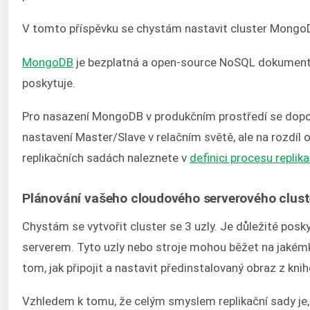
V tomto příspěvku se chystám nastavit cluster Mongo
MongoDB
je bezplatná a open-source NoSQL dokumentová 
poskytuje.
Pro nasazení MongoDB v produkčním prostředí se doporu
nastavení Master/Slave v relačním světě, ale na rozdíl o
replikačních sadách naleznete v
definici procesu replik
Plánování vašeho cloudového serverového clu
Chystám se vytvořit cluster se 3 uzly. Je důležité posk
serverem. Tyto uzly nebo stroje mohou běžet na jakém
tom, jak připojit a nastavit předinstalovaný obraz z kn
Vzhledem k tomu, že celým smyslem replikační sady je,