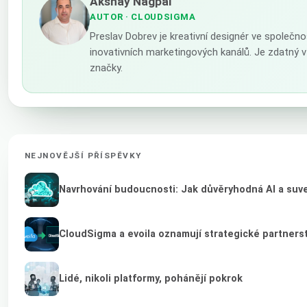
Akshay Nagpal
AUTOR
· CLOUDSIGMA
Preslav Dobrev je kreativní designér ve společno
inovativních marketingových kanálů. Je zdatný 
značky.
NEJNOVĚJŠÍ PŘÍSPĚVKY
Navrhování budoucnosti: Jak důvěryhodná AI a suver
CloudSigma a evoila oznamují strategické partnerst
Lidé, nikoli platformy, pohánějí pokrok