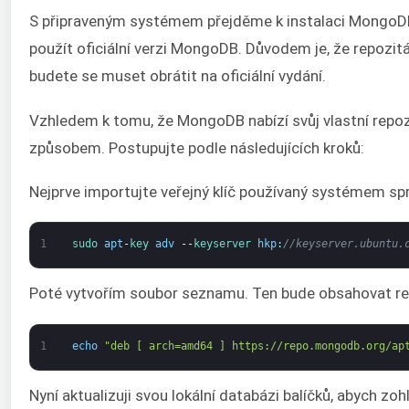
S připraveným systémem přejděme k instalaci MongoDB.
použít oficiální verzi MongoDB. Důvodem je, že repoz
budete se muset obrátit na oficiální vydání.
Vzhledem k tomu, že MongoDB nabízí svůj vlastní repo
způsobem. Postupujte podle následujících kroků:
Nejprve importujte veřejný klíč používaný systémem spr
1
sudo 
apt
-
key 
adv
--
keyserver 
hkp
:
//keyserver.ubuntu.
Poté vytvořím soubor seznamu. Ten bude obsahovat rep
1
echo
"deb [ arch=amd64 ] https://repo.mongodb.org/ap
Nyní aktualizuji svou lokální databázi balíčků, abych zoh