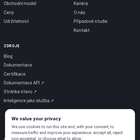
Obchodní model
Kariéra
Ceny
O nás
Udržitelnost
Případové studie
Kontakt
ZDROJE
Blog
Dokumentace
Certifikace
Dokumentace API ↗
Stránka stavu ↗
Inteligence jako služba ↗
We value your privacy
We use cookies to run this site and, with your consent, to
measure traffic and improve your experience. Accept all, reject
non-essential, or choose what to allow.
© 2026 CloudSigma Holding AG.
Všechna práva vyhrazena
.