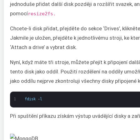
jednoduše přidat další disk později a rozšířit svazek, a
pomocí
resize2fs.
Chcete-li disk přidat, přejděte do sekce ‘Drives’, klikně
Jakmile je uložen, přejděte k jednotlivému stroji, ke kt
‘Attach a drive’ a vybrat disk.
Nyní, když máte tři stroje, můžete přejít k připojení dal
tento disk jako oddíl. Použití rozdělení na oddíly um
jako oddílu nejprve zkontroluji všechny disky připojené
1
fdisk
-
l
Při spuštění příkazu získám výstup uvádějící disky a zař