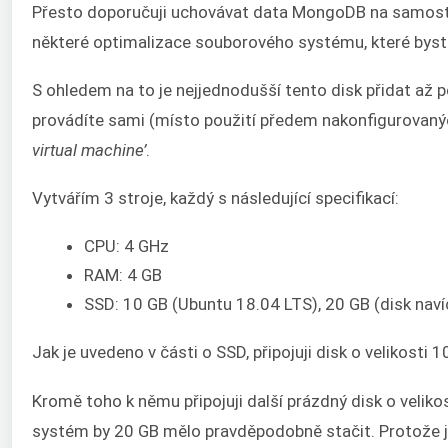
Přesto doporučuji uchovávat data MongoDB na samost
některé optimalizace souborového systému, které bys
S ohledem na to je nejjednodušší tento disk přidat až 
provádíte sami (místo použití předem nakonfigurovanýc
virtual machine’
.
Vytvářím 3 stroje, každý s následující specifikací:
CPU: 4 GHz
RAM: 4 GB
SSD: 10 GB (Ubuntu 18.04 LTS), 20 GB (disk naví
Jak je uvedeno v části o SSD, připojuji disk o velikos
Kromě toho k němu připojuji další prázdný disk o veliko
systém by 20 GB mělo pravděpodobně stačit. Protože je