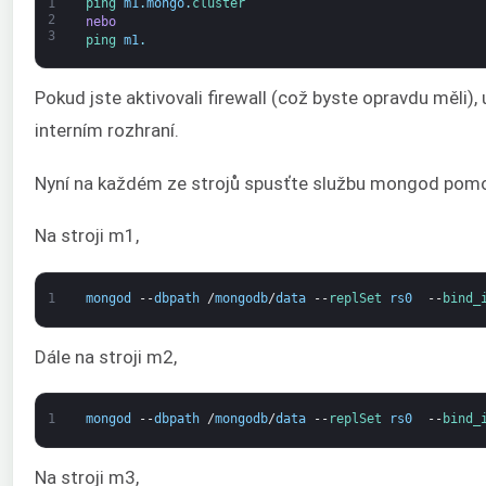
1
ping 
m1
.
mongo
.
cluster
2
nebo
3
ping 
m1
.
Pokud jste aktivovali firewall (což byste opravdu měli)
interním rozhraní.
Nyní na každém ze strojů spusťte službu mongod pomoc
Na stroji m1,
1
mongod
--
dbpath
/
mongodb
/
data
--
replSet 
rs0
--
bind_
Dále na stroji m2,
1
mongod
--
dbpath
/
mongodb
/
data
--
replSet 
rs0
--
bind_
Na stroji m3,