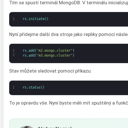
Tím se spustí terminál MongoDB. V terminálu inicializuj
1
rs
.
initiate
(
)
Nyní přidejme další dva stroje jako repliky pomocí násle
1
rs
.
add
(
"m2.mongo.cluster"
)
2
rs
.
add
(
"m3.mongo.cluster"
)
Stav můžete sledovat pomocí příkazu:
1
rs
.
status
(
)
To je opravdu vše. Nyní byste měli mít spuštěný a fun