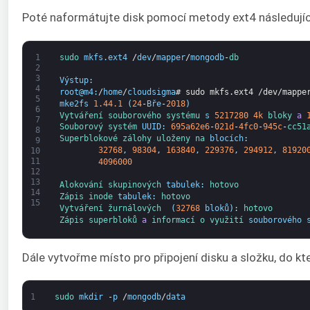
Poté naformátujte disk pomocí metody ext4 následujíc
1
sudo 
mkfs
.
ext4
/
dev
/
mapper
/
mongodb
-
db
2
3
Výstup
:
4
root
@
m4
:
/
home
/
cloudsigma
# sudo mkfs.ext4 /dev/mappe
5
mke2fs
1.44.1
(
24
-
Bře
-
2018
)
6
Vytváření 
souborového systému 
s
5217280
4k
bloky 
a
7
Souborový systém 
UUID
:
695a62e6
-
021d
-
4fc0
-
945c
-
cc51
8
Superblokové 
zálohy 
uloženy 
na 
blocích
:
9
32768
,
98304
,
163840
,
229376
,
294912
,
81920
10
11
4096000
12
13
Alokování 
skupinových 
tabulek
:
hotovo
14
Zápis 
inode 
tabulek
:
hotovo
15
Vytváření 
žurnálových 
(
32768
bloků
)
:
hotovo
Zápis 
superbloků 
a
informací o 
využití 
souborového 
Dále vytvořme místo pro připojení disku a složku, do 
1
sudo 
mkdir
-
p
/
mongodb
/
data