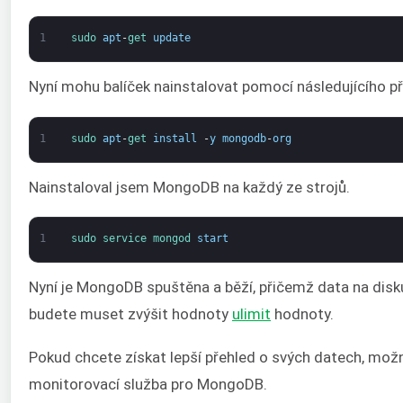
1
sudo 
apt
-
get 
update
Nyní mohu balíček nainstalovat pomocí následujícího př
1
sudo 
apt
-
get 
install
-
y
mongodb
-
org
Nainstaloval jsem MongoDB na každý ze strojů.
1
sudo 
service 
mongod 
start
Nyní je MongoDB spuštěna a běží, přičemž data na disk
budete muset zvýšit hodnoty
ulimit
hodnoty.
Pokud chcete získat lepší přehled o svých datech, mož
monitorovací služba pro MongoDB.