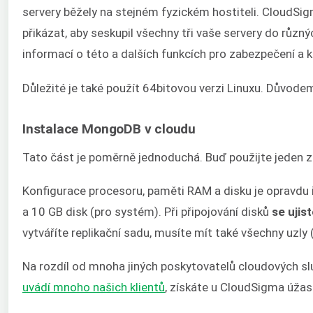
servery běžely na stejném fyzickém hostiteli. CloudSi
přikázat, aby seskupil všechny tři vaše servery do různ
informací o této a dalších funkcích pro zabezpečení a 
Důležité je také použít 64bitovou verzi Linuxu. Důvo
Instalace MongoDB v cloudu
Tato část je poměrně jednoduchá. Buď použijte jeden
Konfigurace procesoru, paměti RAM a disku je opravdu in
a 10 GB disk (pro systém). Při připojování disků
se ujis
vytváříte replikační sadu, musíte mít také všechny uzly 
Na rozdíl od mnoha jiných poskytovatelů cloudových s
uvádí mnoho našich klientů
, získáte u CloudSigma úžasn