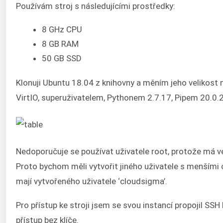
Používám stroj s následujícími prostředky:
8 GHz CPU
8 GB RAM
50 GB SSD
Klonuji Ubuntu 18.04 z knihovny a měním jeho velikost 
VirtIO, superuživatelem, Pythonem 2.7.17, Pipem 20.0.2
Nedoporučuje se používat uživatele root, protože má ve
Proto bychom měli vytvořit jiného uživatele s menšími
mají vytvořeného uživatele ‘cloudsigma’.
Pro přístup ke stroji jsem se svou instancí propojil SS
přístup bez klíče.