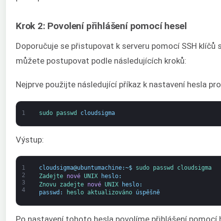
Krok 2: Povolení přihlášení pomocí hesel
Doporučuje se přistupovat k serveru pomocí SSH klíčů 
můžete postupovat podle následujících kroků:
Nejprve použijte následující příkaz k nastavení hesla pr
1
sudo 
passwd 
cloudsigma
Výstup:
1
cloudsigma
@
ubuntumachine
:
~
$
sudo 
passwd 
cloudsigma
2
Zadejte 
nové
UNIX 
heslo
:
3
Znovu zadejte 
nové
UNIX 
heslo
:
4
passwd
:
heslo 
aktualizováno 
úspěšně
Po nastavení tohoto hesla povolíme přihlášení pomocí h