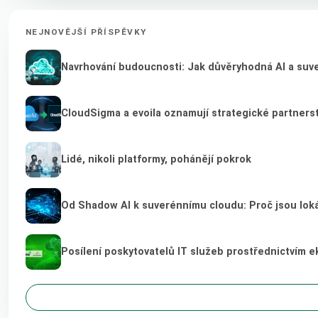
NEJNOVĚJŠÍ PŘÍSPĚVKY
Navrhování budoucnosti: Jak důvěryhodná AI a suver
CloudSigma a evoila oznamují strategické partnerst
Lidé, nikoli platformy, pohánějí pokrok
Od Shadow AI k suverénnímu cloudu: Proč jsou loká
Posílení poskytovatelů IT služeb prostřednictvím 