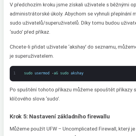
V předchozím kroku jsme získali uživatele s běžnými o
administrátorské úkoly. Abychom se vyhnuli přepínání 
sudo uživatelů/superuživatelů. Díky tomu budou uživate
‘sudo’ před příkaz.
Chcete-li přidat uživatele ‘akshay’ do seznamu, můžeme
je superuživatelem.
1
sudo 
usermod
-
aG 
sudo 
akshay
Po spuštění tohoto příkazu můžeme spouštět příkazy s
klíčového slova ‘sudo’.
Krok 5: Nastavení základního firewallu
Můžeme použít UFW – Uncomplicated Firewall, který je 