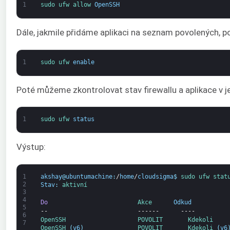
1
sudo 
ufw 
allow 
OpenSSH
Dále, jakmile přidáme aplikaci na seznam povolených, p
1
sudo 
ufw 
enable
Poté můžeme zkontrolovat stav firewallu a aplikace v
1
sudo 
ufw 
status
Výstup:
1
akshay
@
ubuntumachine
:
/
home
/
cloudsigma
$
sudo 
ufw 
stat
2
Stav
:
aktivní
3
4
Do
Akce      
Odkud
5
--
------
----
6
OpenSSH                    
POVOLIT       
Kdekoli
7
OpenSSH
(
v6
)
POVOLIT       
Kdekoli
(
v6