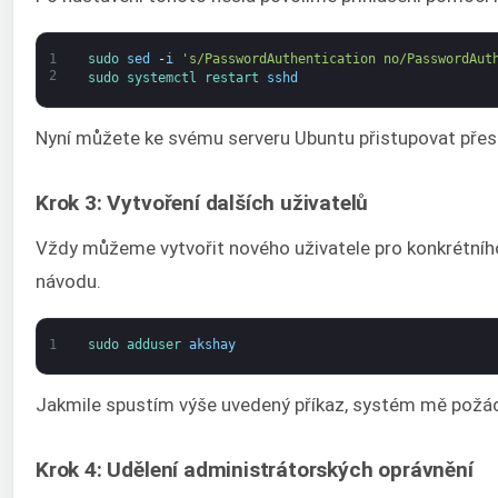
1
sudo 
sed
-
i
's/PasswordAuthentication no/PasswordAut
2
sudo 
systemctl 
restart 
sshd
Nyní můžete ke svému serveru Ubuntu přistupovat přes
Krok 3: Vytvoření dalších uživatelů
Vždy můžeme vytvořit nového uživatele pro konkrétního
návodu.
1
sudo 
adduser 
akshay
Jakmile spustím výše uvedený příkaz, systém mě požádá 
Krok 4: Udělení administrátorských oprávnění