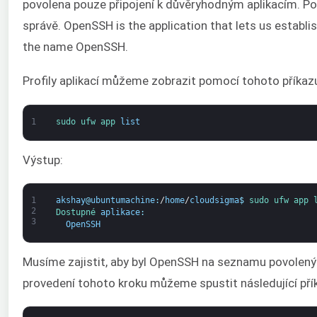
povolena pouze připojení k důvěryhodným aplikacím. Pom
správě. OpenSSH is the application that lets us establis
the name OpenSSH.
Profily aplikací můžeme zobrazit pomocí tohoto příkaz
1
sudo 
ufw 
app 
list
Výstup:
1
akshay
@
ubuntumachine
:
/
home
/
cloudsigma
$
sudo 
ufw 
app 
2
Dostupné 
aplikace
:
3
OpenSSH
Musíme zajistit, aby byl OpenSSH na seznamu povolených,
provedení tohoto kroku můžeme spustit následující pří