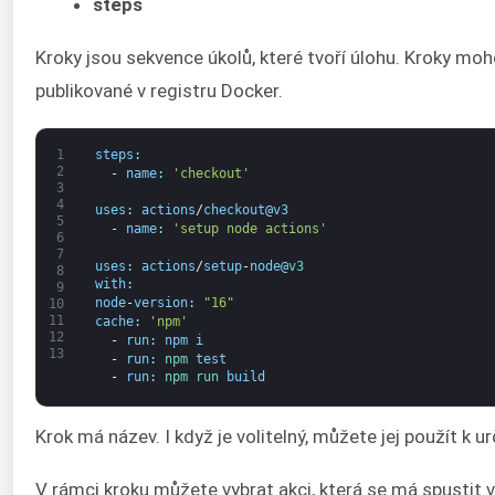
steps
Kroky jsou sekvence úkolů, které tvoří úlohu. Kroky mo
publikované v registru Docker.
1
steps
:
2
-
name
:
'checkout'
3
4
uses
:
actions
/
checkout
@
v3
5
-
name
:
'setup node actions'
6
7
uses
:
actions
/
setup
-
node
@
v3
8
with
:
9
node
-
version
:
"16"
10
11
cache
:
'npm'
12
-
run
:
npm
i
13
-
run
:
npm 
test
-
run
:
npm 
run 
build
Krok má název. I když je volitelný, můžete jej použít k
V rámci kroku můžete vybrat akci, která se má spustit ve