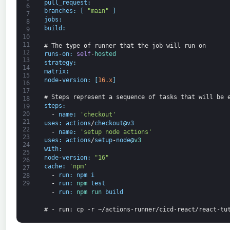
pull_request
:
6
branches
:
[
"main"
]
7
jobs
:
8
build
:
9
10
11
# The type of runner that the job will run on
12
runs
-
on
:
self
-
hosted
13
strategy
:
14
matrix
:
15
node
-
version
:
[
16.x
]
16
17
# Steps represent a sequence of tasks that will be 
18
steps
:
19
20
-
name
:
'checkout'
21
uses
:
actions
/
checkout
@
v3
22
-
name
:
'setup node actions'
23
uses
:
actions
/
setup
-
node
@
v3
24
with
:
25
node
-
version
:
"16"
26
cache
:
'npm'
27
-
run
:
npm
i
28
-
run
:
npm 
test
29
-
run
:
npm 
run 
build
# - run: cp -r ~/actions-runner/cicd-react/react-tu