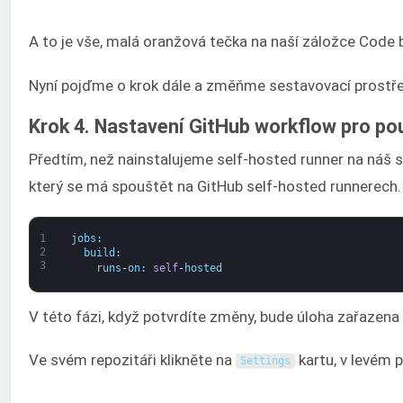
A to je vše, malá oranžová tečka na naší záložce Code b
Nyní pojďme o krok dále a změňme sestavovací prostředí
Krok 4. Nastavení GitHub workflow pro pou
Předtím, než nainstalujeme self-hosted runner na náš 
který se má spouštět na GitHub self-hosted runnerech.
1
jobs
:
2
build
:
3
runs
-
on
:
self
-
hosted
V této fázi, když potvrdíte změny, bude úloha zařazena
Ve svém repozitáři klikněte na
kartu, v levém p
Settings