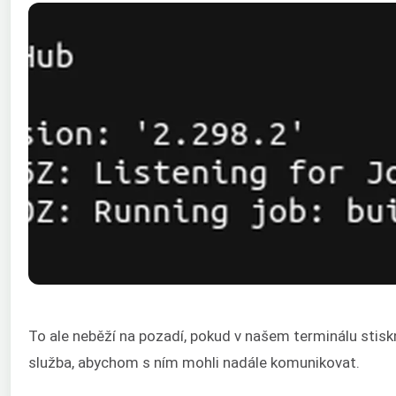
To ale neběží na pozadí, pokud v našem terminálu sti
služba, abychom s ním mohli nadále komunikovat.