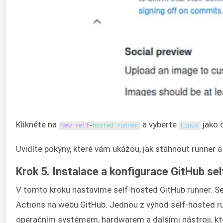
Klikněte na
a vyberte
jako 
New
self
-
hosted 
runner
Linux
Uvidíte pokyny, které vám ukážou, jak stáhnout runner a 
Krok 5. Instalace a konfigurace GitHub se
V tomto kroku nastavíme self-hosted GitHub runner. Se
Actions na webu GitHub. Jednou z výhod self-hosted run
operačním systémem, hardwarem a dalšími nástroji, kte