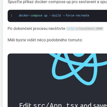
Spusťte příkaz docker-compose up pro sestavení a spuš
1
docker
-
compose 
up
--
build
--
force
-
recreate
Po dokončení procesu navštivte
http
:
//localhost:3000
Měli byste vidět něco podobného tomuto: