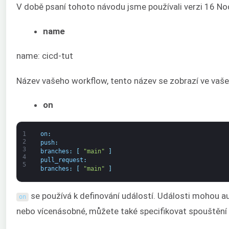
V době psaní tohoto návodu jsme používali verzi 16 Nod
name
name: cicd-tut
Název vašeho workflow, tento název se zobrazí ve vaš
on
1
on
:
2
push
:
3
branches
:
[
"main"
]
4
pull_request
:
5
branches
:
[
"main"
]
se používá k definování událostí. Události mohou a
on
nebo vícenásobné, můžete také specifikovat spouštění w