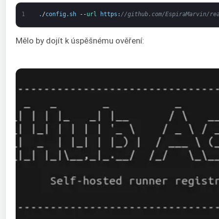
1
.
/
config
.
sh
--
url 
https
:
//github.com/EspiraMarvin/re
Mělo by dojít k úspěšnému ověření: