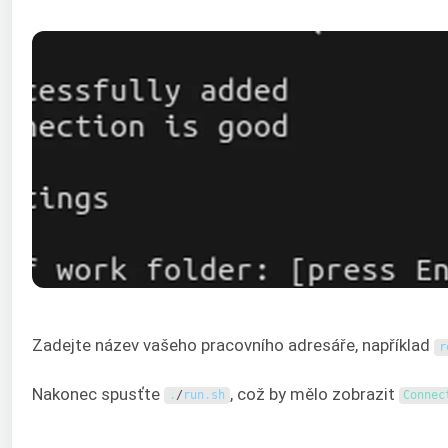
Zadejte název vašeho pracovního adresáře, například
r
Nakonec spusťte
, což by mělo zobrazit
.
/
run
.
sh
Connec