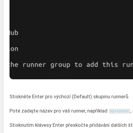
Stiskněte Enter pro výchozí (Default) skupinu runnerů.
Poté zadejte název pro váš runner, například
,
my
-
runner
Stisknutím klávesy Enter přeskočte přidávání dalších št