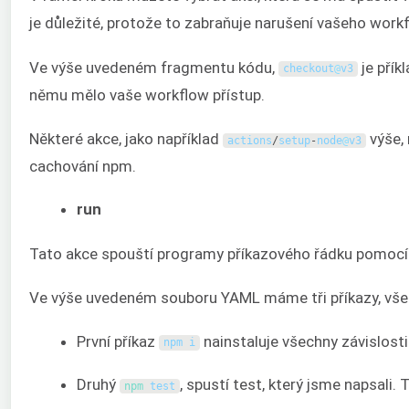
je důležité, protože to zabraňuje narušení vašeho workfl
Ve výše uvedeném fragmentu kódu,
je přík
checkout
@
v3
němu mělo vaše workflow přístup.
Některé akce, jako například
výše,
actions
/
setup
-
node
@
v3
cachování npm.
run
Tato akce spouští programy příkazového řádku pomocí
Ve výše uvedeném souboru YAML máme tři příkazy, všech
První příkaz
nainstaluje všechny závislosti
npm
i
Druhý
, spustí test, který jsme napsali.
npm 
test