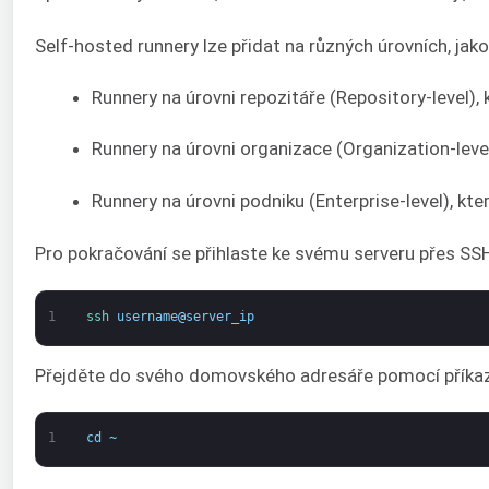
Self-hosted runnery lze přidat na různých úrovních, jako
Runnery na úrovni repozitáře (Repository-level), 
Runnery na úrovni organizace (Organization-level
Runnery na úrovni podniku (Enterprise-level), kter
Pro pokračování se přihlaste ke svému serveru přes SS
1
ssh 
username
@
server_ip
Přejděte do svého domovského adresáře pomocí příka
1
cd
~