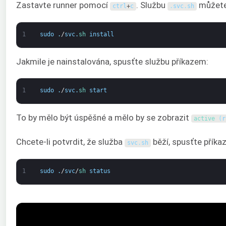
Zastavte runner pomocí
. Službu
můžete 
ctrl
+
c
.
svc
.
sh
1
sudo
.
/
svc
.
sh 
install
Jakmile je nainstalována, spusťte službu příkazem:
1
sudo
.
/
svc
.
sh 
start
To by mělo být úspěšné a mělo by se zobrazit
active
(
r
Chcete-li potvrdit, že služba
běží, spusťte příkaz
svc
.
sh
1
sudo
.
/
svc
/
sh 
status