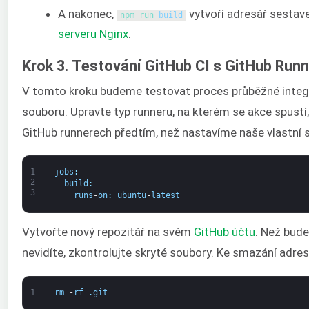
A nakonec,
vytvoří adresář sestave
npm 
run 
build
serveru Nginx
.
Krok 3. Testování GitHub CI s GitHub Runn
V tomto kroku budeme testovat proces průběžné integr
souboru. Upravte typ runneru, na kterém se akce spustí
GitHub runnerech předtím, než nastavíme naše vlastní s
1
jobs
:
2
build
:
3
runs
-
on
:
ubuntu
-
latest
Vytvořte nový repozitář na svém
GitHub účtu
. Než bud
nevidíte, zkontrolujte skryté soubory. Ke smazání adres
1
rm
-
rf
.
git