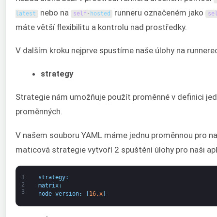
nebo na
runneru označeném jako
latest
self
-
hosted
se
máte větší flexibilitu a kontrolu nad prostředky.
V dalším kroku nejprve spustíme naše úlohy na runnere
strategy
Strategie nám umožňuje použít proměnné v definici jed
proměnných.
V našem souboru YAML máme jednu proměnnou pro naši 
maticová strategie vytvoří 2 spuštění úlohy pro naši ap
1
strategy
:
2
matrix
:
3
node
-
version
:
[
16.x
]