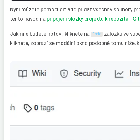
Nyní můžete pomocí git add přidat všechny soubory proj
tento návod na
připojení složky projektu k repozitáři Gi
Jakmile budete hotovi, klikněte na
záložku ve vaše
Code
kliknete, zobrazí se modální okno podobné tomu níže, kt