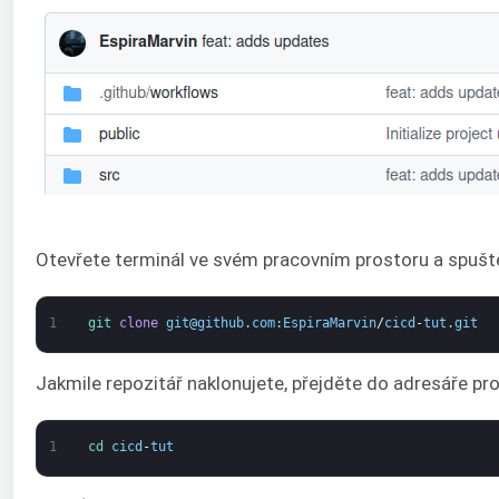
Otevřete terminál ve svém pracovním prostoru a spuště
1
git 
clone
git
@
github
.
com
:
EspiraMarvin
/
cicd
-
tut
.
git
Jakmile repozitář naklonujete, přejděte do adresáře pro
1
cd 
cicd
-
tut