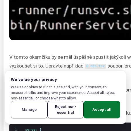
V tomto okamžiku by se měl úspěšně spustit jakýkoli wo
vyzkoušet si to. Upravte například
soubor, pr
O nás
.
tsx
Krok 6. Nastavení server blocku Nginx
We value your privacy
We use cookies to run this site and, with your consent, to
V tomto kroku nastavíme server block v Nginx, abycho
measure traffic and improve your experience. Accept all, reject
blocků Nginx
, který by pro vás mohl být užitečný.
non-essential, or choose what to allow.
Reject non-
Manage
Accept all
Níže je příklad server blocku použitého v tomto návodu:
essential
1
server
{