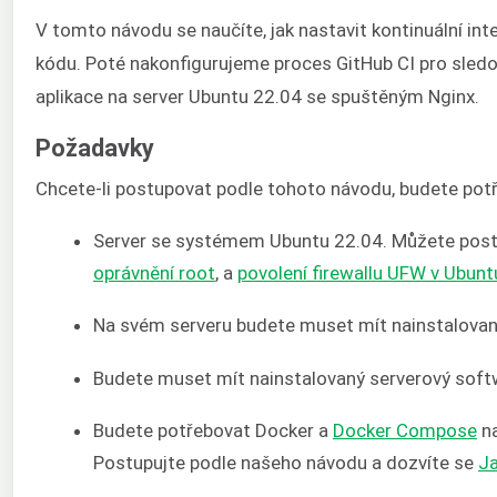
V tomto návodu se naučíte, jak nastavit kontinuální i
kódu. Poté nakonfigurujeme proces GitHub CI pro sledo
aplikace na server Ubuntu 22.04 se spuštěným Nginx.
Požadavky
Chcete-li postupovat podle tohoto návodu, budete potř
Server se systémem Ubuntu 22.04. Můžete post
oprávnění root
, a
povolení firewallu UFW v Ubunt
Na svém serveru budete muset mít nainstalovaný
Budete muset mít nainstalovaný serverový sof
Budete potřebovat Docker a
Docker Compose
na
Postupujte podle našeho návodu a dozvíte se
Ja