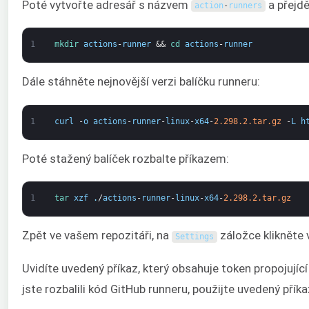
Poté vytvořte adresář s názvem
a přejdě
action
-
runners
1
mkdir 
actions
-
runner
&&
cd 
actions
-
runner
Dále stáhněte nejnovější verzi balíčku runneru:
1
curl
-
o
actions
-
runner
-
linux
-
x64
-
2.298.2.tar.gz
-
L
h
Poté stažený balíček rozbalte příkazem:
1
tar 
xzf
.
/
actions
-
runner
-
linux
-
x64
-
2.298.2.tar.gz
Zpět ve vašem repozitáři, na
záložce klikněte 
Settings
Uvidíte uvedený příkaz, který obsahuje token propojujíc
jste rozbalili kód GitHub runneru, použijte uvedený příka