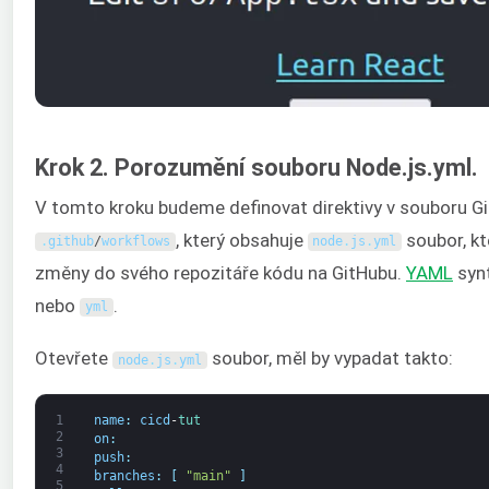
Krok 2. Porozumění souboru Node.js.yml.
V tomto kroku budeme definovat direktivy v souboru Gi
, který obsahuje
soubor, kt
.
github
/
workflows
node
.
js
.
yml
změny do svého repozitáře kódu na GitHubu.
YAML
synt
nebo
.
yml
Otevřete
soubor, měl by vypadat takto:
node
.
js
.
yml
1
name
:
cicd
-
tut
2
on
:
3
push
:
4
branches
:
[
"main"
]
5