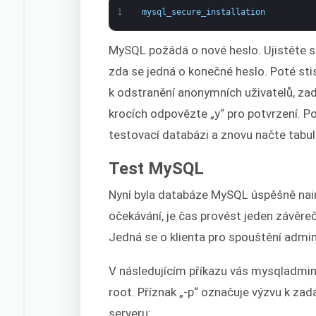
1
mysql_secure_installation
MySQL požádá o nové heslo. Ujistěte se
zda se jedná o konečné heslo. Poté sti
k odstranění anonymních uživatelů, zade
krocích odpovězte „y“ pro potvrzení. Po
testovací databázi a znovu načte tabul
Test MySQL
Nyní byla databáze MySQL úspěšně nains
očekávání, je čas provést jeden závěr
Jedná se o klienta pro spouštění admini
V následujícím příkazu vás mysqladmin 
root. Příznak „-p“ označuje výzvu k zadá
serveru: