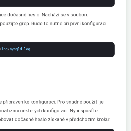
ce dočasné heslo. Nachází se v souboru
oužijte grep. Bude to nutné při první konfiguraci
/
log
/
mysqld
.
log
e připraven ke konfiguraci. Pro snadné použití je
atizaci některých konfigurací. Nyní spusťte
ebovat dočasné heslo získané v předchozím kroku: