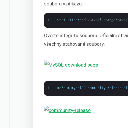
souboru v příkazu:
1
wget 
https
:
//dev.mysql.com/get/mysq
Ověřte integritu souboru. Oficiální st
všechny stahované soubory:
1
md5sum 
mysql80
-
community
-
release
-
el