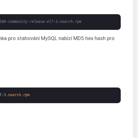
l80-community-release-el7-3.noarch.rpm
ránka pro stahování MySQL nabízí MD5 hex hash pro
7
-
3.noarch.rpm