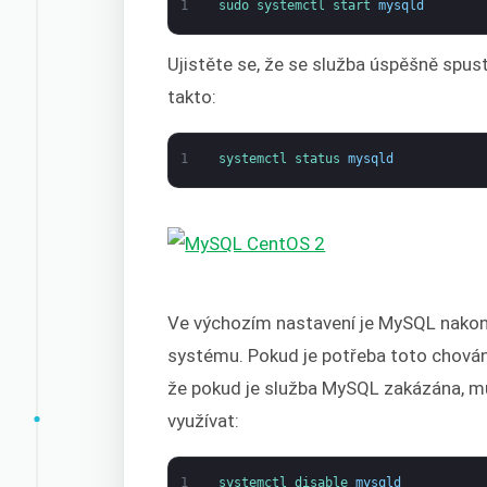
1
sudo 
systemctl 
start 
mysqld
Ujistěte se, že se služba úspěšně spust
takto:
1
systemctl 
status 
mysqld
Ve výchozím nastavení je MySQL nakonf
systému. Pokud je potřeba toto chování
že pokud je služba MySQL zakázána, mus
využívat:
1
systemctl 
disable 
mysqld