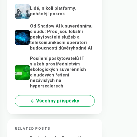
Lidé, nikoli platformy,
pohánějí pokrok
Od Shadow AI k suverénnímu
cloudu: Proč jsou lokální
poskytovatelé služeb a
telekomunikační operátoři
budoucností důvěryhodné AI
Posílení poskytovatelů IT
služeb prostřednictvím
ekologických suverénních
cloudových řešení
nezávislých na
hyperscalerech
Všechny příspěvky
RELATED POSTS