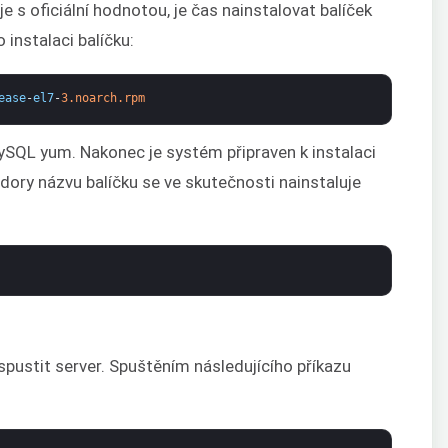
 s oficiální hodnotou, je čas nainstalovat balíček
 instalaci balíčku:
ease
-
el7
-
3.noarch.rpm
MySQL yum. Nakonec je systém připraven k instalaci
ory názvu balíčku se ve skutečnosti nainstaluje
spustit server. Spuštěním následujícího příkazu