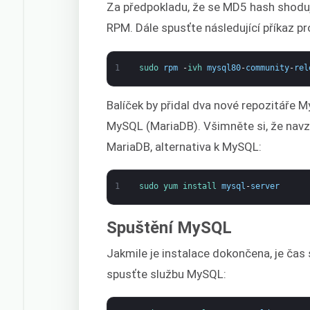
Za předpokladu, že se MD5 hash shoduje
RPM. Dále spusťte následující příkaz pro
1
sudo 
rpm
-
ivh 
mysql80
-
community
-
rel
Balíček by přidal dva nové repozitáře 
MySQL (MariaDB). Všimněte si, že navzd
MariaDB, alternativa k MySQL:
1
sudo 
yum 
install 
mysql
-
server
Spuštění MySQL
Jakmile je instalace dokončena, je čas 
spusťte službu MySQL: