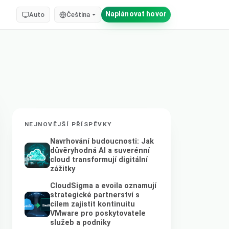
Naplánovat hovor
Auto
Čeština
NEJNOVĚJŠÍ PŘÍSPĚVKY
Navrhování budoucnosti: Jak
důvěryhodná AI a suverénní
cloud transformují digitální
zážitky
CloudSigma a evoila oznamují
strategické partnerství s
cílem zajistit kontinuitu
VMware pro poskytovatele
služeb a podniky