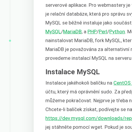
serverové aplikace. Pro webmastery je 
je relační databáze, která pro správu 
MySQL se běžně instaluje jako součás
MySQL
/
MariaDB
, a
PHP
/
Perl
/
Python
. M
nainstalovat MariaDB, fork MySQL, kter
MariaDB je považována za alternativní
provedeme instalací MySQL na server
Instalace MySQL
Instalace jakéhokoli balíčku na
CentOS v
účtu, který má oprávnění sudo. Za předp
můžeme pokračovat. Nejprve je třeba 
Chcete-li balíček získat, podívejte se n
https://dev.mysql.com/downloads/re
jej stáhněte pomocí wget. Pokud je so