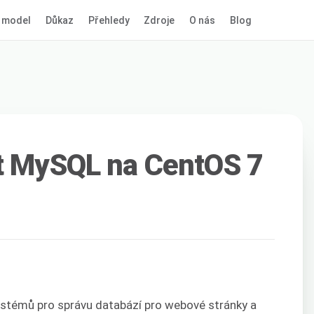
 model
Důkaz
Přehledy
Zdroje
O nás
Blog
at MySQL na CentOS 7
systémů pro správu databází pro webové stránky a