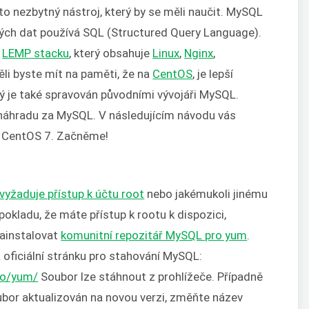
to nezbytný nástroj, který by se měli naučit. MySQL
svých dat používá SQL (Structured Query Language).
t
LEMP stacku
, který obsahuje
Linux
,
Nginx
,
ěli byste mít na paměti, že na
CentOS
, je lepší
ý je také spravován původními vývojáři MySQL.
 náhradu za MySQL. V následujícím návodu vás
u CentOS 7. Začněme!
yžaduje přístup k účtu root
nebo jakémukoli jinému
okladu, že máte přístup k rootu k dispozici,
nainstalovat
komunitní repozitář MySQL pro yum
.
a oficiální stránku pro stahování MySQL:
po/yum/
Soubor lze stáhnout z prohlížeče. Případně
ubor aktualizován na novou verzi, změňte název