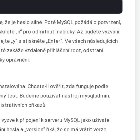
, že je heslo silné. Poté MySQL požádá o potvrzení,
skněte „n“ pro odmítnutí nabídky. Až budete vyzváni
jte „y“ a stiskněte „Enter“. Ve všech následujících
té zakáže vzdálené přihlášení root, odstraní
ky oprávnění.
talována. Chcete-li ověřit, zda funguje podle
ečný test. Budeme používat nástroj mysqladmin.
strativních příkazů.
vyzve k připojení k serveru MySQL jako uživatel
ní hesla a „version“ říká, že se má vrátit verze