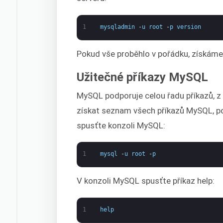
1
mysqladmin
-
u
root
-
p
version
Pokud vše proběhlo v pořádku, získáme
Užitečné příkazy MySQL
MySQL podporuje celou řadu příkazů, z n
získat seznam všech příkazů MySQL, po
spusťte konzoli MySQL:
1
mysql
-
u
root
-
p
V konzoli MySQL spusťte příkaz help:
1
help