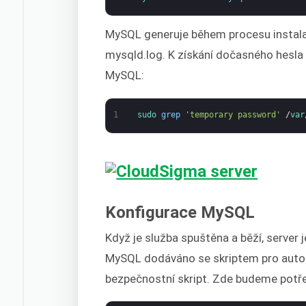
MySQL generuje během procesu instala
mysqld.log. K získání dočasného hesla p
MySQL:
1
sudo 
grep
'temporary password'
/
var
Konfigurace MySQL
Když je služba spuštěna a běží, server j
MySQL dodáváno se skriptem pro autom
bezpečnostní skript. Zde budeme potř