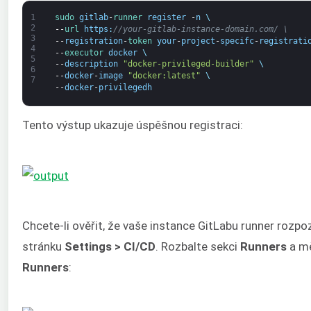
1
sudo 
gitlab
-
runner 
register
-
n
\
2
--
url 
https
:
//your-gitlab-instance-domain.com/ \
3
--
registration
-
token 
your
-
project
-
specifc
-
registrati
4
--
executor 
docker
\
5
--
description
"docker-privileged-builder"
\
6
--
docker
-
image
"docker:latest"
\
7
--
docker
-
privilegedh
Tento výstup ukazuje úspěšnou registraci:
Chcete-li ověřit, že vaše instance GitLabu runner rozpo
stránku
Settings > CI/CD
. Rozbalte sekci
Runners
a mě
Runners
: