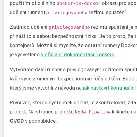
použitím oficiálního
obrazu pro spou
docker-in-docker
udělení runneru
režimu spuštění.
privilegovaného
Zatímco udělení
režimu spuštění je 
privilegovaného
přináší to s sebou bezpečnostní rizika. Je to proto, ž
kontejnerů. Možná si myslíte, že ostatní runnery Docker
je vysvětleno
v oficiální dokumentaci Dockeru
.
Vytvoříme další runner s privilegovaným režimem spuště
kvůli výše zmíněným bezpečnostním důsledkům. Bude př
který jsme vytvořili v návodu na
j
ak nastavit kontinuální
První věc, kterou byste měli udělat, je zkontrolovat, zd
projekt. Na stránce projektu
klikněte n
Node Pipeline
CI/CD
v podnabídce: