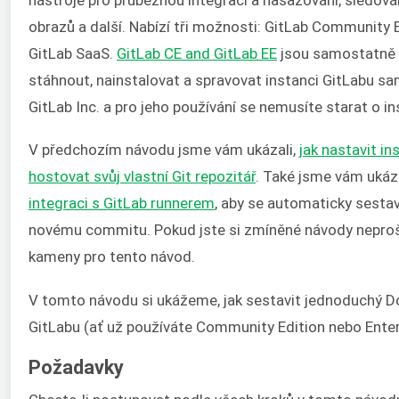
obrazů a další. Nabízí tři možnosti: GitLab Community Ed
GitLab SaaS.
GitLab CE and GitLab EE
jsou samostatně 
stáhnout, nainstalovat a spravovat instanci GitLabu sa
GitLab Inc. a pro jeho používání se nemusíte starat o in
V předchozím návodu jsme vám ukázali,
jak nastavit i
hostovat svůj vlastní Git repozitář
. Také jsme vám ukáz
integraci s GitLab runnerem
, aby se automaticky sestav
novému commitu. Pokud jste si zmíněné návody neprošli
kameny pro tento návod.
V tomto návodu si ukážeme, jak sestavit jednoduchý Doc
GitLabu (ať už používáte Community Edition nebo Enterp
Požadavky