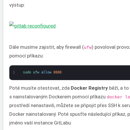
výstup:
Dále musíme zajistit, aby firewall (
) povoloval provoz
ufw
pomocí příkazu:
1
sudo 
ufw 
allow
8888
Poté musíte otestovat, zda
Docker Registry
běží, a to
s nainstalovaným Dockerem pomocí příkazu
docker l
prostředí nenastavili, můžete se připojit přes SSH k ser
Docker nainstalovaný. Poté spusťte následující příka
jméno vaší instance GitLabu: