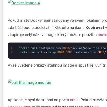
Pokud máte Docker nainstalovaný ve svém lokálním pro
zda běží podle očekávání. Klikněte na ikonu
Kopírovat
v
zkopíruje celý název image, který můžete použít s
dock
1
docker 
pull 
feetspark
.
com
:
8888
/
hackins
/
node_pipeline
2
docker 
run
-
it
--
rm
-
p
8090
:
8090
feetspark
.
com
:
8888
/
Výše uvedené příkazy stáhnou image a spustí jej uvnitř 
Aplikace je nyní dostupná na portu
. Pokud otevřet
8090
měli byste vidět zobrazenou stránku: