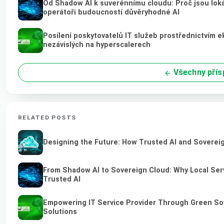
Od Shadow AI k suverénnímu cloudu: Proč jsou loká
operátoři budoucností důvěryhodné AI
Posílení poskytovatelů IT služeb prostřednictvím 
nezávislých na hyperscalerech
Všechny přís
RELATED POSTS
Designing the Future: How Trusted AI and Sovereig
From Shadow AI to Sovereign Cloud: Why Local Serv
Trusted AI
Empowering IT Service Provider Through Green So
Solutions