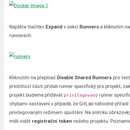
Najděte tlačítko
Expand
v sekci
Runners
a kliknutím n
runnerech:
Kliknutím na přepínač
Disable Shared Runners
pro tent
předchozí části přidali runner specifický pro projekt, za
projekt budeme přidávat
runner specifi
privilegovaný
chybami sestavení v případě, že GitLab náhodně přiřadí 
privilegovaným režimem spuštění. Na snímku obrazovk
měli vidět
registrační
token
vašeho projektu. Poznamenej