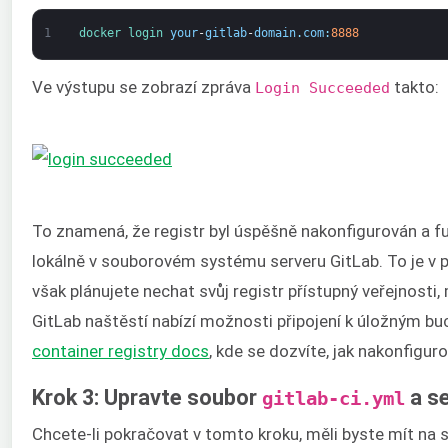
1
docker 
login 
your
-
gitlab
-
domain
.
com
:
8888
Ve výstupu se zobrazí zpráva
takto:
Login Succeeded
To znamená, že registr byl úspěšně nakonfigurován a fu
lokálně v souborovém systému serveru GitLab. To je v 
však plánujete nechat svůj registr přístupný veřejnosti
GitLab naštěstí nabízí možnosti připojení k úložným buc
container registry docs
, kde se dozvíte, jak nakonfigur
Krok 3: Upravte soubor
a se
gitlab-ci.yml
Chcete-li pokračovat v tomto kroku, měli byste mít na 