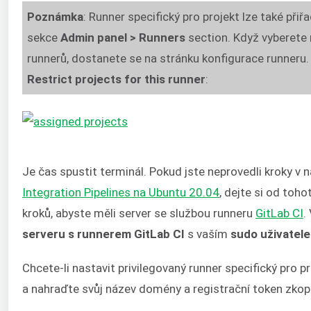
Poznámka
: Runner specifický pro projekt lze také přiř
sekce
Admin panel
> Runners
section. Když vyberete
runnerů, dostanete se na stránku konfigurace runneru.
Restrict projects for this runner
:
Je čas spustit terminál. Pokud jste neprovedli kroky v
Integration Pipelines na Ubuntu 20.04
, dejte si od toh
kroků, abyste měli server se službou runneru
GitLab CI
.
serveru s runnerem GitLab CI
s vaším
sudo uživatel
Chcete-li nastavit privilegovaný runner specifický pro pr
a nahraďte svůj název domény a registrační token zkop