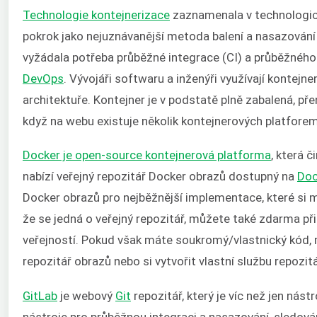
Technologie kontejnerizace
zaznamenala v technologic
pokrok jako nejuznávanější metoda balení a nasazování 
vyžádala potřeba průběžné integrace (CI) a průběžného 
DevOps
. Vývojáři softwaru a inženýři využívají kontej
architektuře. Kontejner je v podstatě plně zabalená, p
když na webu existuje několik kontejnerových platforem,
Docker je open-source kontejnerová platforma
, která 
nabízí veřejný repozitář Docker obrazů dostupný na
Doc
Docker obrazů pro nejběžnější implementace, které si 
že se jedná o veřejný repozitář, můžete také zdarma při
veřejností. Pokud však máte soukromý/vlastnický kód,
repozitář obrazů nebo si vytvořit vlastní službu repozit
GitLab
je webový
Git
repozitář, který je víc než jen nás
nástroje pro průběžnou integraci a nasazování, sledová