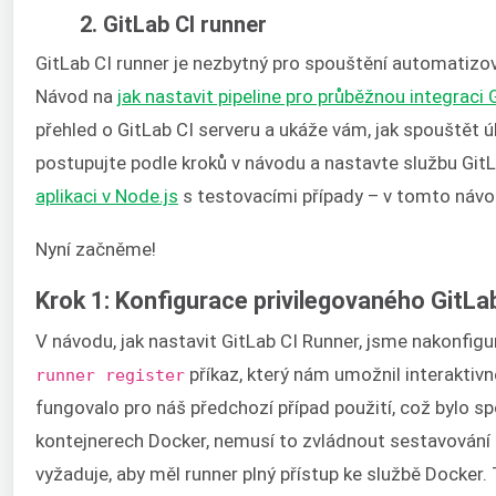
2. GitLab CI runner
GitLab CI runner je nezbytný pro spouštění automatizo
Návod na
jak nastavit pipeline pro průběžnou integraci
přehled o GitLab CI serveru a ukáže vám, jak spouštět úlo
postupujte podle kroků v návodu a nastavte službu Git
aplikaci v Node.js
s testovacími případy – v tomto návo
Nyní začněme!
Krok 1: Konfigurace privilegovaného GitLa
V návodu, jak nastavit GitLab CI Runner, jsme nakonfig
příkaz, který nám umožnil interaktiv
runner register
fungovalo pro náš předchozí případ použití, což bylo s
kontejnerech Docker, nemusí to zvládnout sestavování
vyžaduje, aby měl runner plný přístup ke službě Docke