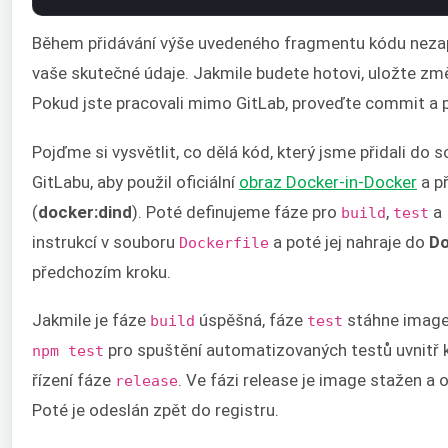
Během přidávání výše uvedeného fragmentu kódu neza
vaše skutečné údaje. Jakmile budete hotovi, uložte zm
Pokud jste pracovali mimo GitLab, proveďte commit a 
Pojďme si vysvětlit, co dělá kód, který jsme přidali do 
GitLabu, aby použil oficiální
obraz Docker-in-Docker
a př
(
docker:dind
). Poté definujeme fáze pro
,
a
build
test
instrukcí v souboru
a poté jej nahraje do
Do
Dockerfile
předchozím kroku.
Jakmile je fáze
úspěšná, fáze
stáhne image, 
build
test
pro spuštění automatizovaných testů uvnitř 
npm test
řízení fáze
. Ve fázi release je image stažen 
release
Poté je odeslán zpět do registru.