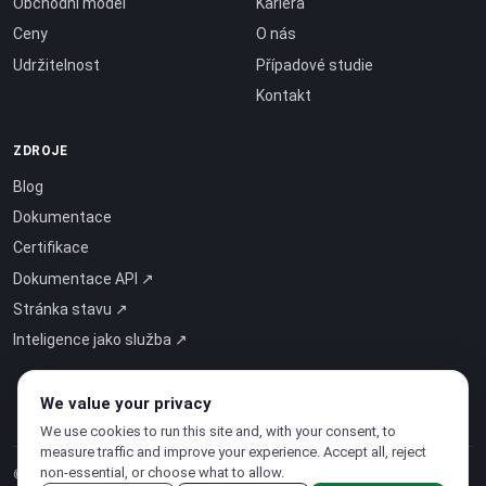
Obchodní model
Kariéra
Ceny
O nás
Udržitelnost
Případové studie
Kontakt
ZDROJE
Blog
Dokumentace
Certifikace
Dokumentace API ↗
Stránka stavu ↗
Inteligence jako služba ↗
We value your privacy
We use cookies to run this site and, with your consent, to
measure traffic and improve your experience. Accept all, reject
non-essential, or choose what to allow.
© 2026 CloudSigma Holding AG.
Všechna práva vyhrazena
.