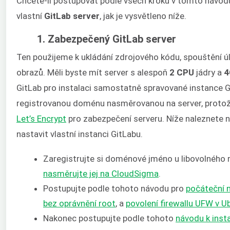
Chcete-li postupovat podle všech kroků v tomto návodu
vlastní
GitLab server
, jak je vysvětleno níže.
1. Zabezpečený GitLab server
Ten použijeme k ukládání zdrojového kódu, spouštění ú
obrazů. Měli byste mít server s alespoň
2 CPU
jádry a
4
GitLab pro instalaci samostatně spravované instance G
registrovanou doménu nasměrovanou na server, protože
Let’s Encrypt
pro zabezpečení serveru. Níže naleznete 
nastavit vlastní instanci GitLabu.
Zaregistrujte si doménové jméno u libovolného 
nasměrujte jej na CloudSigma
.
Postupujte podle tohoto návodu pro
počáteční 
bez oprávnění root
, a
povolení firewallu UFW v U
Nakonec postupujte podle tohoto
návodu k insta