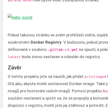
adresa:8090
Pokud takovou stránku ve svém prohlížeči vidíte, úspěšně
soukromém
Docker Registry
. V budoucnu, pokud prov
definované v souboru
se spustí, a pok
.gitlab-ci.yml
bude znovu sestaven a odeslán do registru.
latest
Závěr
V tomto projektu jste se naučili, jak přidat
G
privileged
GitLabu, abyste mohli sestavovat Docker image. Také j
imagů pro hostování vašich imagů. Pomocí projektu
No
součást nastavení a ujistit se, že se propojily a komuni
dispozici v registru, mohli jste jej stáhnout a potvrdit, 