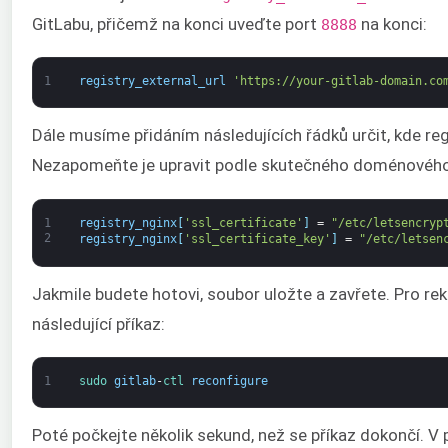
GitLabu, přičemž na konci uveďte port
na konci:
8888
1
registry_external_url
'https://your-gitlab-domain.co
Dále musíme přidáním následujících řádků určit, kde regi
Nezapomeňte je upravit podle skutečného doménového 
1
registry_nginx
[
'ssl_certificate'
]
=
"/etc/letsencryp
2
registry_nginx
[
'ssl_certificate_key'
]
=
"/etc/letsen
Jakmile budete hotovi, soubor uložte a zavřete. Pro re
následující příkaz:
1
sudo 
gitlab
-
ctl 
reconfigure
Poté počkejte několik sekund, než se příkaz dokončí. V 