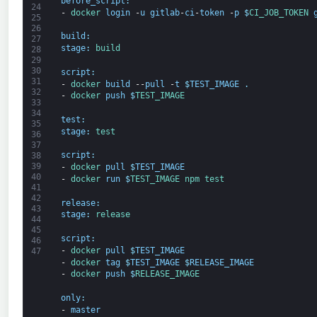
before_script
:
24
-
docker 
login
-
u
gitlab
-
ci
-
token
-
p
$
CI_JOB_TOKEN 
25
26
build
:
27
stage
:
build
28
29
30
script
:
31
-
docker 
build
--
pull
-
t
$
TEST_IMAGE
.
32
-
docker 
push
$
TEST_IMAGE
33
34
test
:
35
stage
:
test
36
37
script
:
38
39
-
docker 
pull
$
TEST_IMAGE
40
-
docker 
run
$
TEST_IMAGE 
npm 
test
41
42
release
:
43
stage
:
release
44
45
script
:
46
-
docker 
pull
$
TEST_IMAGE
47
-
docker 
tag
$
TEST_IMAGE
$
RELEASE_IMAGE
-
docker 
push
$
RELEASE_IMAGE
only
:
-
master