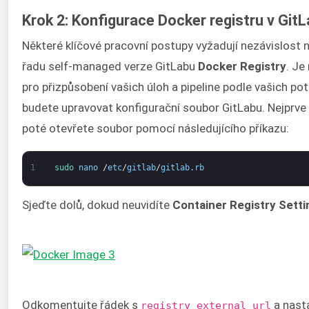
Krok 2: Konfigurace Docker registru v Git
Některé klíčové pracovní postupy vyžadují nezávislost n
řadu self-managed verze GitLabu
Docker Registry
. Je
pro přizpůsobení vašich úloh a pipeline podle vašich pot
budete upravovat konfigurační soubor GitLabu. Nejprve 
poté otevřete soubor pomocí následujícího příkazu:
1
sudo 
nano
/
etc
/
gitlab
/
gitlab
.
rb
Sjeďte dolů, dokud neuvidíte
Container Registry Setti
Odkomentujte řádek s
a nast
registry_external_url