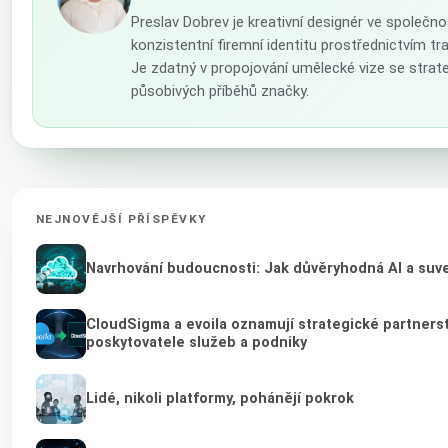
Preslav Dobrev je kreativní designér ve společn
konzistentní firemní identitu prostřednictvím tr
Je zdatný v propojování umělecké vize se stra
působivých příběhů značky.
NEJNOVĚJŠÍ PŘÍSPĚVKY
Navrhování budoucnosti: Jak důvěryhodná AI a suver
CloudSigma a evoila oznamují strategické partnerstv
poskytovatele služeb a podniky
Lidé, nikoli platformy, pohánějí pokrok