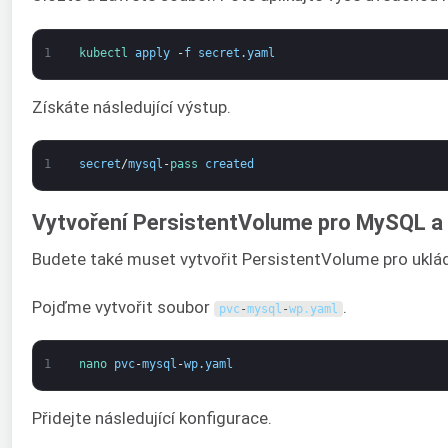
1
kubectl 
apply
-
f
secret
.
yaml
Získáte následující výstup.
1
secret
/
mysql
-
pass 
created
Vytvoření PersistentVolume pro MySQL 
Budete také muset vytvořit PersistentVolume pro ukl
Pojďme vytvořit soubor
.
pvc
-
mysql
-
wp
.
yaml
1
nano 
pvc
-
mysql
-
wp
.
yaml
Přidejte následující konfigurace.