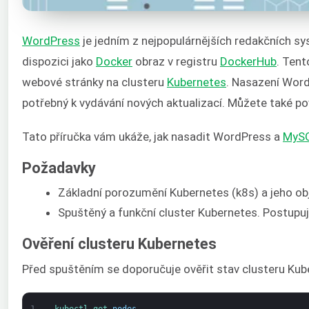
WordPress
je jedním z nejpopulárnějších redakčních s
dispozici jako
Docker
obraz v registru
DockerHub
. Tent
webové stránky na clusteru
Kubernetes
. Nasazení Wor
potřebný k vydávání nových aktualizací. Můžete také po
Tato příručka vám ukáže, jak nasadit WordPress a
MyS
Požadavky
Základní porozumění Kubernetes (k8s) a jeho obj
Spuštěný a funkční cluster Kubernetes. Postupu
Ověření clusteru Kubernetes
Před spuštěním se doporučuje ověřit stav clusteru Kub
1
kubectl 
get 
nodes