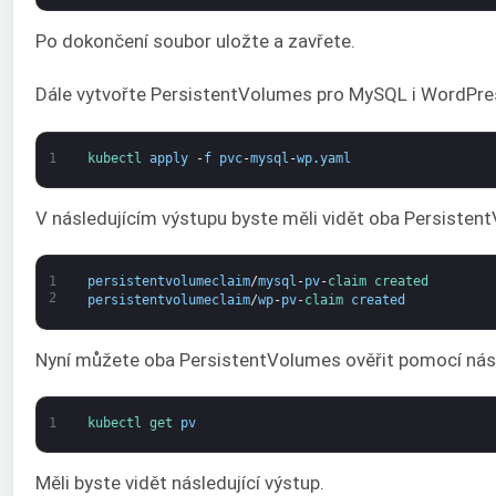
Po dokončení soubor uložte a zavřete.
Dále vytvořte PersistentVolumes pro MySQL i WordPres
1
kubectl 
apply
-
f
pvc
-
mysql
-
wp
.
yaml
V následujícím výstupu byste měli vidět oba Persisten
1
persistentvolumeclaim
/
mysql
-
pv
-
claim 
created
2
persistentvolumeclaim
/
wp
-
pv
-
claim 
created
Nyní můžete oba PersistentVolumes ověřit pomocí násl
1
kubectl 
get 
pv
Měli byste vidět následující výstup.