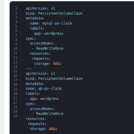
1
apiVersion
:
v1
2
kind
:
PersistentVolumeClaim
3
metadata
:
4
name
:
mysql
-
pv
-
claim
5
labels
:
6
app
:
wordpress
7
spec
:
8
accessModes
:
9
-
ReadWriteOnce
10
11
resources
:
12
requests
:
13
storage
:
40Gi
14
---
15
apiVersion
:
v1
16
kind
:
PersistentVolumeClaim
17
metadata
:
18
name
:
wp
-
pv
-
claim
19
20
labels
:
21
app
:
wordpress
22
spec
:
23
accessModes
:
24
-
ReadWriteOnce
25
resources
:
requests
:
storage
:
40Gi