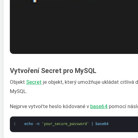
Vytvoření Secret pro MySQL
Objekt
Secret
je objekt, který umožňuje ukládat citlivá 
MySQL.
Nejprve vytvořte heslo kódované v
base64
pomocí násle
1
echo
-
n
'your_secure_password'
|
base64