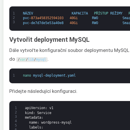
1
NÁZEV
KAPACITA
PŘÍSTUP 
REŽIMY
2
pvc
-
873a458352594103
40Gi
RWO
Sma
3
pvc
-
de7d7de5e53a40e8
40Gi
RWO
Sma
Vytvořit deployment MySQL
Dále vytvořte konfigurační soubor deploymentu MySQL 
do
.
/
var
/
lib
/
mysql
1
nano 
mysql
-
deployment
.
yaml
Přidejte následující konfiguraci.
1
apiVersion
: v1
2
kind
: Service
3
metadata
:
4
name
: wordpress-mysql
5
labels
:
6