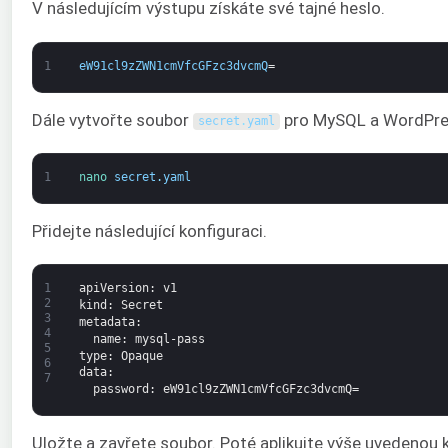
V následujícím výstupu získáte své tajné heslo.
1
eW91cl9zZWN1cmVfcGFzc3dvcmQ
=
Dále vytvořte soubor
pro MySQL a WordPre
secret
.
yaml
1
nano 
secret
.
yaml
Přidejte následující konfiguraci.
1
apiVersion
: v1
2
kind
: Secret
3
metadata
:
4
name
: mysql-pass
5
type
: Opaque
6
data
:
7
password
: eW91cl9zZWN1cmVfcGFzc3dvcmQ=
Uložte a zavřete soubor. Poté aplikujte výše uvedenou 