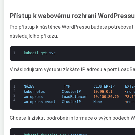
Přístup k webovému rozhraní WordPressu
Pro přístup k nástěnce WordPressu budete potřebovat 
následujícího příkazu.
1
kubectl 
get 
svc
V následujícím výstupu získáte IP adresu a port LoadBa
1
NÁZEV
TYP
CLUSTER
-
IP
EXTE
2
kubernetes
ClusterIP
10.96.0.1
<
non
3
wordpress
LoadBalancer
10.100.80.70
78.1
4
wordpress
-
mysql
ClusterIP
None
<
non
Chcete-li získat podrobné informace o svých podech Wo