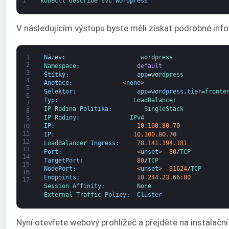
1
kubectl 
describe 
svc 
wordpress
V následujícím výstupu byste měli získat podrobné in
1
Název
:
wordpress
2
Namespace
:
default
3
Štítky
:
app
=
wordpress
4
Anotace
:
<
none
>
5
Selektor
:
app
=
wordpress
,
tier
=
fronte
6
Typ
:
LoadBalancer
7
IP 
Rodina 
Politika
:
SingleStack
8
IP 
Rodiny
:
IPv4
9
IP
:
10.100.80.70
10
11
IP
:
10.100.80.70
12
LoadBalancer 
Ingress
:
78.141.194.181
13
Port
:
<
unset
>
80
/
TCP
14
TargetPort
:
80
/
TCP
15
NodePort
:
<
unset
>
31624
/
TCP
16
Endpoints
:
10.244.23.66
:
80
17
Session 
Affinity
:
None
External 
Traffic 
Policy
:
Cluster
Nyní otevřete webový prohlížeč a přejděte na instala