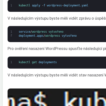
1
kubectl 
apply
-
f
wordpress
-
deployment
.
yaml
V následujícím výstupu byste měli vidět zprávu o úspě
1
service
/
wordpress 
vytvořeno
2
deployment
.
apps
/
wordpress 
vytvořeno
Pro ověření nasazení WordPressu spusťte následující př
1
kubectl 
get 
deployments
V následujícím výstupu byste měli vidět stav nasazení