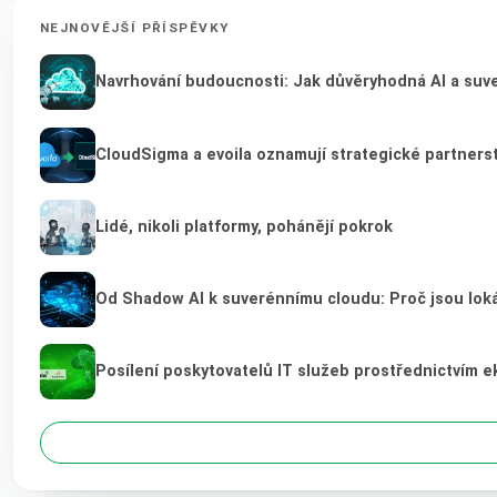
NEJNOVĚJŠÍ PŘÍSPĚVKY
Navrhování budoucnosti: Jak důvěryhodná AI a suver
CloudSigma a evoila oznamují strategické partnerst
Lidé, nikoli platformy, pohánějí pokrok
Od Shadow AI k suverénnímu cloudu: Proč jsou loká
Posílení poskytovatelů IT služeb prostřednictvím 