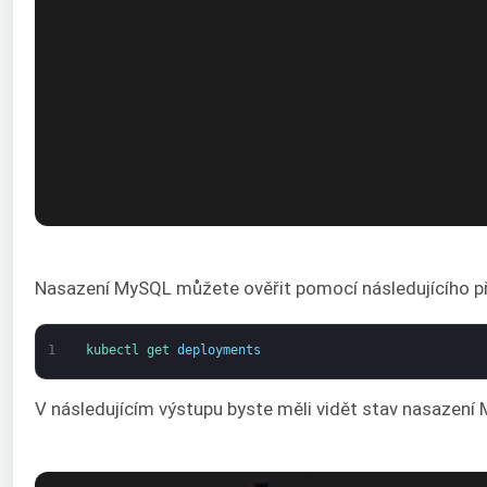
Nasazení MySQL můžete ověřit pomocí následujícího př
1
kubectl 
get 
deployments
V následujícím výstupu byste měli vidět stav nasazení