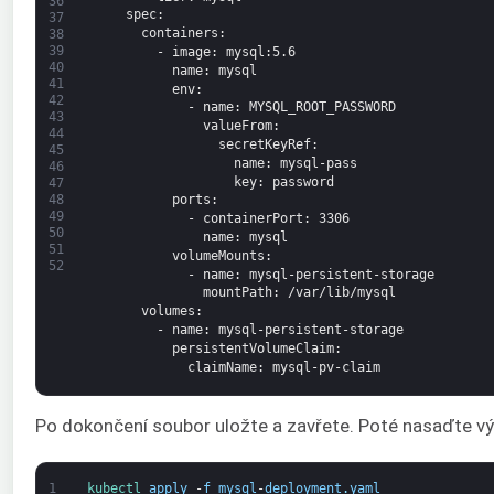
36
spec
:
37
containers
:
38
39
-
image
: mysql
:5.6
40
name
: mysql
41
env
:
42
-
name
: MYSQL_ROOT_PASSWORD
43
valueFrom
:
44
secretKeyRef
:
45
name
: mysql-pass
46
key
: password
47
48
ports
:
49
-
containerPort
: 3306
50
name
: mysql
51
volumeMounts
:
52
-
name
: mysql-persistent-storage
mountPath
: /var/lib/mysql
volumes
:
-
name
: mysql-persistent-storage
persistentVolumeClaim
:
claimName
: mysql-pv-claim
Po dokončení soubor uložte a zavřete. Poté nasaďte vý
1
kubectl 
apply
-
f
mysql
-
deployment
.
yaml