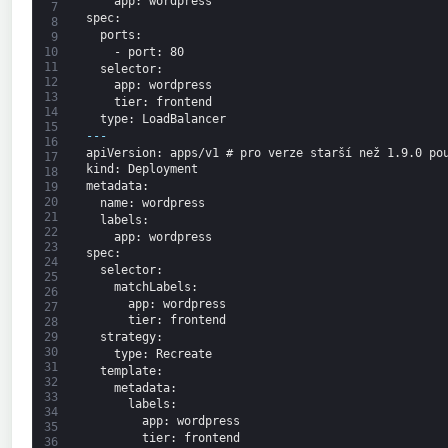
app
: wordpress
7
spec
:
8
ports
:
9
-
port
: 80
10
11
selector
:
12
app
: wordpress
13
tier
: frontend
14
type
: LoadBalancer
15
---
16
apiVersion
: apps/v1 # pro verze starší než 1.9.0 po
17
kind
: Deployment
18
metadata
:
19
20
name
: wordpress
21
labels
:
22
app
: wordpress
23
spec
:
24
selector
:
25
matchLabels
:
26
app
: wordpress
27
tier
: frontend
28
strategy
:
29
30
type
: Recreate
31
template
:
32
metadata
:
33
labels
:
34
app
: wordpress
35
tier
: frontend
36