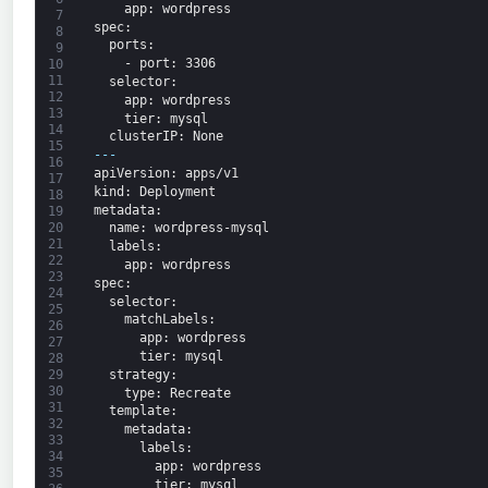
app
: wordpress
7
spec
:
8
ports
:
9
-
port
: 3306
10
11
selector
:
12
app
: wordpress
13
tier
: mysql
14
clusterIP
: None
15
---
16
apiVersion
: apps/v1
17
kind
: Deployment
18
metadata
:
19
20
name
: wordpress-mysql
21
labels
:
22
app
: wordpress
23
spec
:
24
selector
:
25
matchLabels
:
26
app
: wordpress
27
tier
: mysql
28
strategy
:
29
30
type
: Recreate
31
template
:
32
metadata
:
33
labels
:
34
app
: wordpress
35
tier
: mysql