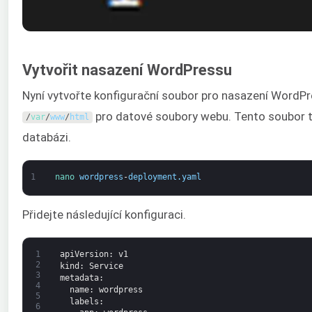
Vytvořit nasazení WordPressu
Nyní vytvořte konfigurační soubor pro nasazení WordPr
pro datové soubory webu. Tento soubor t
/
var
/
www
/
html
databázi.
1
nano 
wordpress
-
deployment
.
yaml
Přidejte následující konfiguraci.
1
apiVersion
: v1
2
kind
: Service
3
metadata
:
4
name
: wordpress
5
labels
:
6