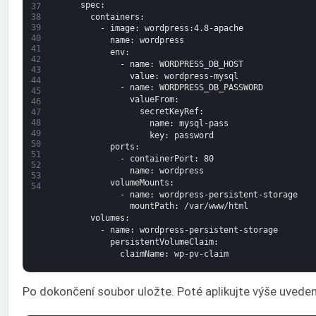
spec
:
37
containers
:
38
39
-
image
: wordpress
:4.8-apache
40
name
: wordpress
41
env
:
42
-
name
: WORDPRESS_DB_HOST
43
value
: wordpress-mysql
44
-
name
: WORDPRESS_DB_PASSWORD
45
valueFrom
:
46
secretKeyRef
:
47
48
name
: mysql-pass
49
key
: password
50
ports
:
51
-
containerPort
: 80
52
name
: wordpress
53
volumeMounts
:
54
-
name
: wordpress-persistent-storage
mountPath
: /var/www/html
volumes
:
-
name
: wordpress-persistent-storage
persistentVolumeClaim
:
claimName
: wp-pv-claim
Po dokončení soubor uložte. Poté aplikujte výše uveden