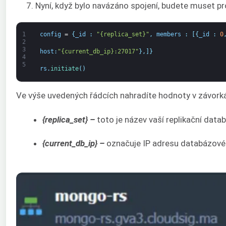
7. Nyní, když bylo navázáno spojení, budete muset prové
1
config
=
{
_id
:
"{replica_set}"
,
members
:
[
{
_id
:
0
2
3
host
:
"{current_db_ip}:27017"
}
,
]
}
4
5
rs
.
initiate
(
)
Ve výše uvedených řádcích nahradíte hodnoty v závorkác
{replica_set} –
toto je název vaší replikační data
{current_db_ip} –
označuje IP adresu databázového