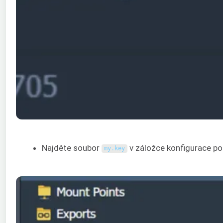
Najděte soubor
v záložce konfigurace p
my
.
key