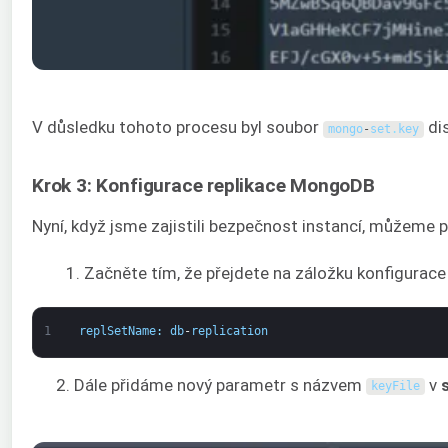
V důsledku tohoto procesu byl soubor
dis
mongo
-
set
.
key
Krok 3: Konfigurace replikace MongoDB
Nyní, když jsme zajistili bezpečnost instancí, můžeme p
Začněte tím, že přejdete na záložku konfigurac
1
replSetName
:
db
-
replication
2. Dále přidáme nový parametr s názvem
v
keyFile