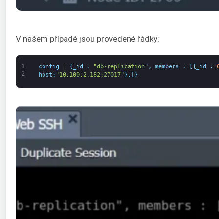
V našem případě jsou provedené řádky:
1
config
=
{
_id
:
"db-replication"
,
members
:
[
{
_id
:
2
host
:
"10.100.2.182:27017"
}
,
]
}