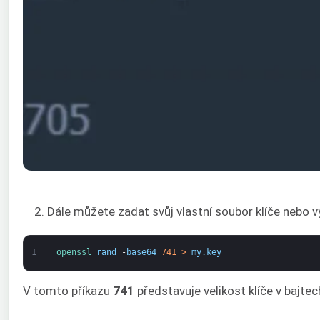
2. Dále můžete zadat svůj vlastní soubor klíče nebo
1
openssl 
rand
-
base64
741
>
my
.
key
V tomto příkazu
741
představuje velikost klíče v bajte