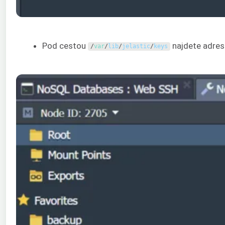
Pod cestou
najdete adre
/
var
/
lib
/
jelastic
/
keys