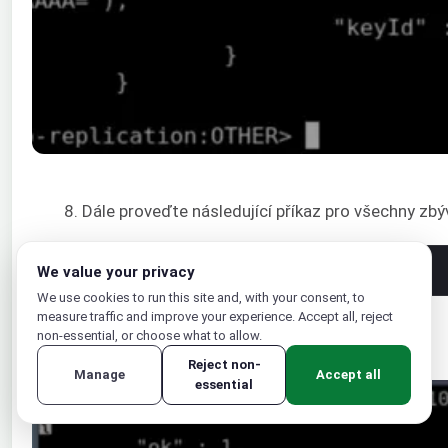
8. Dále proveďte následující příkaz pro všechny zbýv
1
rs
.
add
(
"{db_ip}:27017"
)
We value your privacy
We use cookies to run this site and, with your consent, to
measure traffic and improve your experience. Accept all, reject
Zde,
{db_ip}
odkazuje na IP adresu každé databáze:
non-essential, or choose what to allow.
Reject non-
Manage
Accept all
essential