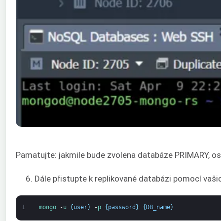
Pamatujte: jakmile bude zvolena databáze PRIMARY, ost
6. Dále přistupte k replikované databázi pomocí vašic
1
mongo
-
u
{
user
}
-
p
{
password
}
{
DB_name
}