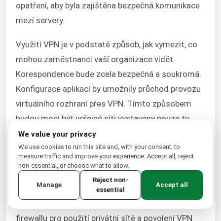
opatření, aby byla zajištěna bezpečná komunikace
mezi servery.
Využití VPN je v podstatě způsob, jak vymezit, co
mohou zaměstnanci vaší organizace vidět.
Korespondence bude zcela bezpečná a soukromá.
Konfigurace aplikací by umožnily průchod provozu
virtuálního rozhraní přes VPN. Tímto způsobem
budou moci být veřejné síti vystaveny pouze ty
služby, které jsou určeny pro interakci s klienty přes
We value your privacy
internet.
We use cookies to run this site and, with your consent, to
measure traffic and improve your experience. Accept all, reject
non-essential, or choose what to allow.
Jak obtížné je implementovat VPN?
Reject non-
Manage
Accept all
Využití privátních sítí je pro vaše datové centrum
essential
stejně jednoduché jako konfigurace aplikací a
firewallu pro použití privátní sítě a povolení VPN