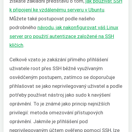
získáte základní představu o tom,
jak používat SSH
k připojení ke vzdálenému serveru v Ubuntu
.
Můžete také postupovat podle našeho
podrobného
návodu, jak nakonfigurovat váš Linux
server pro použití autentizace založené na SSH
klíčích
.
Celkově vzato je zakázání přímého přihlášení
uživatele root přes SSH běžně využívaným
osvědčeným postupem, zatímco se doporučuje
přihlašovat se jako neprivilegovaný uživatel a podle
potřeby používat nástroj jako sudo k navýšení
oprávnění. To je známé jako princip nejnižších
privilegií: metoda omezování přístupových
oprávnění. Jakmile je přihlášení pod
neprivilegovaným účtem ověřeno pomocí SSH, lze