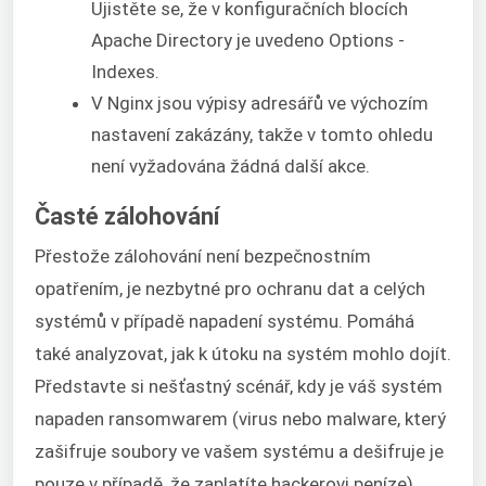
Ujistěte se, že v konfiguračních blocích
Apache Directory je uvedeno Options -
Indexes.
V Nginx jsou výpisy adresářů ve výchozím
nastavení zakázány, takže v tomto ohledu
není vyžadována žádná další akce.
Časté zálohování
Přestože zálohování není bezpečnostním
opatřením, je nezbytné pro ochranu dat a celých
systémů v případě napadení systému. Pomáhá
také analyzovat, jak k útoku na systém mohlo dojít.
Představte si nešťastný scénář, kdy je váš systém
napaden ransomwarem (virus nebo malware, který
zašifruje soubory ve vašem systému a dešifruje je
pouze v případě, že zaplatíte hackerovi peníze).