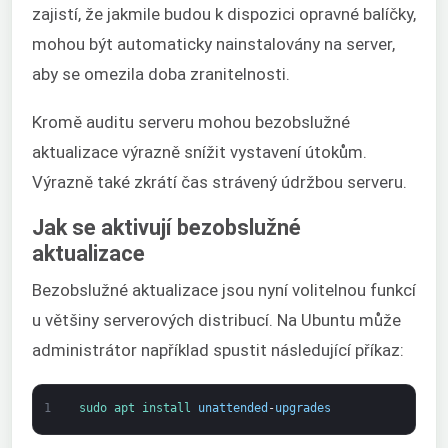
zajistí, že jakmile budou k dispozici opravné balíčky,
mohou být automaticky nainstalovány na server,
aby se omezila doba zranitelnosti.
Kromě auditu serveru mohou bezobslužné
aktualizace výrazně snížit vystavení útokům.
Výrazně také zkrátí čas strávený údržbou serveru.
Jak se aktivují bezobslužné
aktualizace
Bezobslužné aktualizace jsou nyní volitelnou funkcí
u většiny serverových distribucí. Na Ubuntu může
administrátor například spustit následující příkaz:
1
sudo 
apt 
install 
unattended
-
upgrades