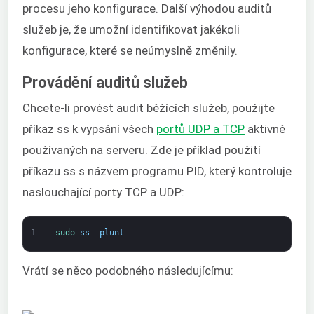
procesu jeho konfigurace. Další výhodou auditů
služeb je, že umožní identifikovat jakékoli
konfigurace, které se neúmyslně změnily.
Provádění auditů služeb
Chcete-li provést audit běžících služeb, použijte
příkaz ss k vypsání všech
portů UDP a TCP
aktivně
používaných na serveru. Zde je příklad použití
příkazu ss s názvem programu PID, který kontroluje
naslouchající porty TCP a UDP:
1
sudo 
ss
-
plunt
Vrátí se něco podobného následujícímu: