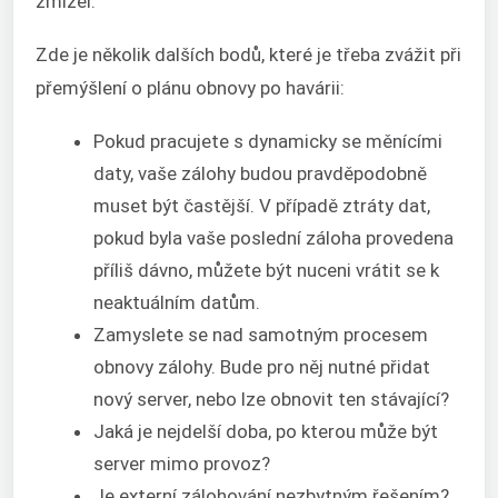
zmizel.
Zde je několik dalších bodů, které je třeba zvážit při
přemýšlení o plánu obnovy po havárii:
Pokud pracujete s dynamicky se měnícími
daty, vaše zálohy budou pravděpodobně
muset být častější. V případě ztráty dat,
pokud byla vaše poslední záloha provedena
příliš dávno, můžete být nuceni vrátit se k
neaktuálním datům.
Zamyslete se nad samotným procesem
obnovy zálohy. Bude pro něj nutné přidat
nový server, nebo lze obnovit ten stávající?
Jaká je nejdelší doba, po kterou může být
server mimo provoz?
Je externí zálohování nezbytným řešením?