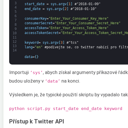
3
start_date
=
sys
.
argv
[
1
]
#"2018-01-09" 
4
end_date
=
sys
.
argv
[
2
]
#"2018-01-10" 
5
6
consumerKey
=
"Enter_Your_Consumer_Key_Here"
7
consumerSecret
=
"Enter_Your_Consumer_Secret_Here"
8
accessToken
=
"Enter_Your_Access_Token_Here"
9
accessTokenSecret
=
"Enter_Your_Access_Token_Secret_H
10
11
12
keyword
=
sys
.
argv
[
3
]
#"tcs"
13
lang
=
"en"
#podívejte se, co twitter nabízí pro filt
14
data
=
{
}
Importuji
, abych získal argumenty příkazové řádk
‘sys’
budou uloženy v
na konci.
‘data’
Výsledkem je, že typické použití skriptu by vypadalo tak
python script.py start_date end_date keyword
Přístup k Twitter API