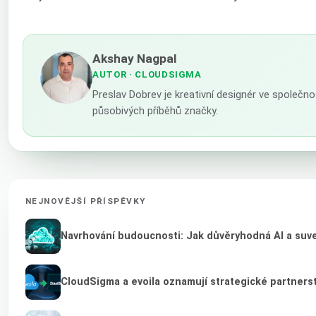
Akshay Nagpal
AUTOR
· CLOUDSIGMA
Preslav Dobrev je kreativní designér ve společn
působivých příběhů značky.
NEJNOVĚJŠÍ PŘÍSPĚVKY
Navrhování budoucnosti: Jak důvěryhodná AI a suver
CloudSigma a evoila oznamují strategické partnerst