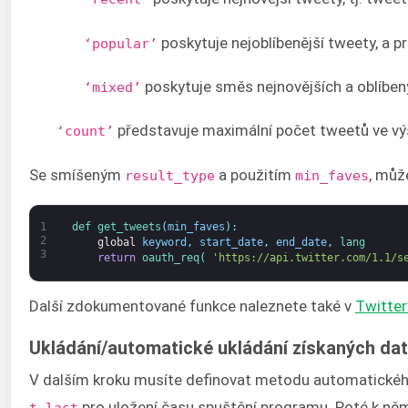
poskytuje nejoblíbenější tweety, a 
‘popular’
poskytuje směs nejnovějších a oblíben
‘mixed’
představuje maximální počet tweetů ve vý
‘count’
Se smíšeným
a použitím
, můž
result_type
min_faves
1
def 
get_tweets
(
min_faves
)
:
2
global
keyword
,
start_date
,
end_date
,
lang
3
return
oauth_req
(
'https://api.twitter.com/1.1/s
Další zdokumentované funkce naleznete také v
Twitter
Ukládání/automatické ukládání získaných da
V dalším kroku musíte definovat metodu automatického 
pro uložení času spuštění programu. Poté k něm
t_last