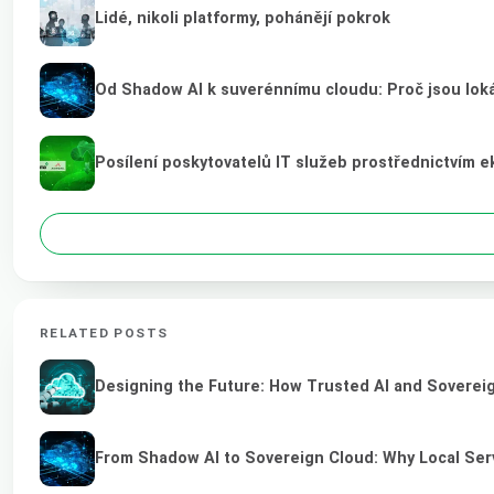
Lidé, nikoli platformy, pohánějí pokrok
Od Shadow AI k suverénnímu cloudu: Proč jsou loká
Posílení poskytovatelů IT služeb prostřednictvím 
RELATED POSTS
Designing the Future: How Trusted AI and Sovereig
From Shadow AI to Sovereign Cloud: Why Local Serv