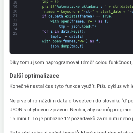
        tmp = {}
18
        print("
Automatické ukládání 
v
" + str(datet
19
20
        fnamea = keyword + "
-
st
-
" + start_date + "
-
21
if
os
.
path
.
exists
(
fnamea
)
==
True
:
22
with 
open
(
fnamea
,
'r+'
)
as
f
:
23
tmp
=
json
.
load
(
f
)
24
for
i
in
data
.
keys
(
)
:
25
tmp
[
i
]
=
data
[
i
]
with 
open
(
fnamea
,
'w+'
)
as
f
:
json
.
dump
(
tmp
,
f
)
Díky tomu jsem naprogramoval téměř celou funkčnost, 
Další optimalizace
Konečně nastal čas tyto funkce využít. Píšu cyklus whil
Nejprve shromáždím data o tweetech do slovníku ‘d’ 
JSON s chybovou zprávou. Nechci, aby se můj program v 
15 minut. To je přibližně 12 požadavků za minutu nebo 
Poté kód zobrazí počet tweetů, které skript dosud shr