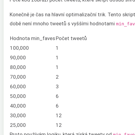
Konečně je čas na hlavní optimalizační trik. Tento skr
době není mnoho tweetů s vyššími hodnotami
min_fav
Hodnota min_faves
Počet tweetů
100,000
1
90,000
1
80,000
1
70,000
2
60,000
3
50,000
6
40,000
6
30,000
12
25,000
12
Proto používám logiku, která získá tweety od
min_fave