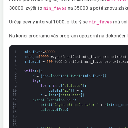
30000, zvýší to
na 35000 a poté znovu získa
min_faves
Určuji pevný interval 1000, o který se
má sní
min_faves
Na konci programu vás program upozorní na dokončení 
1
min_faves
=
60000
2
change
=
10000
#vysoké snížení min_faves pro extrakci
3
interval
=
500
#běžné snížení min_faves pro extrakc
4
5
while
(
1
)
:
6
d
=
json
.
loads
(
get_tweets
(
min_faves
)
)
7
try
:
8
for
i
in
d
[
'statuses'
]
:
9
data
[
i
[
'id'
]
]
=
i
10
11
c
=
len
(
d
[
'statuses'
]
)
12
except 
Exception 
as
e
:
13
print
(
"Chyba při požadavku: "
+
str
(
req_cou
14
autosave
(
True
)
15
16
17
18