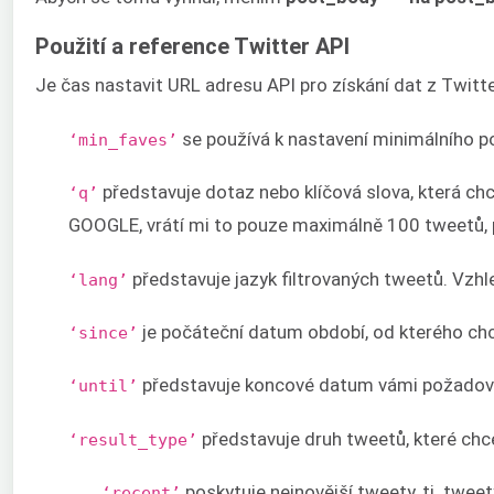
Použití a reference Twitter API
Je čas nastavit URL adresu API pro získání dat z Twit
se používá k nastavení minimálního po
‘min_faves’
představuje dotaz nebo klíčová slova, která ch
‘q’
GOOGLE, vrátí mi to pouze maximálně 100 tweetů, p
představuje jazyk filtrovaných tweetů. Vzhled
‘lang’
je počáteční datum období, od kterého chc
‘since’
představuje koncové datum vámi požadovan
‘until’
představuje druh tweetů, které chc
‘result_type’
poskytuje nejnovější tweety, tj. twee
‘recent’