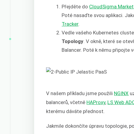
Přejděte do
CloudSigma Market
Poté nasaďte svou aplikaci. Ja
Tracker
.
Vedle vašeho Kubernetes cluster
Topology
. V okně, které se ote
Balancer. Poté k němu připojte v
V našem příkladu jsme použili
NGINX
uz
balancerů, včetně
HAProxy
,
LS Web AD
kterému dáváte přednost.
Jakmile dokončíte úpravu topologie, p