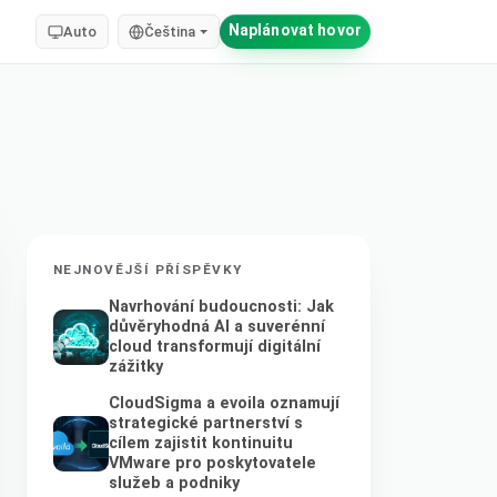
Naplánovat hovor
Auto
Čeština
NEJNOVĚJŠÍ PŘÍSPĚVKY
Navrhování budoucnosti: Jak
důvěryhodná AI a suverénní
cloud transformují digitální
zážitky
CloudSigma a evoila oznamují
strategické partnerství s
cílem zajistit kontinuitu
VMware pro poskytovatele
služeb a podniky