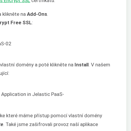
’s Encrypt SSL
certifikátu:
 klikněte na
Add-Ons
.
crypt Free SSL
:
 vlastní domény a poté klikněte na
Install
. V našem
jící:
i, ke které máme přístup pomocí vlastní domény
te
. Také jsme zašifrovali provoz naší aplikace