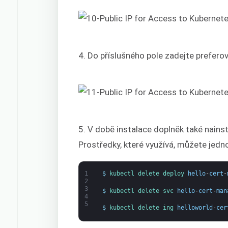
4. Do příslušného pole zadejte prefer
5. V době instalace doplněk také nains
Prostředky, které využívá, můžete jed
1
$
kubectl 
delete 
deploy 
hello
-
cert
-
2
3
$
kubectl 
delete 
svc 
hello
-
cert
-
man
4
5
$
kubectl 
delete 
ing 
helloworld
-
cer