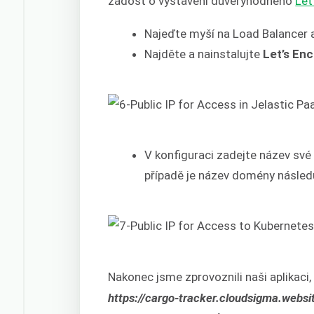
žádost o vystavení důvěryhodného
Let
Najeďte myší na Load Balancer a
Najděte a nainstalujte
Let’s En
V konfiguraci zadejte název své
případě je název domény následu
Nakonec jsme zprovoznili naši aplikac
https://cargo-tracker.cloudsigma.websi