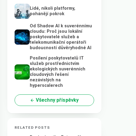
Lidé, nikoli platformy,
pohánějí pokrok
Od Shadow AI k suverénnímu
cloudu: Proč jsou lokální
poskytovatelé služeb a
telekomunikační operátoři
budoucností důvěryhodné AI
Posílení poskytovatelů IT
služeb prostřednictvím
ekologických suverénních
cloudových řešení
nezávislých na
hyperscalerech
Všechny příspěvky
RELATED POSTS