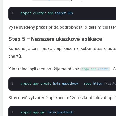
1
argocd 
cluster 
add 
target
-
k8s
Výše uvedený příkaz přidá podrobnosti o dalším cluster
Step 5 – Nasazení ukázkové aplikace
Konečně je čas nasadit aplikace na Kubernetes clust
chartů.
K instalaci aplikace použijeme příkaz
. 
argo 
app 
create
1
argocd 
app 
create 
helm
-
guestbook
--
repo 
https
:
//gith
Stav nově vytvořené aplikace můžete zkontrolovat sp
1
argocd 
app 
get 
helm
-
guestbook