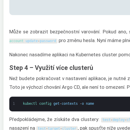
Může se zobrazit bezpečnostní varování. Pokud ano, 
pro změnu hesla. Nyní máme plně
account 
update
-
password
Nakonec nasadíme aplikaci na Kubernetes cluster pomo
Step 4 – Využití více clusterů
Než budete pokračovat v nastavení aplikace, je nutné 
Toto je výchozí chování Argo CD, ale není to omezení. Po
1
kubectl 
config 
get
-
contexts
-
o
name
Předpokládejme, že získáte dva clustery:
test
-
deploy
-
c
nasazení na
, pak spusťte níže uvede
test
-
target
-
cluster