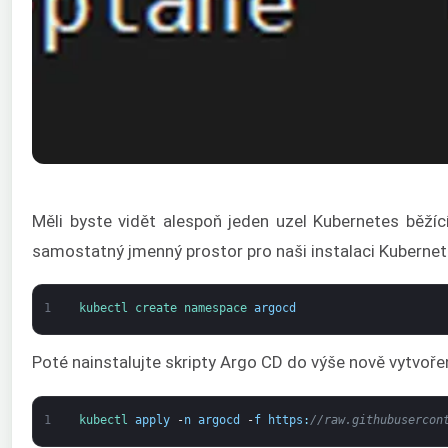
Měli byste vidět alespoň jeden uzel Kubernetes běží
samostatný jmenný prostor pro naši instalaci Kubern
1
kubectl 
create 
namespace
argocd
Poté nainstalujte skripty Argo CD do výše nově vytvo
1
kubectl 
apply
-
n
argocd
-
f
https
:
//raw.githubusercon