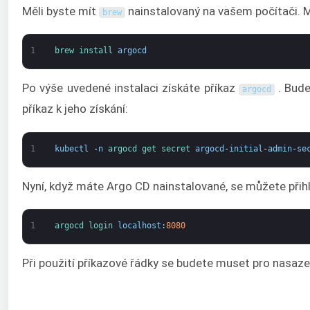
Měli byste mít
nainstalovaný na vašem počítači. Mů
brew
1
brew 
install 
argocd
Po výše uvedené instalaci získáte příkaz
. Bude
argocd
příkaz k jeho získání:
1
kubectl
-
n
argocd 
get 
secret 
argocd
-
initial
-
admin
-
se
Nyní, když máte Argo CD nainstalované, se můžete přih
1
argocd 
login 
localhost
:
8080
Při použití příkazové řádky se budete muset pro nasazení