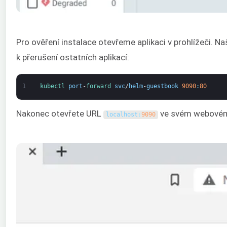
Pro ověření instalace otevřeme aplikaci v prohlížeči. N
k přerušení ostatních aplikací:
1
kubectl 
port
-
forward 
svc
/
helm
-
guestbook
9090
:
80
Nakonec otevřete URL
ve svém webovém pr
localhost
:
9090