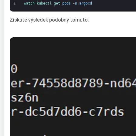
1
watch 
kubectl 
get 
pods
-
n
argocd
Získáte výsledek podobný tomuto: