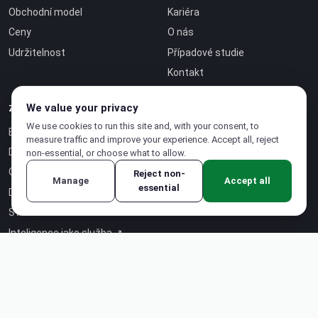
Obchodní model
Kariéra
Ceny
O nás
Udržitelnost
Případové studie
Kontakt
We value your privacy
ZDROJE
We use cookies to run this site and, with your consent, to
Blog
measure traffic and improve your experience. Accept all, reject
Dokumentace
non-essential, or choose what to allow.
Certifikace
Reject non-
Manage
Accept all
essential
Dokumentace API ↗
Stránka stavu ↗
Inteligence jako služba ↗