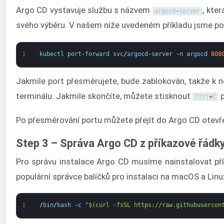
Argo CD vystavuje službu s názvem
, kte
argocd
-
server
svého výběru. V našem níže uvedeném příkladu jsme po
1
kubectl 
port
-
forward 
svc
/
argocd
-
server
-
n
argocd
808
Jakmile port přesměrujete, bude zablokován, takže k 
terminálu. Jakmile skončíte, můžete stisknout
p
Ctrl
+
C
Po přesměrování portu můžete přejít do Argo CD otev
Step 3 – Správa Argo CD z příkazové řádk
Pro správu instalace Argo CD musíme nainstalovat pří
populární správce balíčků pro instalaci na macOS a Li
1
/
bin
/
bash
-
c
"$(curl -fsSL https://raw.githubusercon