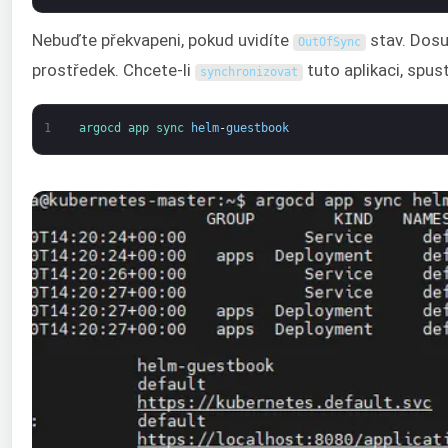
Nebuďte překvapeni, pokud uvidíte
stav. Dosu
OutOfSync
prostředek. Chcete-li
tuto aplikaci, spus
synchronizovat
1
argocd 
app 
sync 
helm
-
guestbook