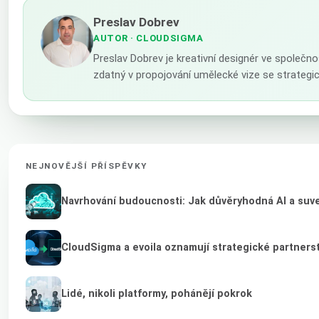
Preslav Dobrev
AUTOR
· CLOUDSIGMA
Preslav Dobrev je kreativní designér ve společno
zdatný v propojování umělecké vize se strateg
NEJNOVĚJŠÍ PŘÍSPĚVKY
Navrhování budoucnosti: Jak důvěryhodná AI a suver
CloudSigma a evoila oznamují strategické partnerst
Lidé, nikoli platformy, pohánějí pokrok