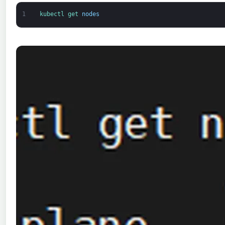
1
kubectl 
get 
nodes