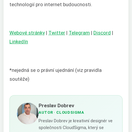
technologií pro internet budoucnosti.
Webové stránky
|
Twitter
|
Telegram
|
Discord
|
LinkedIn
*nejedná se o právní ujednání (viz pravidla
soutěže)
Preslav Dobrev
AUTOR
· CLOUDSIGMA
Preslav Dobrev je kreativní designér ve
společnosti CloudSigma, který se