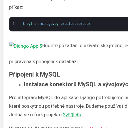
příkaz:
1
$
python 
manage
.
py 
createsuperuser
Budete požádáni o uživatelské jméno, e-m
připravena k připojení k databázi.
Připojení k MySQL
Instalace konektorů MySQL a vývojový
Pro integraci MySQL do aplikace Django potřebujeme ně
které poskytnou potřebné nástroje. Budeme používat 
Jedná se o fork projektu
.
MySQLdb