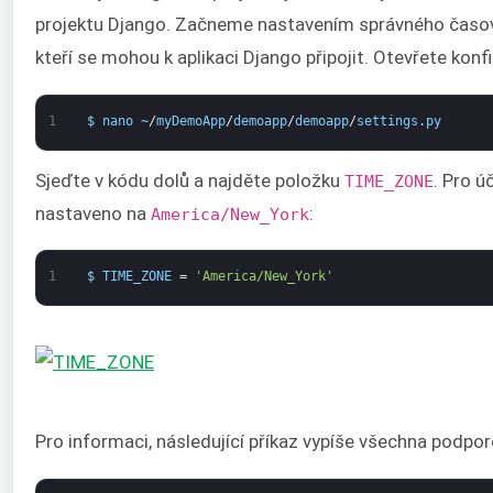
projektu Django. Začneme nastavením správného časo
kteří se mohou k aplikaci Django připojit. Otevřete kon
1
$
nano
~
/
myDemoApp
/
demoapp
/
demoapp
/
settings
.
py
Sjeďte v kódu dolů a najděte položku
. Pro 
TIME_ZONE
nastaveno na
:
America/New_York
1
$
TIME_ZONE
=
'America/New_York'
Pro informaci, následující příkaz vypíše všechna podp