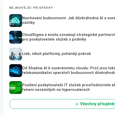
NEJNOVĚJŠÍ PŘÍSPĚVKY
Navrhování budoucnosti: Jak důvěryhodná AI a suver
zážitky
CloudSigma a evoila oznamují strategické partnerstv
pro poskytovatele služeb a podniky
Lidé, nikoli platformy, pohánějí pokrok
Od Shadow AI k suverénnímu cloudu: Proč jsou loká
telekomunikační operátoři budoucností důvěryhod
Posílení poskytovatelů IT služeb prostřednictvím 
řešení nezávislých na hyperscalerech
Všechny příspěvk