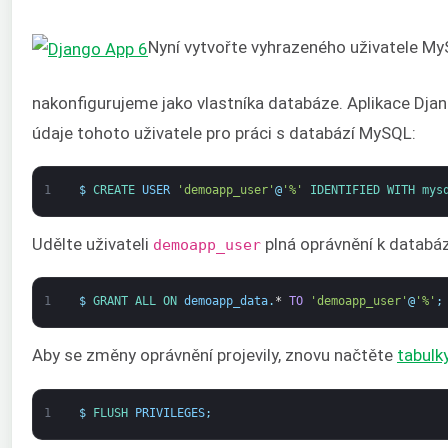
Nyní vytvořte vyhrazeného uživatele My
nakonfigurujeme jako vlastníka databáze. Aplikace Djan
údaje tohoto uživatele pro práci s databází MySQL:
1
$
CREATE 
USER
'demoapp_user'
@
'%'
IDENTIFIED 
WITH 
mys
Udělte uživateli
plná oprávnění k databá
demoapp_user
1
$
GRANT 
ALL 
ON 
demoapp_data
.
*
TO
'demoapp_user'
@
'%'
;
Aby se změny oprávnění projevily, znovu načtěte
tabulk
1
$
FLUSH 
PRIVILEGES
;