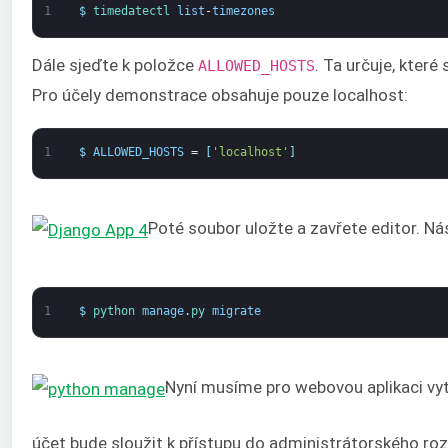
1
$
timedatectl 
list
-
timezones
Dále sjeďte k položce
. Ta určuje, které
ALLOWED_HOSTS
Pro účely demonstrace obsahuje pouze localhost:
1
$
ALLOWED_HOSTS
=
[
'localhost'
]
Poté soubor uložte a zavřete editor. Ná
1
$
python 
manage
.
py 
migrate
Nyní musíme pro webovou aplikaci vyt
účet bude sloužit k přístupu do administrátorského roz