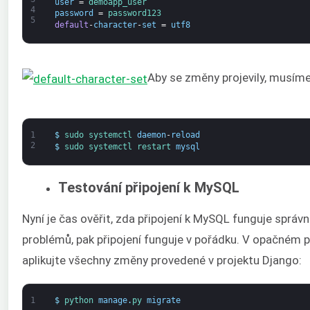
user
=
demoapp_user
4
password
=
password123
5
default
-
character
-
set
=
utf8
Aby se změny projevily, musím
1
$
sudo 
systemctl 
daemon
-
reload
2
$
sudo 
systemctl 
restart 
mysql
Testování připojení k MySQL
Nyní je čas ověřit, zda připojení k MySQL funguje správ
problémů, pak připojení funguje v pořádku. V opačném p
aplikujte všechny změny provedené v projektu Django:
1
$
python 
manage
.
py 
migrate