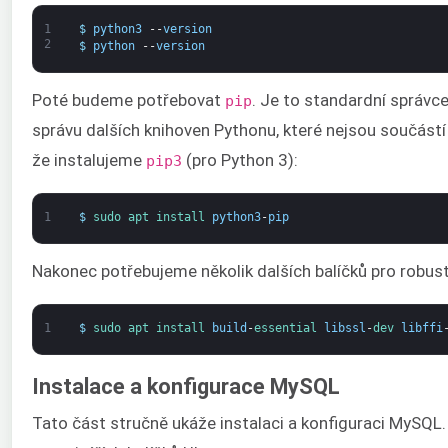
1
$
python3
--
version
2
$
python
--
version
Poté budeme potřebovat
. Je to standardní správce
pip
správu dalších knihoven Pythonu, které nejsou součástí
že instalujeme
(pro Python 3):
pip3
1
$
sudo 
apt 
install 
python3
-
pip
Nakonec potřebujeme několik dalších balíčků pro robus
1
$
sudo 
apt 
install 
build
-
essential 
libssl
-
dev 
libffi
Instalace a konfigurace MySQL
Tato část stručně ukáže instalaci a konfiguraci MySQL.