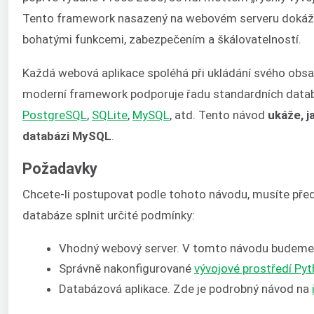
Tento framework nasazený na webovém serveru dokáže 
bohatými funkcemi, zabezpečením a škálovatelností.
Každá webová aplikace spoléhá při ukládání svého obsa
moderní framework podporuje řadu standardních datab
PostgreSQL
,
SQLite
,
MySQL
, atd. Tento návod
ukáže, ja
databázi MySQL
.
Požadavky
Chcete-li postupovat podle tohoto návodu, musíte před
databáze splnit určité podmínky:
Vhodný webový server. V tomto návodu budeme
Správně nakonfigurované
vývojové prostředí Py
Databázová aplikace. Zde je podrobný návod na