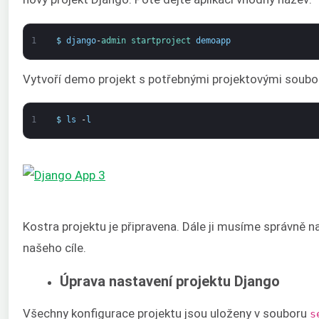
1
$
django
-
admin 
startproject 
demoapp
Vytvoří demo projekt s potřebnými projektovými soubor
1
$
ls
-
l
Kostra projektu je připravena. Dále ji musíme správně 
našeho cíle.
Úprava nastavení projektu Django
Všechny konfigurace projektu jsou uloženy v souboru
s