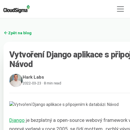
Zpět na blog
Vytvoření Django aplikace s připo
Návod
Hark Labs
2022-03-23 · 8 min read
Django
je bezplatný a open-source webový framework v
poprvé vydané v roce 2005, se řídí mottem „rychlý vývoj