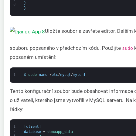
}
8
}
Uložte soubor a zavřete editor. Dalším 
souboru popsaného v předchozím kódu. Použijte
k
sudo
popsaném umístění:
1
$
sudo 
nano
/
etc
/
mysql
/
my
.
cnf
Tento konfigurační soubor bude obsahovat informace o
o uživateli, kterého jsme vytvořili v MySQL serveru. Na 
řádky:
1
[
client
]
2
database
=
demoapp_data
3