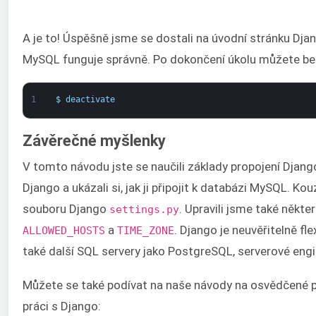
A je to! Úspěšně jsme se dostali na úvodní stránku Djang
MySQL funguje správně. Po dokončení úkolu můžete bezp
1
$
deactivate
Závěrečné myšlenky
V tomto návodu jste se naučili základy propojení Django
Django a ukázali si, jak ji připojit k databázi MySQL. K
souboru Django
. Upravili jsme také někte
settings.py
a
. Django je neuvěřitelně f
ALLOWED_HOSTS
TIME_ZONE
také další SQL servery jako PostgreSQL, serverové engi
Můžete se také podívat na naše návody na osvědčené po
práci s Django: