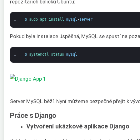
repozitářích balíčků Ubuntu:
1
$
sudo 
apt 
install 
mysql
-
server
Pokud byla instalace úspěšná, MySQL se spustí na pozad
1
$
systemctl 
status 
mysql
Server MySQL běží. Nyní můžeme bezpečně přejít k vývoj
Práce s Django
Vytvoření ukázkové aplikace Django