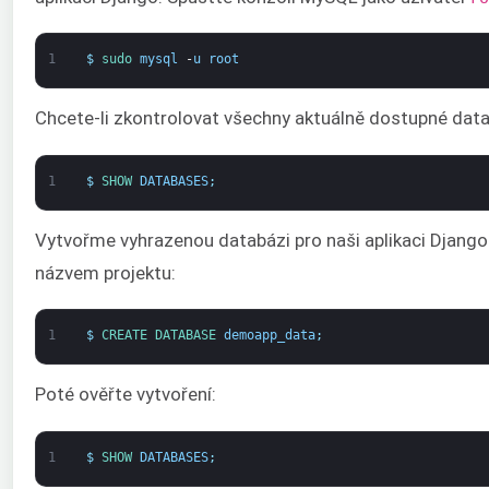
1
$
sudo 
mysql
-
u
root
Chcete-li zkontrolovat všechny aktuálně dostupné data
1
$
SHOW 
DATABASES
;
Vytvořme vyhrazenou databázi pro naši aplikaci Django.
názvem projektu:
1
$
CREATE 
DATABASE 
demoapp_data
;
Poté ověřte vytvoření:
1
$
SHOW 
DATABASES
;