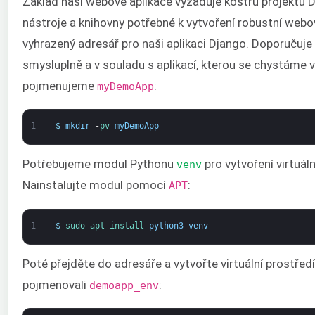
Základ naší webové aplikace vyžaduje kostru projektu 
nástroje a knihovny potřebné k vytvoření robustní webo
vyhrazený adresář pro naši aplikaci Django. Doporučuj
smysluplně a v souladu s aplikací, kterou se chystáme vy
pojmenujeme
:
myDemoApp
1
$
mkdir
-
pv 
myDemoApp
Potřebujeme modul Pythonu
pro vytvoření virtuál
venv
Nainstalujte modul pomocí
:
APT
1
$
sudo 
apt 
install 
python3
-
venv
Poté přejděte do adresáře a vytvořte virtuální prostřed
pojmenovali
:
demoapp_env