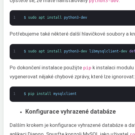
Ujistěte se, že máte nainstalovaný
:
python3-dev
1
$
sudo 
apt 
install 
python3
-
dev
Potřebujeme také některé další hlavičkové soubory a k
1
$
sudo 
apt 
install 
python3
-
dev 
libmysqlclient
-
dev 
de
Po dokončení instalace použijte
k instalaci modul
pip
vygenerovat nějaké chybové zprávy, které lze ignorovat:
1
$
pip 
install 
mysqlclient
Konfigurace vyhrazené databáze
Dalším krokem je konfigurace vyhrazené databáze a da
aplikaci Django. Spusťte konzoli MySQL jako uživatel
ro