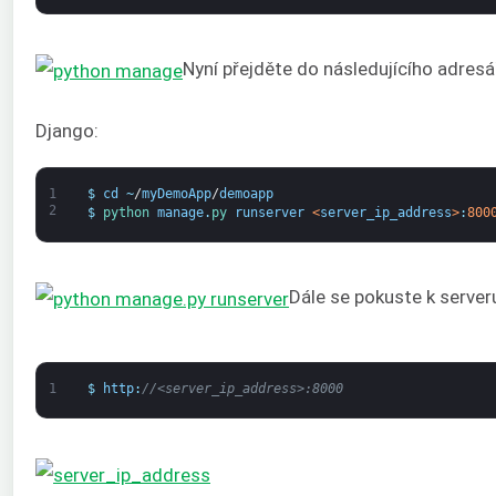
Nyní přejděte do následujícího adresá
Django:
1
$
cd
~
/
myDemoApp
/
demoapp
2
$
python 
manage
.
py 
runserver
<
server_ip_address
>
:
800
Dále se pokuste k server
1
$
http
:
//<server_ip_address>:8000