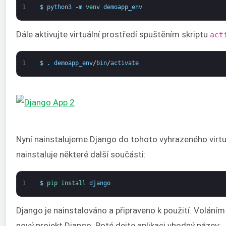
1
$
python3
-
m
venv 
demoapp_env
Dále aktivujte virtuální prostředí spuštěním skriptu
act
1
$
.
demoapp_env
/
bin
/
activate
Nyní nainstalujeme Django do tohoto vyhrazeného virtu
nainstaluje některé další součásti:
1
$
pip 
install 
django
Django je nainstalováno a připraveno k použití. Voláním
nový projekt Django. Poté dejte aplikaci vhodný název: