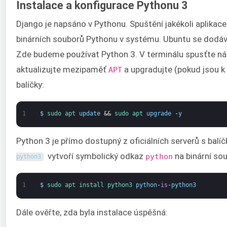
Instalace a konfigurace Pythonu 3
Django je napsáno v Pythonu. Spuštění jakékoli aplikace
binárních souborů Pythonu v systému. Ubuntu se dodá
Zde budeme používat Python 3. V terminálu spusťte násl
aktualizujte mezipaměť
a upgradujte (pokud jsou k
APT
balíčky:
1
$
sudo 
apt 
update
&&
sudo 
apt 
upgrade
-
y
Python 3 je přímo dostupný z oficiálních serverů s balí
vytvoří symbolický odkaz
na binární so
python
python3
1
$
sudo 
apt 
install 
python3 
python
-
is
-
python3
Dále ověřte, zda byla instalace úspěšná: