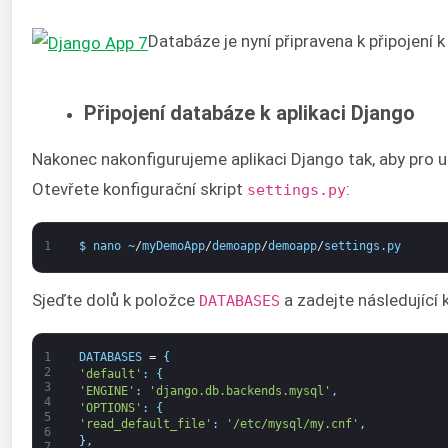
Databáze je nyní připravena k připojení k
Připojení databáze k aplikaci Django
Nakonec nakonfigurujeme aplikaci Django tak, aby pro u
Otevřete konfigurační skript
:
settings.py
1
$
nano
~
/
myDemoApp
/
demoapp
/
demoapp
/
settings
.
py
Sjeďte dolů k položce
a zadejte následující 
DATABASES
1
DATABASES
=
{
2
'default'
:
{
3
'ENGINE'
:
'django.db.backends.mysql'
,
4
'OPTIONS'
:
{
5
'read_default_file'
:
'/etc/mysql/my.cnf'
,
6
}
,
7