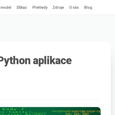
 model
Důkaz
Přehledy
Zdroje
O nás
Blog
Python aplikace