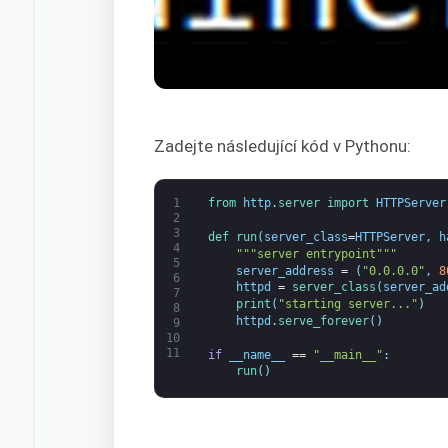
Zadejte následující kód v Pythonu:
1
from 
http
.
server 
import 
HTTPServer
2
3
def 
run
(
server_class
=
HTTPServer
,
h
4
""
"server entrypoint"
""
5
server_address
=
(
"0.0.0.0"
,
8
6
httpd
=
server_class
(
server_ad
7
print
(
"starting server..."
)
8
httpd
.
serve_forever
(
)
9
10
11
if
__name__
==
"__main__"
:
run
(
)