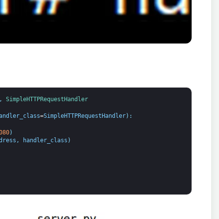
,
SimpleHTTPRequestHandler
andler_class
=
SimpleHTTPRequestHandler
)
:
080
)
dress
,
handler_class
)