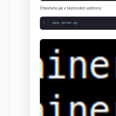
Otevřete jej v textovém editoru:
1
nano 
server
.
py