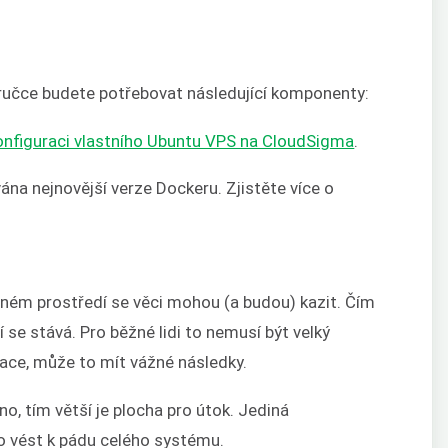
íručce budete potřebovat následující komponenty:
onfiguraci vlastního Ubuntu VPS na CloudSigma
.
ána nejnovější verze Dockeru. Zjistěte více o
jném prostředí se věci mohou (a budou) kazit. Čím
 se stává. Pro běžné lidi to nemusí být velký
kace, může to mít vážné následky.
o, tím větší je plocha pro útok. Jediná
 vést k pádu celého systému.