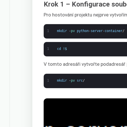
Krok 1 – Konfigurace sou
Pro hostování projektu nejprve vytvoří
1
mkdir
-
pv 
python
-
server
-
container
/
1
cd
!
$
V tomto adresáři vytvořte podadresář
1
mkdir
-
pv 
src
/