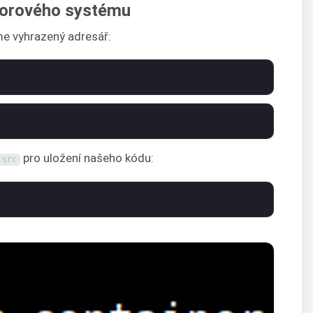
borového systému
me vyhrazený adresář:
pro uložení našeho kódu:
src