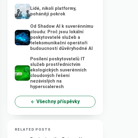
Lidé, nikoli platformy,
pohánějí pokrok
Od Shadow AI k suverénnímu
cloudu: Proč jsou lokální
poskytovatelé služeb a
telekomunikační operátoři
budoucností důvěryhodné AI
Posílení poskytovatelů IT
služeb prostřednictvím
ekologických suverénních
cloudových řešení
nezávislých na
hyperscalerech
Všechny příspěvky
RELATED POSTS