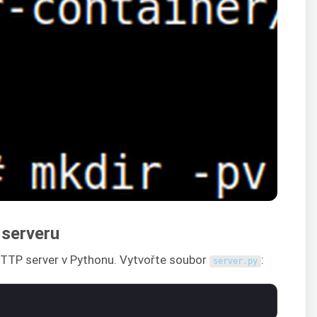
 serveru
TTP server v Pythonu. Vytvořte soubor
:
server
.
py