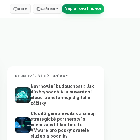
Naplánovat hovor
Auto
Čeština
NEJNOVĚJŠÍ PŘÍSPĚVKY
Navrhování budoucnosti: Jak
důvěryhodná AI a suverénní
cloud transformují digitální
zážitky
CloudSigma a evoila oznamují
strategické partnerství s
cílem zajistit kontinuitu
VMware pro poskytovatele
služeb a podniky