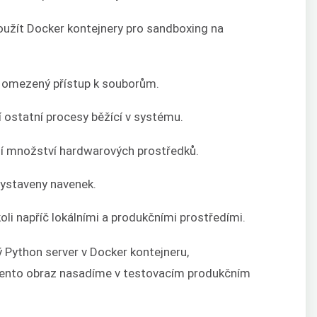
užít Docker kontejnery pro sandboxing na
t omezený přístup k souborům.
í ostatní procesy běžící v systému.
tní množství hardwarových prostředků.
vystaveny navenek.
li napříč lokálními a produkčními prostředími.
Python server v Docker kontejneru,
tento obraz nasadíme v testovacím produkčním