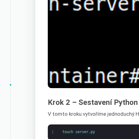
Krok 2 – Sestavení Python
V tomto kroku vytvoříme jednoduchý H
1
touch 
server
.
py