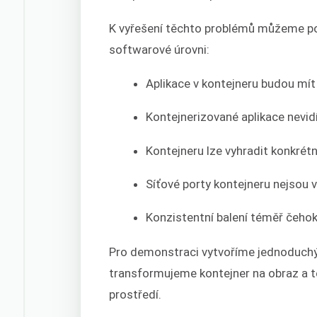
K vyřešení těchto problémů můžeme po
softwarové úrovni:
Aplikace v kontejneru budou mí
Kontejnerizované aplikace nevid
Kontejneru lze vyhradit konkré
Síťové porty kontejneru nejsou 
Konzistentní balení téměř čehoko
Pro demonstraci vytvoříme jednoduchý 
transformujeme kontejner na obraz a 
prostředí.