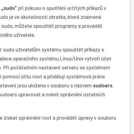
t
„sudo“
při pokusu o spuštění určitých příkazů v
udo je ve skutečnosti zkratka, která znamená
az sudo, můžete spouštět programy a provádět
iného uživatele.
z sudo uživatelům systému spouštět příkazy s
talace operačního systému Linux/Unix vytvoří účet
le. Při počátečním nastavení serveru se systémem
jí pomocí účtu root a přidělují systémová práva
stavení jsou uložena v souboru s názvem
sudoers
.
sudoers upravovat a měnit oprávnění ostatních
 získat oprávnění root a provádět úpravy v souboru