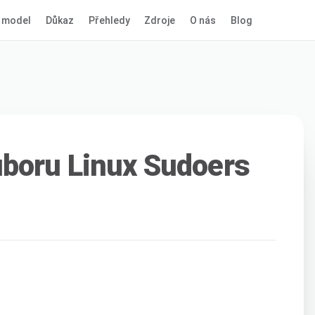
 model
Důkaz
Přehledy
Zdroje
O nás
Blog
uboru Linux Sudoers