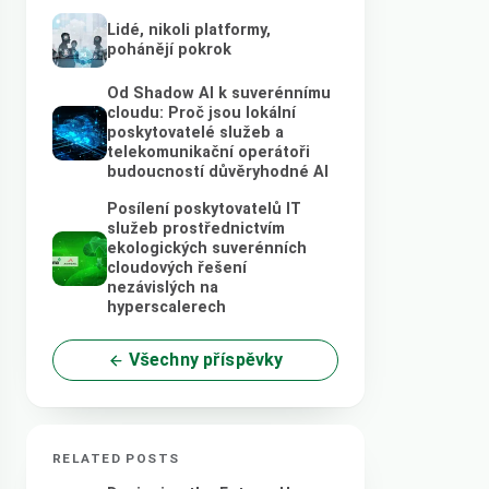
Lidé, nikoli platformy,
pohánějí pokrok
Od Shadow AI k suverénnímu
cloudu: Proč jsou lokální
poskytovatelé služeb a
telekomunikační operátoři
budoucností důvěryhodné AI
Posílení poskytovatelů IT
služeb prostřednictvím
ekologických suverénních
cloudových řešení
nezávislých na
hyperscalerech
Všechny příspěvky
RELATED POSTS