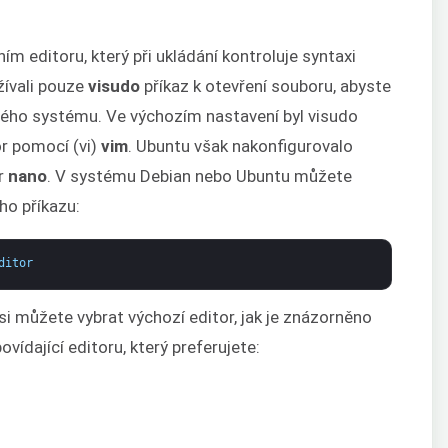
ím editoru, který při ukládání kontroluje syntaxi
žívali pouze
visudo
příkaz k otevření souboru, abyste
vého systému. Ve výchozím nastavení byl visudo
or pomocí (vi)
vim
. Ubuntu však nakonfigurovalo
or
nano
. V systému Debian nebo Ubuntu můžete
ího příkazu:
ditor
si můžete vybrat výchozí editor, jak je znázorněno
vídající editoru, který preferujete: