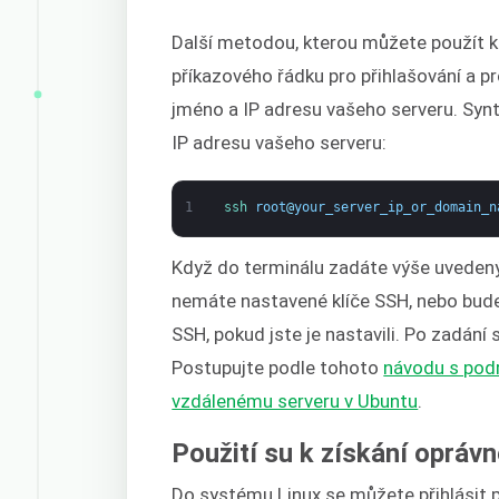
Další metodou, kterou můžete použít k p
příkazového řádku pro přihlašování a p
jméno a IP adresu vašeho serveru. Synta
IP adresu vašeho serveru:
1
ssh 
root
@
your_server_ip_or_domain_n
Když do terminálu zadáte výše uvedený 
nemáte nastavené klíče SSH, nebo budet
SSH, pokud jste je nastavili. Po zadání
Postupujte podle tohoto
návodu s podr
vzdálenému serveru v Ubuntu
.
Použití su k získání oprávn
Do systému Linux se můžete přihlásit po