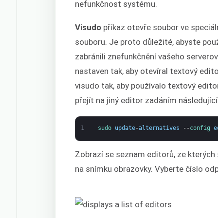
nefunkčnost systému.
Visudo
příkaz otevře soubor ve speciáln
souboru. Je proto důležité, abyste pou
zabránili znefunkčnění vašeho servero
nastaven tak, aby otevíral textový edit
visudo tak, aby používalo textový edit
přejít na jiný editor zadáním následujíc
1
sudo 
update
-
alternatives
--
config 
e
Zobrazí se seznam editorů, ze kterých 
na snímku obrazovky. Vyberte číslo odpo