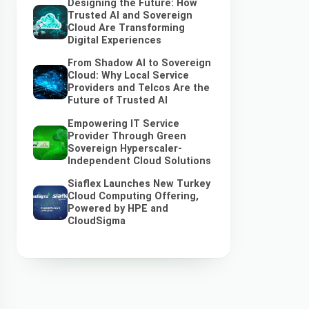
Designing the Future: How
Trusted AI and Sovereign
Cloud Are Transforming
Digital Experiences
From Shadow AI to Sovereign
Cloud: Why Local Service
Providers and Telcos Are the
Future of Trusted AI
Empowering IT Service
Provider Through Green
Sovereign Hyperscaler-
Independent Cloud Solutions
Siaflex Launches New Turkey
Cloud Computing Offering,
Powered by HPE and
CloudSigma