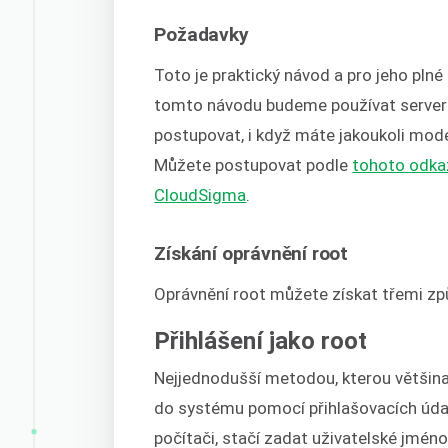
Požadavky
Toto je praktický návod a pro jeho pln
tomto návodu budeme používat server
postupovat, i když máte jakoukoli moder
Můžete postupovat podle
tohoto odkaz
CloudSigma
.
Získání oprávnění root
Oprávnění root můžete získat třemi způ
Přihlášení jako root
Nejjednodušší metodou, kterou většina l
do systému pomocí přihlašovacích údaj
počítači, stačí zadat uživatelské jméno