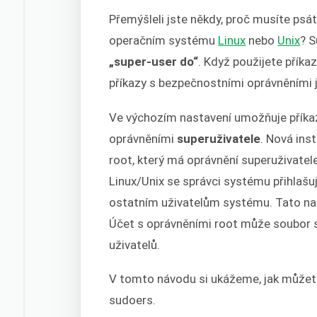
Přemýšleli jste někdy, proč musíte psá
operačním systému
Linux
nebo
Unix
? S
„super-user do“
. Když použijete přík
příkazy s bezpečnostními oprávněními j
Ve výchozím nastavení umožňuje příka
oprávněními
superuživatele
. Nová ins
root, který má oprávnění superuživate
Linux/Unix se správci systému přihlašu
ostatním uživatelům systému. Tato na
Účet s oprávněními root může soubor 
uživatelů.
V tomto návodu si ukážeme, jak můžete
sudoers.