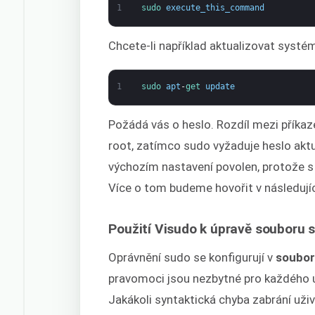
1
sudo 
execute_this_command
Chcete-li například aktualizovat systé
1
sudo 
apt
-
get 
update
Požádá vás o heslo. Rozdíl mezi přík
root, zatímco sudo vyžaduje heslo aktu
výchozím nastavení povolen, protože s
Více o tom budeme hovořit v následují
Použití Visudo k úpravě souboru 
Oprávnění sudo se konfigurují v
soubor
pravomoci jsou nezbytné pro každého už
Jakákoli syntaktická chyba zabrání uži