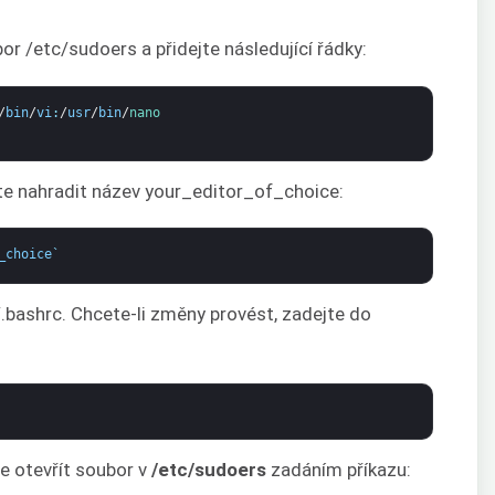
or /etc/sudoers a přidejte následující řádky:
/
bin
/
vi
:
/
usr
/
bin
/
nano
te nahradit název your_editor_of_choice:
_choice
`
.bashrc. Chcete-li změny provést, zadejte do
e otevřít soubor v
/etc/sudoers
zadáním příkazu: