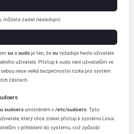
m, můžete zadat následující:
azem
su
a
sudo
je ten, že
su
vyžaduje heslo uživatele
álního uživatele. Přístup k sudo není uživatelům ve
 sebou nese velká bezpečnostní rizika pro systém.
cích částech.
sudoers
u sudoers
umístěném v
/etc/sudoers
. Tyto
ivatele, který chce získat přístup k systému Linux.
vatelům v přihlášení do systému, což způsobí