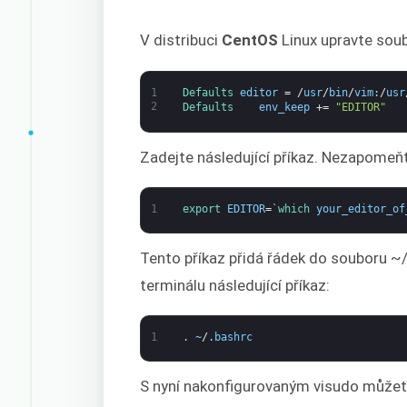
V distribuci
CentOS
Linux upravte soub
1
Defaults 
editor
=
/
usr
/
bin
/
vim
:
/
usr
2
Defaults    
env_keep
+=
"EDITOR"
Zadejte následující příkaz. Nezapomeň
1
export 
EDITOR
=
`
which 
your_editor_of
Tento příkaz přidá řádek do souboru ~/
terminálu následující příkaz:
1
.
~
/
.
bashrc
S nyní nakonfigurovaným visudo můžet