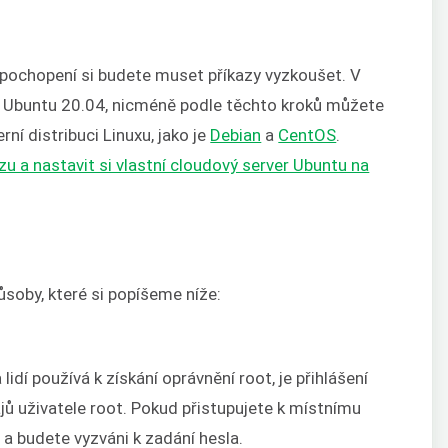
é pochopení si budete muset příkazy vyzkoušet. V
 Ubuntu 20.04, nicméně podle těchto kroků můžete
ní distribuci Linuxu, jako je
Debian
a
CentOS
.
u a nastavit si vlastní cloudový server Ubuntu na
soby, které si popíšeme níže:
idí používá k získání oprávnění root, je přihlášení
ů uživatele root. Pokud přistupujete k místnímu
 a budete vyzváni k zadání hesla.