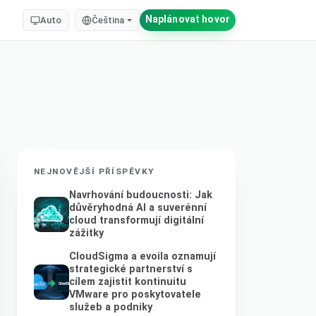
Naplánovat hovor
Auto
Čeština
NEJNOVĚJŠÍ PŘÍSPĚVKY
Navrhování budoucnosti: Jak
důvěryhodná AI a suverénní
cloud transformují digitální
zážitky
CloudSigma a evoila oznamují
strategické partnerství s
cílem zajistit kontinuitu
VMware pro poskytovatele
služeb a podniky