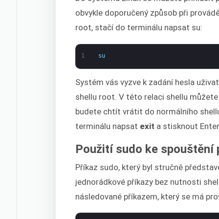
obvykle doporučený způsob při prováděn
root, stačí do terminálu napsat su:
1
su
Systém vás vyzve k zadání hesla uživate
shellu root. V této relaci shellu můžet
budete chtít vrátit do normálního shell
terminálu napsat
exit
a stisknout Enter
Použití sudo ke spouštění 
Příkaz sudo, který byl stručně předst
jednorádkové příkazy bez nutnosti she
následované příkazem, který se má pro