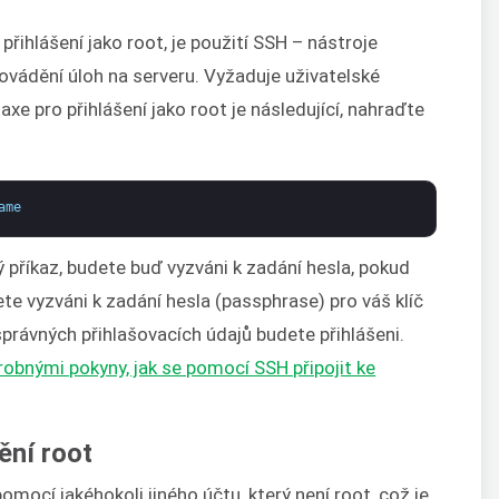
řihlášení jako root, je použití SSH – nástroje
rovádění úloh na serveru. Vyžaduje uživatelské
xe pro přihlášení jako root je následující, nahraďte
ame
příkaz, budete buď vyzváni k zadání hesla, pokud
e vyzváni k zadání hesla (passphrase) pro váš klíč
 správných přihlašovacích údajů budete přihlášeni.
obnými pokyny, jak se pomocí SSH připojit ke
ění root
mocí jakéhokoli jiného účtu, který není root, což je