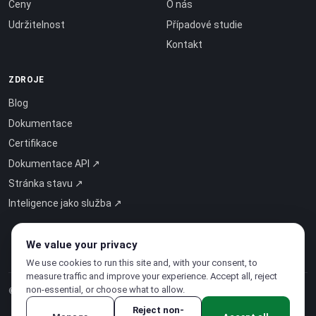
Ceny
O nás
Udržitelnost
Případové studie
Kontakt
ZDROJE
Blog
Dokumentace
Certifikace
Dokumentace API ↗
Stránka stavu ↗
Inteligence jako služba ↗
We value your privacy
We use cookies to run this site and, with your consent, to
measure traffic and improve your experience. Accept all, reject
non-essential, or choose what to allow.
© 2026 CloudSigma Holding AG.
Všechna práva vyhrazena
.
Reject non-