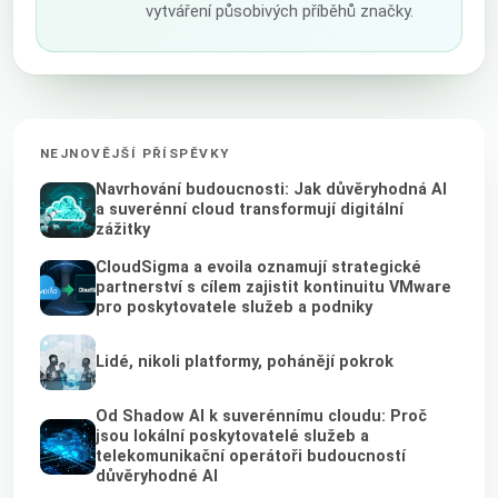
vytváření působivých příběhů značky.
NEJNOVĚJŠÍ PŘÍSPĚVKY
Navrhování budoucnosti: Jak důvěryhodná AI
a suverénní cloud transformují digitální
zážitky
CloudSigma a evoila oznamují strategické
partnerství s cílem zajistit kontinuitu VMware
pro poskytovatele služeb a podniky
Lidé, nikoli platformy, pohánějí pokrok
Od Shadow AI k suverénnímu cloudu: Proč
jsou lokální poskytovatelé služeb a
telekomunikační operátoři budoucností
důvěryhodné AI