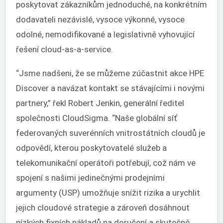
poskytovat zákazníkům jednoduché, na konkrétním
dodavateli nezávislé, vysoce výkonné, vysoce
odolné, nemodifikované a legislativně vyhovující
řešení cloud-as-a-service.
“Jsme nadšeni, že se můžeme zúčastnit akce HPE
Discover a navázat kontakt se stávajícími i novými
partnery,” řekl Robert Jenkin, generální ředitel
společnosti CloudSigma. “Naše globální síť
federovaných suverénních vnitrostátních cloudů je
odpovědí, kterou poskytovatelé služeb a
telekomunikační operátoři potřebují, což nám ve
spojení s našimi jedinečnými prodejními
argumenty (USP) umožňuje snížit rizika a urychlit
jejich cloudové strategie a zároveň dosáhnout
nízkých fixních nákladů na doručení a skutečně