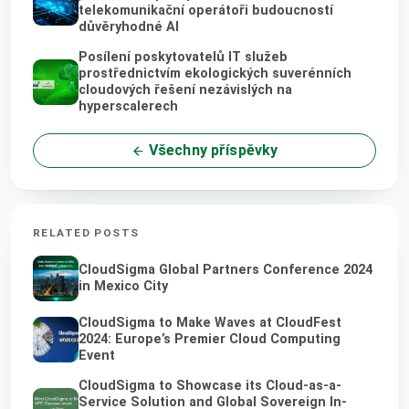
telekomunikační operátoři budoucností
důvěryhodné AI
Posílení poskytovatelů IT služeb
prostřednictvím ekologických suverénních
cloudových řešení nezávislých na
hyperscalerech
Všechny příspěvky
RELATED POSTS
CloudSigma Global Partners Conference 2024
in Mexico City
CloudSigma to Make Waves at CloudFest
2024: Europe’s Premier Cloud Computing
Event
CloudSigma to Showcase its Cloud-as-a-
Service Solution and Global Sovereign In-