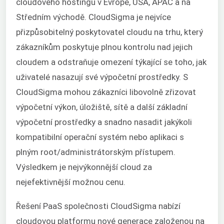
cloudového hostingu v Evropě, USA, APAC a na
Středním východě. CloudSigma je nejvíce
přizpůsobitelný poskytovatel cloudu na trhu, který
zákazníkům poskytuje plnou kontrolu nad jejich
cloudem a odstraňuje omezení týkající se toho, jak
uživatelé nasazují své výpočetní prostředky. S
CloudSigma mohou zákazníci libovolně zřizovat
výpočetní výkon, úložiště, sítě a další základní
výpočetní prostředky a snadno nasadit jakýkoli
kompatibilní operační systém nebo aplikaci s
plným root/administrátorským přístupem.
Výsledkem je nejvýkonnější cloud za
nejefektivnější možnou cenu.
Řešení
PaaS
společnosti CloudSigma nabízí
cloudovou platformu nové generace založenou na