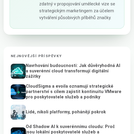
zdatný v propojování umělecké vize se
strategickým marketingem za účelem
vytváření působivých příběhů značky.
NEJNOVĚJŠÍ PŘÍSPĚVKY
Navrhování budoucnosti: Jak důvěryhodná AI
a suverénní cloud transformují digitální
zážitky
CloudSigma a evoila oznamují strategické
partnerství s cílem zajistit kontinuitu VMware
pro poskytovatele služeb a podniky
Lidé, nikoli platformy, pohánějí pokrok
Od Shadow AI k suverénnímu cloudu: Proč
jsou lokální poskytovatelé služeb a