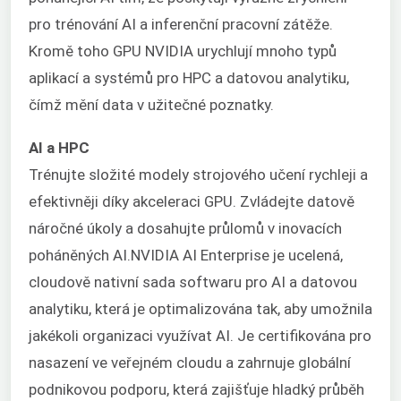
pro trénování AI a inferenční pracovní zátěže.
Kromě toho GPU NVIDIA urychlují mnoho typů
aplikací a systémů pro HPC a datovou analytiku,
čímž mění data v užitečné poznatky.
AI a HPC
Trénujte složité modely strojového učení rychleji a
efektivněji díky akceleraci GPU. Zvládejte datově
náročné úkoly a dosahujte průlomů v inovacích
poháněných AI.
NVIDIA AI Enterprise je ucelená,
cloudově nativní sada softwaru pro AI a datovou
analytiku, která je optimalizována tak, aby umožnila
jakékoli organizaci využívat AI. Je certifikována pro
nasazení ve veřejném cloudu a zahrnuje globální
podnikovou podporu, která zajišťuje hladký průběh