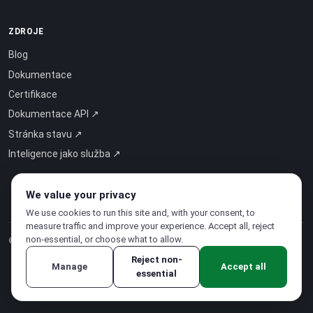
ZDROJE
Blog
Dokumentace
Certifikace
Dokumentace API ↗
Stránka stavu ↗
Inteligence jako služba ↗
We value your privacy
We use cookies to run this site and, with your consent, to
measure traffic and improve your experience. Accept all, reject
non-essential, or choose what to allow.
© 2026 CloudSigma Holding AG.
Všechna práva vyhrazena
.
Reject non-
Manage
Accept all
essential
Zásady ochrany osobních údajů
·
Podmínky služby