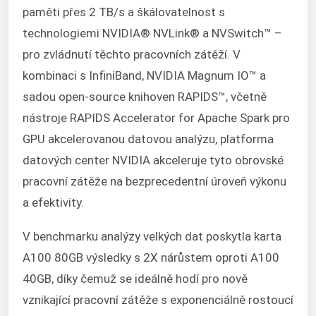
paměti přes 2 TB/s a škálovatelnost s
technologiemi NVIDIA® NVLink® a NVSwitch™ –
pro zvládnutí těchto pracovních zátěží. V
kombinaci s InfiniBand, NVIDIA Magnum IO™ a
sadou open-source knihoven RAPIDS™, včetně
nástroje RAPIDS Accelerator for Apache Spark pro
GPU akcelerovanou datovou analýzu, platforma
datových center NVIDIA akceleruje tyto obrovské
pracovní zátěže na bezprecedentní úroveň výkonu
a efektivity.
V benchmarku analýzy velkých dat poskytla karta
A100 80GB výsledky s 2X nárůstem oproti A100
40GB, díky čemuž se ideálně hodí pro nově
vznikající pracovní zátěže s exponenciálně rostoucí