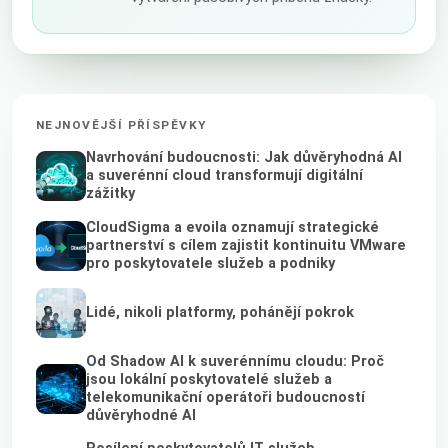
NEJNOVĚJŠÍ PŘÍSPĚVKY
Navrhování budoucnosti: Jak důvěryhodná AI
a suverénní cloud transformují digitální
zážitky
CloudSigma a evoila oznamují strategické
partnerství s cílem zajistit kontinuitu VMware
pro poskytovatele služeb a podniky
Lidé, nikoli platformy, pohánějí pokrok
Od Shadow AI k suverénnímu cloudu: Proč
jsou lokální poskytovatelé služeb a
telekomunikační operátoři budoucností
důvěryhodné AI