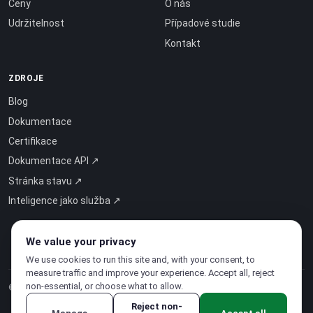
Ceny
O nás
Udržitelnost
Případové studie
Kontakt
ZDROJE
Blog
Dokumentace
Certifikace
Dokumentace API ↗
Stránka stavu ↗
Inteligence jako služba ↗
We value your privacy
We use cookies to run this site and, with your consent, to
measure traffic and improve your experience. Accept all, reject
non-essential, or choose what to allow.
© 2026 CloudSigma Holding AG.
Všechna práva vyhrazena
.
Reject non-