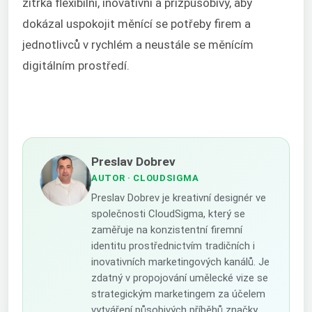
zítřka flexibilní, inovativní a přizpůsobivý, aby
dokázal uspokojit měnící se potřeby firem a
jednotlivců v rychlém a neustále se měnícím
digitálním prostředí.
Preslav Dobrev
AUTOR
· CLOUDSIGMA
Preslav Dobrev je kreativní designér ve
společnosti CloudSigma, který se
zaměřuje na konzistentní firemní
identitu prostřednictvím tradičních i
inovativních marketingových kanálů. Je
zdatný v propojování umělecké vize se
strategickým marketingem za účelem
vytváření působivých příběhů značky.