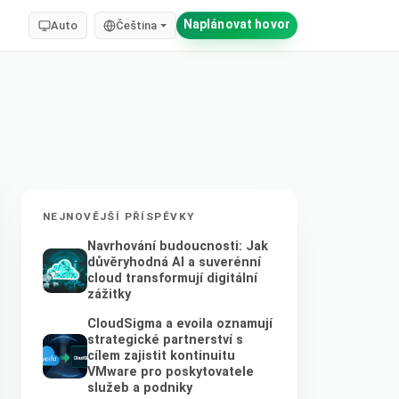
Naplánovat hovor
Auto
Čeština
NEJNOVĚJŠÍ PŘÍSPĚVKY
Navrhování budoucnosti: Jak
důvěryhodná AI a suverénní
cloud transformují digitální
zážitky
CloudSigma a evoila oznamují
strategické partnerství s
cílem zajistit kontinuitu
VMware pro poskytovatele
služeb a podniky