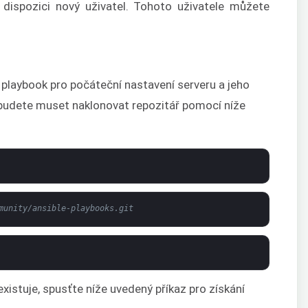
 dispozici nový uživatel. Tohoto uživatele můžete
 playbook pro počáteční nastavení serveru a jeho
, budete muset naklonovat repozitář pomocí níže
munity/ansible-playbooks.git
xistuje, spusťte níže uvedený příkaz pro získání