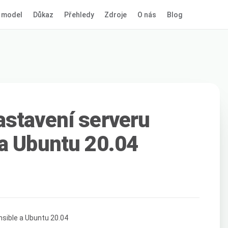
 model
Důkaz
Přehledy
Zdroje
O nás
Blog
astavení serveru
a Ubuntu 20.04