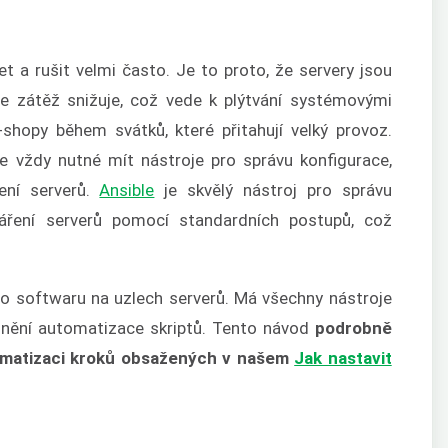
t a rušit velmi často. Je to proto, že servery jsou
se zátěž snižuje, což vede k plýtvání systémovými
shopy během svátků, které přitahují velký provoz.
je vždy nutné mít nástroje pro správu konfigurace,
ení serverů.
Ansible
je skvělý nástroj pro správu
váření serverů pomocí standardních postupů, což
ího softwaru na uzlech serverů. Má všechny nástroje
dnění automatizace skriptů. Tento návod
podrobně
utomatizaci kroků obsažených v našem
Jak nastavit