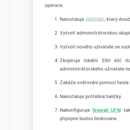
operace:
Nainstaluje
, který Ansi
aptitude
Vytvoří administrátorskou skup
Vytvoří nového uživatele se su
Zkopíruje lokální SSH klíč 
administrátorského uživatele na
Zakáže ověřování pomocí hesla p
Nainstaluje potřebné balíčky.
Nakonfiguruje
firewall UFW
tak
připojení budou blokována.