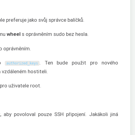
ble preferuje jako svůj správce balíčků.
inu
wheel
s oprávněním sudo bez hesla.
do oprávněním.
do
. Ten bude použit pro nového
authorized_keys
 vzdáleném hostiteli.
ro uživatele root.
, aby povoloval pouze SSH připojení. Jakákoli jiná