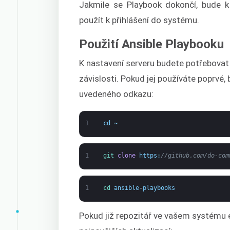
Jakmile se Playbook dokončí, bude k
použít k přihlášení do systému.
Použití Ansible Playbooku
K nastavení serveru budete potřebovat
závislosti. Pokud jej používáte poprvé
uvedeného odkazu:
1
cd
~
1
git 
clone
https
:
//github.com/do-com
1
cd 
ansible
-
playbooks
Pokud již repozitář ve vašem systému e