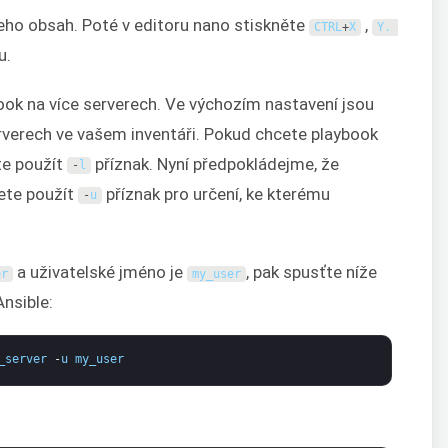
jeho obsah. Poté v editoru nano stiskněte
,
CTRL
+
X
Y
.
u.
book na více serverech. Ve výchozím nastavení jsou
rverech ve vašem inventáři. Pokud chcete playbook
te použít
příznak. Nyní předpokládejme, že
-
l
žete použít
příznak pro určení, ke kterému
-
u
a uživatelské jméno je
, pak spusťte níže
er
my_user
Ansible:
_server
-
u
my_user