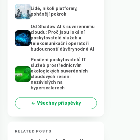
Lidé, nikoli platformy,
pohánějí pokrok
Od Shadow AI k suverénnímu
cloudu: Proč jsou lokální
poskytovatelé služeb a
telekomunikační operátoři
budoucností důvěryhodné AI
Posílení poskytovatelů IT
služeb prostřednictvím
ekologických suverénních
cloudových řešení
nezávislých na
hyperscalerech
Všechny příspěvky
RELATED POSTS