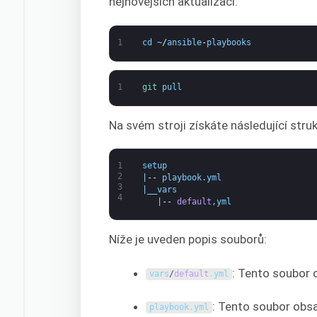
nejnovějších aktualizací:
1
cd
~
/
ansible
-
playbooks
1
git 
pull
Na svém stroji získáte následující stru
1
setup
2
|
--
playbook
.
yml
3
|
__vars
4
|
--
default
,
yml
Níže je uveden popis souborů:
: Tento soubor 
vars
/
default
.
yml
: Tento soubor obsa
playbook
.
yml