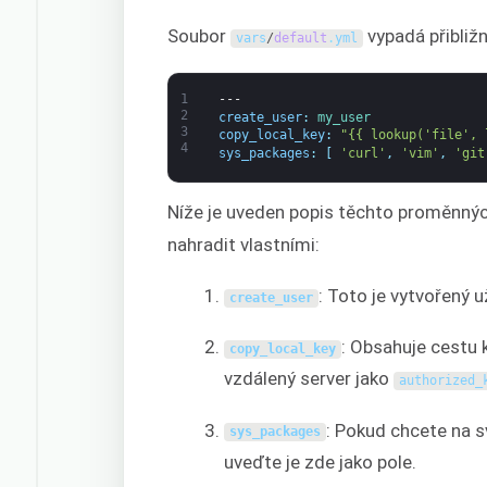
Soubor
vypadá přibližn
vars
/
default
.
yml
1
---
2
create_user
:
my_user
3
copy_local_key
:
"{{ lookup('file', 
4
sys_packages
:
[
'curl'
,
'vim'
,
'git
Níže je uveden popis těchto proměnných
nahradit vlastními:
: Toto je vytvořený 
create_user
: Obsahuje cestu 
copy_local_key
vzdálený server jako
authorized_
: Pokud chcete na sv
sys_packages
uveďte je zde jako pole.