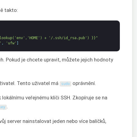
ě takto:
lookup('env','HOME') + '/.ssh/id_rsa.pub') }}"
'
,
'ufw'
]
. Pokud je chcete upravit, můžete jejich hodnoty
uživatel. Tento uživatel má
oprávnění.
sudo
k lokálnímu veřejnému klíči SSH. Zkopíruje se na
.
key
ůj server nainstalovat jeden nebo více balíčků,