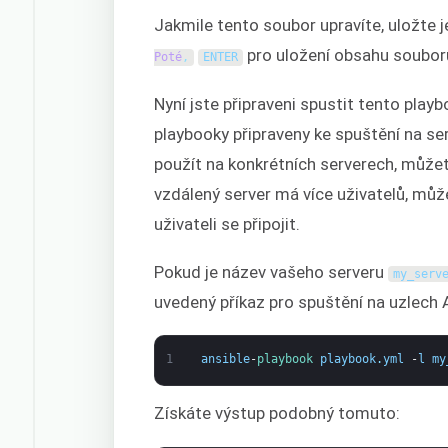
Jakmile tento soubor upravíte, uložte 
pro uložení obsahu soubor
Poté
,
ENTER
Nyní jste připraveni spustit tento play
playbooky připraveny ke spuštění na se
použít na konkrétních serverech, může
vzdálený server má více uživatelů, mů
uživateli se připojit.
Pokud je název vašeho serveru
my_serv
uvedený příkaz pro spuštění na uzlech 
1
ansible
-
playbook 
playbook
.
yml
-
l
my
Získáte výstup podobný tomuto: