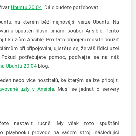
žívat
Ubuntu 20.04
. Dále budete potřebovat:
buntu, na kterém běží nejnovější verze Ubuntu. Na
ován a spuštěn hlavní binární soubor Ansible. Tento
ojit k uzlům Ansible. Pro tato připojení musíte použít
lémům při připojování, ujistěte se, že váš řídicí uzel
. Pokud potřebujete pomoc, podívejte se na náš
 na Ubuntu 20.04
blog.
jeden nebo více hostitelů, ke kterým se lze připojit.
avované uzly v Ansible
. Musí se jednat o servery
ete nastavit ručně. My však toto spuštění
o playbooku provede na vašem stroji následující