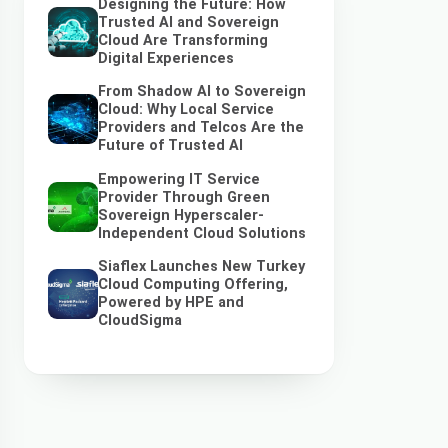
Designing the Future: How
Trusted AI and Sovereign
Cloud Are Transforming
Digital Experiences
From Shadow AI to Sovereign
Cloud: Why Local Service
Providers and Telcos Are the
Future of Trusted AI
Empowering IT Service
Provider Through Green
Sovereign Hyperscaler-
Independent Cloud Solutions
Siaflex Launches New Turkey
Cloud Computing Offering,
Powered by HPE and
CloudSigma