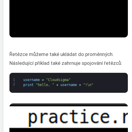
Řetězce můžeme také ukládat do proměnných.
Následující příklad také zahrnuje spojování řetězců:
1
username
=
"Cloudsigma"
2
print
"hello, "
+
username
+
"!\n"