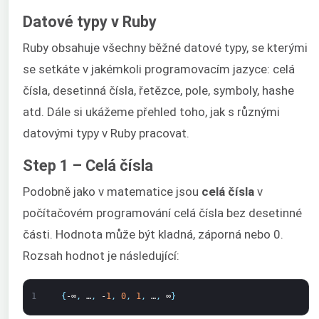
Datové typy v Ruby
Ruby obsahuje všechny běžné datové typy, se kterými
se setkáte v jakémkoli programovacím jazyce: celá
čísla, desetinná čísla, řetězce, pole, symboly, hashe
atd. Dále si ukážeme přehled toho, jak s různými
datovými typy v Ruby pracovat.
Step 1 – Celá čísla
Podobně jako v matematice jsou
celá čísla
v
počítačovém programování celá čísla bez desetinné
části. Hodnota může být kladná, záporná nebo 0.
Rozsah hodnot je následující:
1
{
-∞
,
…
,
-
1
,
0
,
1
,
…
,
∞
}