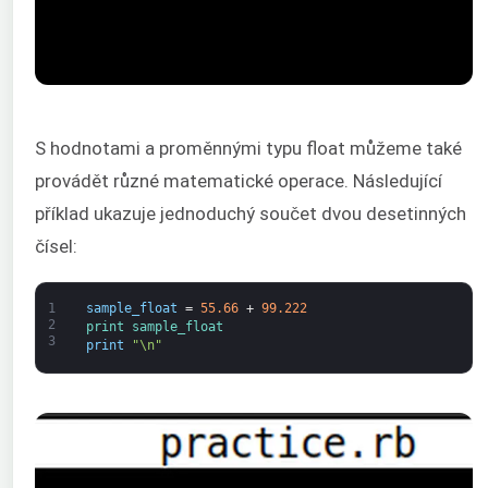
S hodnotami a proměnnými typu float můžeme také
provádět různé matematické operace. Následující
příklad ukazuje jednoduchý součet dvou desetinných
čísel:
1
sample_float
=
55.66
+
99.222
2
print 
sample_float
3
print
"\n"