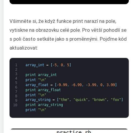
Všimněte si, že když funkce print narazí na pole,
vytiskne na obrazovku celé pole. Pro větší pohodlí se
s poli často setkáte jako s proměnnými. Pojďme kód
aktualizovat:
1
array_int
=
[
-
5
,
0
,
5
]
2
3
print 
array_int
4
print
"\n"
5
array_float
=
[
-
9.99
,
-
6.99
,
-
3.99
,
0
,
3.99
]
6
print 
array_float
7
print
"\n"
8
array_string
=
[
"the"
,
"quick"
,
"brown"
,
"fox"
]
9
print 
array_string
10
print
"\n"