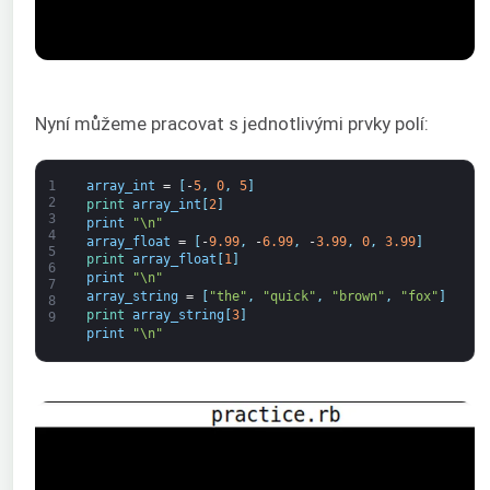
Nyní můžeme pracovat s jednotlivými prvky polí:
1
array_int
=
[
-
5
,
0
,
5
]
2
print 
array_int
[
2
]
3
print
"\n"
4
array_float
=
[
-
9.99
,
-
6.99
,
-
3.99
,
0
,
3.99
]
5
print 
array_float
[
1
]
6
print
"\n"
7
array_string
=
[
"the"
,
"quick"
,
"brown"
,
"fox"
]
8
print 
array_string
[
3
]
9
print
"\n"