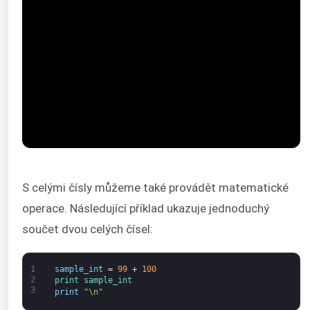
S celými čísly můžeme také provádět matematické
operace. Následující příklad ukazuje jednoduchý
součet dvou celých čísel:
1
sample_int
=
99
+
100
2
print 
sample_int
3
print
"\n"