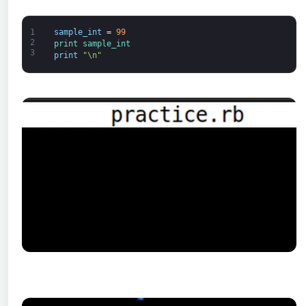
1
sample_int
=
99
2
print 
sample_int
3
print
"\n"