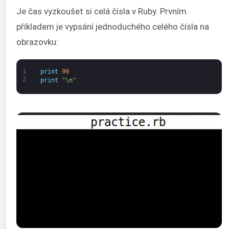
Je čas vyzkoušet si celá čísla v Ruby. Prvním
příkladem je vypsání jednoduchého celého čísla na
obrazovku:
1
print
99
2
print
"\n"