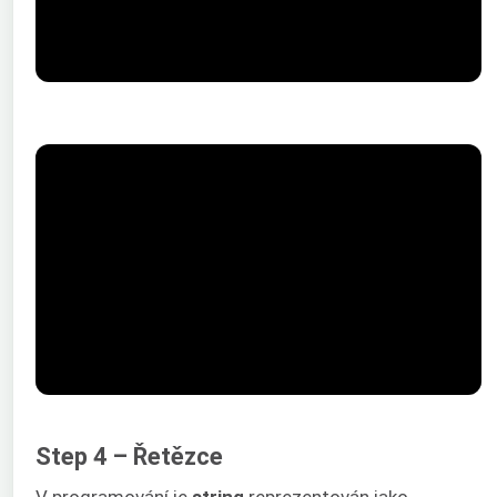
Step 4 – Řetězce
V programování je
string
reprezentován jako