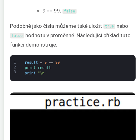
9 == 99:
false
Podobně jako čísla můžeme také uložit
nebo
true
hodnotu v proměnné. Následující příklad tuto
false
funkci demonstruje:
1
result
=
9
==
99
2
print 
result
3
print
"\n"