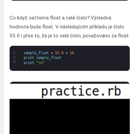
Co když sečteme float a celé číslo? Výsledná
hodnota bude float. V následujícím příkladu je číslo
55.0 i přes to, že je to celé číslo, považováno za float:
1
sample_float
=
55.0
+
10
2
print 
sample_float
3
print
"\n"