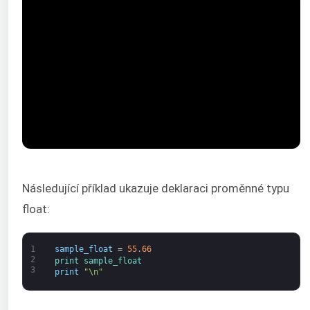
Následující příklad ukazuje deklaraci proměnné typu
float:
1
sample_float
=
55.66
2
print 
sample_float
3
print
"\n"