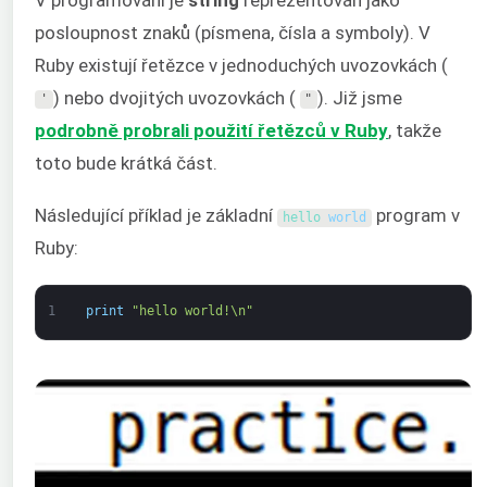
posloupnost znaků (písmena, čísla a symboly). V
Ruby existují řetězce v jednoduchých uvozovkách (
) nebo dvojitých uvozovkách (
). Již jsme
'
"
podrobně probrali použití řetězců v Ruby
, takže
toto bude krátká část.
Následující příklad je základní
program v
hello 
world
Ruby:
1
print
"hello world!\n"