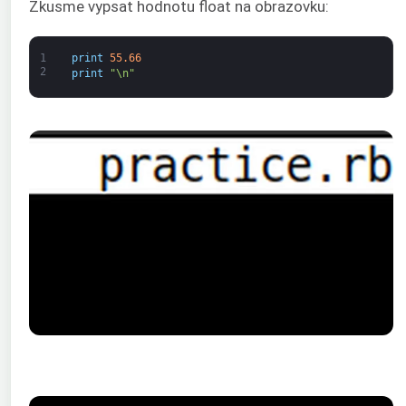
Zkusme vypsat hodnotu float na obrazovku:
1
print
55.66
2
print
"\n"