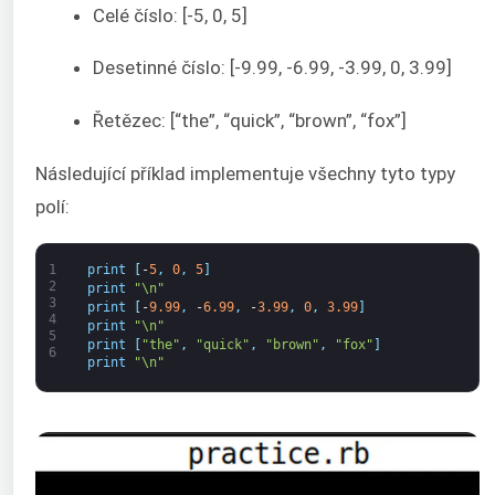
Celé číslo: [-5, 0, 5]
Desetinné číslo: [-9.99, -6.99, -3.99, 0, 3.99]
Řetězec: [“the”, “quick”, “brown”, “fox”]
Následující příklad implementuje všechny tyto typy
polí:
1
print
[
-
5
,
0
,
5
]
2
print
"\n"
3
print
[
-
9.99
,
-
6.99
,
-
3.99
,
0
,
3.99
]
4
print
"\n"
5
print
[
"the"
,
"quick"
,
"brown"
,
"fox"
]
6
print
"\n"