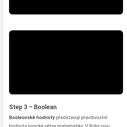
Step 3 – Boolean
Booleovské hodnoty
představují pravdivostní
hodnoty logické větve matematiky. V Ruby jsou