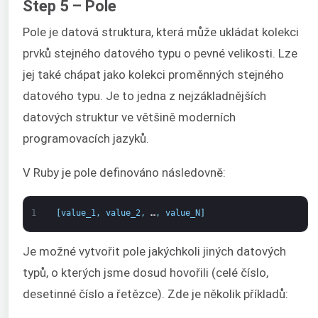
Step 5 – Pole
Pole je datová struktura, která může ukládat kolekci
prvků stejného datového typu o pevné velikosti. Lze
jej také chápat jako kolekci proměnných stejného
datového typu. Je to jedna z nejzákladnějších
datových struktur ve většině moderních
programovacích jazyků.
V Ruby je pole definováno následovně:
1
[
value_1
,
value_2
,
…
,
value_N
]
Je možné vytvořit pole jakýchkoli jiných datových
typů, o kterých jsme dosud hovořili (celé číslo,
desetinné číslo a řetězce). Zde je několik příkladů: