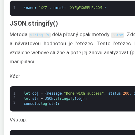
1
{
name
:
'XYZ'
,
email
:
'XYZ@EXAMPLE.COM'
}
JSON.stringify()
Metoda
dělá přesný opak metody
. Zd
stringify
parse
a návratovou hodnotou je řetězec. Tento řetězec lz
vzdálené webové službě a poté jej znovu analyzovat (
manipulaci.
Kód:
1
let 
obj
=
{
message
:
"Done with success"
,
status
:
200
,
2
let 
str
=
JSON
.
stringify
(
obj
)
;
3
console
.
log
(
str
)
;
Výstup: