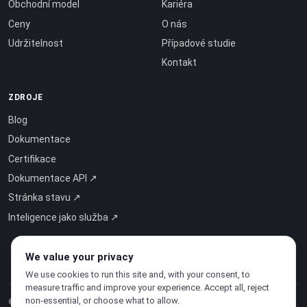
Obchodní model
Kariéra
Ceny
O nás
Udržitelnost
Případové studie
Kontakt
ZDROJE
Blog
Dokumentace
Certifikace
Dokumentace API ↗
Stránka stavu ↗
Inteligence jako služba ↗
We value your privacy
We use cookies to run this site and, with your consent, to
measure traffic and improve your experience. Accept all, reject
non-essential, or choose what to allow.
© 2026 CloudSigma Holding AG.
Všechna práva vyhrazena
.