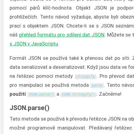
pomocí párů klíč-hodnota. Objekt JSON je podpor
prohlížečích. Tento návod vyžaduje, abyste byli obe
prací s objektem JSON. Chcete-li se s JSON seznámi
náš
přehled formátu pro sdílení dat JSON
. Můžete se 
s JSON v JavaScriptu
.
Formát JSON se používá také k přenosu dat po síti. 
data serializovat a deserializovat. Když jsou data ve 
na řetězec pomocí metody
. Pro převod da
stringify
pro manipulaci se používá metoda
. Tento náv
parse
použití
a
. Začněme!
JSON
.
parse
(
)
JSON
.
stringify
(
)
JSON.parse()
Tato metoda se používá k převodu řetězce JSON na obj
možné programově manipulovat. Předávaný řetězec 