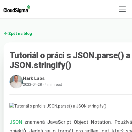
Zpět na blog
Tutoriál o práci s JSON.parse() a
JSON.stringify()
Hark Labs
2022-04-28 · 4 min read
JSON
znamená
J
ava
S
cript
O
bject
N
otation. Použív
objektů. Jedná se o formát pro sdílení dat, který sp