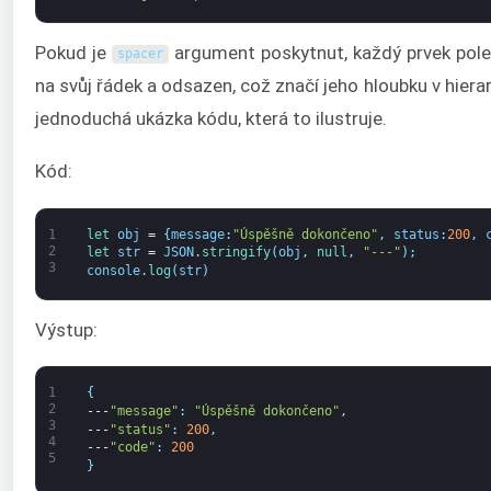
Pokud je
argument poskytnut, každý prvek pole
spacer
na svůj řádek a odsazen, což značí jeho hloubku v hierarc
jednoduchá ukázka kódu, která to ilustruje.
Kód:
1
let 
obj
=
{
message
:
"Úspěšně dokončeno"
,
status
:
200
,
2
let 
str
=
JSON
.
stringify
(
obj
,
null
,
"---"
)
;
3
console
.
log
(
str
)
Výstup:
1
{
2
---
"message"
:
"Úspěšně dokončeno"
,
3
---
"status"
:
200
,
4
---
"code"
:
200
5
}