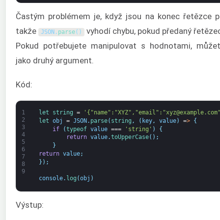
Častým problémem je, když jsou na konec řetězce př
takže
vyhodí chybu, pokud předaný řetězec
JSON
.
parse
(
)
Pokud potřebujete manipulovat s hodnotami, může
jako druhý argument.
Kód:
1
let 
string
=
'{"name":"XYZ","email":"xyz@example.com
2
let 
obj
=
JSON
.
parse
(
string
,
(
key
,
value
)
=
>
{
3
if
(
typeof 
value
===
'string'
)
{
4
return
value
.
toUpperCase
(
)
;
5
}
6
return
value
;
7
}
)
;
8
9
console
.
log
(
obj
)
Výstup: