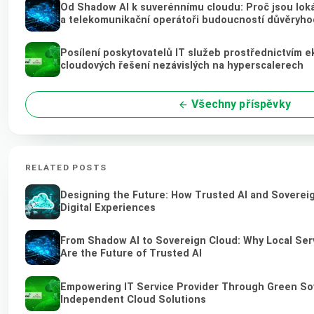
Od Shadow AI k suverénnímu cloudu: Proč jsou loká
a telekomunikační operátoři budoucností důvěryho
Posílení poskytovatelů IT služeb prostřednictvím 
cloudových řešení nezávislých na hyperscalerech
Všechny příspěvky
RELATED POSTS
Designing the Future: How Trusted AI and Soverei
Digital Experiences
From Shadow AI to Sovereign Cloud: Why Local Ser
Are the Future of Trusted AI
Empowering IT Service Provider Through Green So
Independent Cloud Solutions