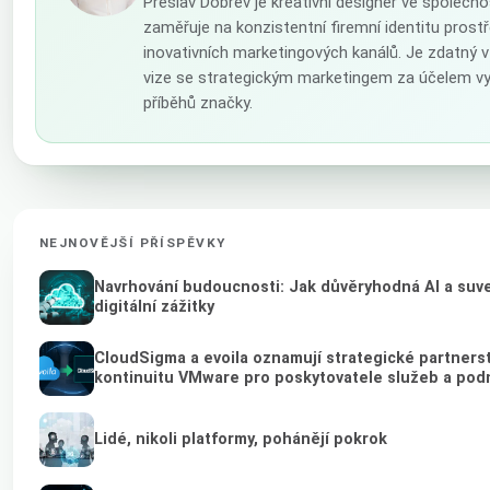
Preslav Dobrev je kreativní designér ve společn
zaměřuje na konzistentní firemní identitu prostř
inovativních marketingových kanálů. Je zdatný 
vize se strategickým marketingem za účelem vy
příběhů značky.
NEJNOVĚJŠÍ PŘÍSPĚVKY
Navrhování budoucnosti: Jak důvěryhodná AI a suve
digitální zážitky
CloudSigma a evoila oznamují strategické partnerství
kontinuitu VMware pro poskytovatele služeb a pod
Lidé, nikoli platformy, pohánějí pokrok