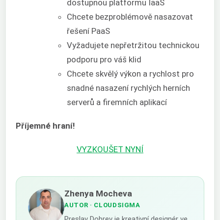
dostupnou platformu IaaS
Chcete bezproblémově nasazovat
řešení PaaS
Vyžadujete nepřetržitou technickou
podporu pro váš klid
Chcete skvělý výkon a rychlost pro
snadné nasazení rychlých herních
serverů a firemních aplikací
Příjemné hraní!
VYZKOUŠET NYNÍ
Zhenya Mocheva
AUTOR
· CLOUDSIGMA
Preslav Dobrev je kreativní designér ve