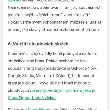
Nahrávání nebo streamování hraní je v současnosti
jedním z nejžhavějších trendů v herním světě.
Pokud věříte svým schopnostem, můžete si udělat
jméno jako slavný streamer a zbohatnout při tom.
6. Využití cloudových služeb
Cloudové služby ovládly herní průmysl a nadobro
změnily online hraní. Pokud bychom se řídili
současnými trendy (představte si GeForce Now,
Google Stadia, Microsoft XCloud), budoucnost
hraní je v cloudu. Vývojáři her i hráči mohou z
cloudových
řešení vytvořených pro hraní, jako je
CloudSigma, hodně získat
.
Platforma
CloudSigma
umožňuje hráčům užít si