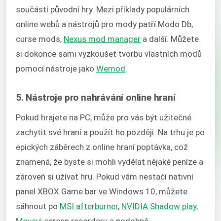
součástí původní hry. Mezi příklady populárních
online webů a nástrojů pro mody patří Modo Db,
curse mods,
Nexus mod manager
a další. Můžete
si dokonce sami vyzkoušet tvorbu vlastních modů
pomocí nástroje jako
Wemod
.
5. Nástroje pro nahrávání online hraní
Pokud hrajete na PC, může pro vás být užitečné
zachytit své hraní a použít ho později. Na trhu je po
epických záběrech z online hraní poptávka, což
znamená, že byste si mohli vydělat nějaké peníze a
zároveň si užívat hru. Pokud vám nestačí nativní
panel XBOX Game bar ve Windows 10, můžete
sáhnout po
MSI afterburner
,
NVIDIA Shadow play
,
Movavi
screen recorderu a podobně.