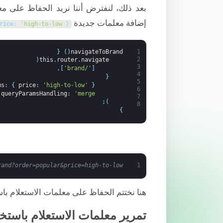
بعد ذلك، لنفترض أننا نريد الحفاظ على م
إضافة معلمات جديدة
rice
:
'high-to-low'
{
{
)
(
navigateToBrand
1
2
(
this
.
router
.
navigate
3
,
]
'/brand'
[
4
{
5
ms
:
{
price
:
'high-to-low'
}
6
queryParamsHandling
:
'merge'
7
;
)
8
}
rand?order=popular&price=high-to-low
1
هنا نختتم الحفاظ على معلمات الاستعلام ب
تمرير معلمات الاستعلام باستخدام rLink