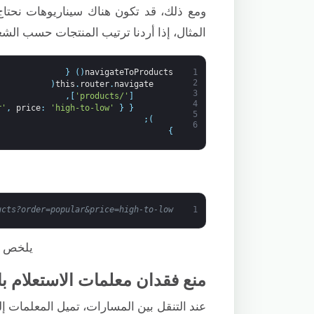
ومع ذلك، قد تكون هناك سيناريوهات نحتاج
المثال، إذا أردنا ترتيب المنتجات حسب الشع
{
)
(
navigateToProducts
1
2
(
this
.
router
.
navigate
3
,
]
'/products'
[
4
r'
,
price
:
'high-to-low'
}
{
5
;
)
6
}
ucts?order=popular&price=high-to-low
1
يلخص هذ
منع فقدان معلمات الاستعلام باستخدام andling
عند التنقل بين المسارات، تميل المعلمات إل