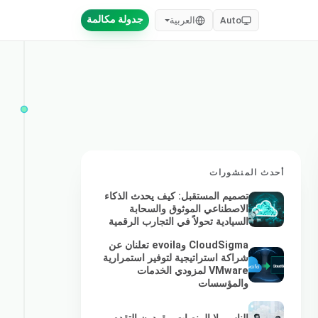
جدولة مكالمة
Auto
العربية
أحدث المنشورات
تصميم المستقبل: كيف يحدث الذكاء
الاصطناعي الموثوق والسحابة
السيادية تحولاً في التجارب الرقمية
CloudSigma وevoila تعلنان عن
شراكة استراتيجية لتوفير استمرارية
VMware لمزودي الخدمات
والمؤسسات