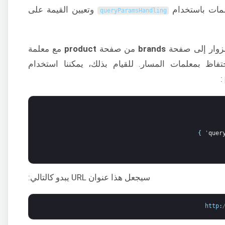
لمات باستخدام
وتعيين القيمة على
queryParamsHandling
الزوار إلى صفحة
brands
من صفحة
product
مع معلمة
تفاظ بمعلمات المسار. للقيام بذلك، يمكننا استخدام
:
}
quer
سيجعل هذا عنوان URL يبدو كالتالي:
http
: