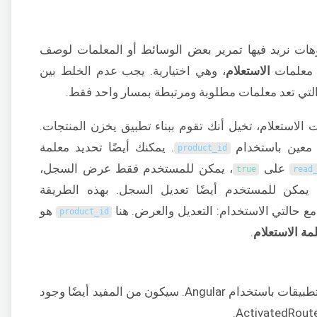
يوهات نريد فيها تمرير بعض الوسائط أو المعلمات لوصف
 معلمات
الاستعلام
، وهي اختيارية. يجب عدم الخلط بين
التي تعد معلمات مطلوبة ومرتبطة بمسار واحد فقط.
الاستعلام، تخيل أنك تقوم ببناء تطبيق يخزن المنتجات.
 معين باستخدام
. يمكنك أيضًا تحديد معلمة
product_id
على
، يمكن للمستخدم فقط عرض السجل،
true
read
 يمكن للمستخدم أيضًا تعديل السجل. بهذه الطريقة
ع حالتي الاستخدام: التعديل والعرض. هنا
هو
product_id
مة
الاستعلام
.
لفهم هذه المقالة تمامًا، يلزم الإلمام ببناء التطبيقات باستخدام Angular. سيكون من المفيد أيضًا وجود