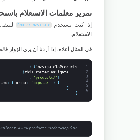
تمرير معلمات الاستعلام باستخدام r.navigate
إذا كنت تستخدم
للتنقل
Router
.
navigate
الاستعلام.
في المثال أعلاه، إذا أردنا أن يرى الزوار ق
{
)
(
navigateToProducts
1
2
(
this
.
router
.
navigate
3
,
]
'/products'
[
4
rams
:
{
order
:
'popular'
}
{
5
;
)
6
}
ocalhost:4200/products?order=popular
1