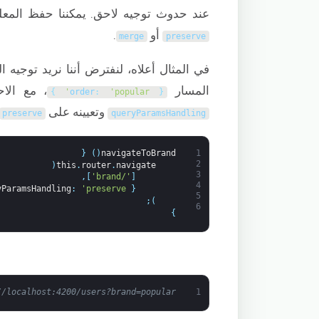
عند حدوث توجيه لاحق. يمكننا حفظ المع
أو
.
merge
preserve
في المثال أعلاه، لنفترض أننا نريد توجيه 
المسار
، مع الاح
}
order
:
'popular'
{
وتعيينه على
preserve
queryParamsHandling
{
)
(
navigateToBrand
1
2
(
this
.
router
.
navigate
3
,
]
'/brand'
[
4
yParamsHandling
:
'preserve'
{
5
;
)
6
}
//localhost:4200/users?brand=popular
1