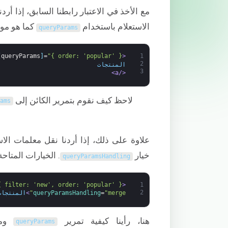
مع الأخذ في الاعتبار رابطنا السابق، إذا أرد
الاستعلام باستخدام
كما هو موض
queryParams
[
queryParams
]
=
"{ order: 'popular' }"
<a 
1
2
المنتجات
3
</a>
لاحظ كيف نقوم بتمرير الكائن إلى
rams
علاوة على ذلك، إذا أردنا نقل معلمات الاس
خيار
. الخيارات المتاحة لـ ryParamsHandling
queryParamsHandling
{ filter: 'new', order: 'popular' }"
<a 
1
2
"merge"
=
queryParamsHandling
>
المنتجات
هنا، رأينا كيفية تمرير
ومع
queryParams