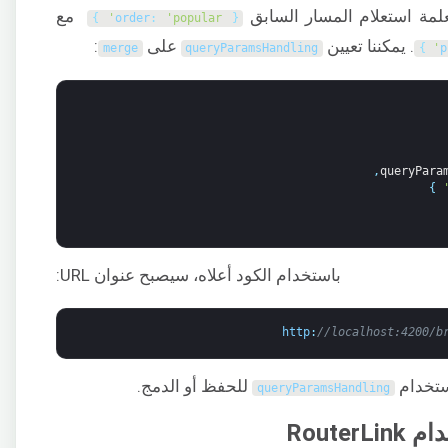
علمة استعلام المسار السابق
مع
}
order
:
'popular'
{
. يمكننا تعيين
على
:
merge
queryParamsHandling
}
p
,
queryPara
}
باستخدام الكود أعلاه، سيصبح عنوان URL:
http
:
//localhost:4200/b
استخدام
للحفظ أو الدمج.
queryParamsHandling
Route