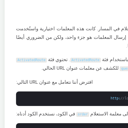
علام في المسار. كانت هذه المعلمات اختيارية واستُخدمت
إرسال المعلمات هو جزء واحد، ولكن من الضروري أيضًا
. تحتوي فئة
ActivatedRoute
ActivatedRoute
للكشف عن معلمات عنوان URL الحالي.
que
افترض أننا نتعامل مع عنوان URL التالي:
http
:
//l
ى معلمة الاستعلام
في الكود، نستخدم الكود أدناه:
order