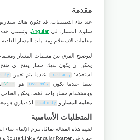
مقدمة
عند بناء التطبيقات، قد تكون هناك سينار
سلوك المسار. في
Angular
، وتسمى هذه
معلمات الاستعلام ومعلمات
المسار
العادية 
لتوضيح الفرق بين معلمات المسار ومعلمات 
يمكن أن يكون لديك مسار يفتح أي منتج
استعلام:
. عندما يتم تعيين
_only
read_only
بينما عندما يكون
هو
،
false
read_only
وباستخدام مسار واحد فقط، يمكن التعامل م
معلمة المسار
و
الاختياري هو
معل
read_only
المتطلبات الأساسية
خبرة في Angular Router و RouterLink و ActivatedRoute.