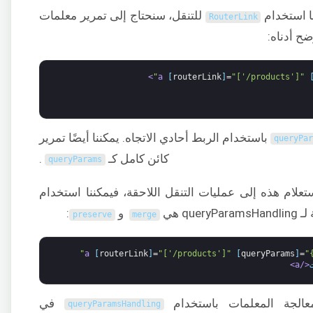
نا استخدام
للتنقل، سنحتاج إلى تمرير معلمات
RouterLink
ح أدناه:
>
[
routerLink
]
=
"['/products']"
باستخدام الربط أحادي الاتجاه. يمكننا أيضًا تمرير
queryPa
كائن كامل كـ
.
queryParams
تعلام هذه إلى عمليات التنقل اللاحقة، فيمكننا استخدام
que هي
و
:
preserve
merge
[
routerLink
]
=
"['/products']"
[
queryParams
]
=
"
</a>
الجة المعلمات باستخدام
في
queryParamsHandling