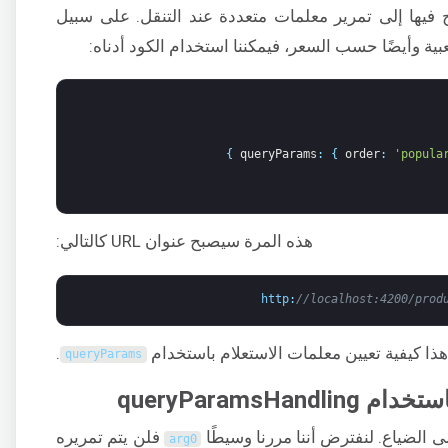
 فيها إلى تمرير معلمات متعددة عند التنقل. على سبيل
بية وأيضًا حسب السعر، فيمكننا استخدام الكود أدناه:
}
queryParams
:
{
order
:
'popula
هذه المرة سيصبح عنوان URL كالتالي:
http
:
//localhost:4200/prod
ا كيفية تعيين معلمات الاستعلام باستخدام
.
queryParams
queryParamsH
ى الضياع. لنفترض أننا مررنا وسيطًا
فلن يتم تمريره
arg0