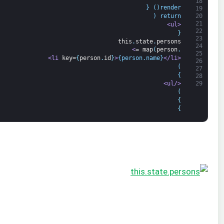
18
render() {
19
20
return (
21
<ul>
22
{
23
this
.
state
.
persons
24
>
=
map
(
person
.
25
key=
{
person
.
id
}
>
{person.name}
</li>
<li 
26
)
27
}
28
</ul>
29
)
}
}