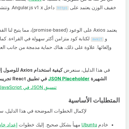
خفيف الوزن يعتمد على
داخل Angular.js v1.x. وتتشابه ميزاته مع ميزات
http
$
يعتمد Axios على الوعود (promise-based)، مما يتيح لنا القدرة على دمج ميزتي
و
لكتابة كود متزامن أكثر سهولة في القراءة. كما
await
وإلغائها. علاوة على ذلك، هناك حماية مدمجة من جانب الع
في هذا الدليل، سنعرض
كيفية استخدام s
الشهيرة
JSON Placeholder
في تطبيق React تجريبي
تنسيق JSON في JavaScript من هذا البرنامج التعليمي
المتطلبات الأساسية
لإكمال الخطوات الموضحة في هذا الدليل، ستحت
خادم
Ubuntu
مهيأ بشكل صحيح. إليك خطوات