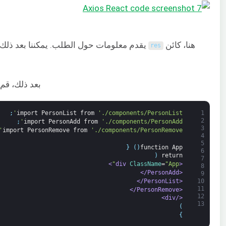
هنا، كائن
يقدم معلومات حول الطلب. يمكننا بعد ذلك
res
بعد ذلك، قم
;
import
PersonList
from
'./components/PersonList'
1
2
;
import
PersonAdd
from
'./components/PersonAdd'
3
import
PersonRemove
from
'./components/PersonRemove'
4
5
{
)
(
function
App
6
(
return
7
>
ClassName
=
"App"
<div 
8
<PersonAdd/>
9
<PersonList/>
10
11
<PersonRemove/>
12
</div>
13
)
}