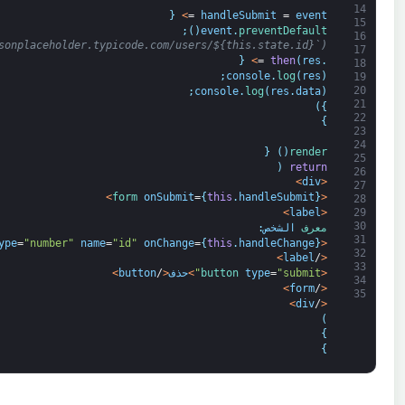
14
{
>
=
handleSubmit
=
event
15
;
)
(
event
.
preventDefault
16
sonplaceholder.typicode.com/users/${this.state.id}`)
17
{
>
=
then
(
res
.
18
;
console
.
log
(
res
)
19
20
;
console
.
log
(
res
.
data
)
21
)
}
22
}
23
24
{
)
(
render
25
(
return
26
>
div
<
27
>
form 
onSubmit
=
{
this
.
handleSubmit
}
<
28
>
label
<
29
30
معرف 
الشخص
:
31
ype
=
"number"
name
=
"id"
onChange
=
{
this
.
handleChange
}
<
32
>
label
/
<
33
<
"submit"
=
type
button 
>
حذف
<
/
button
>
34
>
form
/
<
35
>
div
/
<
)
}
}