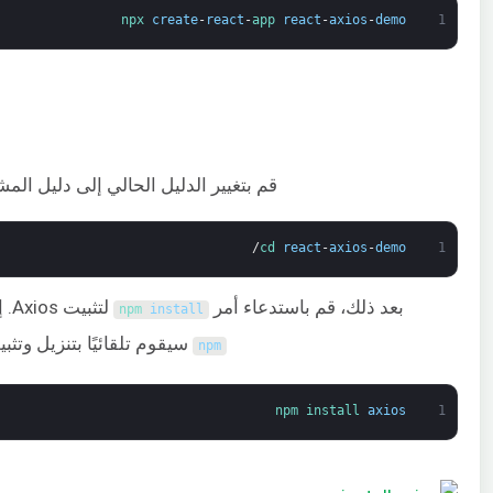
npx 
create
-
react
-
app 
react
-
axios
-
demo
1
قم بتغيير الدليل الحالي إلى دليل المش
/
cd 
react
-
axios
-
demo
1
بعد ذلك، قم باستدعاء أمر
لتثبيت Axios. إذا لم يتم تحديد إصدار، فإن
npm 
install
سيقوم تلقائيًا بتنزيل وتثبيت
npm
npm 
install 
axios
1