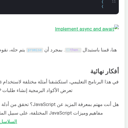
11
}
}
هنا، قمنا باستبدال
. بمجرد أن
يتم حله، نقوم
promise
)
(
then
.
أفكار نهائية
تعرض الأكواد البرمجية إنشاء طلبات HTTP ومعالجة الاستجابات.
هل أنت مهتم بمعرفة المزيد عن pt
مفاهيم وميزات JavaScript المختلفة، على سبيل المثال،
السلاسل 