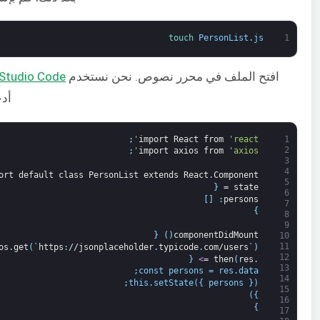
touch 
PersonList
.
js
1
افتح الملف في محرر نصوص. نحن نستخدم
 Studio Code
أدخل كو
;
import
React
from
'react'
1
2
;
import
axios
from
'axios'
3
4
ort
default
class
PersonList
extends
React
.
Component
5
{
=
state
6
]
[
:
persons
7
}
8
9
{
)
(
componentDidMount
10
11
os
.
get
(
`
https
:
//jsonplaceholder
.
typicode
.
com/users
`
)
12
 {
>
=
then
(
res
.
13
const persons = res.data;
14
this.setState({ persons });
15
})
16
}
17