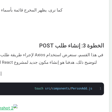
كما نرى، يظهر المخرج قائمة بأسماء
الخطوة 3: إنشاء طلب POST
في هذا القسم، سنعرض استخدام Axios لإجراء طريقة طلب HTTP أخرى تسمى
لتوضيح ذلك، هدفنا هو إنشاء مكون جديد لمشروع React الخاص بنا باسم
أ
touch 
src
/
components
/
PersonAdd
.
js
1