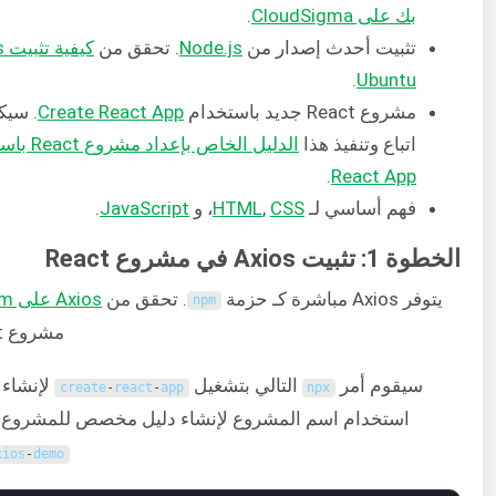
بك على CloudSigma
.
تثبيت أحدث إصدار من
Node.js
. تحقق من
.
Ubuntu
مشروع React جديد باستخدام
Create React App
. سيك
اتباع وتنفيذ هذا
.
React App
فهم أساسي لـ
CSS
,
HTML
، و
t
JavaScrip
.
الخطوة 1: تثبيت Axios في مشروع React
يتوفر Axios مباشرة كـ حزمة
. تحقق من
Axios على npm
npm
مشروع React وتثبيت حزمة Axios.
سيقوم أمر
التالي بتشغيل
create
-
react
-
app
npx
استخدام اسم المشروع لإنشاء دليل مخصص للمشروع. ه
xios
-
demo