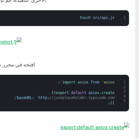
touch 
src
/
api
.
js
1
افتحه في محرر ن
;
import 
axios 
from
'axios'
1
2
3
{
(
export 
default
axios
.
create
4
baseURL
:
`
http
:
//jsonplaceholder.typicode.com/`
5
;
)
}