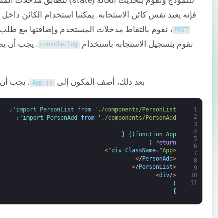
فإنه يعيد نفس كائن الاستجابة. يمكننا استخدام الكائن داخل
، نقوم بالتقاط مدخلات المستخدم وإضافتها مع طلب
POST
نقوم بتسجيل الاستجابة باستخدام
. يجب أن ي
console
.
log
بعد ذلك، أضف المكون إلى
. يجب أن 
App
.
js
;
import 
PersonList 
from
'./components/PersonList'
1
2
;
import 
PersonAdd 
from
'./components/PersonAdd'
3
4
{
)
(
function
App
5
(
return
6
>
div 
ClassName
=
"App"
<
7
>
/
PersonAdd
<
8
>
/
PersonList
<
9
>
div
/
<
10
11
)
}