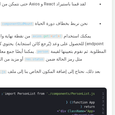
لقد قمنا باستيراد React و xios
نحن نربط بخطاف دورة الحياة
و
componentDidMount
يمكنك استخدام
axios
.
get
(
<
url
>
)
endpoint) للحصول على وعد (يُرجع كائن استجابة). يحتوي
المطلوبة. ثم نقوم بتعيينها لقيمة
. يمكننا أيضًا جمع م
person
مثل رمز الحالة ضمن
أو مزيد من ا
res
.
status
بعد ذلك، نحتاج إلى إضافة المكون الخاص بنا إلى ملف
.
js
;
import
PersonList
from
'./components/PersonList.js'
1
2
3
{
)
(
function
App
4
(
return
5
>
ClassName
=
"App"
<div 
6