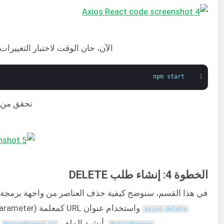
الآن، حان الوقت لاختبار التغييرات
npm 
start
1
تحقق من ا
الخطوة 4: إنشاء طلب DELETE
في هذا القسم، سنوضح كيفية حذف العناصر من واجهة برمجة التطبيقات (
واستخدام عنوان URL كمعلمة (parameter). للتوضيح، أنشئ المكون
axios
.
delete
. أنشئ الملف
ف
PersonRemove
.
js
PersonRemove