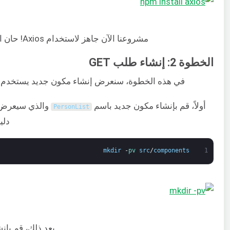
مشروعنا الآن جاهز لاستخدام Axios! حان الوقت لتطبيق ميزاته عمليًا.
الخطوة 2: إنشاء طلب GET
في هذه الخطوة، سنعرض إنشاء مكون جديد يستخدم Axios لإرسال طلب
أولاً، قم بإنشاء مكون جديد باسم
والذي سيعرض قا
PersonList
دلي
mkdir
-
pv 
src
/
components
1
بعد ذلك، قم بإن