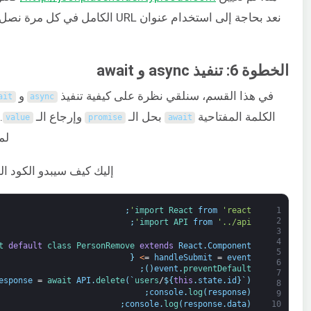
نعد بحاجة إلى استخدام عنوان URL الكامل
الخطوة 6: تنفيذ async و await
في هذا القسم، سنلقي نظرة على كيفية تنفيذ
و
ait
async
الكلمة المفتاحية
بحل الـ
وإرجاع الـ
.
value
promise
await
لم
إليك كيف سيبدو الكود ا
;
import 
React 
from
'react'
1
2
;
import 
API 
from
'../api'
3
4
t 
default
class
PersonRemove 
extends
React
.
Component
5
{
>
=
handleSubmit
=
event
6
;
)
(
event
.
preventDefault
7
esponse
=
await 
API
.
delete
(
`
users
/
$
{
this
.
state
.
id
}
`
)
8
;
console
.
log
(
response
)
9
;
console
.
log
(
response
.
data
)
10