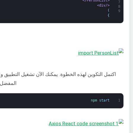
<PersonList/>
7
</div>
8
)
9
}
اكتمل التكوين لهذه الخطوة. يمكنك الآن تشغيل التطبيق 
المفضل. 
npm 
start
1