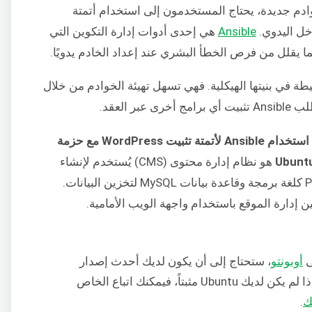
وادم جديدة، يحتاج المستخدمون إلى استخدام أتمتة
دخل اليدوي.
Ansible
هي إحدى أدوات إدارة التكوين التي
مما يقلل من فرص الخطأ البشري عند إعداد الخادم يدويًا.
ونها بسيطة في بنيتها الهيكلية. فهي تسهل تهيئة الخوادم من خلال
ر العقد.
سنوضح لك كيفية استخدام Ansible لأتمتة تثبيت WordPress مع حزمة
هو نظام إدارة محتوى (CMS) يُستخدم لإنشاء
المدونات والمواقع الإلكترونية باستخدام PHP كلغة برمجة وقاعدة بيانات MySQL لتخزين البيانات.
ى
أوبونتو
، ستحتاج إلى أن يكون لديك أحدث إصدار
. إذا لم يكن لديك Ubuntu مثبتاً، فيمكنك اتباع الخاص
.