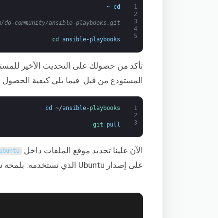
~
cd
1
2
3
m/do-community/ansible-playbooks.git
4
5
cd 
ansible
-
playbooks
تأكد من حصولك على التحديث الأخير للمستو
المستودع من قبل. فيما يلي كيفية الحصول 
cd
~
/
ansible
-
playbooks
1
2
3
git 
pull
الآن علينا تحديد موقع الملفات داخل
ubuntu
على إصدار Ubuntu الذي تستخدمه. بلمحة سريعة، سترى الهيكل التالي في هذا الدليل: