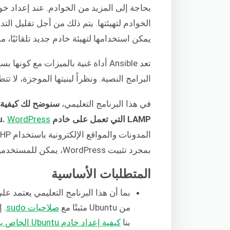
بحاجة إلى المزيد من الخوادم. عند إعداد خ
الخوادم لتهيئتها. يتم ذلك من أجل تقليل الت
يمكن استخدامها لتهيئة خادم جديد تلقائيًا، 
تعد Ansible أداة غنية بالميزات مع ك
البرامج النصية. ونظراً لبنيتها الموجزة، لا تتطلب Ansible تثبيت أي برامج أخرى عب
في هذا البرنامج التعليمي،
LAMP التي تعمل على خادم Ubuntu.
WordPress
بمجرد تثبيت WordPress، يمكن للمستخدمين إدارة الموقع باستخدام واجهة الويب الأمامية.
المتطلبات الأساسية
بما أن هذا البرنامج التعليمي يعتمد عل
من Ubuntu مثبتًا مع
صلاحيات sudo
بنا
كيفية إعداد خادم Ubuntu الخاص بك