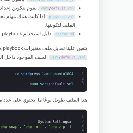
: يقوم بتكوين إعدادات book
vars
/
default
.
yml
: إذا كانت هناك مهام تح
playbook
.
yml
الملف لتكوينها.
: دليل استخدام playbook.
readme
.
md
يتعين علينا تعديل ملف متغيرات playbook من أجل تخصيص التثبيت. أولاً، افتح
الملف الموجود داخل الدل
vars
/
default
.
yaml
cd 
wordpress
-
lamp_ubuntu1804
1
2
3
nano 
vars
/
default
.
yml
هذا الملف طويل نوعًا ما. يحتوي على عدد من
---
1
2
#System Settings
3
'php-soap'
,
'php-intl'
,
'php-zip'
]
4