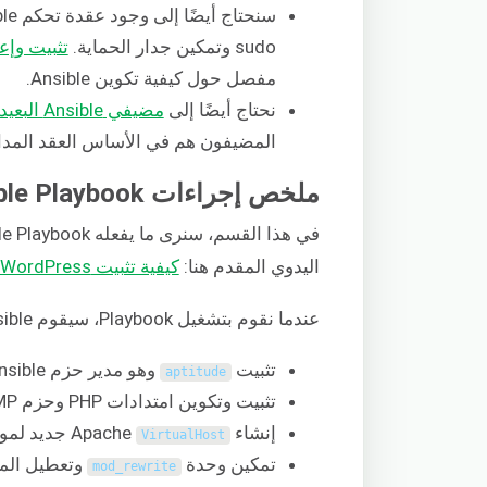
sudo وتمكين جدار الحماية.
تثبيت وإعداد Ansible على 4
مفصل حول كيفية تكوين Ansible.
نحتاج أيضًا إلى
مضيفي Ansible البعيدين
المضيفون هم في الأساس العقد المدارة في e
ملخص إجراءات Ansible Playbook
اليدوي المقدم هنا:
كيفية تثبيت WordPress مع LAMP على Ubuntu 20.04
عندما نقوم بتشغيل Playbook، سيقوم Ansible بما يلي:
تثبيت
وهو مدير حزم Ansible المفضل.
aptitude
تثبيت وتكوين امتدادات PHP وحزم LAMP.
إنشاء Apache
جديد لموقع WordPress الإ
VirtualHost
تمكين وحدة
وتعطيل الموقع
mod_rewrite