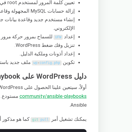
تعيين كلمة المرور لمستخدم root في MySQL.
إزالة حسابات MySQL المجهولة وقاعدة بيانات الاختبار.
الإلكتروني.
إعداد
للسماح بمرور حركة مرور HTTP على المنفذ المكون (
UFW
تنزيل وفك ضغط WordPress.
إعداد أذونات وملكية الدليل.
تكوين
ملف جديد باستخ
wp
-
config
.
php
دليل WordPress على LAMP Ansible Playbook
أولاً، سيتعين علينا الحصول على WordPress على LAMP playbook والتبعيات الخاصة به من
community/ansible-playbooks
مستودع. س
Ansible.
يمكنك تشغيل أمر
كما هو مذكور أد
git 
pull