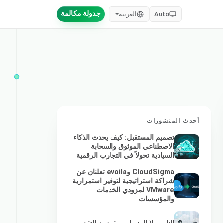
جدولة مكالمة
Auto
العربية
أحدث المنشورات
تصميم المستقبل: كيف يحدث الذكاء
الاصطناعي الموثوق والسحابة
السيادية تحولاً في التجارب الرقمية
CloudSigma وevoila تعلنان عن
شراكة استراتيجية لتوفير استمرارية
VMware لمزودي الخدمات
والمؤسسات