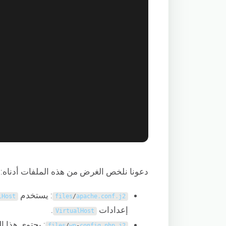
دعونا نلخص الغرض من هذه الملفات أدناه:
: يستخدم Apache
lHost
files
/
apache
.
conf
.
j2
إعدادات
.
VirtualHost
: يحتوي هذا المل
files
/
wp
-
config
.
php
.
j2