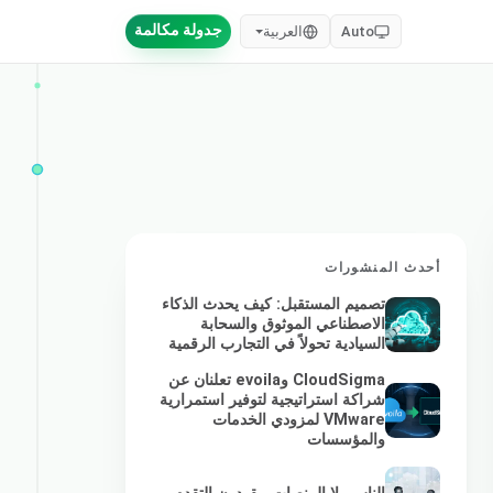
جدولة مكالمة
Auto
العربية
أحدث المنشورات
تصميم المستقبل: كيف يحدث الذكاء
الاصطناعي الموثوق والسحابة
السيادية تحولاً في التجارب الرقمية
CloudSigma وevoila تعلنان عن
شراكة استراتيجية لتوفير استمرارية
VMware لمزودي الخدمات
والمؤسسات