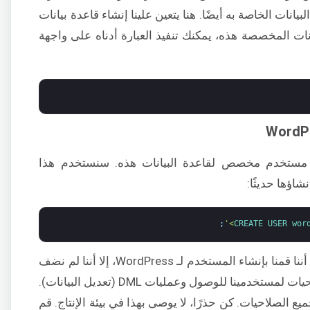
أتي WordPress مع قاعدة البيانات الخاصة به أيضًا. هنا يتعين علينا إنشاء قاعدة بيانات
شاء قاعدة البيانات المخصصة هذه، يمكنك تنفيذ العبارة أدناه على واجهة
اء مستخدم مخصص لقاعدة البيانات هذه. سنستخدم هذا
شاؤها حديثًا:
;
CREATE 
USER 
wor
أدخل كلمة مرور قوية أعلاه. على الرغم من أننا قمنا بإنشاء المستخدم لـ WordPress، إلا أننا لم نضف
أي صلاحيات حتى الآن. نحتاج إلى توفير صلاحيات لمستخدمينا للوصول وعمليات DML (تعديل البيانات).
ع الصلاحيات. كن حذرًا، لا يوصى بهذا في بيئة الإنتاج. قم