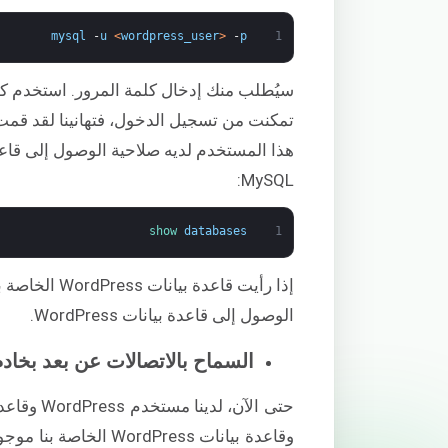
mysql
-
u
<
wordpress_user
>
-
p
1
MySQL:
show 
databases
1
الوصول إلى قاعدة بيانات WordPress.
السماح بالاتصالات عن بعد بخادم MySQL الخاص ب
وقاعدة بيانات rdPress