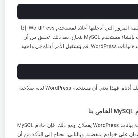
سيُطلب منك إدخال كلمة المرور. استخدم كلمة المرور التي أدخلتها أعلاه لمستخدم WordPress. إذا
تمكنت من تسجيل الدخول، فتهانينا لقد قمت بإنشاء مستخدم MySQL بنجاح. بعد ذلك، تحقق من أن
هذا المستخدم لديه صلاحية الوصول إلى قاعدة بيانات WordPress. قم بتشغيل الأمر أدناه في واجهة
إذا رأيت قاعدة بيانات WordPress الخاصة بك أدناه، فهذا يعني أن مستخدم WordPress لديه صلاحية
نا
حتى الآن، لدينا مستخدم WordPress وقاعدة بيانات WordPress يعملان. ومع ذلك، فإن خادم MySQL
Wo الخاصة بنا موجودان على خوادم منفصلة. وبالتالي، نحتاج إلى التأكد من أن