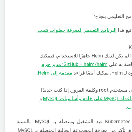
مج التعليمي بنجاح:
البرنامج التعليمي لمعرفة خطوات تثبيت
.
ستحتاج إلى تثبيت مدير حزم Helm. إذا لم يكن لديك Helm جاهزًا للاستخدام، فيمكنك
اصة به على
GitHub – helm/helm: مدير حزم
ًا قراءة
مقدمة إلى Helm:
ستحتاج إلى تثبيت MySQL بالإضافة إلى مستخدم root وكلمة المرور. إذا كنت جديدًا
ى خادم وأساسيات MySQL
و
.
تحتاج أيضًا إلى أن يكون لديك مجموعة Kubernetes قيد التشغيل ومتصلة بـ MySQL. بالنسبة
للمستخدمين الذين لديهم مجموعات متعددة، تأكد من معرفة المجموعة الحالية المتصلة بـ MySQL.