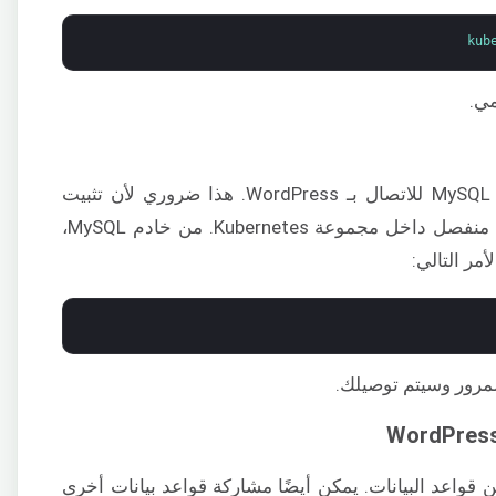
kub
مي.
أولاً، سنقوم بإنشاء مستخدم مخصص في MySQL للاتصال بـ WordPress. هذا ضروري لأن تثبيت
WordPress الخاص بنا سيعيش على خادم منفصل داخل مجموعة Kubernetes. من خادم MySQL،
د من قواعد البيانات. يمكن أيضًا مشاركة قواعد بيانات أخرى