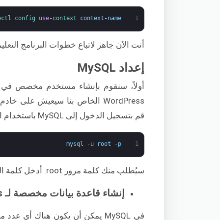
ectl 
config 
use
-
context 
context
-
name
1
أنت الآن جاهز لاتباع خطوات البرنامج التعلي
إعداد MySQL
قم بتسجيل الدخول إلى MySQL باستخدام الأمر التالي:
mysql
-
u
root
-
p
1
سيُطلب منك كلمة مرور root. أدخل كلمة المرور وسيتم توصيلك.
إنشاء قاعدة بيانات مخصصة لـ WordPress
في MySQL يمكن أن يكون هناك أي عد