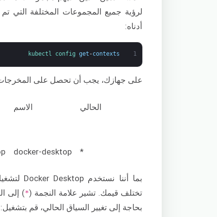
لرؤية جميع المجموعات المختلفة التي تم
أدناه:
kubectl 
config 
get
-
contexts
1
على جهازك، يجب أن تحصل على المخرجات أ
الحالي
الاسم
op
docker-desktop
*
بما أننا نستخدم Docker Desktop لتشغيل Kubernetes، فسترى
تختلف قيمك. تشير علامة النجمة (
) إلى ا
*
بحاجة إلى تغيير السياق الحالي، قم بتشغيل: