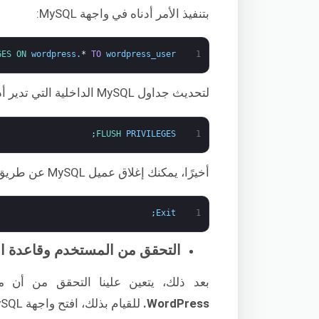
بتنفيذ الأمر أدناه في واجهة MySQL:
GES 
ON 
wordpress
.
*
TO
wordpress_user
1
لتحديث جداول MySQL الداخلية التي تدير أذونات الوصول، استخدم العبارة التالية:
;
FLUSH 
PRIVILEGES
1
أخيرًا، يمكنك إغلاق عميل MySQL عن طريق تشغيل الأمر أدناه في واجهة MySQL:
;
Exit
1
التحقق من المستخدم وقاعدة الب
بعد ذلك، يتعين علينا التحقق من أن
WordPress.
للقيام بذلك، افتح واجهة MySQL وقم بتشغيل الأمر أدناه: