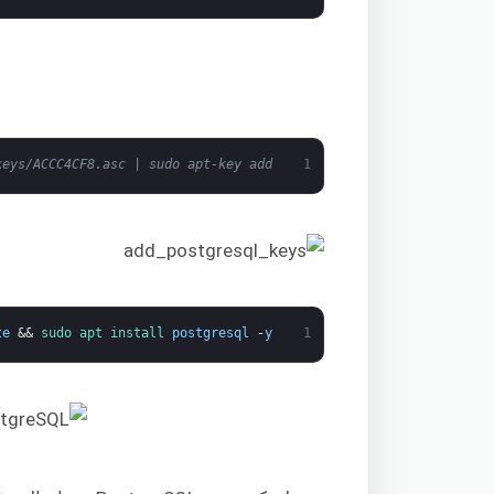
eys/ACCC4CF8.asc | sudo apt-key add -
1
te
&&
sudo 
apt 
install 
postgresql
-
y
1