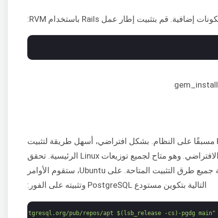
تتطلب الخطوة التالية تثبيت PostgreSQL مسبقًا على النظام. بشكل افتراضي، أسهل طريقة لتثبيت
PostgreSQL هي استخدام مدير الحزم الافتراضي. وهو متاح لجميع توزيعات Linux الرئيسية. تحقق
لمعرفة جميع طرق التثبيت المتاحة. على Ubuntu، ستقوم الأوامر
التالية بتكوين مستودع PostgreSQL وتثبيته على الفور:
//apt.postgresql.org/pub/repos/apt $(lsb_release -cs)-pgdg main" 