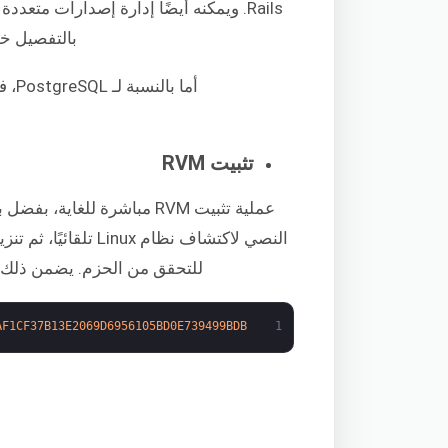
بالتفصيل 
أما بالنسبة لـ PostgreSQL، فقم بإلقاء نظرة على هذا الدليل السريع حول
تثبيت RVM
للتحقق من الحزم. يضمن ذلك عدم ت
AF1CF37B13E2069D6956105BD0E739499BDB
1