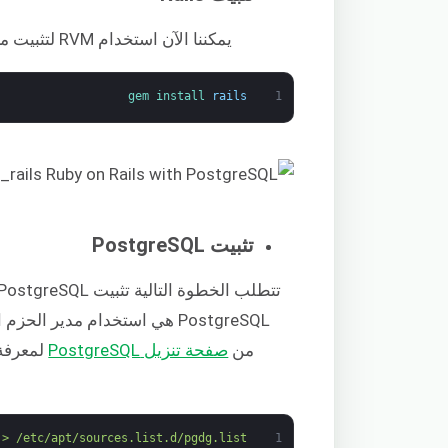
يمكننا الآن استخدام RVM لتثبيت مكونات إضافية. قم بتثبيت إطار عمل Rails باستخدام RVM:
gem 
install 
rails
1
تثبيت PostgreSQL
من
صفحة تنزيل PostgreSQL
> /etc/apt/sources.list.d/pgdg.list'
1