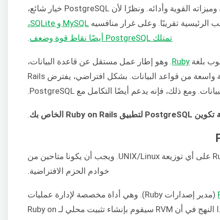
بيانات مفتوح المصدر معروف بموثوقيته وميزاته القوية وأدائه. ونظرًا لأن PostgreSQL خيار شائع،
الرئيسية تقريبًا. وعلى غرار منافسيه
MySQL و SQLite،
تمتلك PostgreSQL أيضًا نقاط قوة وضعف
.
وب بلغة
Ruby
. وهو إطار عمل مستقل عن قاعدة البيانات،
مما يعني أنه يمكنه العمل مع مجموعة واسعة من قواعد البيانات. بشكل افتراضي، يفترض Rails
يق Ruby on Rails الخاص بك
.
يتوفر كل من PostgreSQL و Ruby on Rails على أي توزيعة UNIX/Linux. ويجب أن يكونا متاحين من
خوادم الحزم الافتراضية.
(مدير إصدارات Ruby). وهي أداة مخصصة لإدارة عمليات
تثبيت Ruby on Rails. وتتمثل فائدة هذا النهج في أن RVM سيقوم بإنشاء تثبيت محلي لـ Ruby on