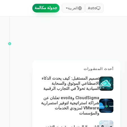
جدولة مكالمة
Auto
العربية
أحدث المنشورات
تصميم المستقبل: كيف يحدث الذكاء
الاصطناعي الموثوق والسحابة
السيادية تحولاً في التجارب الرقمية
CloudSigma وevoila تعلنان عن
شراكة استراتيجية لتوفير استمرارية
VMware لمزودي الخدمات
والمؤسسات