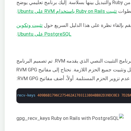
Rails. ويمكنه أيضًا إدارة إصدارات متعددة من Ruby والتبديل بينها بسلاسة. إليك برنامج تعليمي يوضح
خطوات
تثبيت Ruby on Rails باستخدام RVM على Ubuntu
.
تثبيت وتكوين
PostgreSQL على Ubuntu
.
عملية تثبيت RVM مباشرة للغاية، بفضل برنامج التثبيت النصي الذي يقدمه RVM. تم تصميم البرنامج
النصي لاكتشاف نظام Linux تلقائيًا، ثم تنزيل وتثبيت جميع الحزم اللازمة. نحتاج إلى مفاتيح RVM GPG
زوير الحزم المستلمة. أولاً، أضف مفاتيح RVM GPG:
gpg2
--
recv
-
keys
409B6B1796C275462A1703113804BB82D39DC0E3
7D2B