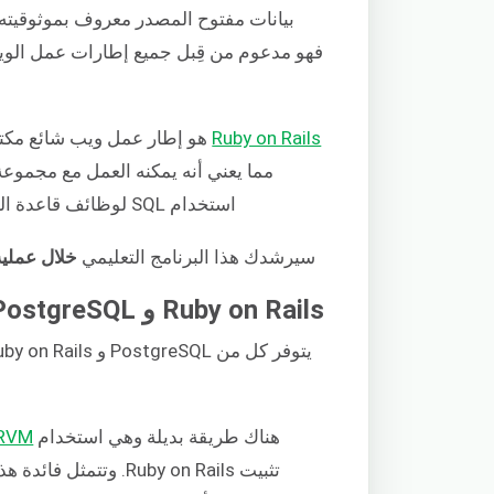
فهو مدعوم من قِبل جميع إطارات عمل الويب 
Ruby on Rails
هو إطار عمل ويب شائع مكت
استخدام SQL لوظائف قاعدة البيانات. ومع ذلك، فإنه يدعم أيضًا التكامل مع PostgreSQL.
سيرشدك هذا البرنامج التعليمي
خلال عملية تكوين PostgreSQL لتطب
Ruby on Rails و PostgreSQL
هناك طريقة بديلة وهي استخدام
RVM