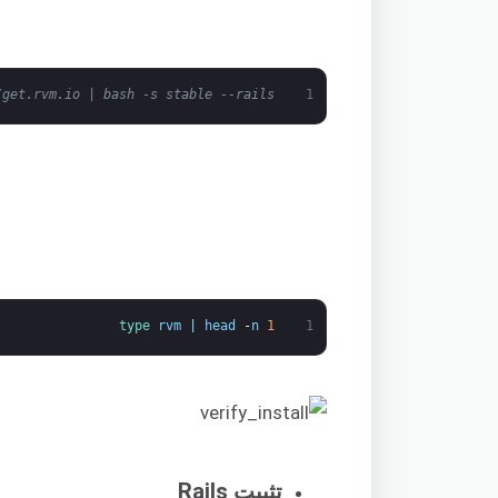
/get.rvm.io | bash -s stable --rails
1
type 
rvm
|
head
-
n
1
1
تثبيت Rails