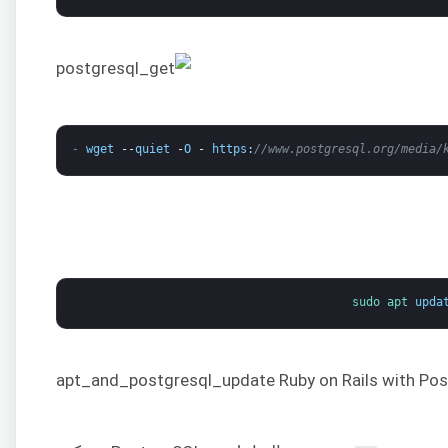
wget
--
quiet
-
O
-
https
:
//www.postgresql.org/media/k
sudo 
apt 
upda