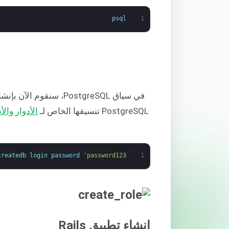
psql
1
في سياق PostgreSQL، سنقوم الآن بإنشاء
PostgreSQL تنسيقها الخاص لـ
الأدوار والأ
createdb 
login 
password
'password123'
1
إنشاء تطبيق Rails