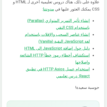
علاوة على ذلك، هناك دروس تعليمية أخرى لـ HTML و
CSS يمكنك العثور عليها في
مدونتنا
:
إنشاء تأثير التمرير المتوازي (Parallax)
باستخدام CSS النقي
إنشاء عناصر السحب والإفلات باستخدام
لغة JavaScript النقية (Vanilla)
دليل حول إضافة JavaScript إلى HTML
استكشاف أخطاء رموز خطأ HTTP الشائعة
وإصلاحها
استخدام عميل HTTP Axios في تطبيق
React: درس تعليمي
حوسبة سعيدة!