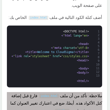
على صفحة الويب.
أضف كتلة الكود التالية في ملف
الخاص بك:
index
.
html
<!DOCTYPE html>
1
2
>
lang
=
"en"
<html 
3
4
<head>
5
>
charset
=
"utf-8"
<meta 
6
Welcome to CloudSigma!
</title>
<title>
7
>
rel
=
"stylesheet"
href
=
"css/styles.css"
<link 
8
</head>
9
10
11
<body>
12
</body>
13
</html>
ملاحظة: تأكد من أن ملف
فارغ قبل إضافة
index
.
html
كتل الأكواد هذه. أيضًا، ضع في اعتبارك تغيير العنوان كما