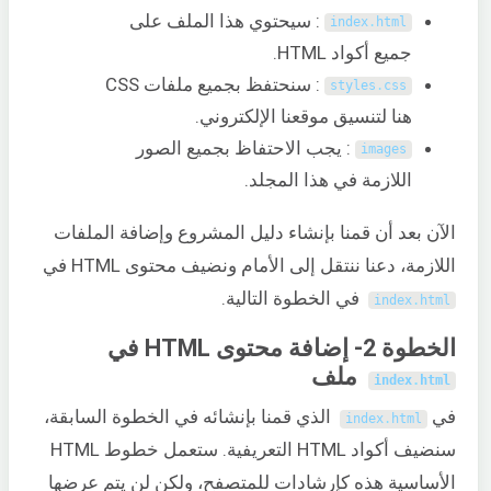
: سيحتوي هذا الملف على
index
.
html
جميع أكواد HTML.
: سنحتفظ بجميع ملفات CSS
styles
.
css
هنا لتنسيق موقعنا الإلكتروني.
: يجب الاحتفاظ بجميع الصور
images
اللازمة في هذا المجلد.
الآن بعد أن قمنا بإنشاء دليل المشروع وإضافة الملفات
اللازمة، دعنا ننتقل إلى الأمام ونضيف محتوى HTML في
في الخطوة التالية.
index
.
html
الخطوة 2- إضافة محتوى HTML في
ملف
index
.
html
في
الذي قمنا بإنشائه في الخطوة السابقة،
index
.
html
سنضيف أكواد HTML التعريفية. ستعمل خطوط HTML
الأساسية هذه كإرشادات للمتصفح، ولكن لن يتم عرضها