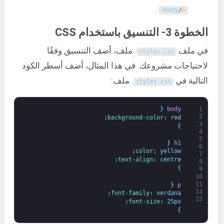
.
>
body
/
<
الخطوة 3- التنسيق باستخدام CSS
في ملف
ملف، أضف التنسيق وفقًا
styles
.
css
لاحتياجات مشروعك. في هذا المثال، أضف أسطر الكود
التالية في
ملف:
styles
.
css
{
body 
1
2
;
background-color
:
red
3
}
4
5
{
h1 
6
;
color
:
yellow
7
;
text-align
:
centre
8
}
9
10
11
{
p 
12
;
font-family
:
verdana
13
;
font-size
:
25px
}