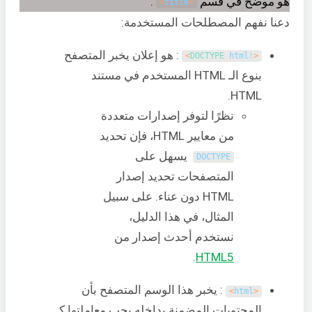
هو موضح في قسم
.
>
title
<
دعنا نفهم المصطلحات المستخدمة:
: هو إعلان يخبر المتصفح
>
DOCTYPE 
html
!
<
بنوع الـ HTML المستخدم في مستند
HTML.
نظرًا لتوفر إصدارات متعددة
من معايير HTML، فإن تحديد
يسهل على
DOCTYPE
المتصفحات تحديد إصدار
HTML دون عناء. على سبيل
المثال، في هذا الدليل،
نستخدم أحدث إصدار من
.
HTML5
: يخبر هذا الوسم المتصفح بأن
>
html
<
المحتويات المضمنة بداخله يجب معاملتها كـ