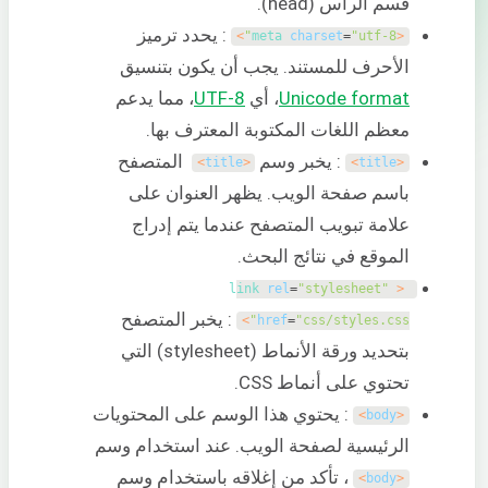
قسم الرأس (head).
: يحدد ترميز
>
meta 
charset
=
"utf-8"
<
الأحرف للمستند. يجب أن يكون بتنسيق
Unicode format
، أي
UTF-8
، مما يدعم
معظم اللغات المكتوبة المعترف بها.
: يخبر وسم
المتصفح
>
title
<
>
title
<
باسم صفحة الويب. يظهر العنوان على
علامة تبويب المتصفح عندما يتم إدراج
الموقع في نتائج البحث.
link 
rel
=
"stylesheet"
<
: يخبر المتصفح
>
href
=
"css/styles.css"
بتحديد ورقة الأنماط (stylesheet) التي
تحتوي على أنماط CSS.
: يحتوي هذا الوسم على المحتويات
>
body
<
الرئيسية لصفحة الويب. عند استخدام وسم
، تأكد من إغلاقه باستخدام وسم
>
body
<