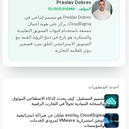
Preslav Dobrev
المؤلف
· CLOUDSIGMA
Preslav Dobrev هو مصمم إبداعي في
CloudSigma، يركز على هوية أعمال
متسقة باستخدام قنوات التسويق التقليدية
والمبتكرة. هو بارع في دمج الرؤية الفنية مع
التسويق الاستراتيجي لخلق سرد قصصي
مؤثر للعلامة التجارية.
أحدث المنشورات
تصميم المستقبل: كيف يحدث الذكاء الاصطناعي الموثوق
والسحابة السيادية تحولاً في التجارب الرقمية
CloudSigma وevoila تعلنان عن شراكة استراتيجية
لتوفير استمرارية VMware لمزودي الخدمات
والمؤسسات