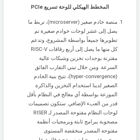
المخطط الهيكلي للوحة تسريع PCIe
منصة خادم صغير (microserver)، تربط ما
يصل إلى عشر لوحات خوادم صغيرة تم
تطويرها جميعاً بواسطة المشروع، وتدعم
كل منها ما يصل إلى أربع رقاقات RISC-V
مقترنة بوحدات تخزين وشبكات عالية
السرعة. ومن خلال تبني التقارب الفائق
(hyper-convergence)، تتيح بنية الخادم
الصغير لدينا استخدام التخزين والذاكرة
الموزعة بواسطة أي معالج في النظام بأقل
قدر من العبء الإضافي. ستكون تصميمات
لوحات النظام مفتوحة المصدر لـ RISER
مصحوبة ببرامج ثابتة وبرمجيات أنظمة
مفتوحة المصدر منخفضة المستوى
ومجموعة برمجيات نموذجية قائمة على