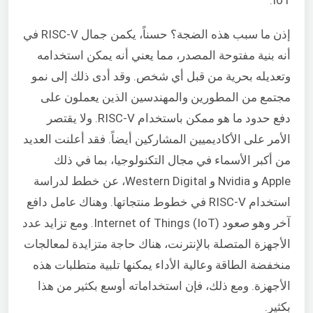
IoT.
إذن ما سبب هذه الضجة؟ حسناً، يكمن جمال RISC-V في
أنه بنية مفتوحة المصدر، مما يعني أنه يمكن استخدامه
وتعديله بحرية من قبل أي شخص. وقد أدى ذلك إلى نمو
مجتمع من المطورين والمهندسين الذين يعملون على
دفع حدود ما هو ممكن باستخدام RISC-V. ولا يقتصر
الأمر على الأكاديميين المشاركين أيضاً. فقد أعلنت العديد
من أكبر الأسماء في مجال التكنولوجيا، بما في ذلك
Apple و Nvidia و Western Digital، عن خطط لدراسة
استخدام RISC-V في خطوط منتجاتها. وهناك عامل دافع
آخر وهو صعود Internet of Things (IoT). ومع تزايد عدد
الأجهزة المتصلة بالإنترنت، هناك حاجة متزايدة لمعالجات
منخفضة الطاقة وعالية الأداء يمكنها تلبية متطلبات هذه
الأجهزة. ومع ذلك، فإن استخداماته أوسع بكثير من هذا
بكثير.