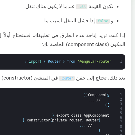
تكون القيمة
عندما لا يكون هناك تنقل.
null
و
إذا فشل التنقل لسبب ما.
false
إذا كنت تريد إتاحة هذه الطرق في تطبيقك، فستحتاج أولاً إ
المكون (component class) الخاصة بك:
;
import
{
Router
}
from
'@angular/router'
1
بعد ذلك، تحتاج إلى حقن
في المنشئ (constructor) ضمن التبعيات:
Router
{
(
Component
@
1
2
.
.
.
//
3
)
}
4
5
{
export
class
AppComponent
6
{
constructor
(
private
router
:
Router
)
7
.
.
.
//
8
}
9