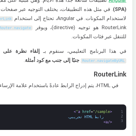
(SPA)
. في مثل هذه التطبيقات، يختلف التوجيه عبر صفحات ال
لاستخدام المكونات. في Angular، تحتاج إلى استخدام
erLink
RouterLink هو توجيه (directive)، ويوفر
Router
.
navigate
للتنقل عبر فئات المكونات.
في هذا البرنامج التعليمي، سنقوم بـ
إلقاء نظرة على
جنبًا إلى جنب مع كود
أمثلة
.
Router
.
navigateByURL
RouterLink
في HTML، يتم إدراج الرابط عادةً باستخدام علامة الإرساء (anchor tag)
>
href
=
"/sample"
<a 
1
2
    رابط HTML تجريبي.
3
</a>