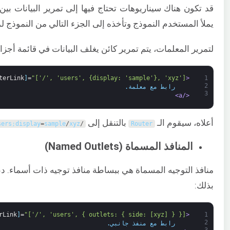
قد تكون هناك سيناريوهات تحتاج فيها إلى تمرير البيانات بي
يملأ المستخدم النموذج وتأخذه إلى الجزء التالي من النموذج ل
لتمرير المعلمات، يتم تمرير كائن يغلف البيانات في قائمة أجزاء عن
terLink
]
=
"['/', 'users', {display: 'sample'}, 'xyz']"
<a 
1
2
    رابط مع معلمة.
3
</a>
أعلاه، سيقوم الـ
بالتنقل إلى
sers
;
display
=
sample
/
xyz
/
Router
المنافذ المسماة (Named Outlets)
منافذ التوجيه المسماة هي ببساطة منافذ توجيه ذات أسماء. د
بذلك:
rLink
]
=
"['/', 'users', { outlets: { side: [xyz] } }]"
<a 
1
2
    رابط مع منفذ جانبي.