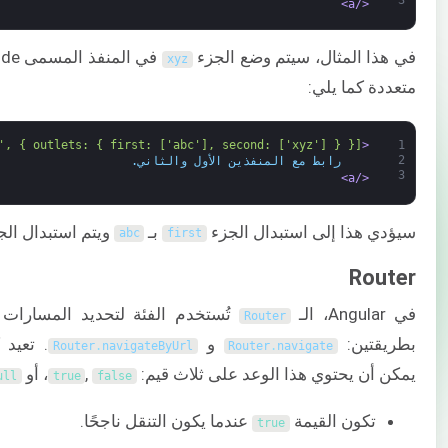
3
</a>
في هذا المثال، سيتم وضع الجزء
xyz
متعددة كما يلي:
', { outlets: { first: ['abc'], second: ['xyz'] } }]"
<a 
1
2
    رابط مع المنفذين الأول والثاني.
3
</a>
سيؤدي هذا إلى استبدال الجزء
بـ
ويتم استبدال ال
abc
first
Router
في Angular، الـ
تُستخدم الفئة لتحديد المسارات و
Router
بطريقتين:
و
Router
.
navigateByUrl
Router
.
navigate
يمكن أن يحتوي هذا الوعد على ثلاث قيم:
,
، أو
ull
true
false
تكون القيمة
عندما يكون التنقل ناجحًا.
true