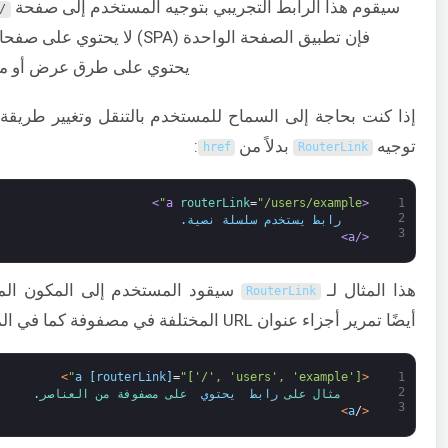
سيقوم هذا الرابط التجريبي بتوجيه المستخدم إلى صفحة
/
فإن تطبيق الصفحة الواحدة (SPA) 
يحتوي على طرق عرض أو مكو
إذا كنت بحاجة إلى السماح للمستخدم بالتنقل وتغيير طريق
توجيه
بدلاً من
:
href
RouterLink
>
routerLink
=
"/users/example"
<a 
1
2
    رابط يستخدم سلسلة نصية.
3
</a>
هذا المثال لـ
سيقود المستخدم إلى المكون ال
RouterLink
أيضًا تمرير أجزاء عنوان URL المختلفة في مصفوفة كما في المثال التالي:
>
a
[
routerLink
]
=
"['/', 'users', 'example']"
<
1
2
مثال 
على 
رابط 
يحتوي 
على 
مصفوفة 
من 
العناصر
.
3
>
a
/
<