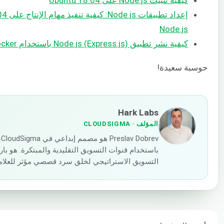
Node.js
كيفية نشر تطبيق Node.js (Express.js) باستخدام Docker على Ubuntu 20.04
حوسبة سعيدة!
Hark Labs
المؤلف
· CLOUDSIGMA
v
باستخدام قنوات التسويق التقليدية والمبتكرة. هو بار
التسويق الاستراتيجي لخلق سرد قصصي مؤثر للعلامة 