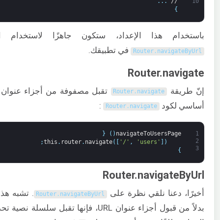
.
.
.
//
10
}
باستخدام هذا الإعداد، ستكون جاهزًا لاستخدام 
في تطبيقك.
Router
.
navigateByUrl
Router.navigate
إنّ طريقة
Router
.
navigate
أساسي لكود
:
Router
.
navigate
{
)
(
navigateToUsersPage
1
2
;
this
.
router
.
navigate
(
[
'/'
,
'users'
]
)
3
}
Router.navigateByUrl
أخيرًا، دعنا نلقي نظرة على
. تشبه هذ
Router
.
navigateByUrl