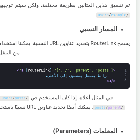
تم تنسيق هذين المثالين بطريقة مختلفة، ولكن سيتم توجيه
.
users
/
example
/
المسار النسبي
يسمح RouterLink بتحديد عناوين URL النسبية. يمكننا استخدام
من التنقل
>
[
routerLink
]
=
"['../', 'parent', 'posts']"
<a 
1
2
    رابط ينتقل بمستوى إلى الأعلى.
3
</a>
في المثال أعلاه، إذا كان المستخدم في
users
/
posts
/
. يمكنك أيضًا تحديد عناوين URL نسبيًا باستخدام
posts
/
parent
/
المعلمات (Parameters)