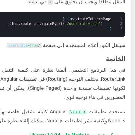
التنقل مطلقًا ويجب أن يحتوي على
في بدايته:
/
{
)
(
navigateToUsersPage
1
2
;
this
.
router
.
navigateByUrl
(
'/users;all=true'
)
3
}
سينقل الكود أعلاه المستخدم إلى صفحة
.
users
;
all
=
true
/
الخاتمة
k
المطورين في بناء توجيه قوي.
تستخدم تطبيقات Angular
Node.js
كبيئة تشغيل خاصة بها.
Node.js وكيفية نشر تطبيقات Node.js، يمكنك إلقاء نظرة على البرامج التعليمية التالية:
كيفية تثبيت Node.js على Ubuntu 18.04