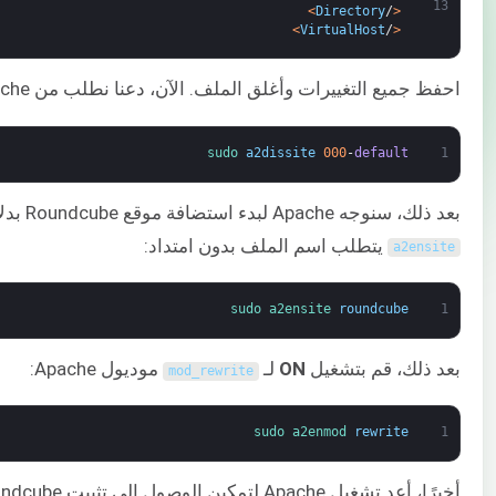
13
>
Directory
/
<
>
VirtualHost
/
<
احفظ جميع التغييرات وأغلق الملف. الآن، دعنا نطلب من Apache إيقاف استضافة الموقع الافتراضي:
sudo 
a2dissite
000
-
default
1
بعد ذلك، سنوجه Apache لبدء استضافة موقع Roundcube بدلاً من ذلك. عند تمكين الموقع، لا تقم بتضمين
يتطلب اسم الملف بدون امتداد:
a2ensite
sudo 
a2ensite 
roundcube
1
بعد ذلك، قم بتشغيل
ON
لـ
موديول Apache:
mod_rewrite
sudo 
a2enmod 
rewrite
1
أخيرًا، أعد تشغيل Apache لتمكين الوصول إلى تثبيت Roundcube: