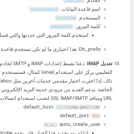
الخادم:
localhost
اسم قاعدة البيانات:
roundcubemail
المستخدم:
roundcube
كلمة المرور:
@
demo12345
استخدم كلمة المرور التي حددتها والتي قمنا
Db_prefix: هذا اختياري ما لم تكن تستخدم قاعدة بيانات مشتركة مع تطبيقات أخرى.
تعديل IMAP
: دعنا نضب
الخاصة. يدعم العديد من مزودي خدمة البريد الإلكتروني 
URL ومنافذ SSL IMAP/SMTP لتجنب استخدام اتصالات غير آمنة.
default_host:
ssl
:
//imap.gmail.com
default_port:
993
auto_create_user:
نعم
☑