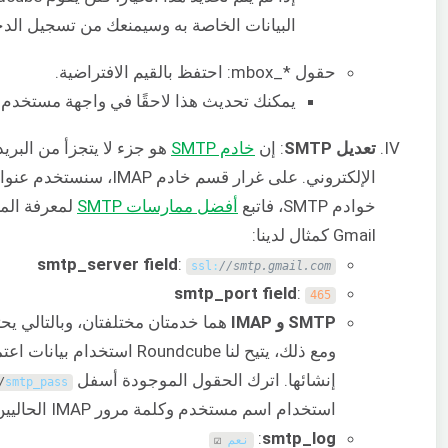
البيانات الخاصة به وسيمنعك من تسجيل الد
حقول *_mbox: احتفظ بالقيم الافتراضية.
يمكنك تحديث هذا لاحقًا في واجهة مستخدم Roundcube.
تعديل SMTP
: إن
خادم SMTP
هو جزء لا يتجزأ من البريد
خوادم SMTP، فاتبع
أفضل ممارسات SMTP
لمعرفة المز
Gmail كمثال لدينا:
smtp_server field
:
ssl
:
//smtp.gmail.com
smtp_port field
:
465
SMTP و IMAP
هما خدمتان مختلفتان، وبالتالي يح
إنشائها. اترك الحقول الموجودة أسفل
/
smtp_pass
استخدام اسم مستخدم وكلمة مرور IMAP الحاليين لمصادقة SMTP.
:
smtp_log
نعم
☑