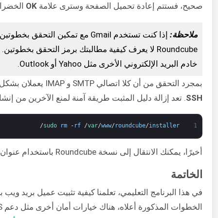
صحيح، فستتم إعادة تحميل الصفحة وسترى علامة
OK
الخضراء
ملاحظة:
إذا كنت تستخدم Gmail مع تمكين ال
Roundcube لا يعرف كيفية مطالبتك برمز التحقق بخطوت
خادم البريد الإلكتروني الأخرى مثل Yahoo أو Outlook.
بمجرد التحقق من أن كلا اتصالي SMTP و IMAP يعملان بشكل جيد، فإن الخطوة التالية هي إزالة دليل المثبت باستخدام
SSH
. تعد إزالة دليل المثبت طريقة آمنة لمنع الآخرين من إنش
/
sudo 
rm
-
rf
/
var
/
www
/
roundcube
/
installer
1
أخيرًا، يمكنك الانتقال إلى نسخة Roundcube باستخدام عنوان IP الخاص بخادمك والتحقق من بريدك الإلكتروني.
الخاتمة