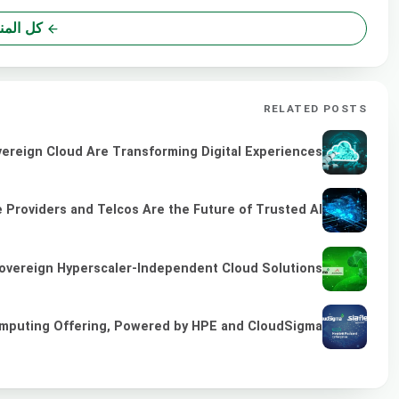
كل المن
RELATED POSTS
vereign Cloud Are Transforming Digital Experiences
 Providers and Telcos Are the Future of Trusted AI
overeign Hyperscaler-Independent Cloud Solutions
omputing Offering, Powered by HPE and CloudSigma