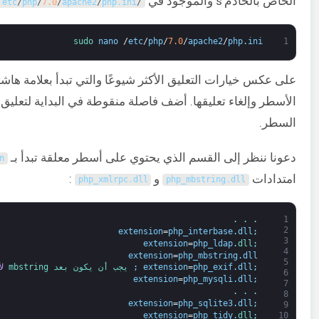
الخاص بالخادم’s والموجود في
etc
/
php
/
7.0
/
apache2
/
php
.
ini
/
sudo 
nano
/
etc
/
php
/
7.0
/
apache2
/
php
.
ini
1
على عكس خيارات التعليق الأكثر شيوعًا والتي تبدأ بعلامة هاشت
الأسطر وإلغاء تعليقها. أضف فاصلة منقوطة في البداية لتعليق س
السطر.
دعونا ننظر إلى القسم الذي يحتوي على أسطر معلقة تبدأ بـ
n
امتدادات
و
:
php_xmlrpc
.
dll
php_mbstring
.
dll
.
.
.
1
2
extension
=
php_interbase
.
dll
;
3
extension
=
php_ldap
.
dll
;
4
extension
=
php_mbstring
.
dll
5
;
dll
.
php_exif
=
extension
;
يجب 
أن يكون 
بعد 
mbstring 
لأ
6
extension
=
php_mysqli
.
dll
;
7
.
.
.
8
extension
=
php_sqlite3
.
dll
;
9
extension
=
php_tidy
.
dll
;
10