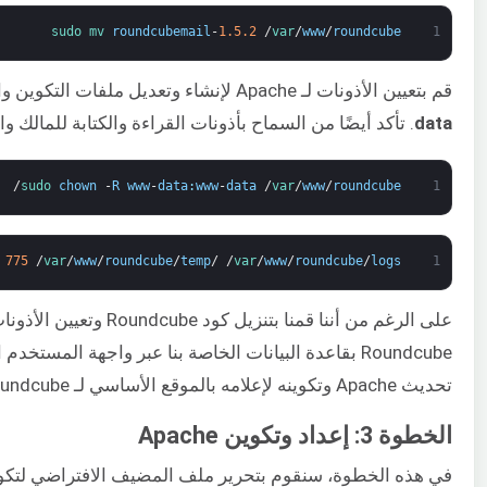
sudo 
mv 
roundcubemail
-
1.5.2
/
var
/
www
/
roundcube
1
قم بتعيين الأذونات لـ Apache لإنشاء وتعديل ملفات التكوين والسجلات. بعد ذلك، قم بتغيير المالك والمجموعة إلى
data
. تأكد أيضًا من السماح بأذونات القراءة والكتابة للمالك و
/
sudo 
chown
-
R
www
-
data
:
www
-
data
/
var
/
www
/
roundcube
1
775
/
var
/
www
/
roundcube
/
temp
/
/
var
/
www
/
roundcube
/
logs
1
على الرغم من أننا قمنا بت
تحديث Apache وتكوينه لإعلامه بالموقع الأساسي لـ Roundcube.
الخطوة 3: إعداد وتكوين Apache
في هذه الخطوة، سنقوم بتحرير ملف المضيف الافتراضي لتكوين Apache. باست