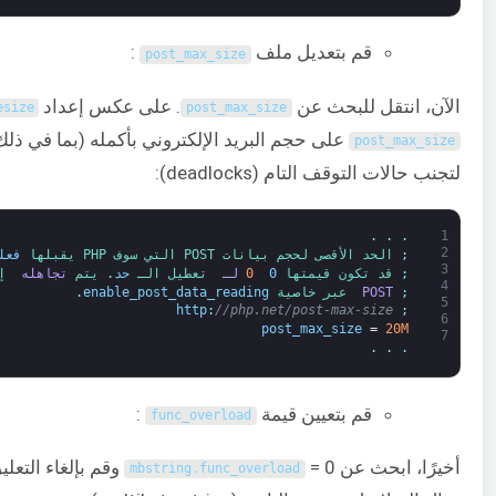
قم بتعديل ملف
:
post_max_size
الآن، انتقل للبحث عن
. على عكس إعداد
esize
post_max_size
على حجم البريد الإلكتروني بأكمله (بما في ذل
post_max_size
لتجنب حالات التوقف التام (deadlocks):
.
.
.
1
2
;
الحد الأقصى 
لحجم 
بيانات 
POST 
التي 
سوف 
PHP 
يقبلها 
فعلي
3
;
قد 
تكون 
قيمتها 
0 
0
لـ 
تعطيل 
الـ 
حد
.
يتم 
تجاهله 
إ
4
;
POST 
عبر 
خاصية 
enable_post_data_reading
.
5
http
:
//php.net/post-max-size
;
6
post_max_size
=
20M
7
.
.
.
قم بتعيين قيمة
:
func_overload
أخيرًا، ابحث عن
mbstring
.
func_overload