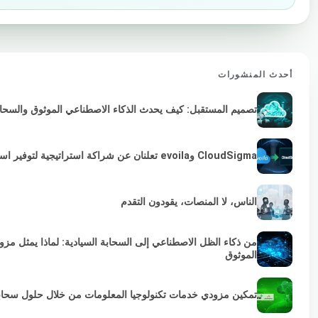
أحدث المنشورات
تصميم المستقبل: كيف يحدث الذكاء الاصطناعي الموثوق والسحابة 
CloudSigma وevoila تعلنان عن شراكة استراتيجية لتوفير استمرارية VMware لمزودي الخدمات والمؤسسات
الناس، لا المنصات، يقودون التقدم
من ذكاء الظل الاصطناعي إلى السحابة السيادية: لماذا يمثل مز
الموثوق
تمكين مزودي خدمات تكنولوجيا المعلومات من خلال حلول سحابية خضراء