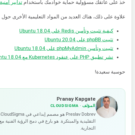
خذ على عاتقك مسؤولية حماية خوادمك باستخدام
تدابير أمنية
علاوة على ذلك، هناك العديد من المواد التعليمية الأخرى حول Redis و PHP والتي يمكنك الوصول إليها من
كيفية تثبيت وتأمين Redis على Ubuntu 18.04
تثبيت phpBB على Ubuntu 20.04
تثبيت وتأمين phpMyAdmin على Ubuntu 18.04
نشر تطبيق PHP على عنقود Kubernetes مع Ubuntu 18.04
حوسبة سعيدة!
Pranay Kapgate
المؤلف
· CLOUDSIGMA
v
التقليدية والمبتكرة. هو بارع في دمج الرؤية الفنية
التجارية.