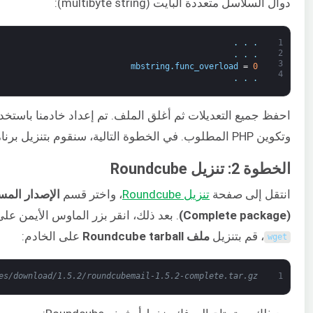
دوال السلاسل متعددة البايت (multibyte string):
.
.
.
1
2
.
.
.
3
mbstring
.
func_overload
=
0
4
.
.
.
وتكوين PHP المطلوب. في الخطوة التالية، سنقوم بتنزيل برنامج Roundcube وتثبيته وتكوينه.
الخطوة 2: تنزيل Roundcube
انتقل إلى صفحة
تنزيل Roundcube
، واختر قسم
الإصدار المستقر (ersion
(Complete package)
. بعد ذلك، انقر بزر الماوس الأيمن عل
، قم بتنزيل
ملف Roundcube tarball
على الخادم:
wget
es/download/1.5.2/roundcubemail-1.5.2-complete.tar.gz
1