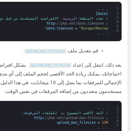
.
.
.
1
2
]
Date
[
3
;
تحدد 
المنطقة 
الزمنية 
الافتراضية 
المستخدمة 
من قبل 
دو
4
http
:
//php.net/date.timezone
;
5
date
.
timezone
=
"Europe/Moscow"
6
.
.
.
قم بتعديل ملف
:
upload_max_filesize
بعد ذلك، انتقل إلى إعداد
upload_max_filesize
احتياجاتك، يمكنك زيادة الحد الأقصى لحجم الملف إلى أي مدى.
مستخدمون متعددون من إضافة المرفقات في نفس الوقت:
.
.
.
1
2
;
الحد 
الأقصى 
المسموح 
به 
للملفات 
المرفوعة
.
3
http
:
//php.net/upload-max-filesize
;
4
upload_max_filesize
=
13M
5
.
.
.