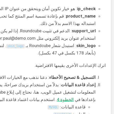
ip_check
: هو خيار تكوين أمان ويتحقق من عنوان IP الخاص بالعميل في تفويض الجلسة.
product_name
استبداله بهذا الاسم بدلاً من ذلك.
support_url
: الدعم في تثبيت
استخدام عنوان بريد إلكتروني مثل walker:paul@demo.com.
skin_logo
: استبدل شعار Roundcube بـ
skin_logo
(بأبعاد 178 بكسل في 47 بكسل).
اترك الإعدادات الأخرى بقيمها الافتراضية.
التسجيل & تصحيح الأخطاء
: دعنا نذهب مع الخيارات الاف
إعداد قاعدة البيانات
بإعدادها في
الخطوة 4
. استخدم بيانات اعتماد قاعدة البيا
قاعدة البيانات:
MySQL