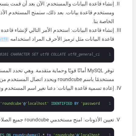
إنشاء قاعدة البيانات والمستخدم: الآن بعد أن قمت بتسج
ومستخدم قاعدة بيانات. بعد ذلك، سنمنح المستخدم الأذونا
الخاصة بنا.
إنشاء قاعدة البيانات: استخدم الأمر التالي لإنشاء قاعدة
قاعدة البيانات مثل ترميز الأحرف المراد استخدامه
utf8
0101 CHARACTER SET utf8 COLLATE utf8_general_ci */
1
توفر MySQL أمانًا قويًا وحماية متقدمة. وهي تحد
مستخدمًا باسم roundcube ويحدد اتصال المستخدم من
إعادة تسمية قاعدة البيانات: دعنا نغير اسم المستخدم ون
'roundcube'
@
'localhost'
IDENTIFIED 
BY
'password'
1
تعيين الأذونات: امنح مستخدمي roundcube جميع الصلاحيات على قاعدة بيانات
GES 
ON 
roundcubemail
.
*
to
'roundcube'
@
'localhost'
1