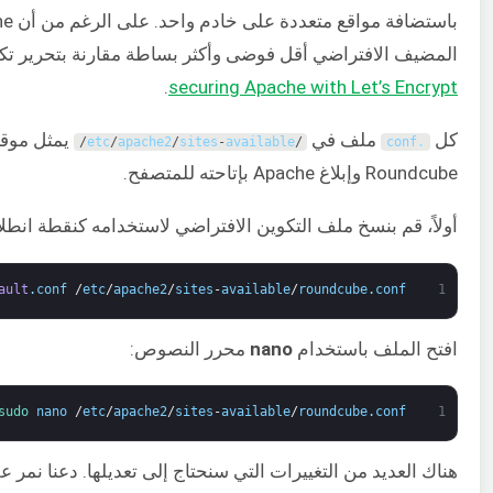
المضيف الافتراضي أقل فوضى وأكثر بساطة مقارنة بتحرير تكوين Apache. لإضافة طبقة إضافية من الأمان،
.
securing Apache with Let’s Encrypt
كل
ملف في
يمثل موقعً
/
etc
/
apache2
/
sites
-
available
/
conf
.
Roundcube وإبلاغ Apache بإتاحته للمتصفح.
أولاً، قم بنسخ ملف التكوين الافتراضي لاستخدامه كنقطة انطل
ault
.
conf
/
etc
/
apache2
/
sites
-
available
/
roundcube
.
conf
1
افتح الملف باستخدام
nano
محرر النصوص:
sudo 
nano
/
etc
/
apache2
/
sites
-
available
/
roundcube
.
conf
1
هناك العديد من التغييرات التي سنحتاج إلى تعديلها. دعنا نمر 