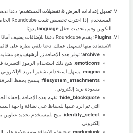
تعديل إعدادات العرض & تفضيلات المستخدم
: دعنا نذ
المستخدم. إذا اخترت تخصيص تثبيت Roundcube الخاص بك، فانقر فوق رابط
التكوين وقم بتحديث حقل
language
يدويًا.
Plugins
: يقدم Roundcube دعمًا للإضافات يض
الاستفادة منها لتسهيل عملك. دعنا نلقي نظرة على قائمة 
archive
: توفر هذه الإضافة زر
أرشيف
وهو مشابه لكي
emoticons
: يتيح ذلك استخدام الرموز التعبيرية ف
enigma
: يسهل استخدام تشفير البريد الإلكتروني GPG.
filesystem_attachments
مسودة بريد إلكتروني.
hide_blockquote
: تقوم هذه الإضافة بإخفاء الج
التي تم الرد عليها للحفاظ على نظافة واجهة المس
identity_select
: تتيح للمستخدم تحديد عناوين بري
إلكتروني.
markasjunk
: تتيح هذه الإضافة وضع علامة على ال