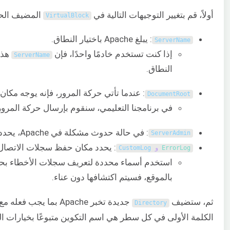
أولاً، قم بتغيير التوجيهات التالية في
المضيف الحا
VirtualBlock
: يبلغ Apache باختيار النطاق.
ServerName
إذا كنت تستخدم خادمًا واحدًا، فإن
ServerName
النطاق.
: عندما تأتي حركة المرور، فإنه يوجه مكان 
DocumentRoot
في برنامجنا التعليمي، سنقوم بإرسال حركة المرور إلى ndcube
: في حالة حدوث مشكلة في Apache، يحدد ServerAdmin عنوان بريد إلكتروني للاتصال.
ServerAdmin
: يحدد مكان حفظ سجلات الاتصال 
ErrorLog 
و
CustomLog
استخدم أسماء محددة لتعريف سجلات الأخطاء بح
بالموقع، فسيتم اكتشافها دون عناء.
ثم، ستضيف
جديدة تخبر Apache بما يجب فعله مع دليل Roundcube. تتكون
Directory
الكلمة الأولى في كل سطر هي اسم التكوين متبوعًا بخيارات الت