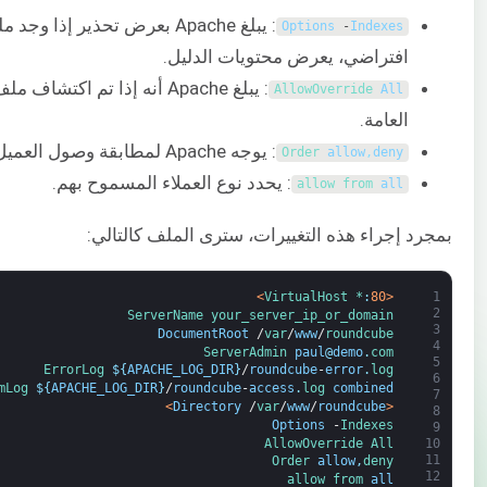
: يبلغ Apache بعرض تحذير إذا وجد ملف
Options
-
Indexes
افتراضي، يعرض محتويات الدليل.
: يبلغ Apache أنه إذا تم اكتشاف ملف
AllowOverride 
All
العامة.
: يوجه Apache لمطابقة وصول العميل إلى الموقع ورفض غير المطابقين.
Order 
allow
,
deny
: يحدد نوع العملاء المسموح بهم.
allow 
from 
all
بمجرد إجراء هذه التغييرات، سترى الملف كالتالي:
>
VirtualHost *
:
80
<
1
2
ServerName 
your_server_ip_or_domain
3
DocumentRoot
/
var
/
www
/
roundcube
4
ServerAdmin 
paul
@
demo
.
com
5
ErrorLog
$
{
APACHE_LOG_DIR
}
/
roundcube
-
error
.
log
6
mLog
$
{
APACHE_LOG_DIR
}
/
roundcube
-
access
.
log 
combined
7
>
Directory
/
var
/
www
/
roundcube
<
8
Options
-
Indexes
9
AllowOverride 
All
10
11
Order 
allow
,
deny
12
allow 
from 
all