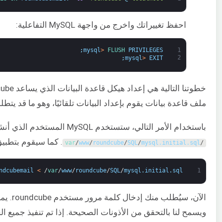
احفظ تغييراتك واخرج من واجهة MySQL التفاعلية:
;
mysql
>
FLUSH 
PRIVILEGES
1
2
;
mysql
>
EXIT
ملف قاعدة بيانات يقوم بإعداد البيانات تلقائيًا، وهو ما قد يتطلب
باستخدام الأمر التالي، ستستخدم MySQL المستخدم الذي أنشأناه حديثًا لقراءة ملف
. كما سيقوم بتطبيق
var
/
www
/
roundcube
/
SQL
/
mysql
.
initial
.
sql
/
ndcubemail
<
/
var
/
www
/
roundcube
/
SQL
/
mysql
.
initial
.
sql
1
ويسمح لنا بالتحقق من الأذونات الصحيحة. إذا تم تنفيذ جميع 