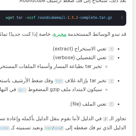
بعد ذلك، ستحتاج إلى فك ضغط أرشيف Roundcube:
wget 
tar
-
xvzf 
roundcubemail
-
1.5.2
-
complete
.
tar
.
gz
1
قد تبدو الوسائط المستخدمة
محيرة
، خاصة إذا كنت جديدًا تمامًا.
: تعني الاستخراج (extract).
x
: تعني التفصيلي (verbose).
v
تخبر tar بطباعة المسار وأسماء الملفات المستخرجة.
: تخبر tar بإزالة غلاف
وفك ضغط الأرشيف باستخدام p
tar
z
سيكون لامتداد ملف gzip المضغوط
في النهاي
gz
.
: تعني الملف (file).
f
تجاوز الـ
في الدليل لأننا نقوم بنقل الدليل بأكمله وإعادة ت
/
الدليل الذي تم فك ضغطه إلى
ونعيد تسميته كـ
cube
var
/
www
/