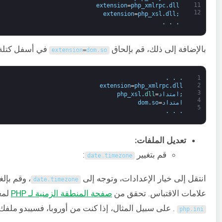
11
extension
=
php_xmlrpc
.
dll
12
extension
=
php_xsl
.
dll
;
.
.
.
بالإضافة إلى ذلك، قم بإلحاق
في أسفل كتلة ا
extension
=
dom
.
so
.
.
.
1
2
extension
=
php_xmlrpc
.
dll
3
;
امتداد
=
dll
.
php_xsl
4
امتداد
=
so
.
dom
5
.
.
.
تعديل الملفات:
قم بتغيير
:
date
.
timezone
انتقل إلى خيار الإعدادات، وتوجه إلى
، وقم بإل
date
.
timezone
علامات الاقتباس. تحقق من
صفحة المنطقة الزمنية لـ PHP
لمع
. على سبيل المثال، إذا كنت من أوروبا، فسيبدو ملفك 
php
.
ini