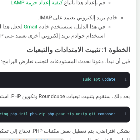
قم بإعداد هذا باتباع
كيفية إعداد حزمة LAMP
خادم بريد إلكتروني يعتمد على IMAP.
في هذا الدليل، سنستخدم خادم
Gmail
لجعل هذا ال
استخدام خوادم بريد إلكتروني أخرى تعتمد على IMAP مثل
الخطوة 1: تثبيت الامتدادات والتبعيات
قبل أن نبدأ، دعونا نحدث المستودعات لتجنب تعارض البرامج:
sudo 
apt 
update
1
بعد ذلك، سنقوم بتثبيت تبعيات Roundcube وتكوين PHP. استخدم الأمر التالي لتثبيت امتدادات ومكتبات PHP:
ring 
php
-
intl 
php
-
zip 
php
-
pear 
zip 
unzip 
git 
composer
1
بشكل افتراضي، يتم تعطيل بعض مكتبات PHP. نحتاج إلى تمكين هذه المكتبات من خلال الانتقال إلى ملف