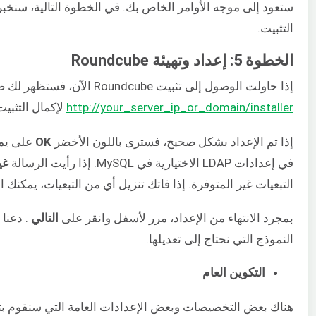
التثبيت.
الخطوة 5: إعداد وتهيئة Roundcube
إذا حاولت الوصول إلى تثبيت Roundcube الآن، فستظهر لك صفحة خطأ. تفضل بزيارة
http://your_server_ip_or_domain/installer
لإكمال التثبيت
إذا تم الإعداد بشكل صحيح، فسترى باللون الأخضر
OK
في إعدادات LDAP الاختيارية في MySQL. إذا رأيت الرسالة
غي
التبعيات غير المتوفرة. إذا فاتك تنزيل أي من التبعيات، يمكنك الانتقال إلى عنوان 
بمجرد الانتهاء من الإعداد، مرر لأسفل وانقر على
التالي
النموذج التي نحتاج إلى تعديلها.
التكوين العام
هناك بعض التخصيصات وبعض الإعدادات العامة التي سنقوم بتع