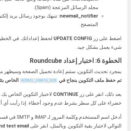
مجلد الرسائل المزعجة (Spam).
newmail_notifier
: تنبهك بوجود رسائل بريد إلك
المتصفح.
اضغط على زر
UPDATE CONFIG
شيء يعمل بشكل جيد.
الخطوة 6: اختبار إعداد Roundcube
بمجرد تحديث التكوين، ستتم إعادة تحميل الصفحة وسيظهر مر
تم حفظ ملف التكوين بنجاح في
الخاص بتثبيت ndcube
RCMAIL_CONFIG_DIR
بعد ذلك، انقر على زر
CONTINUE
لاختبار التكوين الخاص بك.
خضراء على كل سطر بشرط عدم وجود أخطاء. إذا رأيت أي أخ
أدخل اسم المستخدم وكلمة المرور لـ IMAP و SMTP في قسمي
التوالي لاختبار بقية التكوين. وبالمثل، انقر على
nd test email