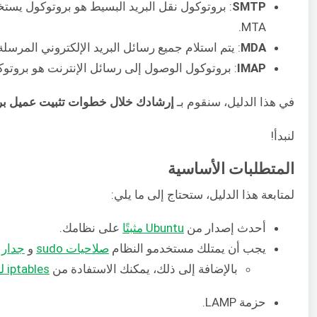
SMTP
MTA.
MDA
: يتم استلام جميع رسائل البريد الإلكتروني المرسلة من MTA وتخزينها لدى وكيل تسليم
IMAP
: بروتوكول الوصول إلى رسائل الإنترنت هو بروتوكول تستخدمه أجهزة 
في هذا الدليل، سنقوم بـ
إرشادك خلال خطوات تثبيت عميل بريد ويب باستخدام be
لنبدأ!
المتطلبات الأساسية
لمتابعة هذا الدليل، ستحتاج إلى ما يلي:
أحدث إصدار من
Ubuntu مثبتًا
على نظامك.
يجب أن يمتلك مستخدمو النظام
صلاحيات sudo
و
جدار 
بالإضافة إلى ذلك، يمكنك الاستفادة من
iptables
ل
حزمة LAMP.