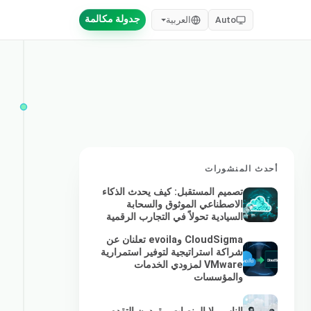
جدولة مكالمة
Auto
العربية
أحدث المنشورات
تصميم المستقبل: كيف يحدث الذكاء
الاصطناعي الموثوق والسحابة
السيادية تحولاً في التجارب الرقمية
CloudSigma وevoila تعلنان عن
شراكة استراتيجية لتوفير استمرارية
VMware لمزودي الخدمات
والمؤسسات