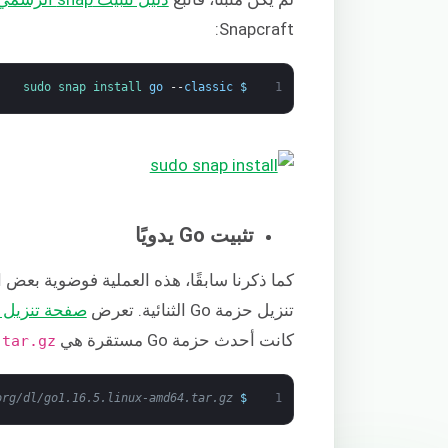
Snapcraft:
sudo 
snap 
install 
go
--
classic
$
1
تثبيت Go يدويًا
تنزيل حزمة Go الثنائية. تعرض
صفحة تنزيل Go
كانت أحدث حزمة Go مستقرة هي
.tar.gz
org/dl/go1.16.5.linux-amd64.tar.gz
$
1