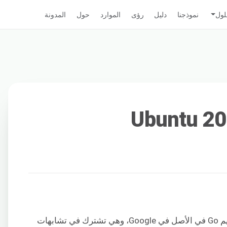
لول
نموذجنا
دليل
رؤى
الموارد
حول
المدونة
هي لغة برمجة مفتوحة المصدر. تم تصميم Go في الأصل في Google، وهي تشترك في تشابهات