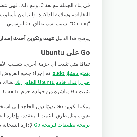
في بناء الجملة مع لغة C. 
النفايات، وسلامة الذاكرة، والتزامن بأسلوب CSP. في معظم الأوقات، يُشار إل
“Golang” بسبب اسم نطاق Go الرسمي.
يوضح هذا الدليل
تثبيت وتكوين أحدث إصدار من o
Go على Ubuntu
تمامًا مثل تثبيت أي حزمة أخرى، يتطلب الأ
يتمتع بامتياز sudo
. تم إجراء جميع العروض التوضيحية 
حول إعداد خادم Ubuntu الخاص بك
تثبيت Go مباشرة من خوادم حزم Ubuntu. بدلاً من ذلك، يتوفر Go أيضًا من متجر Snapcraft.
يمكننا تكوين Go يدويًا دون الحا
عيوب مثل طرق التثبيت المعقدة، وإدارة الحزم اليد
برمجة تطبيقات لبرمجة Go
لإدارة السحابة 