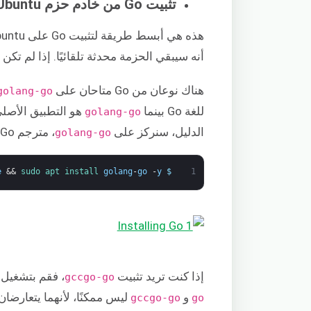
تثبيت Go من خادم حزم Ubuntu
أنه سيبقي الحزمة محدثة تلقائيًا. إذا لم تكن ه
هناك نوعان من Go متاحان على Ubuntu –
golang-go
للغة Go بينما
golang-go
الدليل، سنركز على
، مترجم Go الأصلي. أولاً، قم بتشغيل الأمر التالي لتثبيت
golang-go
e
&&
sudo 
apt 
install 
golang
-
go
-
y
$
1
إذا كنت تريد تثبيت
، فقم بتشغيل ا
gccgo-go
و
ليس ممكنًا، لأنهما يتعارضان مع
gccgo-go
go