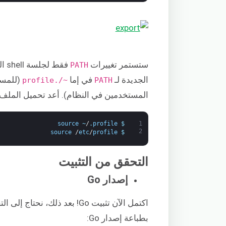
ستستمر تغييرات
فقط
PATH
الجديدة لـ
في إما
(للمست
~/.profile
PATH
المستخدمين في النظام). أعد تحميل الملف ل
source
~
/
.
profile
$
1
2
source
/
etc
/
profile
$
التحقق من التثبيت
إصدار Go
بطباعة إصدار Go: