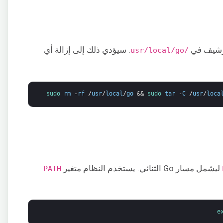
أرشيف في
. سيؤدي ذلك إلى إزالة أي
/usr/local/go
sudo 
rm
-
rf
/
usr
/
local
/
go
&&
sudo 
tar
-
C
/
usr
/
loca
ليشمل مسار Go الثنائي. يستخدم النظام متغير
PATH
e