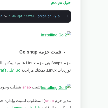
حول
gccgo
.
te
&&
sudo 
apt 
install 
gccgo
-
go
-
y
$
1
تثبيت حزمة Go snap
حزم Snaps هي حزم Linux عالمية يمكنها العمل على أي توزيعة Linux. يتوفر Go كـ
توزيعات Linux. يمكنك مراجعة
Go على Snapcraft
تثبيت
يتطلب وجود
snap
مدير حزم
) المطلوب لتثبيت وإدارة ح
snap
لم يكن مثبتًا، فاتبع
دليل تثبيت snap الرسمي على Ubuntu