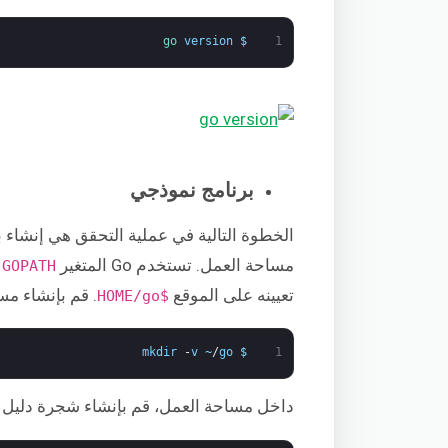
go 
version
$
1
برنامج نموذجي
الخطوة التالية في عملية التحقق هي إنشاء 
مساحة العمل. تستخدم Go المتغير
ا
GOPATH
تعيينه على الموقع
. قم بإنشاء مس
$HOME/go
mkdir
-
v
~
/
go
$
1
داخل مساحة العمل، قم بإنشاء شجرة دليل