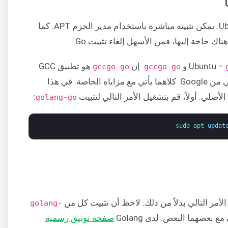
هذه هي أبسط طريقة لتثبيت Go على Ubuntu. يمكن تثبيته مباشرة باستخدام مدير الحزم APT. كما
ناك حاجة إليها، فمن الأسهل إلغاء تثبيت Go.
و
. إن
هو تطبيق GCC
gccgo-go
gccgo-go
هو التطبيق الأصلي من Google. كلاهما يأتي مع مزاياه الخاصة. في هذا
:
golang-go
sudo 
apt 
updat
لأمر التالي بدلاً من ذلك. لاحظ أن تثبيت كل من
golang-
 بعضهما البعض. لدى Golang
صفحة توثيق رسمية