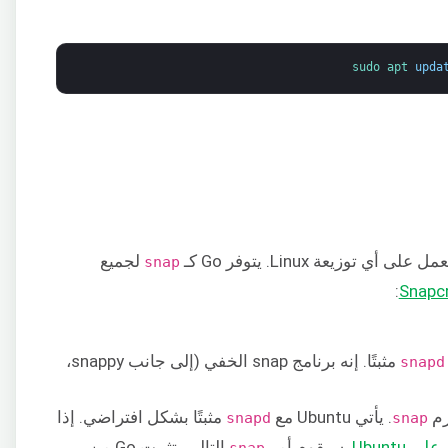
sudo 
apt 
upda
لجميع
snap
:
مثبتًا. إنه برنامج snap الخفي (إلى جانب snappy،
snapd
زم
. يأتي Ubuntu مع
مثبتًا بشكل افتراضي. إذا
snapd
snap
. سيقوم أمر
التالي بتثبيت Go من
snap