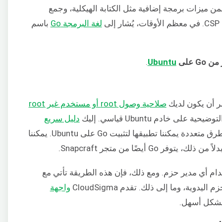
ومع ذلك، فهي تتضمن ميزات برمجة إضافية مثل الكتابة الهيكلية، وجمع
ى
لغة البرمجة Go
باسم
G على
Ubuntu
.
مر أن يكون لديك
صلاحية وصول root أو مستخدم غير root
على خادم Ubuntu قياسي. إليك
دليل سريع
. هناك طرق متعددة يمكننا تطبيقها لتثبيت Go على Ubuntu. يمكننا
جة إلى استخدام أي مدير حزم. ومع ذلك، فإن هذه الطريقة تأتي مع
وية، وما إلى ذلك. تقدم CloudSigma
واجهة
بشكل أسهل.