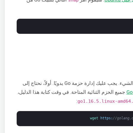
كما ذكرنا سابقًا، هذه العملية فوضوية بعض الشيء. يجب عليك إدارة حزمة Go يدويًا. أولاً، نحتاج إلى
جميع الحزم الثنائية المتاحة. في وقت كتابة هذا الدليل،
:
go1.16.5.linux-amd64
wget 
https
:
//golang.