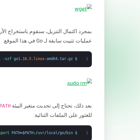
بمجرد اكتمال التنزيل، سنقوم باستخراج ال
عمليات تثبيت سابقة لـ Go في هذا الموقع:
l
-
xzf 
go1
.
16.5.linux
-
amd64
.
tar
.
gz
$
1
بعد ذلك، نحتاج إلى تحديث متغير البيئة
PATH
للعثور على الملفات الثنائية:
xport 
PATH
=
$
PATH
:
/
usr
/
local
/
go
/
bin
$
1