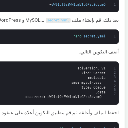
=
eW91cl9zZWN1cmVfcGFzc3dvcmQ
1
بعد ذلك، قم بإنشاء ملف
لـ MySQL و WordPress.
secret
.
yaml
nano 
secret
.
yaml
1
أضف التكوين التالي.
apiVersion
: v1
1
2
kind
: Secret
3
:
metadata
4
name
: mysql-pass
5
type
: Opaque
6
:
data
7
password
: eW91cl9zZWN1cmVfcGFzc3dvcmQ=
احفظ الملف وأغلقه. ثم قم بتطبيق التكوين أعلاه على عنقود Kubernetes باستخدام الأمر التالي.