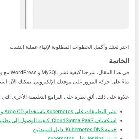
اختر لغتك وأكمل الخطوات المطلوبة لإنهاء عملية التثبيت.
الخاتمة
بناءً على حركة المرور على موقعك الإلكتروني. يمكنك الآن استخ
علاوة على ذلك، ألقِ نظرة على البرامج التعليمية الأخرى التي تركز على Docker و Kubernetes والتي يمكنك العثور 
نشر التطبيقات على Kubernetes باستخدام Argo CD و GitOps
استكشاف CloudSigma PaaS: كيفية الوصول إلى تطبيق Kubernetes عبر عنوان IP العام
خدمة Kubernetes DNS: دليل للمبتدئين
تثبيت Jenkins على Kubernetes