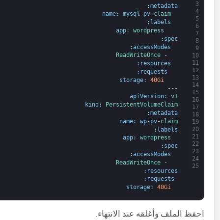
3
:
metadata
4
name
:
mysql
-
pv
-
claim
5
:
labels
6
app
:
wordpress
7
:
spec
8
:
accessModes
9
ReadWriteOnce
-
10
11
:
resources
12
:
requests
13
storage
:
40Gi
14
---
15
apiVersion
:
v1
16
kind
:
PersistentVolumeClaim
17
:
metadata
18
name
:
wp
-
pv
-
claim
19
20
:
labels
21
app
:
wordpress
22
:
spec
23
:
accessModes
24
ReadWriteOnce
-
25
:
resources
:
requests
storage
:
40Gi
احفظ الملف وأغلقه عند الانتهاء.