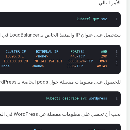
الأمر التالي.
kubectl 
get 
svc
1
ستحصل على عنوان IP والمنفذ الخاص بـ LoadBalancer في المخرجات التالية.
CLUSTER
-
IP
EXTERNAL
-
IP
PORT
(
S
)
AGE
1
2
10.96.0.1
<
none
>
443
/
TCP
29m
3
10.100.80.70
78.141.194.181
80
:
31624
/
TCP
3m6s
4
None
<
none
>
3306
/
TCP
4m14s
للحصول على معلومات مفصلة حول pods الخاصة بـ WordPress، قم بتشغيل الأمر التالي.
kubectl 
describe 
svc 
wordpress
1
يجب أن تحصل على معلومات مفصلة عن WordPress في المخرجات التالية.