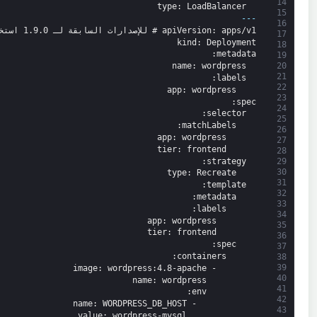
14
type
: LoadBalancer
15
---
16
: apps/v1 # للإصدارات السابقة لـ 1.9.0 استخدم apps/v1beta2
apiVersion
17
kind
: Deployment
18
:
metadata
19
20
name
: wordpress
21
:
labels
22
app
: wordpress
23
:
spec
24
:
selector
25
:
matchLabels
26
app
: wordpress
27
tier
: frontend
28
:
strategy
29
30
type
: Recreate
31
:
template
32
:
metadata
33
:
labels
34
app
: wordpress
35
tier
: frontend
36
:
spec
37
:
containers
38
39
image
: wordpress
:4.8-apache
-
40
name
: wordpress
41
:
env
42
name
: WORDPRESS_DB_HOST
-
43
value
: wordpress-mysql