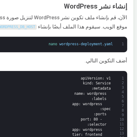
إنشاء نشر WordPress
الآن، قم بإنشاء ملف تكوين نشر WordPress لتنزيل صورة WordPress، وإنشاء حاوية، وتركيب PersistentVolume في
موقع الويب. سيقوم هذا الملف أيضًا بإنشاء
WORDPRESS_DB_HOST
nano 
wordpress
-
deployment
.
yaml
1
أضف التكوين التالي.
apiVersion
: v1
1
2
kind
: Service
3
:
metadata
4
name
: wordpress
5
:
labels
6
app
: wordpress
7
:
spec
8
:
ports
9
port
: 80
-
10
11
:
selector
12
app
: wordpress
13
tier
: frontend