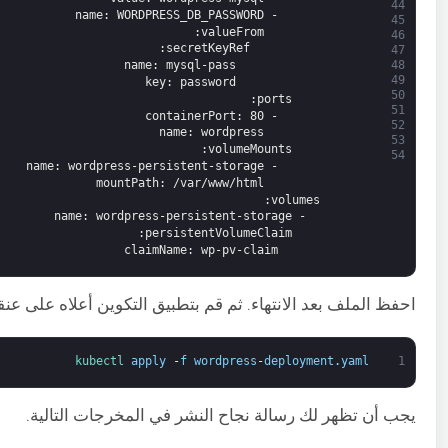
44
name
: WORDPRESS_DB_PASSWORD
-
45
:
valueFrom
46
:
secretKeyRef
47
48
name
: mysql-pass
49
key
: password
50
:
ports
51
containerPort
: 80
-
52
name
: wordpress
53
:
volumeMounts
54
name
: wordpress-persistent-storage
-
mountPath
: /var/www/html
:
volumes
name
: wordpress-persistent-storage
-
:
persistentVolumeClaim
claimName
: wp-pv-claim
احفظ الملف بعد الانتهاء. ثم قم بتطبيق التكوين أعلاه على عنقود Kubernetes باستخدام الأمر ال
kubectl 
apply
-
f
wordpress
-
deployment
.
yaml
1
يجب أن تظهر لك رسالة نجاح النشر في المخرجات التالية.