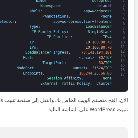
Name
:
wordpress
1
2
Namespace
:
default
3
Labels
:
app
=
wordpress
4
>
Annotations
:
<
none
5
elector
:
app
=
wordpress
,
tier
=
frontend
6
Type
:
LoadBalancer
7
IP 
Family 
Policy
:
SingleStack
8
IP 
Families
:
IPv4
9
IP
:
10.100.80.70
10
11
IPs
:
10.100.80.70
12
LoadBalancer 
Ingress
:
78.141.194.181
13
Port
:
<
unset
>
80
/
TCP
14
TargetPort
:
80
/
TCP
15
NodePort
:
<
unset
>
31624
/
TCP
16
Endpoints
:
10.244.23.66
:
80
17
Session 
Affinity
:
None
External 
Traffic 
Policy
:
Cluster
الآن، افتح متصفح الويب الخاص بك وانتقل إلى صفحة تثبيت WordPress باستخدام عنوان URL
تثبيت WordPress على الشاشة التالية.