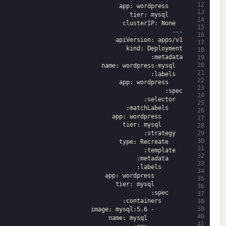
12
app
: wordpress
13
tier
: mysql
14
clusterIP
: None
15
---
16
apiVersion
: apps/v1
17
kind
: Deployment
18
:
metadata
19
20
name
: wordpress-mysql
21
:
labels
22
app
: wordpress
23
:
spec
24
:
selector
25
:
matchLabels
26
app
: wordpress
27
tier
: mysql
28
:
strategy
29
30
type
: Recreate
31
:
template
32
:
metadata
33
:
labels
34
app
: wordpress
35
tier
: mysql
36
:
spec
37
:
containers
38
39
image
: mysql
:5.6
-
40
name
: mysql
41