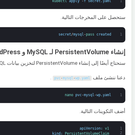
kubectl 
apply
-
f
secret
.
yaml
1
ستحصل على المخرجات التالية.
secret
/
mysql
-
pass 
created
1
إنشاء PersistentVolume لـ MySQL و WordPress
ستحتاج أيضًا إلى إنشاء PersistentVolume لتخزين بيانات MySQL و WordPress.
دعنا ننشئ ملف
.
pvc
-
mysql
-
wp
.
yaml
nano 
pvc
-
mysql
-
wp
.
yaml
1
أضف التكوينات التالية.
apiVersion
:
v1
1
2
kind
:
PersistentVolumeClaim