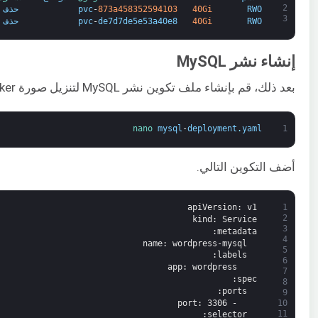
2
RWO
40Gi
873a458352594103
-
pvc
حذف
3
RWO
40Gi
de7d7de5e53a40e8
-
pvc
حذف
إنشاء نشر MySQL
بعد ذلك، قم بإنشاء ملف تكوين نشر MySQL لتنزيل صورة Docker لـ MySQL، وإنشاء حاوية وتركيب PersistentVolume في
nano 
mysql
-
deployment
.
yaml
1
أضف التكوين التالي.
apiVersion
: v1
1
2
kind
: Service
3
:
metadata
4
name
: wordpress-mysql
5
:
labels
6
app
: wordpress
7
:
spec
8
:
ports
9
port
: 3306
-
10
11
:
selector