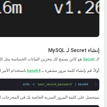
إنشاء Secret لـ MySQL
الـ
Secret
هو كائن يسمح لك بتخزين البيانات الحساسة مثل كلمة المرور أو الم
أولاً، قم بإنشاء كلمة مرور مشفرة بـ
base64
باستخدام الأمر ال
echo
-
n
'your_secure_password'
|
base64
1
ستحصل على كلمة المرور السرية الخاصة بك في المخرجات الت