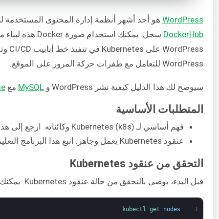
WordPress
هو أحد أشهر أنظمة إدارة المحتوى المستخدمة لنشر
DockerHub
سجل. يمكنك استخدام صورة Docker هذه لبناء منصة مواقع إلكترونية موثوقة وقابلة للتوسع على
Press
WordPress للتعامل مع طفرات حركة المرور على الموقع.
سيوضح لك هذا الدليل كيفية نشر WordPress و
MySQL
مع
me
المتطلبات الأساسية
فهم أساسي لـ Kubernetes (k8s) وكائناته. ارجع إلى هذا الدليل للحصول على
عنقود Kubernetes يعمل وجاهز. اتبع هذا البرنامج التعليمي لـ
التحقق من عنقود Kubernetes
قبل البدء، يوصى بالتحقق من حالة عنقود Kubernetes. يمكنك استخدام الأمر
kubectl 
get 
nodes
1