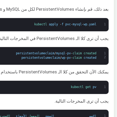
بعد ذلك، قم بإنشاء PersistentVolumes لكل من MySQL و WordPress على عنقود Kubernetes باستخدام الأمر التالي.
kubectl 
apply
-
f
pvc
-
mysql
-
wp
.
yaml
1
يجب أن ترى كلا الـ PersistentVolumes في المخرجات التالية.
persistentvolumeclaim
/
mysql
-
pv
-
claim 
created
1
2
persistentvolumeclaim
/
wp
-
pv
-
claim 
created
يمكنك الآن التحقق من كلا الـ PersistentVolumes باستخدام الأمر التالي.
kubectl 
get 
pv
1
يجب أن ترى المخرجات التالية.
1
الاسم
السعة
الوصول 
الأوضاع
الاسترد