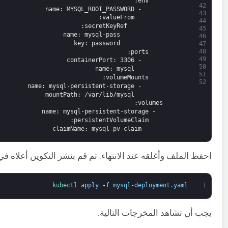
:
env
42
name
: MYSQL_ROOT_PASSWORD
-
43
:
valueFrom
44
:
secretKeyRef
45
name
: mysql-pass
46
key
: password
47
48
:
ports
49
containerPort
: 3306
-
50
name
: mysql
51
:
volumeMounts
52
name
: mysql-persistent-storage
-
mountPath
: /var/lib/mysql
:
volumes
name
: mysql-persistent-storage
-
:
persistentVolumeClaim
claimName
: mysql-pv-claim
احفظ الملف وأغلقه عند الانتهاء. ثم قم بنشر التكوين أعلاه في مجموعة 
kubectl 
apply
-
f
mysql
-
deployment
.
yaml
1
يجب أن تشاهد المخرجات التالية.