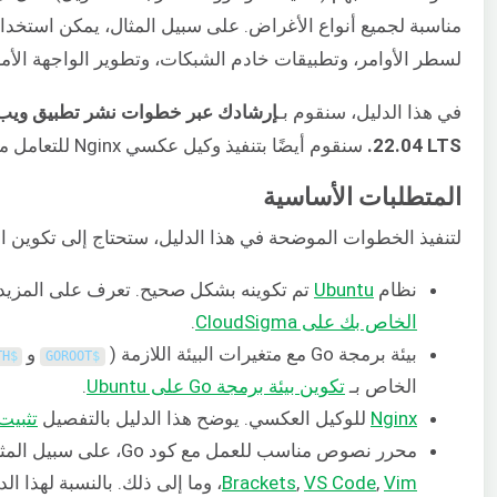
مناسبة لجميع أنواع الأغراض. على سبيل المثال، يمكن استخدام
لسطر الأوامر، وتطبيقات خادم الشبكات، وتطوير الواجهة الأمام
في هذا الدليل، سنقوم بـ
22.04 LTS.
سنقوم أيضًا بتنفيذ وكيل عكسي Nginx للتعامل مع حمل حركة المرور.
المتطلبات الأساسية
لتنفيذ الخطوات الموضحة في هذا الدليل، ستحتاج إلى تكوين الم
نظام
Ubuntu
تم تكوينه بشكل صحيح. تعرف على المزي
الخاص بك على CloudSigma
.
بيئة برمجة Go مع متغيرات البيئة اللازمة (
و
TH
$
GOROOT
$
الخاص بـ
تكوين بيئة برمجة Go على Ubuntu
.
Nginx
للوكيل العكسي. يوضح هذا الدليل بالتفصيل
تثبيت وتكوي
محرر نصوص مناسب للعمل مع كود Go، على سبيل المثال،
Brackets
,
VS Code
,
Vim