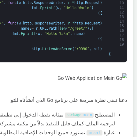
/"
,
func
(
w
http
.
ResponseWriter
,
r *
http
.
Request
)
10
11
fmt
.
Fprintf
(
w
,
"Hello World"
)
12
)
}
13
14
/"
,
func
(
w
http
.
ResponseWriter
,
r *
http
.
Request
)
15
name
:
=
r
.
URL
.
Path
[
len
(
"/greet/"
)
:
]
16
fmt
.
Fprintf
(
w
,
"Hello %s\n"
,
name
)
17
)
}
18
19
http
.
ListenAndServe
(
":9990"
,
nil
)
}
دعنا نلقي نظرة سريعة على برنامج Go الذي أنشأناه للتو:
المصطلح
package
main
لترجمة الملف كملف قابل للتنفيذ بدلاً من مكتبة مشتركة
عبارة
تستورد جميع الوحدات الإضافية المطلوبة لي
import