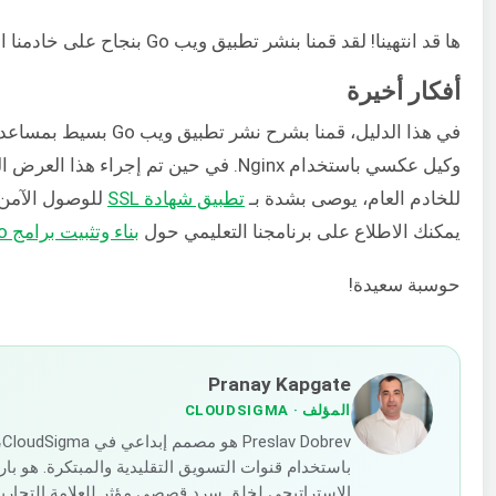
ها قد انتهينا! لقد قمنا بنشر تطبيق ويب Go بنجاح على خادمنا المحلي!
أفكار أخيرة
وكيل عكسي باستخدام Nginx. في حين تم إجرا
للخادم العام، يوصى بشدة بـ
تطبيق شهادة SSL
يمكنك الاطلاع على برنامجنا التعليمي حول
بناء وتثبيت برامج Go
حوسبة سعيدة!
Pranay Kapgate
المؤلف
· CLOUDSIGMA
v
باستخدام قنوات التسويق التقليدية والمبتكرة. هو بار
الاستراتيجي لخلق سرد قصصي مؤثر للعلامة التجارية