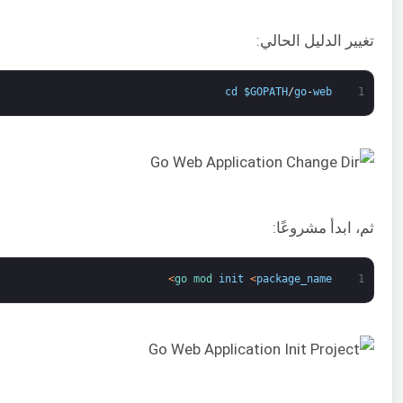
تغيير الدليل الحالي:
cd
$
GOPATH
/
go
-
web
1
ثم، ابدأ مشروعًا:
>
go 
mod 
init
<
package_name
1