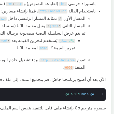
باستيراد حزمتي
(لطباعة النصوص) و
(لتط
net
/
http
fmt
باستخدام الدالة
، قمنا بإنشاء مسارين:
http
.
HandleFunc
المسار الأول
بمثابة المسار الرئيسي داخل
main
/
المسار الثاني
يقبل معلمة URL
/
greet
/
ثم يتم عرض السلسلة النصية مصحوبة برسالة الت
يُستخدم لتخزين القيمة بعد
URL 
مسار
/
greet
تمرير القيمة كـ
لمعلمة URL.
name
تقوم
ببدء تشغيل خادم الويب.
http
.
ListenAndServe
المنفذ
.
9990
الآن بعد أن أصبح برنامجنا جاهزًا، قم بتجميع الملف إلى ملف قاب
go 
build 
main
.
go
1
سيقوم مترجم Go بإنشاء ملف قابل للتنفيذ بنفس اسم الملف. تحقق من المخرجات: