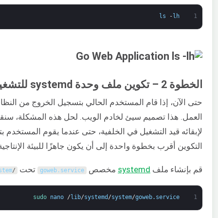
ls
-
lh
1
الخطوة 2 – تكوين ملف وحدة systemd للتشغيل في الخلفية
لإبقائه قيد التشغيل في الخلفية، حتى عندما يقوم المستخدم ب
التكوين أقرب بخطوة واحدة إلى أن يكون جاهزًا للبيئة الإنتاجية
قم بإنشاء ملف
systemd
مخصص
تحت
stem
/
goweb
.
service
sudo 
nano
/
lib
/
systemd
/
system
/
goweb
.
service
1