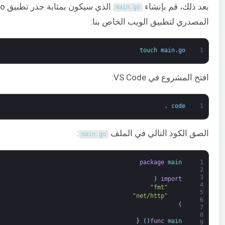
بعد ذلك، قم بإنشاء
main
.
go
المصدري لتطبيق الويب الخاص بنا:
touch 
main
.
go
1
افتح المشروع في VS Code:
.
code
1
الصق الكود التالي في الملف
:
main
.
go
package
main
1
2
3
(
import
4
"fmt"
5
"net/http"
6
)
7
8
{
)
(
func
main
9