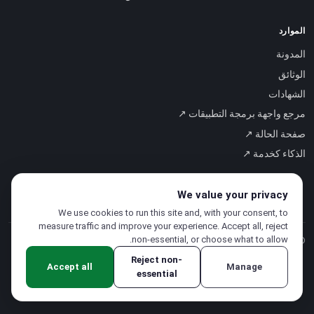
الموارد
المدونة
الوثائق
الشهادات
مرجع واجهة برمجة التطبيقات ↗
صفحة الحالة ↗
الذكاء كخدمة ↗
We value your privacy
We use cookies to run this site and, with your consent, to
measure traffic and improve your experience. Accept all, reject
non-essential, or choose what to allow.
© 2026 CloudSigma Holding AG.
جميع الحقوق محفوظة
.
Reject non-
Accept all
Manage
essential
سياسة الخصوصية
·
شروط الخدمة