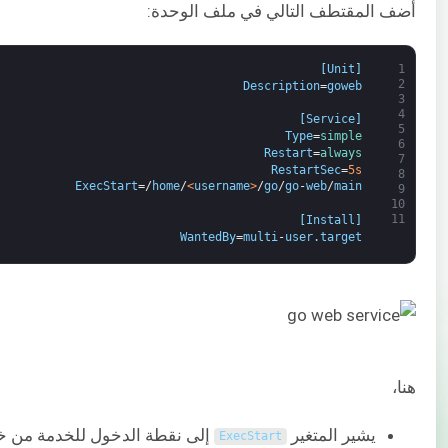
أضف المقتطف التالي في ملف الوحدة:
]
Unit
[
1
2
Description
=
goweb
3
4
]
Service
[
5
Type
=
simple
6
Restart
=
always
7
RestartSec
=
5s
8
ExecStart
=/
home
/
<
username
>
/
go
/
go
-
web
/
main
9
10
11
]
Install
[
WantedBy
=
multi
-
user
.
target
هنا،
يشير المتغير
إلى نقطة الدخول للخدمة من خلا
ExecStart