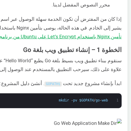
محرر النصوص المفضل لدينا.
يشير إلى الخادم. في هذه الحالة، يوصى بتأمين Nginx باستخدام SSL. يمكنك معرفة المزيد حول
تأمين Nginx باستخدام Let’s Encrypt على Ubuntu من برنامجنا التعليمي
الخطوة 1 – إنشاء تطبيق ويب بلغة Go
سنقوم ب
علاوة على ذلك، سيرحب التطبيق بالمستخدم عند الوصول إلى
ابدأ بإنشاء مشروع جديد تحت
. أنشئ دليل المشروع:
GOPATH
$
mkdir
-
pv
$
GOPATH
/
go
-
web
1