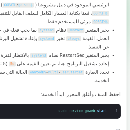
الرئيسي الموجود في دليل مشروعنا (
).
GOPATH
/
go
-
web
$
، قمنا بكتابة المسار الكامل للملف القابل للتنفيذ
GOPATH
$
مرئي للمستخدم فقط.
GOPATH
$
يخبر المتغير
نظام
بما يجب فعله في ح
systemd
Restart
العمل. القيمة
تخبر
بإعادة تشغيل البرن
systemd
always
عن التنفيذ.
يخبر المتغير RestartSec نظام
بالانتظار لفترة
systemd
إعادة تشغيل البرنامج. هنا، تم تعيين القيمة على
(5 ثوانٍ).
5s
تحدد العبارة
الحالة التي سي
WantedBy
=
multi
-
user
.
target
الخدمة.
احفظ الملف وأغلق المحرر. ابدأ الخدمة:
sudo 
service 
goweb 
start
1