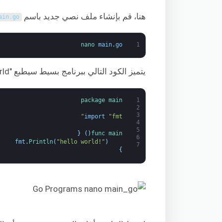
هنا، قم بإنشاء ملف نصي جديد باسم
ain
.
go
nano 
main
.
go
1
يتميز الكود التالي ببرنامج بسيط سيطبع "Hello world" عند تشغيله. انسخ الكود:
package
main
1
2
3
import
"fmt"
4
5
{
)
(
func 
main
6
fmt
.
Println
(
"hello world!"
)
7
}