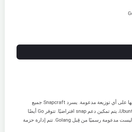
. على Ubuntu، يتم تمكين دعم snap افتراضيًا. تتوفر Go أيضًا
كحزمة snap. يجب أن تضع في اعتبارك أنها ليست مدعومة رسميًا من قِبل Golang. تتم إدارة حزمة