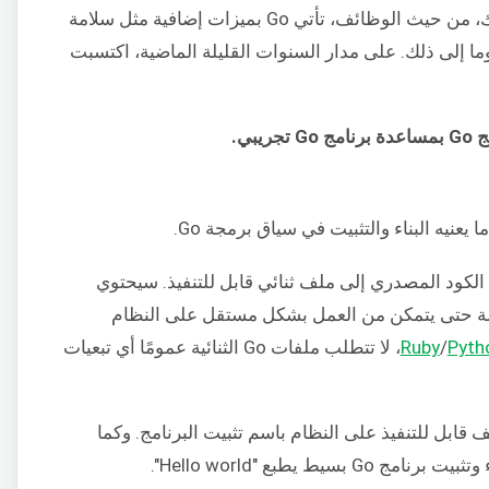
من حيث الصيغة. ومع ذلك، من حيث الوظائف، تأتي Go بميزات إضافية مثل سلامة
 وما إلى ذلك. على مدار السنوات القليلة الماضية، اكتسبت
يبي.
عنيه البناء والتثبيت في سياق برمجة Go.
ية ترجمة الكود المصدري إلى ملف ثنائي قابل للتنفيذ. سيحتوي
ازمة حتى يتمكن من العمل بشكل مستقل على النظام
Pyth
/
Ruby
، لا تتطلب ملفات Go الثنائية عمومًا أي تبعيات
ائي في مسار ملف قابل للتنفيذ على النظام باسم تثبيت البرنامج. وكما
يط يطبع "Hello world".