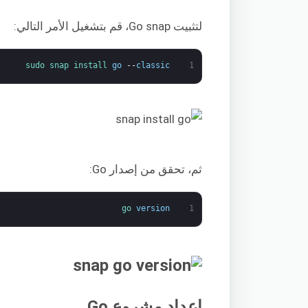
لتثبيت Go snap، قم بتشغيل الأمر التالي:
sudo 
snap 
install 
go
--
classic
1
ثم، تحقق من إصدار Go:
go 
version
1
إعداد مشروع Go