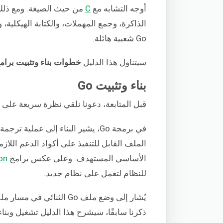
أوجه التشابه مع
C
الذاكرة، وجمع المهملات، والكتابة الهيكلية،
Go شعبية هائلة.
سيتناول هذا الدليل
خطوات بناء وتثبيت برامج Go بمساعدة برنامج Go تجر
بناء وتثبيت Go
قبل المتابعة، دعونا نلقي نظرة سريعة على ما ي
في برمجة Go، يشير البناء إلى عمل
الملف القابل للتنفيذ على أكواد الدعم الل
الأساسي المستهدف. وعلى عكس برامج
on
للنظام لتعمل على نظام جديد.
يُشار إلى وضع ملف Go الثن
ذكرنا سابقًا، سيشرح هذا الدليل تشغيل وبناء وتثبيت برنامج Go بس