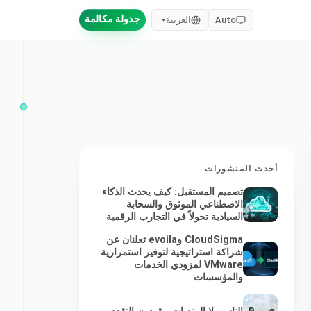
جدولة مكالمة
Auto
العربية
أحدث المنشورات
تصميم المستقبل: كيف يحدث الذكاء
الاصطناعي الموثوق والسحابة
السيادية تحولاً في التجارب الرقمية
CloudSigma وevoila تعلنان عن
شراكة استراتيجية لتوفير استمرارية
VMware لمزودي الخدمات
والمؤسسات