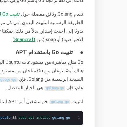
دائمًا إلى لغة برمجة Go باسم Go وإلى موقع Golang الإلكتروني باسم Golang.
تقدم Golang وثائق مفصلة حول
تثبيت Go لجميع الأنظمة الأساسية المدعومة
الطريقة الرسمية التثبيت اليدوي. في كل مرة
الافتراضية) أو snap (من
Snapcraft
).
● تثبيت Go باستخدام APT
هناك أيضًا نوعان من Go متاحان من مستودع Ubuntu:
النسخة الرسمية من Golang، فإن
gccgo
-
go
عام، فإن
هي الخيار المفضل.
golang
-
go
لتثبيت
، قم بتشغيل أمر APT التالي:
golang
-
go
update
&&
sudo 
apt 
install 
golang
-
go
1