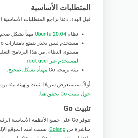
المتطلبات الأساسية
قبل البدء، دعنا نراجع المتطلبات الأساسية الت
نظام
Ubuntu 20.04
مهيأ بشكل صحيح
مستوى النظام. من هذا البرنامج التعل
لمستخدم غير
user
root
.
بيئة برمجة Go
مهيأة بشكل صحيح
.
أولاً، سنستعرض سريعًا تثبيت وتهيئة بيئة برمجة Go. للحصول على خطوة بخطوة أكثر ت
حول تثبيت Go تحقق هنا
.
تثبيت Go
مباشرة من
Golang