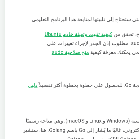
ي ستحتاج إلى تلبيتها لمتابعة هذا البرنامج التعليمي:
. تحقق من
كيفية تثبيت وتهيئة خادم Ubuntu
.
مستخدم ليس بجذر يتمتع بامتيازات sudo. مطلوب إذن الجذر لإجراء تغييرات على
يمي يمكنك معرفة كيفية
منح صلاحية sudo
فصيلاً
دليل
تتوفر Go على جميع الأنظمة الأساسية الرئيسية (Windows و Linux و macOS). وهي متاحة رسميًا
. بسبب اسم الموقع الإلكتروني، غالبًا ما يُشار إلى Go باسم Golang. هنا، سنشير