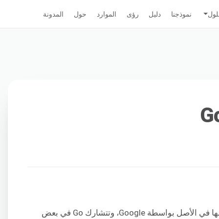
لول
نموذجنا
دليل
رؤى
الموارد
حول
المدونة
هي لغة برمجة ذات كتابة ثابتة. تم تصميمها في الأصل بواسطة Google، وتتشارك Go في بعض