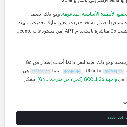
. ومع ذلك، تصف
 يتم فيها إصدار نسخة جديدة، يتعين عليك تحديث التثبيت
يدويًا إلى أحدث إصدار. بدلاً من ذلك، يمكننا تثبيت Go مباشرة باستخدام APT (من مستودعات Ubuntu
Go متاح مباشرة من مستودعات Ubuntu الرسمية. ومع ذلك، فإنه ليس دائمًا أحدث إصدار من Go.
و
. بينما
هي
golang
-
go
gccgo
-
go
golang
-
go
هي
واجهة Go لـ GCC (كجزء من مترجم GNU)
. بشكل
sudo 
apt 