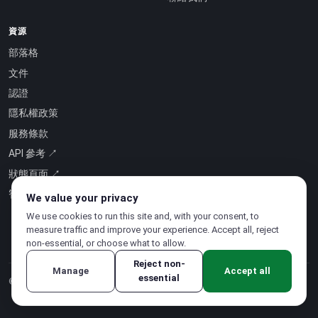
資源
部落格
文件
認證
隱私權政策
服務條款
API 參考 ↗
狀態頁面 ↗
智慧即服務 ↗
We value your privacy
We use cookies to run this site and, with your consent, to
measure traffic and improve your experience. Accept all, reject
non-essential, or choose what to allow.
Reject non-
Manage
Accept all
essential
© 2026 CloudSigma Holding AG.
版權所有
.