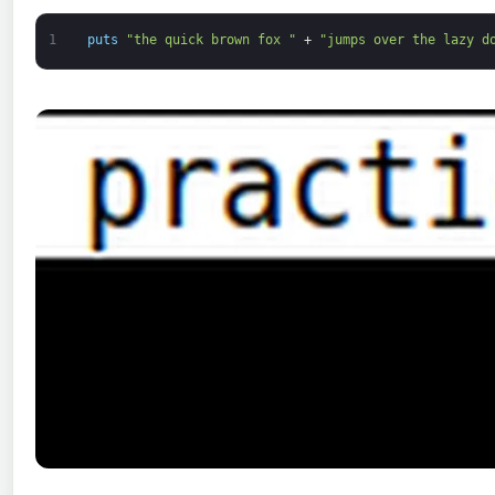
1
puts
"the quick brown fox "
+
"jumps over the lazy d