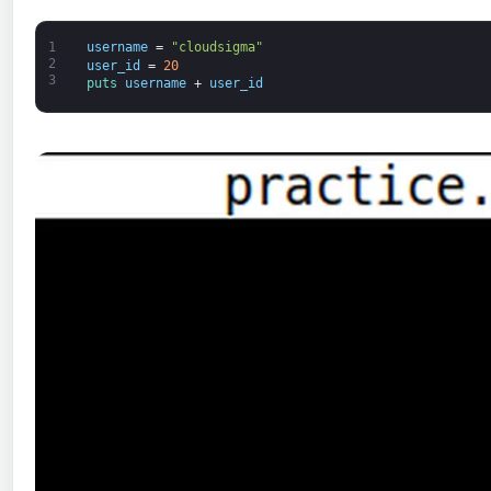
1
username
=
"cloudsigma"
2
user_id
=
20
3
puts 
username
+
user_id