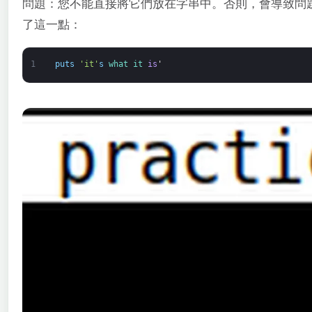
問題：您不能直接將它們放在字串中。否則，會導致問
了這一點：
1
puts
'it'
s
what 
it 
is
'