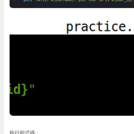
puts
"hello, #{username}! your user ID is #{user_id}
執行程式碼：