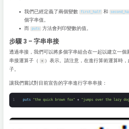
我們已經定義了兩個變數
和
first_half
second_ha
個字串值。
而
方法會列印變數的值。
puts
步驟 3 – 字串串接
透過串接，我們可以將多個字串組合在一起以建立一個
串接運算子（
）表示。請注意，在進行算術運算時，
+
子。
讓我們嘗試對目前宣告的字串進行字串串接：
1
puts
"the quick brown fox"
+
"jumps over the lazy do