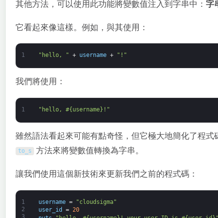
其他方法，可以使用此功能將變數值注入到字串中：
字
它看起來像這樣。例如，與其使用：
1
"hello, "
+
username
+
"!"
我們將使用：
1
"hello, #{username}!"
雖然語法看起來可能有點奇怪，但它極大地簡化了程式
方法來將變數值轉換為字串。
to_s
讓我們使用這個新技術來更新我們之前的程式碼：
1
username
=
"cloudsigma"
2
user_id
=
20
3