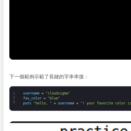
下一個範例示範了長鏈的字串串接：
1
username
=
"cloudsigma"
2
fav_color
=
"blue"
3
puts
"hello, "
+
username
+
"! your favorite color i