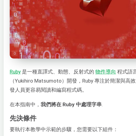
Ruby
是一種直譯式、動態、反射式的
物件導向
程式語
（Yukihiro Matsumoto）開發，Ruby 專注於簡
發人員更容易閱讀和編寫程式碼。
在本指南中，
我們將在 Ruby 中處理字串
.
先決條件
要執行本教學中示範的步驟，您需要以下組件：