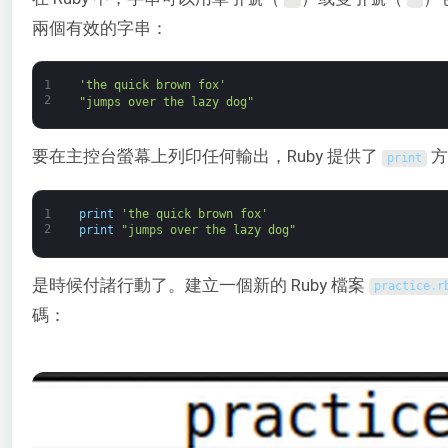
兩個有效的字串：
1
'the quick brown fox'
2
"jumps over the lazy dog"
要在主控台螢幕上列印任何輸出，Ruby 提供了
方
print
1
print
'the quick brown fox'
2
print
"jumps over the lazy dog"
是時候付諸行動了。建立一個新的 Ruby 檔案
practice
.
r
碼：