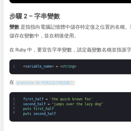
步驟 2 – 字串變數
變數
是指指向電腦記憶體中儲存特定值之位置的名稱。
儲存在變數中，並在稍後使用。
在 Ruby 中，要宣告字串變數，請定義變數名稱並指派
1
<
variable_name
>
=
<
string
>
在
:
practice
.
rb 中寫入以下程式碼：
1
first_half
=
'the quick brown fox'
2
second_half
=
"jumps over the lazy dog"
3
puts 
first_half
4
puts 
second_half