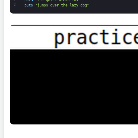
2
puts
"jumps over the lazy dog"