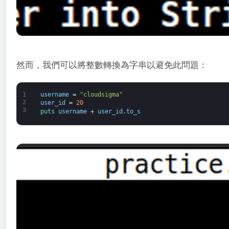
然而，我們可以將整數轉換為字串以避免此問題：
1
username
=
"cloudsigma"
2
user_id
=
20
3
puts 
username
+
user_id
.
to_s