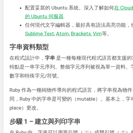
配置妥當的 Ubuntu 系統。深入了解如何
在 Clo
的 Ubuntu 伺服器
.
任何現代文字編輯器，最好具有語法高亮功能，
Sublime Text
,
Atom
,
Brackets
,
Vim
等。
字串資料類型
在程式設計中，
字串
是一種每種現代程式語言都支援的
特點是一串字元序列。整個字元序列被視為單一資料。
數字和特殊字元/符號。
Ruby 作為一種純物件導向的程式語言，將字串視為物
同，Ruby 中的字串是可變的（mutable）。基本上，字
place）更改。
步驟 1 – 建立與列印字串
在 Ruby 中，字串可以用單引號（
）或雙引號（
）
'
"