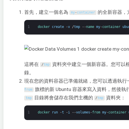
首先，建立一個名為
的全新容器，
my
-
container
1
docker 
create
-
v
/
tmp
--
name 
my
-
container 
ubu
這將在
資料夾中建立一個新容器。您可以
/
tmp
錄。
現在您的資料容器已準備就緒，您可以透過執行
旗標的新 Ubuntu 容器來寫入資料，然後執
from
目錄將會儲存在我們主機的
資料夾：
tmp
/
tmp
1
docker 
run
-
t
-
i
--
volumes
-
from 
my
-
container 