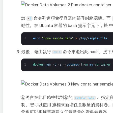
該
命令列選項會從容器內部呼叫終端機。而
-
t
動性。在 Ubuntu 容器的 bash 提示字元下，於
1
echo
"Some sample data"
>
/
tmp
/
sample_file
最後，藉由執行
命令來退出此 bash。接
exit
1
docker 
run
-
t
-
i
--
volumes
-
from 
my
-
container 
您將會在此目錄中找到您的
。指定資
sample_file
制。您可以使用 旗標來新增任意數量的資料卷。
您也可以根據需要建立任意數量的資料卷容器。