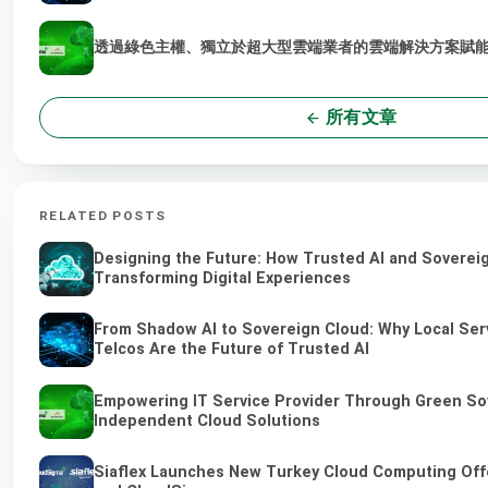
透過綠色主權、獨立於超大型雲端業者的雲端解決方案賦能 
所有文章
RELATED POSTS
Designing the Future: How Trusted AI and Soverei
Transforming Digital Experiences
From Shadow AI to Sovereign Cloud: Why Local Ser
Telcos Are the Future of Trusted AI
Empowering IT Service Provider Through Green So
Independent Cloud Solutions
Siaflex Launches New Turkey Cloud Computing Off