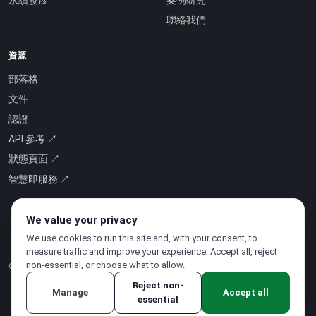
永續發展
案例研究
聯絡我們
資源
部落格
文件
認證
API 參考 ↗
狀態頁面 ↗
智慧即服務 ↗
We value your privacy
We use cookies to run this site and, with your consent, to
measure traffic and improve your experience. Accept all, reject
non-essential, or choose what to allow.
© 2026 CloudSigma Holding AG.
版權所有
.
Reject non-
Manage
Accept all
essential
隱私權政策
·
服務條款