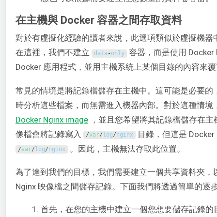
在主機與 Docker 容器之間存取資料
對於有虛擬化經驗的讀者來說，此選項類似於虛擬機器
在這裡，我們不建立
容器，而是使用 Docke
data
-
only
Docker 應用程式，並用主機系統上某個目錄的內容來
常見的情境是將記錄檔儲存在主機中。這可能是必要的
時分析這些檔案，而無需進入機器內部。對於這種情境
Docker Nginx image
，並且您希望將其記錄檔儲存在主機中。N
像檔會將記錄寫入
目錄，但這是 Docker 
/
var
/
log
/
nginx
。因此，主機無法存取此位置。
/
var
/
log
/
nginx
為了達到我們的目標，我們需要建立一個共享資料夾，以便在
Nginx 映像檔之間儲存記錄。下面我們將透過簡單的
首先，在您的主機中建立一個您想要儲存記錄的